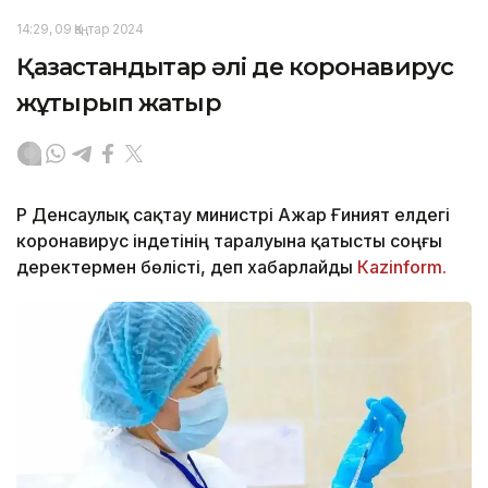
14:29, 09 Қаңтар 2024
Қазақстандықтар әлі де коронавирус
жұқтырып жатыр
ҚР Денсаулық сақтау министрі Ажар Ғиният елдегі
коронавирус індетінің таралуына қатысты соңғы
деректермен бөлісті, деп хабарлайды
Кazinform.