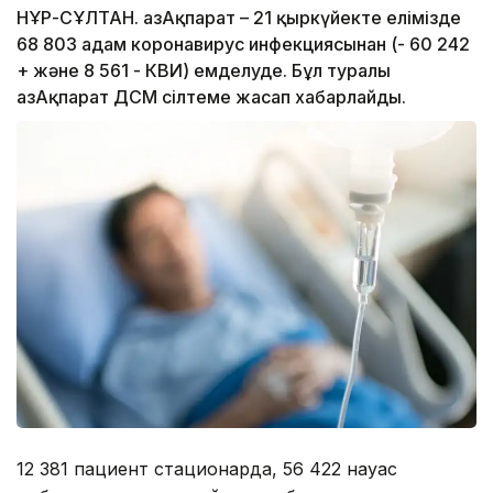
НҰР-СҰЛТАН. ҚазАқпарат – 21 қыркүйекте елімізде
68 803 адам коронавирус инфекциясынан (- 60 242
+ және 8 561 - КВИ) емделуде. Бұл туралы
ҚазАқпарат ДСМ сілтеме жасап хабарлайды.
12 381 пациент стационарда, 56 422 науқас