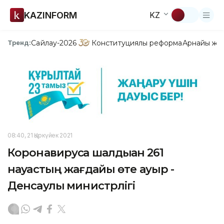
KAZINFORM
KZ
Сайлау-2026
Конституциялық реформа
Арнайы жо
Тренд:
08:40, 21 Қыркүйек 2021
Коронавирусқа шалдыққан 261
науқастың жағдайы өте ауыр -
Денсаулық министрлігі