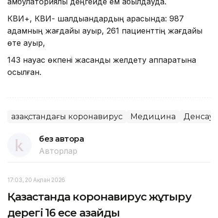
амбулаториялық деңгейде ем қабылдауда.
КВИ+, КВИ- шалдыққандардың арасында: 987
адамның жағдайы ауыр, 261 пациенттің жағдайы
өте ауыр,
143 науқас өкпені жасанды желдету аппаратына
қосылған.
Қазақстандағы коронавирус
Медицина
Денсау
без автора
Авторлар
17:03, 20 Ақпан 2026
Қазақстанда коронавирус жұқтыру
дерегі 16 есе азайды