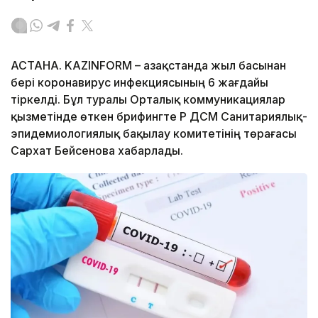
АСТАНА. KAZINFORM – Қазақстанда жыл басынан
бері коронавирус инфекциясының 6 жағдайы
тіркелді. Бұл туралы Орталық коммуникациялар
қызметінде өткен брифингте ҚР ДСМ Санитариялық-
эпидемиологиялық бақылау комитетінің төрағасы
Сархат Бейсенова хабарлады.