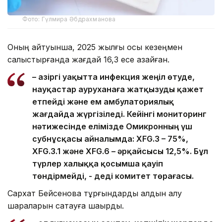
Фото: Гүлмира Әбдрахманова
Оның айтуынша, 2025 жылғы осы кезеңмен
салыстырғанда жағдай 16,3 есе азайған.
– Қазіргі уақытта инфекция жеңіл өтуде,
науқастар ауруханаға жатқызуды қажет
етпейді және ем амбулаториялық
жағдайда жүргізіледі. Кейінгі мониторинг
нәтижесінде елімізде Омикронның үш
субнұсқасы айналымда: XFG.3 – 75%,
XFG.3.1 және XFG.6 – әрқайсысы 12,5%. Бұл
түрлер халыққа қосымша қауіп
төндірмейді, - деді комитет төрағасы.
Сархат Бейсенова тұрғындарды алдын алу
шараларын сақтауға шақырды.