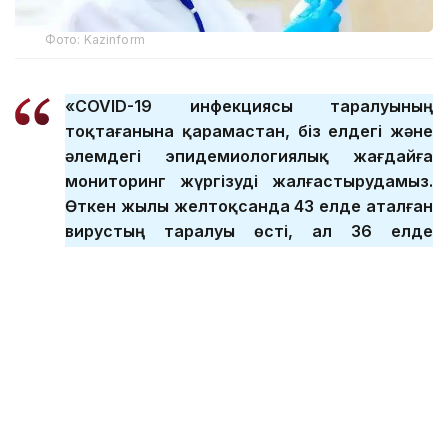
Фото: Kazinform
«COVID-19 инфекциясы таралуының
тоқтағанына қарамастан, біз елдегі және
әлемдегі эпидемиологиялық жағдайға
мониторинг жүргізуді жалғастырудамыз.
Өткен жылы желтоқсанда 43 елде аталған
вирустың таралуы өсті, ал 36 елде
төмендеу байқалады. Елімізде
коронавирус бойынша эпидемиологиялық
жағдай тұрақты. Өткен жылдың екінші
жартыжылдығында ай сайын 100-ден 400-
ге дейін жағдай тіркелді. Бұл коронавирус
инфекциясы жыл бойы таралады деген
сөз», - деді Ажар Ғиният Үкімет
отырысынан кейін өткен брифингіде.