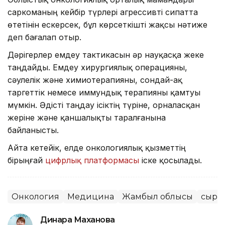
саркоманың кейбір түрлері агрессивті сипатта
өтетінін ескерсек, бұл көрсеткішті жақсы нәтиже
деп бағалап отыр.
Дәрігерлер емдеу тактикасын әр науқасқа жеке
таңдайды. Емдеу хирургиялық операцияны,
сәулелік және химиотерапияны, сондай-ақ
таргеттік немесе иммундық терапияны қамтуы
мүмкін. Әдісті таңдау ісіктің түріне, орналасқан
жеріне және қаншалықты таралғанына
байланысты.
Айта кетейік, елде онкологиялық қызметтің
бірыңғай
цифрлық платформасы
іске қосылады.
Онкология
Медицина
Жамбыл облысы
сырқ
Динара Маханова