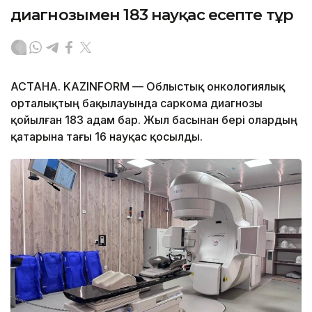
диагнозымен 183 науқас есепте тұр
АСТАНА. KAZINFORM — Облыстық онкологиялық
орталықтың бақылауында саркома диагнозы
қойылған 183 адам бар. Жыл басынан бері олардың
қатарына тағы 16 науқас қосылды.