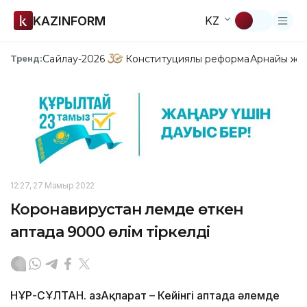
KAZINFORM
KZ
Сайлау-2026
Конституциялық реформа
Арнайы жо
Тренд:
12:27, 27 Мамыр 2022
Коронавирустан әлемде өткен
аптада 9000 өлім тіркелді
НҰР-СҰЛТАН. ҚазАқпарат – Кейінгі аптада әлемде