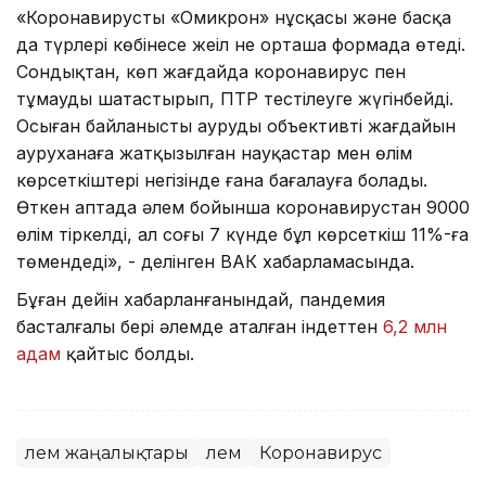
«Коронавирустың «Омикрон» нұсқасы және басқа
да түрлері көбінесе жеңіл не орташа формада өтеді.
Сондықтан, көп жағдайда коронавирус пен
тұмауды шатастырып, ПТР тестілеуге жүгінбейді.
Осыған байланысты аурудың объективті жағдайын
ауруханаға жатқызылған науқастар мен өлім
көрсеткіштері негізінде ғана бағалауға болады.
Өткен аптада әлем бойынша коронавирустан 9000
өлім тіркелді, ал соңғы 7 күнде бұл көрсеткіш 11%-ға
төмендеді», - делінген ВАК хабарламасында.
Бұған дейін хабарланғанындай, пандемия
басталғалы бері әлемде аталған індеттен
6,2 млн
адам
қайтыс болды.
Әлем жаңалықтары
Әлем
Коронавирус