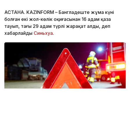
АСТАНА. KAZINFORM – Бангладеште жұма күні
болған екі жол-көлік оқиғасынан 16 адам қаза
тауып, тағы 29 адам түрлі жарақат алды, деп
хабарлайды
Синьхуа
.
Фото: Мақсат Шағырбаев / Kazinform