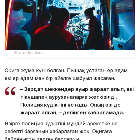
Фото: Unsplash
Оқиға жұма күні болған. Пышақ ұстаған ер адам
екі ер адам мен бір әйелге шабуыл жасаған.
– Зардап шеккендер ауыр жарақат алып, екі
тікұшақпен ауруханаларға жеткізілді.
Полиция күдіктіні ұстады. Оның өзі де
жарақат алған, – делінген хабарламада.
Әзірге полиция күдіктінің мұндай әрекетке не
себепті барғанын хабарлаған жоқ. Оқиғаға
байланысты тергеу басталды.