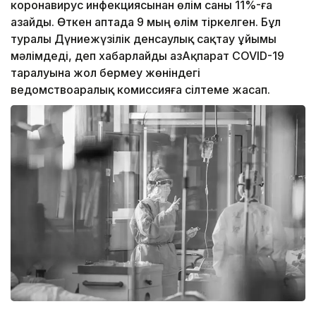
коронавирус инфекциясынан өлім саны 11%-ға
азайды. Өткен аптада 9 мың өлім тіркелген. Бұл
туралы Дүниежүзілік денсаулық сақтау ұйымы
мәлімдеді, деп хабарлайды ҚазАқпарат COVID-19
таралуына жол бермеу жөніндегі
ведомствоаралық комиссияға сілтеме жасап.