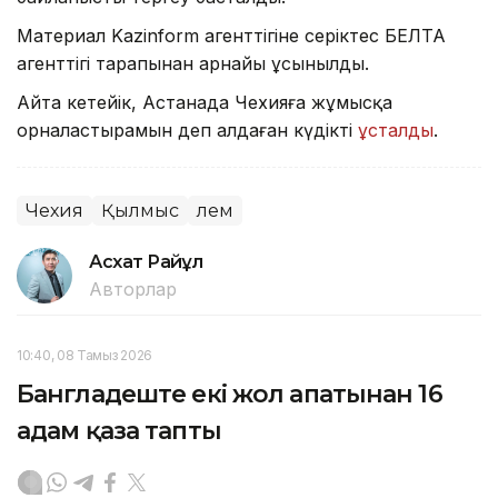
Материал Kazinform агенттігіне серіктес БЕЛТА
агенттігі тарапынан арнайы ұсынылды.
Айта кетейік, Астанада Чехияға жұмысқа
орналастырамын деп алдаған күдікті
ұсталды
.
Чехия
Қылмыс
Әлем
Асхат Райқұл
Авторлар
10:40, 08 Тамыз 2026
Бангладеште екі жол апатынан 16
адам қаза тапты