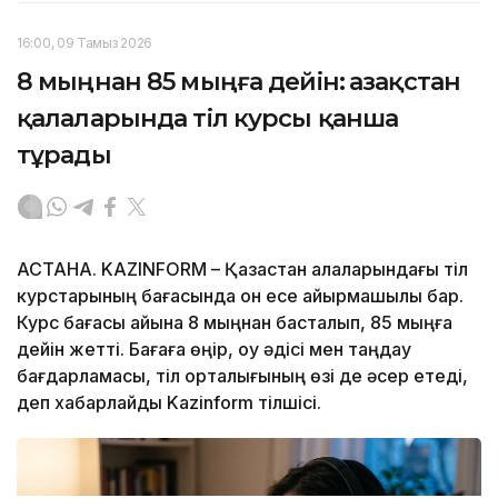
16:00, 09 Тамыз 2026
8 мыңнан 85 мыңға дейін: Қазақстан
қалаларында тіл курсы қанша
тұрады
АСТАНА. KAZINFORM – Қазақстан қалаларындағы тіл
курстарының бағасында он есе айырмашылық бар.
Курс бағасы айына 8 мыңнан басталып, 85 мыңға
дейін жетті. Бағаға өңір, оқу әдісі мен таңдау
бағдарламасы, тіл орталығының өзі де әсер етеді,
деп хабарлайды Kazinform тілшісі.