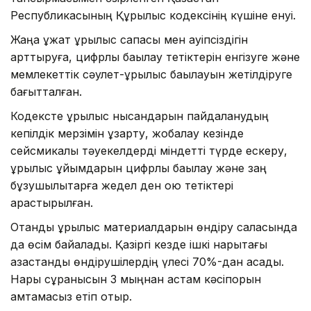
Республикасының Құрылыс кодексінің күшіне енуі.
Жаңа құжат құрылыс сапасы мен қауіпсіздігін
арттыруға, цифрлық бақылау тетіктерін енгізуге және
мемлекеттік сәулет-құрылыс бақылауын жетілдіруге
бағытталған.
Кодексте құрылыс нысандарын пайдаланудың
кепілдік мерзімін ұзарту, жобалау кезінде
сейсмикалық тәуекелдерді міндетті түрде ескеру,
құрылыс ұйымдарын цифрлық бақылау және заң
бұзушылықтарға жедел ден қою тетіктері
қарастырылған.
Отандық құрылыс материалдарын өндіру саласында
да өсім байқалады. Қазіргі кезде ішкі нарықтағы
қазақстандық өндірушілердің үлесі 70%-дан асады.
Нарық сұранысын 3 мыңнан астам кәсіпорын
қамтамасыз етіп отыр.