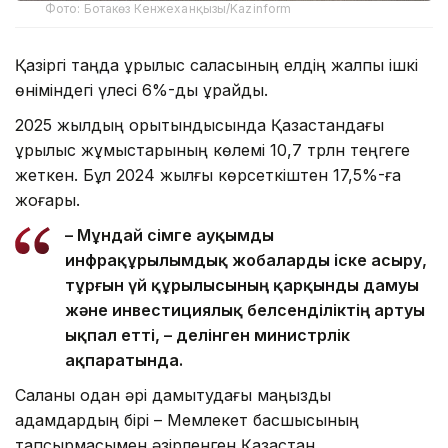
Фото: Ботакөз Кенжеханқызы/Kazinform
Қазіргі таңда құрылыс саласының елдің жалпы ішкі
өніміндегі үлесі 6%-ды құрайды.
2025 жылдың қорытындысында Қазақстандағы
құрылыс жұмыстарының көлемі 10,7 трлн теңгеге
жеткен. Бұл 2024 жылғы көрсеткіштен 17,5%-ға
жоғары.
– Мұндай өсімге ауқымды
инфрақұрылымдық жобаларды іске асыру,
тұрғын үй құрылысының қарқынды дамуы
және инвестициялық белсенділіктің артуы
ықпал етті, – делінген министрлік
ақпаратында.
Саланы одан әрі дамытудағы маңызды
қадамдардың бірі – Мемлекет басшысының
тапсырмасымен әзірленген Қазақстан