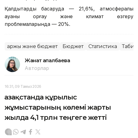
Қалдықтарды басқаруда — 21,6%, атмосфералық
ауаны қорғау және климат өзгеру
проблемаларында — 20%.
Қаржы және бюджет
Бюджет
Статистика
Табиғ
Жанат Қапалбаева
Авторлар
16:31, 09 Тамыз 2026
Қазақстанда құрылыс
жұмыстарының көлемі жарты
жылда 4,1 трлн теңгеге жетті