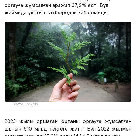
қорғауға жұмсалған қаражат 37,2% өсті. Бұл
жайында ұлттық статбюродан хабарланды.
Фото: Pexels
2023 жылы қоршаған ортаны қорғауға жұмсалған
шығын 610 млрд теңгеге жетті. Бұл 2022 жылмен