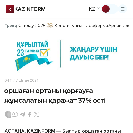
KAZINFORM
KZ
Сайлау-2026
Конституциялық реформа
Арнайы жо
Тренд:
04:11, 17 Шілде 2024
Қоршаған ортаны қорғауға
жұмсалатын қаражат 37% өсті
АСТАНА. KAZINFORM — Былтыр қоршаған ортаны