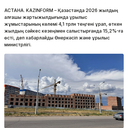
АСТАНА. KAZINFORM – Қазақстанда 2026 жылдың
алғашқы жартыжылдығында құрылыс
жұмыстарының көлемі 4,1 трлн теңгені құрап, өткен
жылдың сәйкес кезеңімен салыстырғанда 15,2%-ға
өсті, деп хабарлайды Өнеркәсіп және құрылыс
министрлігі.