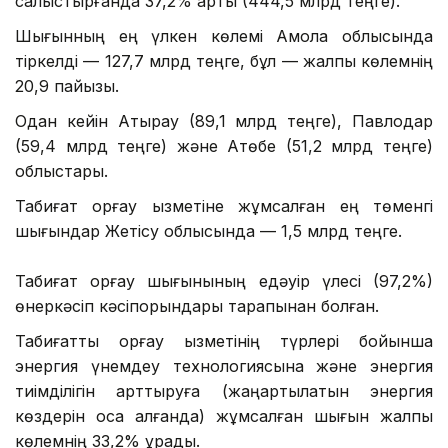
салыстырғанда 37,2% артық (444,5 млрд теңге).
Шығынның ең үлкен көлемі Ақмола облысында
тіркелді — 127,7 млрд теңге, бұл — жалпы көлемнің
20,9 пайызы.
Одан кейін Атырау (89,1 млрд теңге), Павлодар
(59,4 млрд теңге) және Ақтөбе (51,2 млрд теңге)
облыстары.
Табиғат қорғау қызметіне жұмсалған ең төменгі
шығындар Жетісу облысында — 1,5 млрд теңге.
Табиғат қорғау шығынының едәуір үлесі (97,2%)
өнеркәсіп кәсіпорындары тарапынан болған.
Табиғатты қорғау қызметінің түрлері бойынша
энергия үнемдеу технологиясына және энергия
тиімділігін арттыруға (жаңартылатын энергия
көздерін қоса алғанда) жұмсалған шығын жалпы
көлемнің 33,2% құрады.