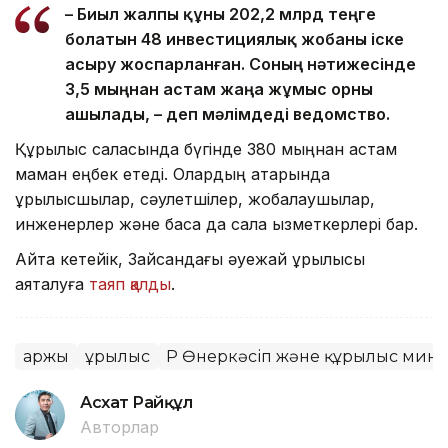
– Биыл жалпы құны 202,2 млрд теңге
болатын 48 инвестициялық жобаны іске
асыру жоспарланған. Соның нәтижесінде
3,5 мыңнан астам жаңа жұмыс орны
ашылады, – деп мәлімдеді ведомство.
Құрылыс саласында бүгінде 380 мыңнан астам
маман еңбек етеді. Олардың қатарында
құрылысшылар, сәулетшілер, жобалаушылар,
инженерлер және басқа да сала қызметкерлері бар.
Айта кетейік, Зайсандағы әуежай құрылысы
аяқталуға
таяп қалды
.
Қаржы
Құрылыс
ҚР Өнеркәсіп және құрылыс мини
Асхат Райқұл
Авторлар