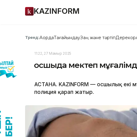
KAZINFORM
Ақорда
Тағайындау
Заң және тәртіп
Дерекқор
Тренд:
11:22, 27 Мамыр 2025
Қосшыда мектеп мұғалімд
АСТАНА. KAZINFORM — Қосшылық екі мұ
полиция қарап жатыр.