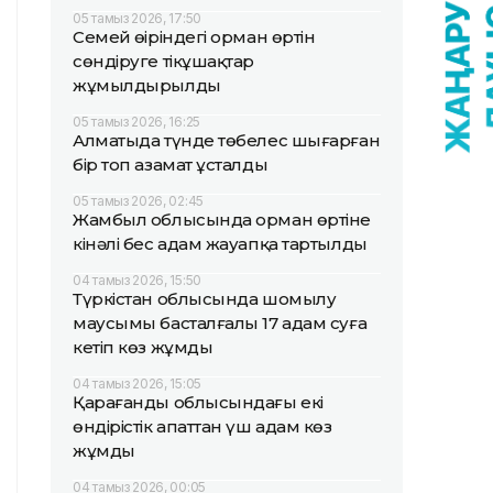
05 тамыз 2026, 17:50
Семей өңіріндегі орман өртін
сөндіруге тікұшақтар
жұмылдырылды
05 тамыз 2026, 16:25
Алматыда түнде төбелес шығарған
бір топ азамат ұсталды
05 тамыз 2026, 02:45
Жамбыл облысында орман өртіне
кінәлі бес адам жауапқа тартылды
04 тамыз 2026, 15:50
Түркістан облысында шомылу
маусымы басталғалы 17 адам суға
кетіп көз жұмды
04 тамыз 2026, 15:05
Қарағанды облысындағы екі
өндірістік апаттан үш адам көз
жұмды
04 тамыз 2026, 00:05