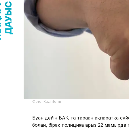
Фото: Kazinform
Бұған дейін БАҚ-та тараған ақпаратқа сүй
болған, бірақ полицияға арыз 22 мамырда т