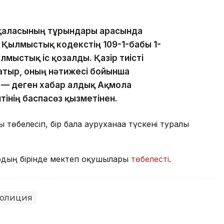
 қаласының тұрғындары арасында
 Қылмыстық кодекстің 109-1-бабы 1-
лмыстық іс қозғалды. Қазір тиісті
жатыр, оның нәтижесі бойынша
, — деген хабар алдық Ақмола
інің баспасөз қызметінен.
өбелесіп, бір бала ауруханаға түскені туралы
рдың бірінде мектеп оқушылары
төбелесті
.
олиция