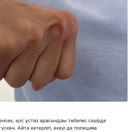
енсек, қос ұстаз арасындағы төбелес сәуірде
үскен. Айта кетерлігі, екеуі де полицияға