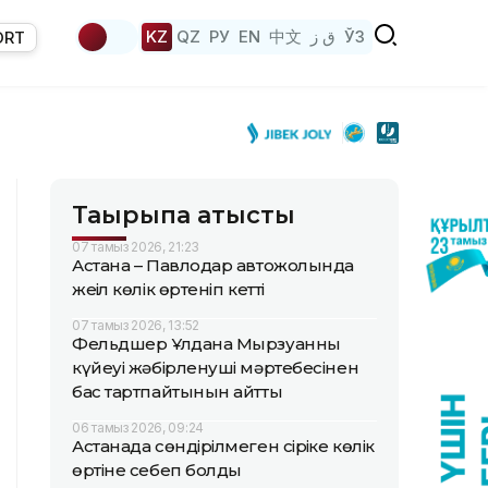
KZ
QZ
РУ
EN
中文
ق ز
ЎЗ
ORT
Тақырыпқа қатысты
07 тамыз 2026, 21:23
Астана – Павлодар автожолында
жеңіл көлік өртеніп кетті
07 тамыз 2026, 13:52
Фельдшер Ұлдана Мырзуанның
күйеуі жәбірленуші мәртебесінен
бас тартпайтынын айтты
06 тамыз 2026, 09:24
Астанада сөндірілмеген сіріңке көлік
өртіне себеп болды