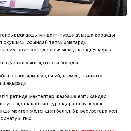
ша тапсырмаларды міндетті түрде ауызша қорғауды
теп оқушысы осындай тапсырмаларды
ызша емтихан кезінде қосымша дәлелдеуі керек.
еп оқушыларына қатысты болады.
збаша тапсырмаларды үйде емес, сыныпта
ға шақырады.
өлігі ретінде мектептер жазбаша емтихандар
нуын қадағалайтын құралдар енгізуі керек.
е мектеп желісіндегі белгілі бір ресурстарға қол
 орнатуы тиіс.