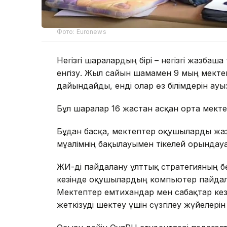
Фото: Euronews
Негізгі шаралардың бірі – негізгі жазба
енгізу. Жыл сайын шамамен 9 мың мек
дайындайды, енді олар өз білімдерін ау
Бұл шаралар 16 жастан асқан орта мект
Бұдан басқа, мектептер оқушыларды жа
мұғалімнің бақылауымен тікелей орындау
ЖИ-ді пайдалану ұлттық стратегияның б
кезінде оқушылардың компьютер пайдала
Мектептер емтихандар мен сабақтар кезінд
жеткізуді шектеу үшін сүзгілеу жүйелерін