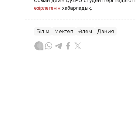
Осыған дейін QyzPU студенттері педагогт
әзірлегенін
хабарладық.
Білім
Мектеп
Әлем
Дания
Зарина Туғанбаева
Авторлар
16:45, 07 Тамыз 2026
Ата-ана баланың денсаул
таңдағаны жөн – ортопед