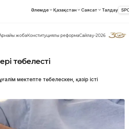
Әлемде
Қазақстан
Саясат
Талдау
SP
Арнайы жоба
Конституциялық реформа
Сайлау-2026
ері төбелесті
ғалім мектепте төбелескен, қазір істі