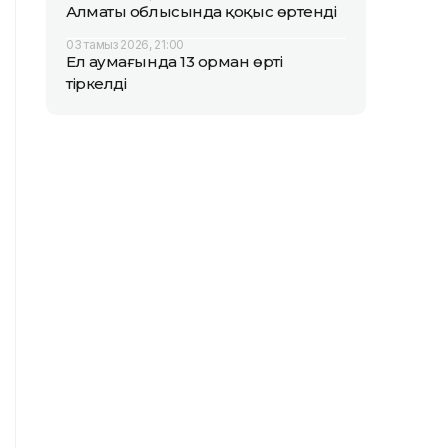
Алматы облысында қоқыс өртенді
03 тамыз 2026, 21:00
Ел аумағында 13 орман өрті
тіркелді