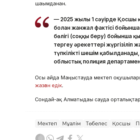
шағымданған.
— 2025 жылғы 1 сәуірде Қосшы
болған жанжал фактісі бойынша
бөлігі (соққы беру) бойынша қы
тергеу әрекеттері жүргізіліп 
түпкілікті шешім қабылданады
облыстық полиция департамент
Осы айда Маңғыстауда мектеп оқушылары т
жазған едік
.
Сондай-ақ Алматыдағы сауда орталықта
Мектеп
Мұғалім
Төбелес
Қосшы
П