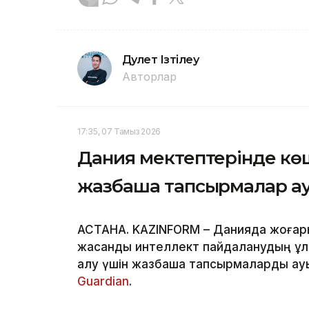
Дәулет Ізтілеу
Авторлар
17:35, 07 Тамыз 2026
Дания мектептерінде көш
жазбаша тапсырмалар а
АСТАНА. KAZINFORM – Данияда жоғар
жасанды интеллект пайдаланудың ұл
алу үшін жазбаша тапсырмаларды ау
Guardian
.