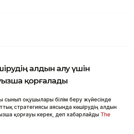
ірудің алдын алу үшін
уызша қорғалады
ы сынып оқушылары білім беру жүйесінде
ттық стратегиясы аясында көшірудің алдын
ызша қорғауы керек, деп хабарлайды
The