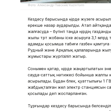
Фото: Александр Павский/ Kazinform
Кездесу барысында өңірде жүзеге асыры
ерекше назар аударылды. Атап айтқанд
жалғасуда – бүгінгі таңда өңірдің газда
жылы төрт жобаны іске асыруға 3,1 млрд
адамды қосымша табиғи газбен қамтуға м
Рудный және Арқалық қалаларында жылу
жұмыстары жүргізіліп жатыр.
Сонымен қатар, өңірде жаңартылатын эне
сауда-саттық нәтижесі бойынша жалпы қ
асырылады. Бұдан бөлек, қуаттылығы 1 
жабдықталған жел электр станциясын са
қосылады деп жоспарланған.
Тұрғындар кездесу барысында белсенділі