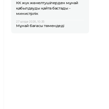
КҚК жүк жөнелтушілерден мұнай
қабылдауды қайта бастады -
министрлік
27 шілде 2026, 10:35
Мұнай бағасы төмендеді