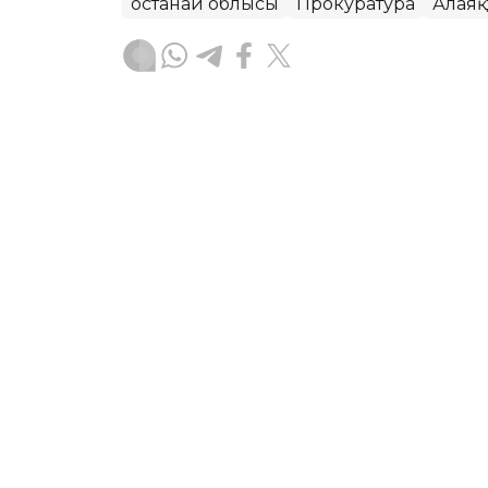
Қостанай облысы
Прокуратура
Алаяқ
Асхат Райқұл
Авторлар
10:30, 06 Тамыз 2026
Қостанайда тұрғындарға
беріп, 1 млрд теңге табы
АСТАНА. KAZINFORM - Қостанайда за
жолмен алынған кірістерді заңдастыр