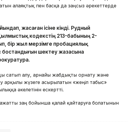
латын алаяқтық пен басқа да заңсыз әрекеттерде
ындап, жасаған ісіне өкінді. Рудный
Қылмыстық кодекстің 213-бабының 2-
лып, бір жыл мерзімге пробациялық
с бостандығын шектеу жазасына
рокуратура.
ды сатып алу, арнайы жабдықты орнату және
беру арқылы жүзеге асырылатын «жеңіл табыс»
ыққа әкелетінін ескертті.
аражатты заң бойынша қалай қайтаруға болатынын