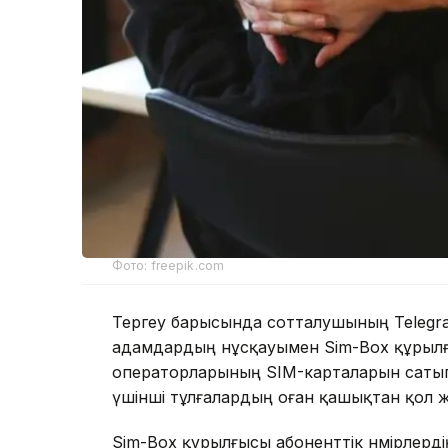
Фото: freepik.com
Тергеу барысында сотталушының Telegra
адамдардың нұсқауымен Sim-Box құрылғ
операторларының SIM-карталарын сатып 
үшінші тұлғалардың оған қашықтан қол же
Sim-Box құрылғысы абоненттік нөмірлердің