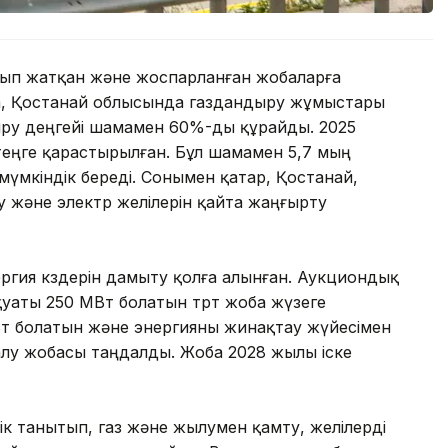
лып жатқан және жоспарланған жобаларға
а, Қостанай облысында газдандыру жұмыстары
ндыру деңгейі шамамен 60%-ды құрайды. 2025
 теңге қарастырылған. Бұл шамамен 5,7 мың
үмкіндік береді. Сонымен қатар, Қостанай,
 және электр желілерін қайта жаңғырту
ргия көздерін дамыту қолға алынған. Аукциондық
уаты 250 МВт болатын төрт жоба жүзеге
ГВт болатын және энергияны жинақтау жүйесімен
лу жобасы таңдалды. Жоба 2028 жылы іске
к танытып, газ және жылумен қамту, желілерді