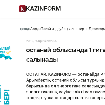
KAZINFORM
Ақорда
Тағайындау
Заң және тәртіп
Дерекқор
Тренд:
20:10, 25 Қыркүйек 2025
Қостанай облысында 1 ги
салынады
ҚОСТАНАЙ. KAZINFORM — Қостанайда ҚР
Арымбектің Қостанай облысы тұрғынд
барысында ол энергетика саласында
энергетикалық қауіпсіздікті қамтам
жаңғырту және жаңартылатын энергия