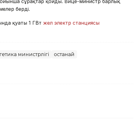
 бойынша сұрақтар қойды. Вице-министр барлық
мелер берді.
ында қуаты 1 ГВт
жел электр станциясы
ргетика министрлігі
Қостанай