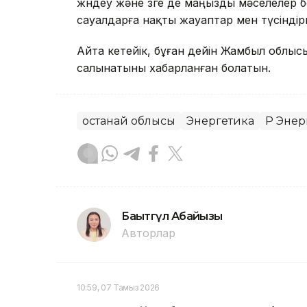
жөндеу және өзге де маңызды мәселелер
сауалдарға нақты жауаптар мен түсіндір
Айта кетейік, бұған дейін Жамбыл облыс
салынатыны хабарланған болатын.
Қостанай облысы
Энергетика
ҚР Эне
Бақытгүл Абайқызы
Авторлар
10:59, 07 Тамыз 2026