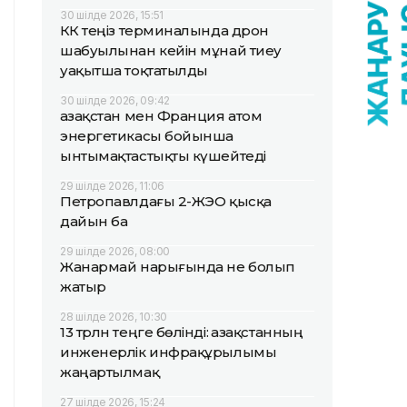
30 шілде 2026, 15:51
КҚК теңіз терминалында дрон
шабуылынан кейін мұнай тиеу
уақытша тоқтатылды
30 шілде 2026, 09:42
Қазақстан мен Франция атом
энергетикасы бойынша
ынтымақтастықты күшейтеді
29 шілде 2026, 11:06
Петропавлдағы 2-ЖЭО қысқа
дайын ба
29 шілде 2026, 08:00
Жанармай нарығында не болып
жатыр
28 шілде 2026, 10:30
13 трлн теңге бөлінді: Қазақстанның
инженерлік инфрақұрылымы
жаңартылмақ
27 шілде 2026, 15:24