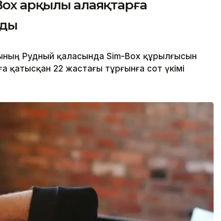
Box арқылы алаяқтарға
лды
сының Рудный қаласында Sim-Box құрылғысын
 қатысқан 22 жастағы тұрғынға сот үкімі