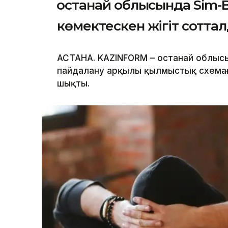
Қостанай облысында Sim-
көмектескен жігіт сотта
АСТАНА. KAZINFORM – Қостанай облы
пайдалану арқылы қылмыстық схемаға
шықты.