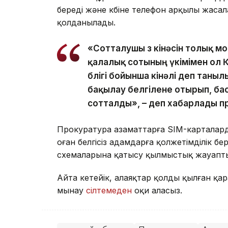
береді және көбіне телефон арқылы жаса
қолданылады.
«Сотталушы өз кінәсін толық мой
қалалық сотының үкімімен ол 
бөлігі бойынша кінәлі деп таны
бақылау белгілене отырып, ба
сотталды», – деп хабарлады п
Прокуратура азаматтарға SIM-карталар
оған белгісіз адамдарға қолжетімділік 
схемаларына қатысу қылмыстық жауаптыл
Айта кетейік, алаяқтар қолды қылған қ
мынау
сілтемеден
оқи аласыз.