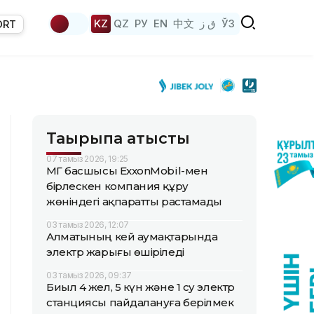
KZ
QZ
РУ
EN
中文
ق ز
ЎЗ
ORT
Тақырыпқа қатысты
07 тамыз 2026, 19:25
ҚМГ басшысы ExxonMobil-мен
бірлескен компания құру
жөніндегі ақпаратты растамады
03 тамыз 2026, 12:07
Алматының кей аумақтарында
электр жарығы өшіріледі
03 тамыз 2026, 09:37
Биыл 4 жел, 5 күн және 1 су электр
станциясы пайдалануға берілмек