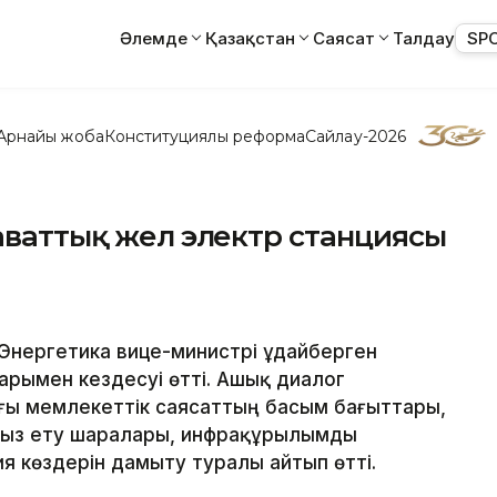
Әлемде
Қазақстан
Саясат
Талдау
SP
Арнайы жоба
Конституциялық реформа
Сайлау-2026
гаваттық жел электр станциясы
 Энергетика вице-министрі Құдайберген
арымен кездесуі өтті. Ашық диалог
ғы мемлекеттік саясаттың басым бағыттары,
асыз ету шаралары, инфрақұрылымды
 көздерін дамыту туралы айтып өтті.