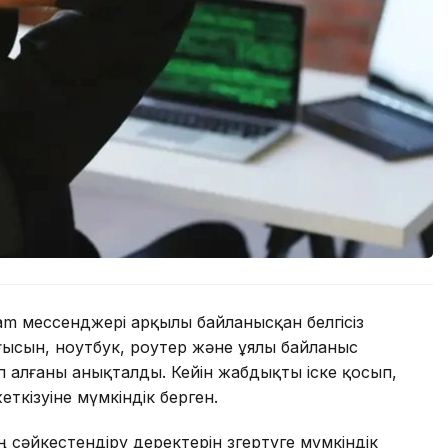
m мессенджері арқылы байланысқан белгісіз
ысын, ноутбук, роутер және ұялы байланыс
алғаны анықталды. Кейін жабдықты іске қосып,
ткізуіне мүмкіндік берген.
 сәйкестендіру деректерін өзгертуге мүмкіндік