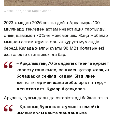
Фото: Бердіболат Көркембаев
2023 жылдан 2026 жылға дейін Арқалыққа 100
миллиард теңгеден астам инвестиция тартылды,
оның шамамен 70%-ы жекеменшік. Жаңа жобалар
мыңнан астам жұмыс орнын құруға мүмкіндік
береді. Қалада жалпы қуаты 98 МВт болатын екі
жел электр станциясы да бар.
– Арқалықтың 70 жылдығы өткенге құрмет
көрсету ғана емес, сонымен қатар жарқын
болашаққа сенімді қадам. Бізді үлкен
жетістіктер мен жаңа жобалар күтіп тұр, -
деп атап өтті Құмар Ақсақалов.
Арқалық тұрғындары да өзгерістерді байқап отыр.
– Қаланың бұрыннан жұмыс істемейтін
нысандарды қайта жандандыра