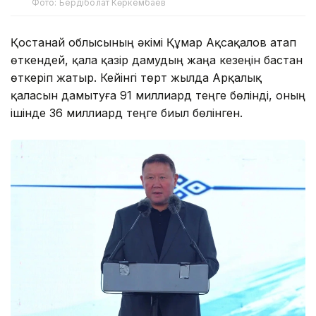
Фото: Бердіболат Көркембаев
Қостанай облысының әкімі Құмар Ақсақалов атап
өткендей, қала қазір дамудың жаңа кезеңін бастан
өткеріп жатыр. Кейінгі төрт жылда Арқалық
қаласын дамытуға 91 миллиард теңге бөлінді, оның
ішінде 36 миллиард теңге биыл бөлінген.