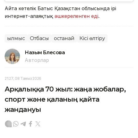
Айта кетелік Батыс Қазақстан облысында ірі
интернет-алаяқтық
әшкереленген еді
.
Қылмыс
Отбасы
Қостанай
Кісі өлтіру
Назым Бөлесова
Авторлар
21:27, 08 Тамыз 2026
Арқалыққа 70 жыл: жаңа жобалар,
спорт және қаланың қайта
жандануы