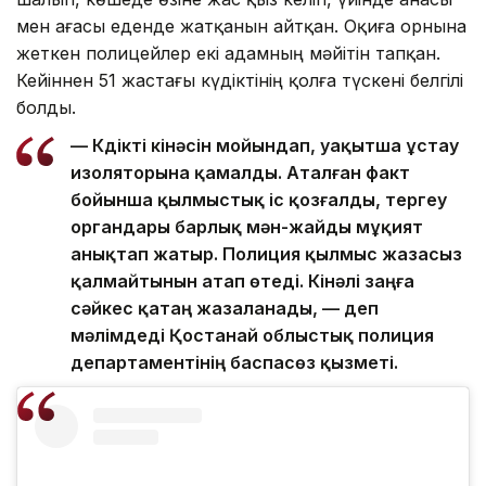
мен ағасы еденде жатқанын айтқан. Оқиға орнына
жеткен полицейлер екі адамның мәйітін тапқан.
Кейіннен 51 жастағы күдіктінің қолға түскені белгілі
болды.
— Күдікті кінәсін мойындап, уақытша ұстау
изоляторына қамалды. Аталған факт
бойынша қылмыстық іс қозғалды, тергеу
органдары барлық мән-жайды мұқият
анықтап жатыр. Полиция қылмыс жазасыз
қалмайтынын атап өтеді. Кінәлі заңға
сәйкес қатаң жазаланады, — деп
мәлімдеді Қостанай облыстық полиция
департаментінің баспасөз қызметі.