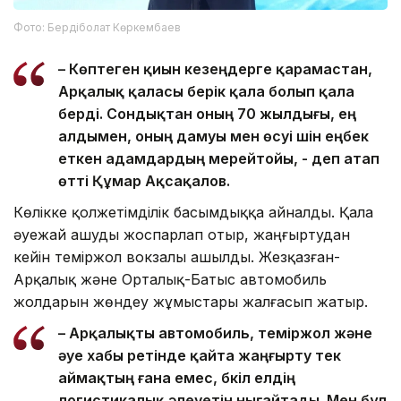
Фото: Бердіболат Көркембаев
– Көптеген қиын кезеңдерге қарамастан,
Арқалық қаласы берік қала болып қала
берді. Сондықтан оның 70 жылдығы, ең
алдымен, оның дамуы мен өсуі үшін еңбек
еткен адамдардың мерейтойы, - деп атап
өтті Құмар Ақсақалов.
Көлікке қолжетімділік басымдыққа айналды. Қала
әуежай ашуды жоспарлап отыр, жаңғыртудан
кейін теміржол вокзалы ашылды. Жезқазған-
Арқалық және Орталық-Батыс автомобиль
жолдарын жөндеу жұмыстары жалғасып жатыр.
– Арқалықты автомобиль, теміржол және
әуе хабы ретінде қайта жаңғырту тек
аймақтың ғана емес, бүкіл елдің
логистикалық әлеуетін нығайтады. Мен бұл