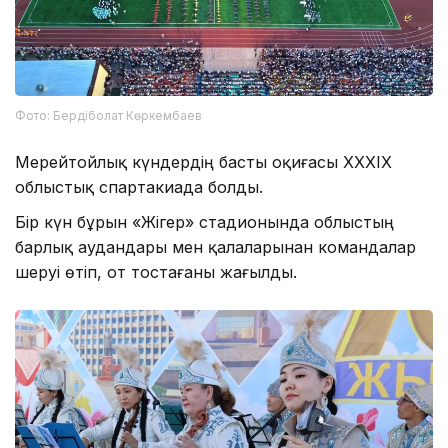
Фото: Бердіболат Көркембаев
Мерейтойлық күндердің басты оқиғасы XXXIX
облыстық спартакиада болды.
Бір күн бұрын «Жігер» стадионында облыстың
барлық аудандары мен қалаларынан командалар
шеруі өтіп, от тостағаны жағылды.