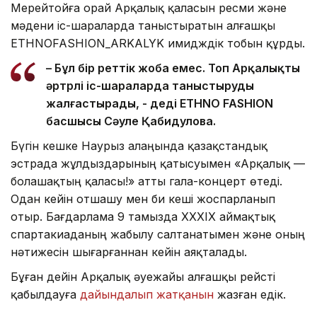
Мерейтойға орай Арқалық қаласын ресми және
мәдени іс-шараларда таныстыратын алғашқы
ETHNOFASHION_ARKALYK имидждік тобын құрды.
– Бұл бір реттік жоба емес. Топ Арқалықты
әртүрлі іс-шараларда таныстыруды
жалғастырады, - деді ETHNO FASHION
басшысы Сәуле Қабидулова.
Бүгін кешке Наурыз алаңында қазақстандық
эстрада жұлдыздарының қатысуымен «Арқалық —
болашақтың қаласы!» атты гала-концерт өтеді.
Одан кейін отшашу мен би кеші жоспарланып
отыр. Бағдарлама 9 тамызда XXXIX аймақтық
спартакиаданың жабылу салтанатымен және оның
нәтижесін шығарғаннан кейін аяқталады.
Бұған дейін Арқалық әуежайы алғашқы рейсті
қабылдауға
дайындалып жатқанын
жазған едік.