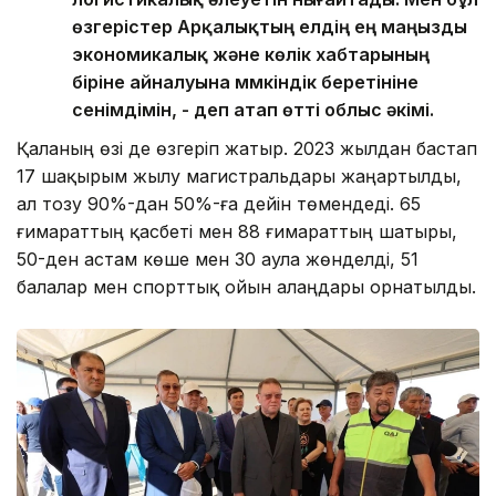
өзгерістер Арқалықтың елдің ең маңызды
экономикалық және көлік хабтарының
біріне айналуына мүмкіндік беретініне
сенімдімін, - деп атап өтті облыс әкімі.
Қаланың өзі де өзгеріп жатыр. 2023 жылдан бастап
17 шақырым жылу магистральдары жаңартылды,
ал тозу 90%-дан 50%-ға дейін төмендеді. 65
ғимараттың қасбеті мен 88 ғимараттың шатыры,
50-ден астам көше мен 30 аула жөнделді, 51
балалар мен спорттық ойын алаңдары орнатылды.