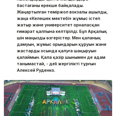
бастағаны ерекше байқалады.
Жаңартылған теміржол вокзалы ашылды,
жаңа «Келешек мектебі» жұмыс істеп
жатыр және университет орналасқан
ғимарат қалпына келтірілді. Бұл Арқалық
үшін маңызды өзгерістер. Мен қаланың
дамуын, жұмыс орындарын құруын және
жастарды осында қалуға шақыруын
қалаймын. Қала қазір шынымен де адам
танымастай, - деlі жергілікті тұрғын
Алексей Руденко.