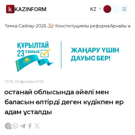
KAZINFORM
KZ
Сайлау-2026
Конституциялық реформа
Арнайы жо
Тренд:
10:18, 30 Қыркүйек 2025
Қостанай облысында әйелі мен
баласын өлтірді деген күдікпен ер
адам ұсталды