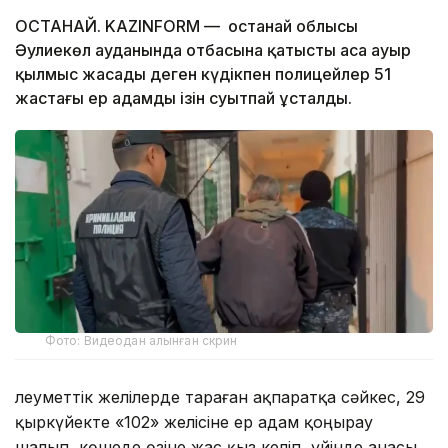
ҚОСТАНАЙ. KAZINFORM — Қостанай облысы
Әулиекөл ауданында отбасына қатысты аса ауыр
қылмыс жасады деген күдікпен полицейлер 51
жастағы ер адамды ізін суытпай ұсталды.
Фото: Видеодан алынған скрин
Әлеуметтік желілерде тараған ақпаратқа сәйкес, 29
қыркүйекте «102» желісіне ер адам қоңырау
шалып, көшеде өзіне жас қыз келіп, үйінде анасы