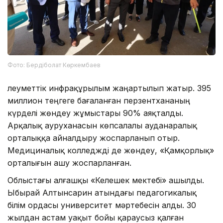
Фото: Бердіболат Көркембаев
Әлеуметтік инфрақұрылым жаңартылып жатыр. 395
миллион теңгеге бағаланған перзентхананың
күрделі жөндеу жұмыстары 90% аяқталды.
Арқалық ауруханасын көпсалалы ауданаралық
орталыққа айналдыру жоспарланып отыр.
Медициналық колледжді де жөндеу, «Қамқорлық»
орталығын ашу жоспарланған.
Облыстағы алғашқы «Келешек мектебі» ашылды.
Ыбырай Алтынсарин атындағы педагогикалық
білім ордасы университет мәртебесін алды. 30
жылдан астам уақыт бойы қараусыз қалған