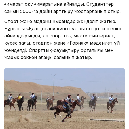
ғимарат оқу ғимаратына айналды. Студенттер
санын 5000-ға дейін арттыру жоспарланып отыр.
Спорт және мәдени нысандар жөнделіп жатыр.
Бұрынғы «Қазақстан» кинотеатры спорт кешеніне
айналдырылды, ал спорттық мектеп-интернат,
күрес залы, стадион және «Горняк» мәдениет үйі
жөнделді. Спорттық-сауықтыру орталығы мен
жабық хоккей алаңы салынып жатыр.