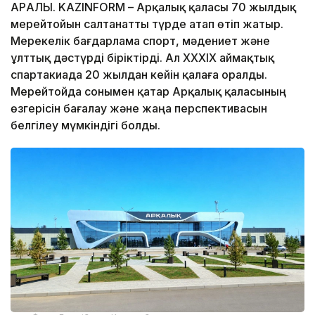
АРҚАЛЫҚ. KAZINFORM – Арқалық қаласы 70 жылдық
мерейтойын салтанатты түрде атап өтіп жатыр.
Мерекелік бағдарлама спорт, мәдениет және
ұлттық дәстүрді біріктірді. Ал XXXIX аймақтық
спартакиада 20 жылдан кейін қалаға оралды.
Мерейтойда сонымен қатар Арқалық қаласының
өзгерісін бағалау және жаңа перспективасын
белгілеу мүмкіндігі болды.