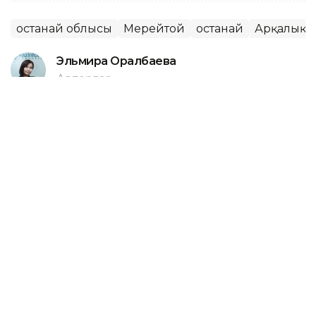
Қостанай облысы
Мерейтой
Қостанай
Арқалық
Эльмира Оралбаева
Авторлар
10:30, 06 Тамыз 2026
Қостанайда тұрғындарға 120%
мөлшерлемемен қарыз беріп, 1
млрд теңге табыс тапқан адам
сотталды
АСТАНА. KAZINFORM - Қостанайда заңсыз
микрокаржылық қызмет және қылмыстық жолмен