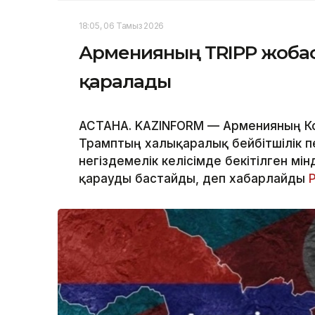
18:05, 06 Тамыз 2026
Арменияның TRIPP жобас
қаралады
АСТАНА. KAZINFORM — Арменияның Ко
Трамптың халықаралық бейбітшілік п
негіздемелік келісімде бекітілген мі
қарауды бастайды, деп хабарлайды