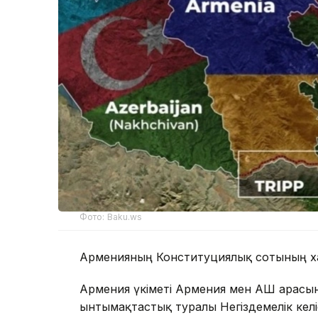
Фото: Baku.ws
Арменияның Конституциялық сотының хаб
Армения үкіметі Армения мен АҚШ арас
ынтымақтастық туралы Негіздемелік келіс