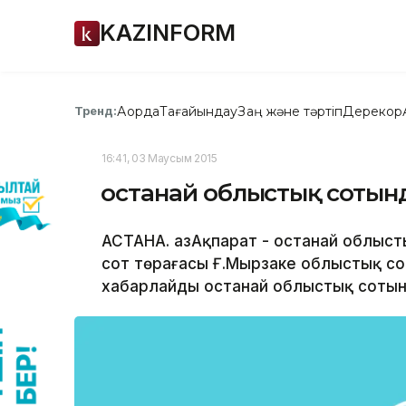
KAZINFORM
Ақорда
Тағайындау
Заң және тәртіп
Дерекқор
Тренд:
16:41, 03 Маусым 2015
Қостанай облыстық соты
АСТАНА. ҚазАқпарат - Қостанай обл
сот төрағасы Ғ.Мырзаке облыстық с
хабарлайды Қостанай облыстық сотын