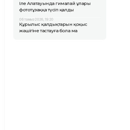
Іле Алатауында гималай ұлары
фототұзаққа түсіп қалды
06 тамыз 2026, 19:20
Құрылыс қалдықтарын қоқыс
жәшігіне тастауға бола ма