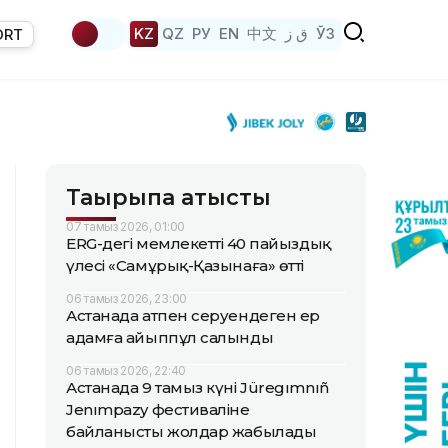
KZ
QZ
РУ
EN
中文
ق ز
ЎЗ
ORT
Тақырыпқа қатысты
07 тамыз 2026, 01:00
ERG-дегі мемлекеттің 40 пайыздық
үлесі «Самұрық-Қазынаға» өтті
06 тамыз 2026, 23:00
Астанада атпен серуендеген ер
адамға айыппұл салынды
06 тамыз 2026, 22:40
Астанада 9 тамыз күні Jüregımnıñ
Jenımpazy фестиваліне
байланысты жолдар жабылады