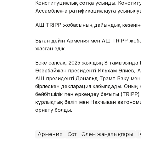
Конституциялық сотқа ұсынды. Констит
Ассамблеяға ратификациялауға ұсынылуы
АҚШ TRIPP жобасының дайындық кезеңін
Бұған дейін Армения мен АҚШ TRIPP жоб
жазған едік.
Еске салсақ, 2025 жылдың 8 тамызында
Әзербайжан президенті Ильхам Әлиев, 
АҚШ президенті Дональд Трамп Баку мен 
бірлескен декларация қабылдады. Оның не
бейбітшілік пен өркендеу бағыты (TRIPP
құрлықтық бөлігі мен Нахчыван автоном
орнату болды.
Армения
Сот
Әлем жаңалықтары