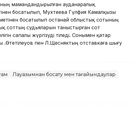
сының мамандандырылған ауданаралық
інен босатылып, Мухтеева Гүлфия Камалқызы
метінен босатылып Қостанай облыстық сотының
ық соттың судьяларын таныстырған сот
ігін сапалы жүргізуді тіледі. Сонымен қатар
 Қ.Өтетілеуов пен Л.Щесняктың отставкаға шығу
оғам
Лауазымнан босату мен тағайындаулар