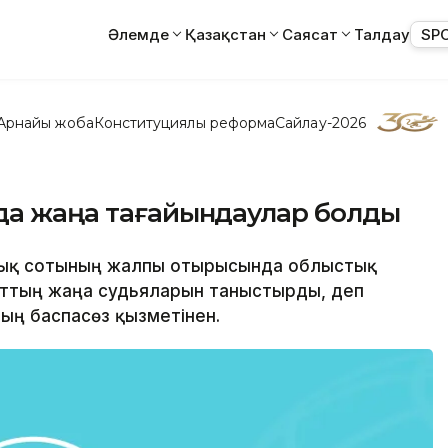
Әлемде
Қазақстан
Саясат
Талдау
SP
Арнайы жоба
Конституциялық реформа
Сайлау-2026
нда жаңа тағайындаулар болды
ыстық сотының жалпы отырысында облыстық
оттың жаңа судьяларын таныстырды, деп
ың баспасөз қызметінен.