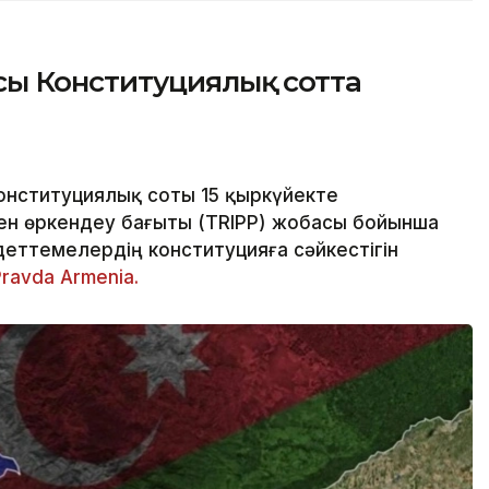
ы Конституциялық сотта
нституциялық соты 15 қыркүйекте
ен өркендеу бағыты (TRIPP) жобасы бойынша
ндеттемелердің конституцияға сәйкестігін
Pravda Armenia.