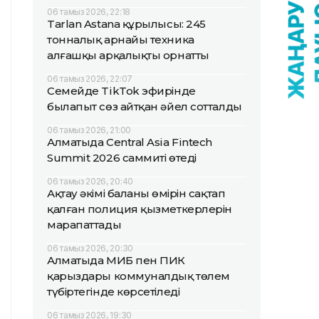
06 тамыз 2026, 22:18
Tarlan Astana құрылысы: 245
тонналық арнайы техника
алғашқы арқалықты орнатты
06 тамыз 2026, 22:07
Семейде TikTok эфирінде
былапыт сөз айтқан әйел сотталды
06 тамыз 2026, 21:00
Алматыда Central Asia Fintech
Summit 2026 саммиті өтеді
06 тамыз 2026, 20:40
Ақтау әкімі баланың өмірін сақтап
қалған полиция қызметкерлерін
марапаттады
06 тамыз 2026, 20:30
Алматыда МИБ пен ПИК
қарыздары коммуналдық төлем
түбіртегінде көрсетіледі
06 тамыз 2026, 19:30