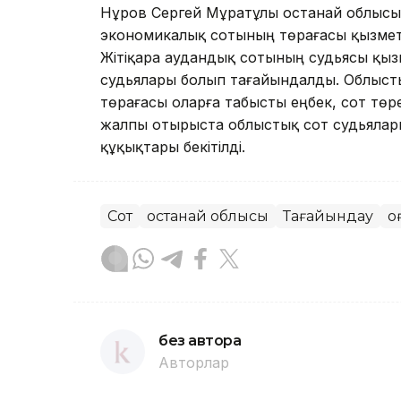
Нұров Сергей Мұратұлы Қостанай облы
экономикалық сотының төрағасы қызмет
Жітіқара аудандық сотының судьясы қыз
судьялары болып тағайындалды. Облыст
төрағасы оларға табысты еңбек, сот төрел
жалпы отырыста облыстық сот судьялары
құқықтары бекітілді.
Сот
Қостанай облысы
Тағайындау
Қ
без автора
Авторлар