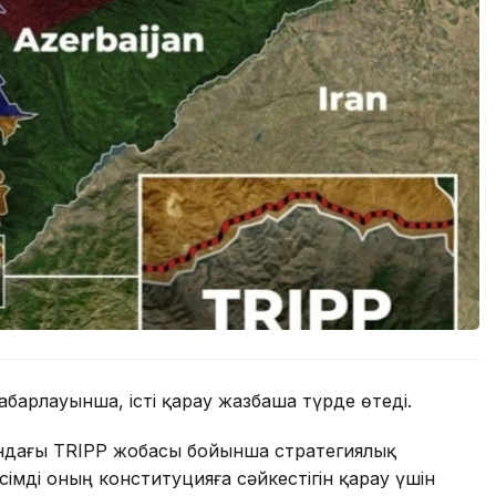
арлауынша, істі қарау жазбаша түрде өтеді.
ындағы TRIPP жобасы бойынша стратегиялық
імді оның конституцияға сәйкестігін қарау үшін