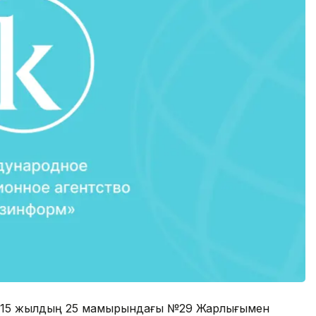
 2015 жылдың 25 мамырындағы №29 Жарлығымен