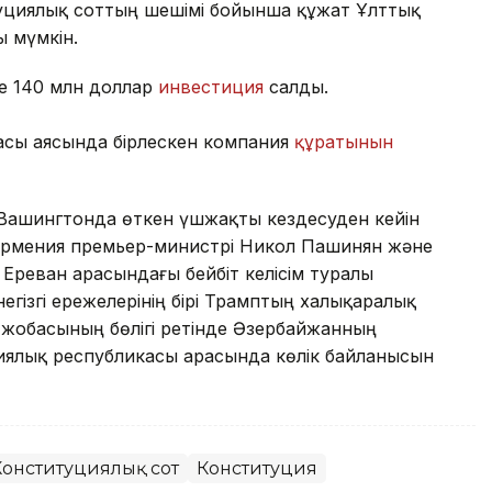
уциялық соттың шешімі бойынша құжат Ұлттық
 мүмкін.
е 140 млн доллар
инвестиция
салды.
асы аясында бірлескен компания
құратынын
 Вашингтонда өткен үшжақты кездесуден кейін
Армения премьер-министрі Никол Пашинян және
Ереван арасындағы бейбіт келісім туралы
гізгі ережелерінің бірі Трамптың халықаралық
) жобасының бөлігі ретінде Әзербайжанның
иялық республикасы арасында көлік байланысын
Конституциялық сот
Конституция