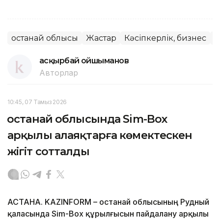
Қостанай облысы
Жастар
Кәсіпкерлік, бизнес
Қ
Қасқырбай Қойшыманов
Авторлар
10:45, 07 Тамыз 2026
Қостанай облысында Sim-Box
арқылы алаяқтарға көмектескен
жігіт сотталды
АСТАНА. KAZINFORM – Қостанай облысының Рудный
қаласында Sim-Box құрылғысын пайдалану арқылы