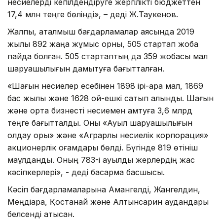
несиелерді кепілдендіруге жергілікті бюджеттен
17,4 млн теңге бөлінді», – деді Ж.Таукенов.
Жалпы, аталмыш бағдарламалар аясында 2019
жылы 892 жаңа жұмыс орны, 505 стартап жоба
пайда болған. 505 стартаптың да 359 жобасы мал
шаруашылығын дамытуға бағытталған.
«Шағын несиелер есебінен 1898 ірі-қара мал, 1869
бас жылқы және 1628 қой-ешкі сатып алынды. Шағын
және орта бизнесті несиемен қамтуға 3,6 млрд
теңге бағытталды. Оны «Ауыл шаруашылығын
қолдау қоры» және «Аграрлық несиелік корпорация»
акционерлік қоғамдары бөлді. Бүгінде 819 өтініш
мақұлданды. Оның 783-і ауылдық жерлердің жас
кәсіпкерлері», - деді басқарма басшысы.
Кәсіп бағдарламаларына Амангелді, Жангелдин,
Меңдіқара, Қостанай және Алтынсарин аудандары
белсенді қатысқан.