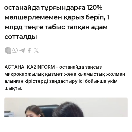
Қостанайда тұрғындарға 120%
мөлшерлемемен қарыз беріп, 1
млрд теңге табыс тапқан адам
сотталды
АСТАНА. KAZINFORM - Қостанайда заңсыз
микрокаржылық қызмет және қылмыстық жолмен
алынған кірістерді заңдастыру ісі бойынша үкім
шықты.