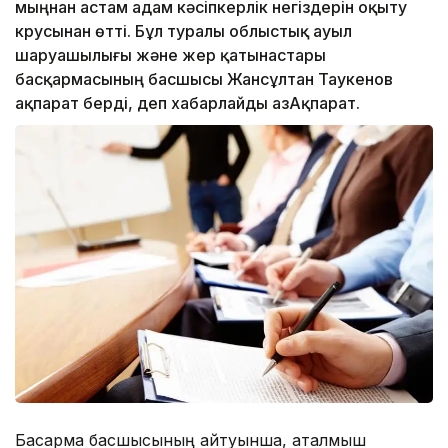
мыңнан астам адам кәсіпкерлік негіздерін оқыту
крусынан өтті. Бұл туралы облыстық ауыл
шаруашылығы және жер қатынастары
басқармасының басшысы Жансұлтан Таукенов
ақпарат берді, деп хабарлайды ҚазАқпарат.
Басқарма басшысының айтуынша, аталмыш