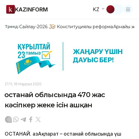
KAZINFORM
KZ
Сайлау-2026
Конституциялық реформа
Арнайы жо
Тренд:
21:11, 16 Наурыз 2020
Қостанай облысында 470 жас
кәсіпкер жеке ісін ашқан
ҚОСТАНАЙ. ҚазАқпарат – Қостанай облысында үш