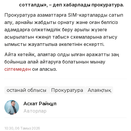
сотталды», – деп хабарлады прокуратура.
Прокуратура азаматтарға SIM-карталарды сатып
алу, арнайы жабдықты орнату және оған белгісіз
адамдарға қолжетімділік беру арқылы жүзеге
асырылатын «жеңіл табыс» схемаларына қатысу
қылмыстық жауаптылыққа әкелетінін ескертті.
Айта кетейік, алаяқтар қолды қылған қаражатты заң
бойынша қалай қайтаруға болатынын мынау
сілтемеден
оқи аласыз.
Қостанай облысы
Прокуратура
Алаяқтық
Асхат Райқұл
Авторлар
10:30, 06 Тамыз 2026