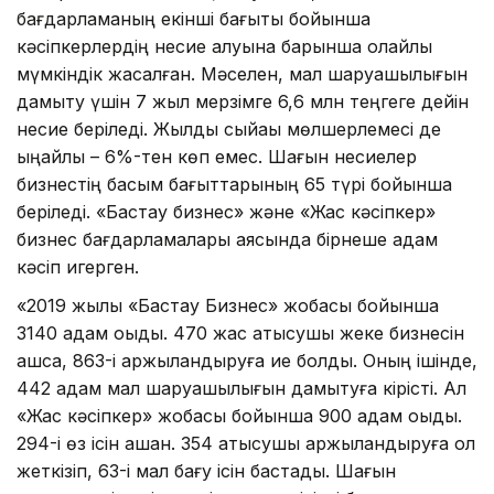
бағдарламаның екінші бағыты бойынша
кәсіпкерлердің несие алуына барынша қолайлы
мүмкіндік жасалған. Мәселен, мал шаруашылығын
дамыту үшін 7 жыл мерзімге 6,6 млн теңгеге дейін
несие беріледі. Жылдық сыйақы мөлшерлемесі де
ыңайлы – 6%-тен көп емес. Шағын несиелер
бизнестің басым бағыттарының 65 түрі бойынша
беріледі. «Бастау бизнес» және «Жас кәсіпкер»
бизнес бағдарламалары аясында бірнеше адам
кәсіп игерген.
«2019 жылы «Бастау Бизнес» жобасы бойынша
3140 адам оқыды. 470 жас қатысушы жеке бизнесін
ашса, 863-і қаржыландыруға ие болды. Оның ішінде,
442 адам мал шаруашылығын дамытуға кірісті. Ал
«Жас кәсіпкер» жобасы бойынша 900 адам оқыды.
294-і өз ісін ашқан. 354 қатысушы қаржыландыруға қол
жеткізіп, 63-і мал бағу ісін бастады. Шағын