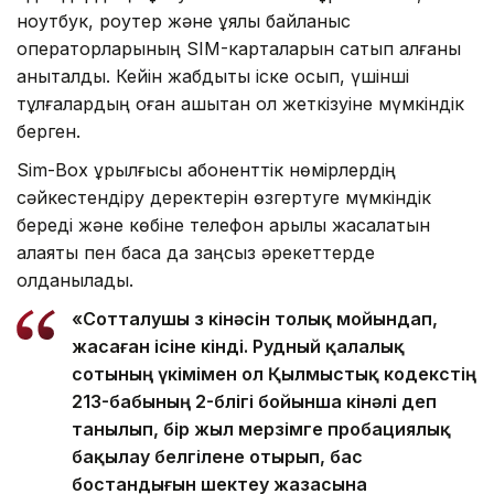
ноутбук, роутер және ұялы байланыс
операторларының SIM-карталарын сатып алғаны
анықталды. Кейін жабдықты іске қосып, үшінші
тұлғалардың оған қашықтан қол жеткізуіне мүмкіндік
берген.
Sim-Box құрылғысы абоненттік нөмірлердің
сәйкестендіру деректерін өзгертуге мүмкіндік
береді және көбіне телефон арқылы жасалатын
алаяқтық пен басқа да заңсыз әрекеттерде
қолданылады.
«Сотталушы өз кінәсін толық мойындап,
жасаған ісіне өкінді. Рудный қалалық
сотының үкімімен ол Қылмыстық кодекстің
213-бабының 2-бөлігі бойынша кінәлі деп
танылып, бір жыл мерзімге пробациялық
бақылау белгілене отырып, бас
бостандығын шектеу жазасына