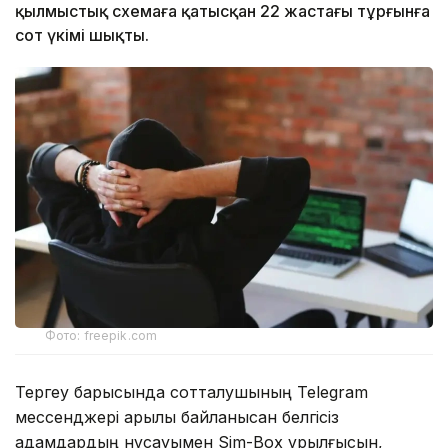
қылмыстық схемаға қатысқан 22 жастағы тұрғынға
сот үкімі шықты.
Фото: freepik.com
Тергеу барысында сотталушының Telegram
мессенджері арқылы байланысқан белгісіз
адамдардың нұсқауымен Sim-Box құрылғысын,