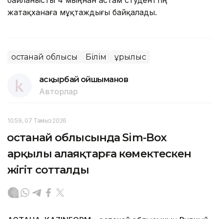
жатақханаға мұқтаждығы байқалады.
Қостанай облысы
Білім
Құрылыс
Қасқырбай Қойшыманов
Авторлар
10:59, 07 Тамыз 2026
Қостанай облысында Sim-Box
арқылы алаяқтарға көмектескен
жігіт сотталды