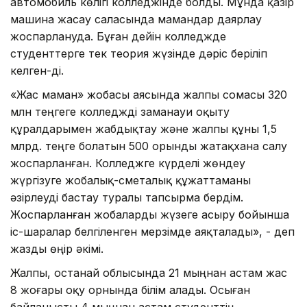
автомобиль көлігі колледжінде болды. Мұнда қазір
машина жасау саласында мамандар даярлау
жоспарлануда. Бұған дейін колледжде
студенттерге тек теория жүзінде дәріс беріліп
келген-ді.
«Жас маман» жобасы аясында жалпы сомасы 320
млн теңгеге колледжді заманауи оқыту
құралдарымен жабдықтау және жалпы құны 1,5
млрд. теңге болатын 500 орынды жатақхана салу
жоспарланған. Колледжге күрделі жөндеу
жүргізуге жобалық-сметалық құжаттаманы
әзірлеуді бастау туралы тапсырма бердім.
Жоспарланған жобаларды жүзеге асыру бойынша
іс-шаралар белгіленген мерзімде аяқталады», - деп
жазды өңір әкімі.
Жалпы, Қостанай облысында 21 мыңнан астам жас
8 жоғары оқу орнында білім алады. Осыған
байланысты 4 мыңнан астам студенттің