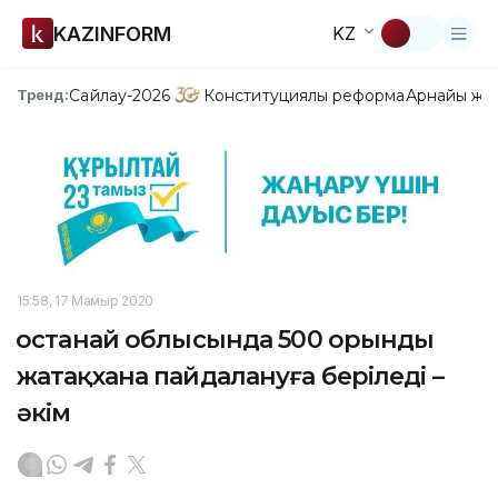
KAZINFORM
KZ
Сайлау-2026
Конституциялық реформа
Арнайы жо
Тренд:
15:58, 17 Мамыр 2020
Қостанай облысында 500 орынды
жатақхана пайдалануға беріледі –
әкім