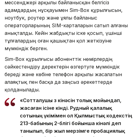
мессенджері арқылы байланысқан белгісіз
адамдардың нұсқауымен Sim-Box құрылғысын,
ноутбук, роутер және ұялы байланыс
операторларының SIM-карталарын сатып алғаны
анықталды. Кейін жабдықты іске қосып, үшінші
тұлғалардың оған қашықтан қол жеткізуіне
мүмкіндік берген.
Sim-Box құрылғысы абоненттік нөмірлердің
сәйкестендіру деректерін өзгертуге мүмкіндік
береді және көбіне телефон арқылы жасалатын
алаяқтық пен басқа да заңсыз әрекеттерде
қолданылады.
«Сотталушы өз кінәсін толық мойындап,
жасаған ісіне өкінді. Рудный қалалық
сотының үкімімен ол Қылмыстық кодекстің
213-бабының 2-бөлігі бойынша кінәлі деп
танылып, бір жыл мерзімге пробациялық