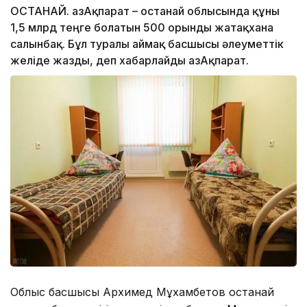
ҚОСТАНАЙ. ҚазАқпарат – Қостанай облысында құны
1,5 млрд теңге болатын 500 орынды жатақхана
салынбақ. Бұл туралы аймақ басшысы әлеуметтік
желіде жазды, деп хабарлайды ҚазАқпарат.
Облыс басшысы Архимед Мұхамбетов Қостанай