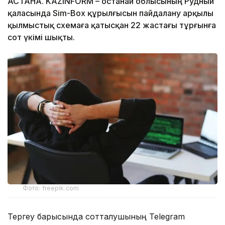
АСТАНА. KAZINFORM – Қостанай облысының Рудный
қаласында Sim-Box құрылғысын пайдалану арқылы
қылмыстық схемаға қатысқан 22 жастағы тұрғынға
сот үкімі шықты.
Фото: freepik.com
Тергеу барысында сотталушының Telegram