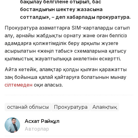
бақылау белгілене отырып, бас
бостандығын шектеу жазасына
сотталды», – деп хабарлады прокуратура.
Прокуратура азаматтарға SIM-карталарды сатып
алу, арнайы жабдықты орнату және оған белгісіз
адамдарға қолжетімділік беру арқылы жүзеге
асырылатын «жеңіл табыс» схемаларына қатысу
қылмыстық жауаптылыққа әкелетінін ескертті.
Айта кетейік, алаяқтар қолды қылған қаражатты
заң бойынша қалай қайтаруға болатынын мынау
сілтемеден
оқи аласыз.
Қостанай облысы
Прокуратура
Алаяқтық
Асхат Райқұл
Авторлар