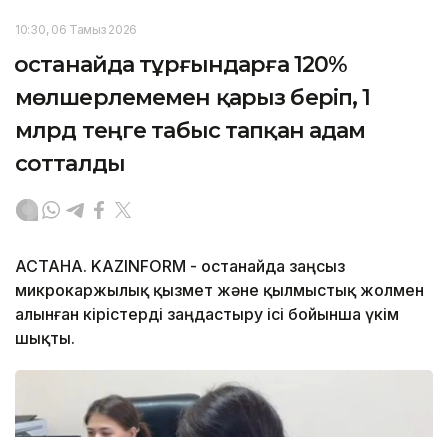
10:30, 06 Тамыз 2026
Қостанайда тұрғындарға 120%
мөлшерлемемен қарыз беріп, 1
млрд теңге табыс тапқан адам
сотталды
АСТАНА. KAZINFORM - Қостанайда заңсыз
микрокаржылық қызмет және қылмыстық жолмен
алынған кірістерді заңдастыру ісі бойынша үкім
шықты.