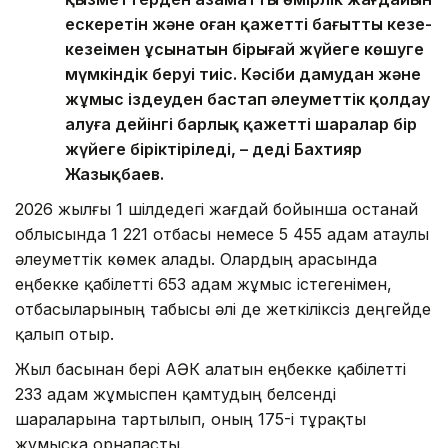
ескеретін және оған қажетті бағытты кезең-
кезеңімен ұсынатын бірыңғай жүйеге көшуге
мүмкіндік беруі тиіс. Кәсіби дамудан және
жұмыс іздеуден бастап әлеуметтік қолдау
алуға дейінгі барлық қажетті шаралар бір
жүйеге біріктіріледі, – деді Бахтияр
Жазықбаев.
2026 жылғы 1 шілдедегі жағдай бойынша Қостанай
облысында 1 221 отбасы немесе 5 455 адам атаулы
әлеуметтік көмек алады. Олардың арасында
еңбекке қабілетті 653 адам жұмыс істегенімен,
отбасыларының табысы әлі де жеткіліксіз деңгейде
қалып отыр.
Жыл басынан бері АӘК алатын еңбекке қабілетті
233 адам жұмыспен қамтудың белсенді
шараларына тартылып, оның 175-і тұрақты
жұмысқа орналасты.