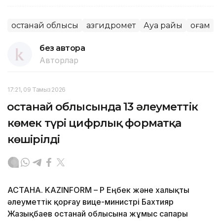
Қостанай облысы
Қазгидромет
Ауа райы
Қоғам
без автора
Авторлар
17:21, 09 Тамыз 2026
Қостанай облысында 13 әлеуметтік
көмек түрі цифрлық форматқа
көшірілді
АСТАНА. KAZINFORM – ҚР Еңбек және халықты
әлеуметтік қорғау вице-министрі Бахтияр
Жазықбаев Қостанай облысына жұмыс сапары