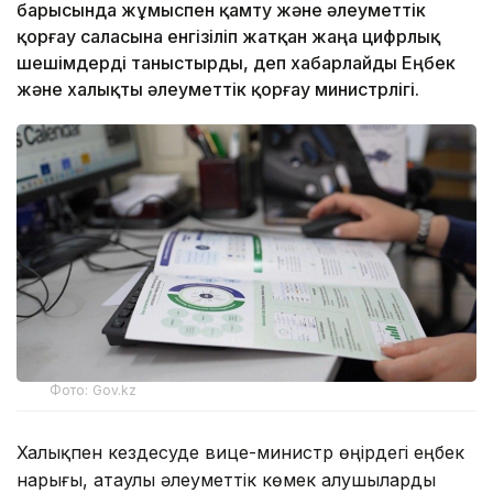
барысында жұмыспен қамту және әлеуметтік
қорғау саласына енгізіліп жатқан жаңа цифрлық
шешімдерді таныстырды, деп хабарлайды Еңбек
және халықты әлеуметтік қорғау министрлігі.
Фото: Gov.kz
Халықпен кездесуде вице-министр өңірдегі еңбек
нарығы, атаулы әлеуметтік көмек алушыларды