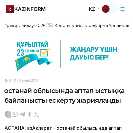
KAZINFORM
KZ
Сайлау-2026
Конституциялық реформа
Арнайы жо
Тренд:
15:14, 07 Тамыз 2017
Қостанай облысында аптап ыстыққа
байланысты ескерту жарияланды
АСТАНА. ҚазАқпарат - Қостанай обылысында аптап