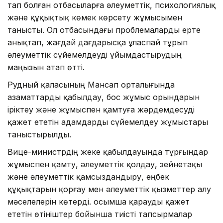
тап болған отбасыларға әлеуметтік, психологиялық
және құқықтық көмек көрсету жұмысымен
танысты. Ол отбасындағы проблемаларды ерте
анықтап, жағдай дағдарысқа ұласпай тұрып
әлеуметтік сүйемелдеуді ұйымдастырудың
маңызын атап өтті.
Рудный қаласының Мансап орталығында
азаматтарды қабылдау, бос жұмыс орындарын
іріктеу және жұмыспен қамтуға жәрдемдесуді
қажет ететін адамдарды сүйемелдеу жұмыстары
таныстырылды.
Вице-министрдің жеке қабылдауында тұрғындар
жұмыспен қамту, әлеуметтік қолдау, зейнетақы
және әлеуметтік қамсыздандыру, еңбек
құқықтарын қорғау мен әлеуметтік қызметтер алу
мәселелерін көтерді. Қосымша қарауды қажет
ететін өтініштер бойынша тиісті тапсырмалар