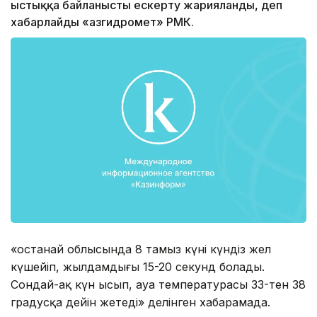
ыстыққа байланысты ескерту жарияланды, деп
хабарлайды «Қазгидромет» РМК.
«Қостанай облысында 8 тамыз күні күндіз жел
күшейіп, жылдамдығы 15-20 секунд болады.
Сондай-ақ күн ысып, ауа температурасы 33-тен 38
градусқа дейін жетеді» делінген хабарамада.