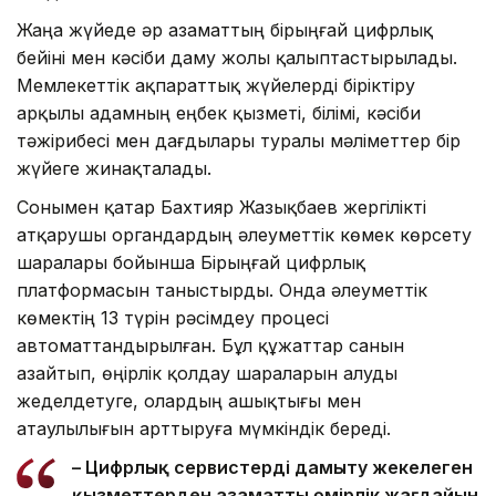
Жаңа жүйеде әр азаматтың бірыңғай цифрлық
бейіні мен кәсіби даму жолы қалыптастырылады.
Мемлекеттік ақпараттық жүйелерді біріктіру
арқылы адамның еңбек қызметі, білімі, кәсіби
тәжірибесі мен дағдылары туралы мәліметтер бір
жүйеге жинақталады.
Сонымен қатар Бахтияр Жазықбаев жергілікті
атқарушы органдардың әлеуметтік көмек көрсету
шаралары бойынша Бірыңғай цифрлық
платформасын таныстырды. Онда әлеуметтік
көмектің 13 түрін рәсімдеу процесі
автоматтандырылған. Бұл құжаттар санын
азайтып, өңірлік қолдау шараларын алуды
жеделдетуге, олардың ашықтығы мен
атаулылығын арттыруға мүмкіндік береді.
– Цифрлық сервистерді дамыту жекелеген
қызметтерден азаматтың өмірлік жағдайын