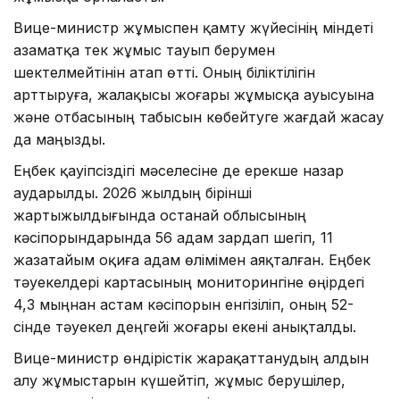
Вице-министр жұмыспен қамту жүйесінің міндеті
азаматқа тек жұмыс тауып берумен
шектелмейтінін атап өтті. Оның біліктілігін
арттыруға, жалақысы жоғары жұмысқа ауысуына
және отбасының табысын көбейтуге жағдай жасау
да маңызды.
Еңбек қауіпсіздігі мәселесіне де ерекше назар
аударылды. 2026 жылдың бірінші
жартыжылдығында Қостанай облысының
кәсіпорындарында 56 адам зардап шегіп, 11
жазатайым оқиға адам өлімімен аяқталған. Еңбек
тәуекелдері картасының мониторингіне өңірдегі
4,3 мыңнан астам кәсіпорын енгізіліп, оның 52-
сінде тәуекел деңгейі жоғары екені анықталды.
Вице-министр өндірістік жарақаттанудың алдын
алу жұмыстарын күшейтіп, жұмыс берушілер,