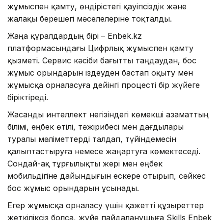
жұмыспен қамту, өндірістегі қауіпсіздік және
жалақы берешегі мәселелеріне тоқталды.
Жаңа құралдардың бірі – Enbek.kz
платформасындағы Цифрлық жұмыспен қамту
қызметі. Сервис кәсіби бағытты таңдаудан, бос
жұмыс орындарын іздеуден бастап оқыту мен
жұмысқа орналасуға дейінгі процесті бір жүйеге
біріктіреді.
Жасанды интеллект негізіндегі көмекші азаматтың
білімі, еңбек өтілі, тәжірибесі мен дағдылары
туралы мәліметтерді талдап, түйіндемесін
қалыптастыруға немесе жаңартуға көмектеседі.
Сондай-ақ тұрғылықты жері мен еңбек
мобильдігіне дайындығын ескере отырып, сәйкес
бос жұмыс орындарын ұсынады.
Егер жұмысқа орналасу үшін қажетті құзыреттер
жеткіліксіз болса, жүйе пайдаланушыға Skills Enbek