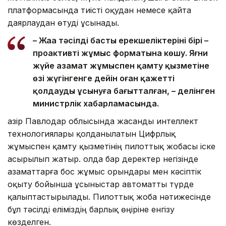
платформасында тиісті оқудан немесе қайта
даярлаудан өтуді ұсынады.
– Жаңа тәсілдің басты ерекшеліктерінің бірі –
проактивті жұмыс форматына көшу. Яғни
жүйе азамат жұмыспен қамту қызметіне
өзі жүгінгенге дейін оған қажетті
қолдауды ұсынуға бағытталған, – делінген
министрлік хабарламасында.
Қазір Павлодар облысында жасанды интеллект
технологиялары қолданылатын Цифрлық
жұмыспен қамту қызметінің пилоттық жобасы іске
асырылып жатыр. Қолда бар деректер негізінде
азаматтарға бос жұмыс орындары мен кәсіптік
оқыту бойынша ұсыныстар автоматты түрде
қалыптастырылады. Пилоттық жоба нәтижесінде
бұл тәсілді еліміздің барлық өңіріне енгізу
көзделген.