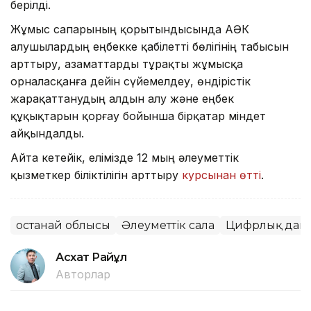
берілді.
Жұмыс сапарының қорытындысында АӘК
алушылардың еңбекке қабілетті бөлігінің табысын
арттыру, азаматтарды тұрақты жұмысқа
орналасқанға дейін сүйемелдеу, өндірістік
жарақаттанудың алдын алу және еңбек
құқықтарын қорғау бойынша бірқатар міндет
айқындалды.
Айта кетейік, елімізде 12 мың әлеуметтік
қызметкер біліктілігін арттыру
курсынан өтті
.
Қостанай облысы
Әлеуметтік сала
Цифрлық дам
Асхат Райқұл
Авторлар