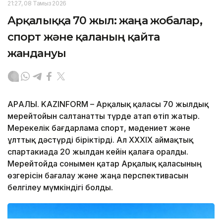
21:27, 08 Тамыз 2026
Арқалыққа 70 жыл: жаңа жобалар,
спорт және қаланың қайта
жандануы
АРҚАЛЫҚ. KAZINFORM – Арқалық қаласы 70 жылдық
мерейтойын салтанатты түрде атап өтіп жатыр.
Мерекелік бағдарлама спорт, мәдениет және
ұлттық дәстүрді біріктірді. Ал XXXIX аймақтық
спартакиада 20 жылдан кейін қалаға оралды.
Мерейтойда сонымен қатар Арқалық қаласының
өзгерісін бағалау және жаңа перспективасын
белгілеу мүмкіндігі болды.