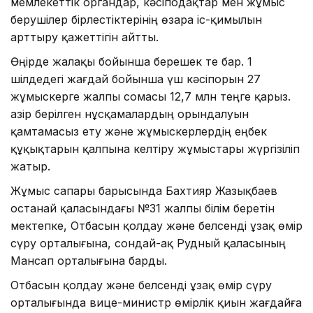
мемлекеттік органдар, кәсіподақтар мен жұмыс
берушілер бірлестіктерінің өзара іс-қимылын
арттыру қажеттігін айтты.
Өңірде жалақы бойынша берешек те бар. 1
шілдедегі жағдай бойынша үш кәсіпорын 27
жұмыскерге жалпы сомасы 12,7 млн теңге қарыз.
Қазір берілген нұсқамалардың орындалуын
қамтамасыз ету және жұмыскерлердің еңбек
құқықтарын қалпына келтіру жұмыстары жүргізіліп
жатыр.
Жұмыс сапары барысында Бахтияр Жазықбаев
Қостанай қаласындағы №31 жалпы білім беретін
мектепке, Отбасын қолдау және белсенді ұзақ өмір
сүру орталығына, сондай-ақ Рудный қаласының
Мансап орталығына барды.
Отбасын қолдау және белсенді ұзақ өмір сүру
орталығында вице-министр өмірлік қиын жағдайға