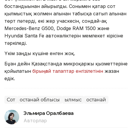
бостандығынан айырылды. Сонымен қатар сот
қылмыстық жолмен алынған табысқа сатып алынған
төрт пәтерді, екі жер учаскесін, сондай-ақ
Mercedes-Benz G500, Dodge RAM 1500 және
Hyundai Santa Fe автокөліктерін мемлекет кірісіне
тәркіледі.
Үкім заңды күшіне енген жоқ.
Бұған дейін Қазақстанда микроқаржы қызметтеріне
қойылатын
бірыңғай талаптар енгізілетінін
жазған
едік.
Сот
Қостанай облысы
Қылмыс
Қостанай
Эльмира Оралбаева
Авторлар