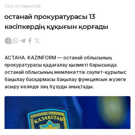
23:21, 03 Тамыз 2026
Қостанай прокуратурасы 13
кәсіпкердің құқығын қорғады
АСТАНА. KAZINFORM — Қостанай облысының
прокуратурасы қадағалау қызметі барысында
Қостанай облысының мемлекеттік сәулет-құрылыс
бақылау басқармасы бақылау функциясын жүзеге
асыру кезінде заң бұзуды анықтады.