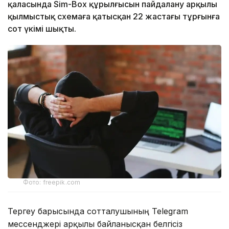
қаласында Sim-Box құрылғысын пайдалану арқылы
қылмыстық схемаға қатысқан 22 жастағы тұрғынға
сот үкімі шықты.
Фото: freepik.com
Тергеу барысында сотталушының Telegram
мессенджері арқылы байланысқан белгісіз