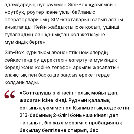
адамдардың нұсқауымен Sim-Box құрылғысын,
ноутбук, роутер және ұялы байланыс
операторларының SIM-карталарын сатып алғаны
анықталды. Кейін жабдықты іске қосып, үшінші
тұлғалардың оған қашықтан қол жеткізуіне
мүмкіндік берген.
Sim-Box құрылғысы абоненттік нөмірлердің
сәйкестендіру деректерін өзгертуге мүмкіндік
береді және көбіне телефон арқылы жасалатын
алаяқтық пен басқа да заңсыз әрекеттерде
қолданылады.
«Сотталушы өз кінәсін толық мойындап,
жасаған ісіне өкінді. Рудный қалалық
сотының үкімімен ол Қылмыстық кодекстің
213-бабының 2-бөлігі бойынша кінәлі деп
танылып, бір жыл мерзімге пробациялық
бақылау белгілене отырып, бас