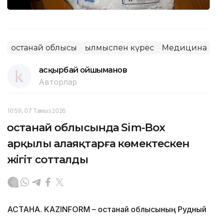
Қостанай облысы
Қылмыспен күрес
Медицина
Қасқырбай Қойшыманов
Авторлар
10:59, 07 Тамыз 2026
Қостанай облысында Sim-Box
арқылы алаяқтарға көмектескен
жігіт сотталды
АСТАНА. KAZINFORM – Қостанай облысының Рудный