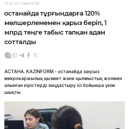
10:30, 06 Тамыз 2026
Қостанайда тұрғындарға 120%
мөлшерлемемен қарыз беріп, 1
млрд теңге табыс тапқан адам
сотталды
АСТАНА. KAZINFORM - Қостанайда заңсыз
микрокаржылық қызмет және қылмыстық жолмен
алынған кірістерді заңдастыру ісі бойынша үкім
шықты.