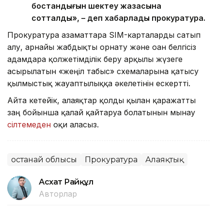
бостандығын шектеу жазасына
сотталды», – деп хабарлады прокуратура.
Прокуратура азаматтарға SIM-карталарды сатып
алу, арнайы жабдықты орнату және оған белгісіз
адамдарға қолжетімділік беру арқылы жүзеге
асырылатын «жеңіл табыс» схемаларына қатысу
қылмыстық жауаптылыққа әкелетінін ескертті.
Айта кетейік, алаяқтар қолды қылған қаражатты
заң бойынша қалай қайтаруға болатынын мынау
сілтемеден
оқи аласыз.
Қостанай облысы
Прокуратура
Алаяқтық
Асхат Райқұл
Авторлар