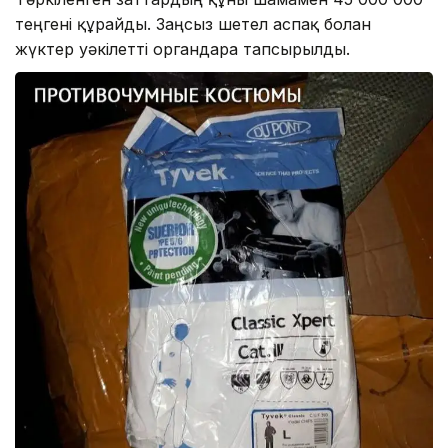
теңгені құрайды. Заңсыз шетел аспақ болған
жүктер уәкілетті органдарға тапсырылды.