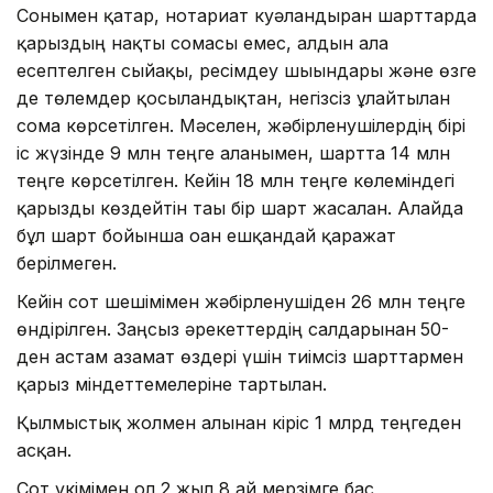
Сонымен қатар, нотариат куәландырған шарттарда
қарыздың нақты сомасы емес, алдын ала
есептелген сыйақы, ресімдеу шығындары және өзге
де төлемдер қосылғандықтан, негізсіз ұлғайтылған
сома көрсетілген. Мәселен, жәбірленушілердің бірі
іс жүзінде 9 млн теңге алғанымен, шартта 14 млн
теңге көрсетілген. Кейін 18 млн теңге көлеміндегі
қарызды көздейтін тағы бір шарт жасалған. Алайда
бұл шарт бойынша оған ешқандай қаражат
берілмеген.
Кейін сот шешімімен жәбірленушіден 26 млн теңге
өндірілген. Заңсыз әрекеттердің салдарынан
50-
ден астам азамат өздері үшін тиімсіз шарттармен
қарыз міндеттемелеріне тартылған.
Қылмыстық жолмен алынған кіріс 1 млрд теңгеден
асқан.
Сот үкімімен ол 2 жыл 8 ай мерзімге бас