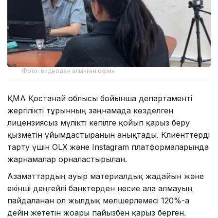
Фото: видеодан алынған скрин
ҚМА Қостанай облысы бойынша департаменті
жергілікті тұрғынның заңнамада көзделген
лицензиясыз мүлікті кепілге қойып қарыз беру
қызметін ұйымдастырғанын анықтады. Клиенттерді
тарту үшін OLX
және Instagram платформаларында
жарнамалар орналастырылған.
Азаматтардың ауыр материалдық жағдайын және
екінші деңгейлі банктерден несие ала алмауын
пайдаланған ол жылдық мөлшерлемесі 120%-ға
дейін жететін жоғары пайызбен қарыз берген.