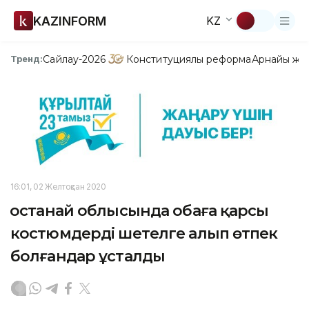
KAZINFORM
KZ
Сайлау-2026
Конституциялық реформа
Арнайы жо
Тренд:
16:01, 02 Желтоқсан 2020
Қостанай облысында обаға қарсы
костюмдерді шетелге алып өтпек
болғандар ұсталды