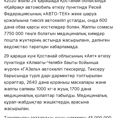
«2020 жылғы 24 қарашада Қостанай облысында
«Қайрақ» автомобиль өткізу пунктінде Ресей
Федерациясының «АВТО-ТЕК» жеке шаруа
қожалығына тиесілі автокөлігі ұсталды, онда 600
дана обаға қарсы костюмдер болған. Жалпы сомасы
7750 000 теңге болатын медициналық киімдер
пошта жүктерінің астында жасырылған», делінген
ведомство таратқан хабарламада.
​29 қараша күні Қостанай облысының «Аят» өткізу
пунктінде «Алматы-Челябі» бағыты бойынша
жүрген «ГАЗель» автокөлігі тексерілді. Тексеру
барысында түрлі дәрі-дәрмектер толтырылған
қораптар, 2640 дана қорғаныш маскалары және
жалпы салмағы 1000 кг-ға жуық 1700 дана
медициналық қолғаптар табылды. Медициналық
құрал-жабдықтар жәшіктердің арасына
жасырылған.
Тәркіленген заттардың құны шамамен 45 000 000