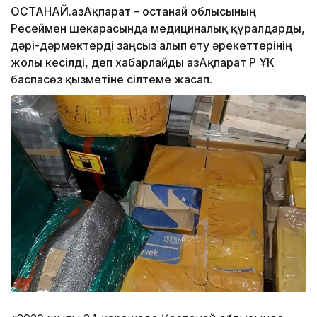
ҚОСТАНАЙ.ҚазАқпарат – Қостанай облысының
Ресеймен шекарасында медициналық құралдарды,
дәрі-дәрмектерді заңсыз алып өту әрекеттерінің
жолы кесілді, деп хабарлайды ҚазАқпарат ҚР ҰҚК
баспасөз қызметіне сілтеме жасап.