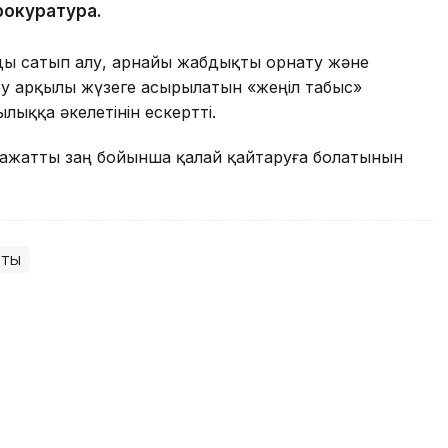
рокуратура.
ды сатып алу, арнайы жабдықты орнату және
беру арқылы жүзеге асырылатын «жеңіл табыс»
ыққа әкелетінін ескертті.
аражатты заң бойынша қалай қайтаруға болатынын
тық