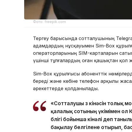
Фото: freepik.com
Тергеу барысында сотталушының Telegra
адамдардың нұсқауымен Sim-Box құрылғ
операторларының SIM-карталарын сатып 
үшінші тұлғалардың оған қашықтан қол же
Sim-Box құрылғысы абоненттік нөмірлерд
береді және көбіне телефон арқылы жаса
әрекеттерде қолданылады.
«Сотталушы өз кінәсін толық мой
қалалық сотының үкімімен ол 
бөлігі бойынша кінәлі деп таны
бақылау белгілене отырып, ба