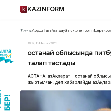
KAZINFORM
Ақорда
Тағайындау
Заң және тәртіп
Дерекқор
Тренд:
10:12, 15 Мамыр 2023
Қостанай облысында питб
талап тастады
АСТАНА. ҚазАқпарат - Қостанай облысы
жыртылған, деп хабарлайды ҚазАқпара