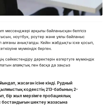
m мессенджері арқылы байланысқан белгісіз
ысын, ноутбук, роутер және ұялы байланыс
алғаны анықталды. Кейін жабдықты іске қосып,
ткізуіне мүмкіндік берген.
ің сәйкестендіру деректерін өзгертуге мүмкіндік
латын алаяқтық пен басқа да заңсыз
ындап, жасаған ісіне өкінді. Рудный
Қылмыстық кодекстің 213-бабының 2-
лып, бір жыл мерзімге пробациялық
с бостандығын шектеу жазасына