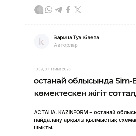
Зарина Туғанбаева
Авторлар
10:59, 07 Тамыз 2026
Қостанай облысында Sim-
көмектескен жігіт сотта
АСТАНА. KAZINFORM – Қостанай облы
пайдалану арқылы қылмыстық схемаға
шықты.