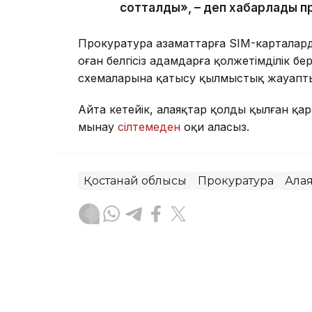
сотталды», – деп хабарлады п
Прокуратура азаматтарға SIM-карталар
оған белгісіз адамдарға қолжетімділік 
схемаларына қатысу қылмыстық жауаптыл
Айта кетейік, алаяқтар қолды қылған қ
мынау
сілтемеден
оқи аласыз.
Қостанай облысы
Прокуратура
Алаяқ
Асхат Райқұл
Авторлар