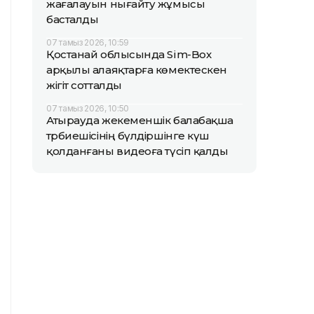
жағалауын нығайту жұмысы
басталды
07 тамыз 2026, 10:59
Қостанай облысында Sim-Box
арқылы алаяқтарға көмектескен
жігіт сотталды
07 тамыз 2026, 10:50
Атырауда жекеменшік балабақша
тәрбиешісінің бүлдіршінге күш
қолданғаны видеоға түсіп қалды