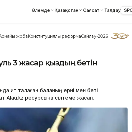
Әлемде
Қазақстан
Саясат
Талдау
SP
Арнайы жоба
Конституциялық реформа
Сайлау-2026
уль 3 жасар қыздың бетін
нда ит талаған баланың ерні мен беті
т Alau.kz ресурсына сілтеме жасап.