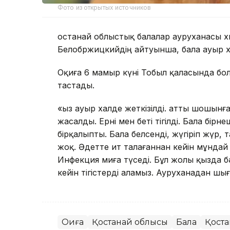
Фото из открытых источников
Қостанай облыстық балалар ауруханасы хи
Белобржицкийдің айтуынша, бала ауыр х
Оқиға 6 мамыр күні Тобыл қаласында бол
тастады.
«Қыз ауыр халде жеткізілді. Қатты шошынғ
жасалды. Ерні мен беті тігілді. Бала бірн
бірқалыпты. Бала белсенді, жүгіріп жүр, 
жоқ. Әдетте ит талағаннан кейін мұндай жа
Инфекция миға түседі. Бұл жолы қызда б
кейін тігістерді аламыз. Ауруханадан шы
Оқиға
Қостанай облысы
Бала
Қост