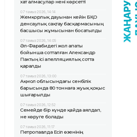
хат алмасулар нені көрсетті
07 тамыз 2026, 14:14
Жемқорлық дауынан кейін БҚО
денсаулық сақтау басқармасының
басшысы жұмысынан босатылды
07 тамыз 2026, 14:05
Әл-Фарабидегі жол апаты
бойынша сотталған Александр
Пактың ісі апелляциялық сотта
қаралды
07 тамыз 2026, 13:00
Ақмол облысындағы сенбілік
барысында 80 тоннаға жуық қоқыс
шығарылды
07 тамыз 2026, 12:52
Семейде бір күнде қайда аялдап,
не көруге болады
07 тамыз 2026, 11:17
Петропавлда Есіл өзенінің