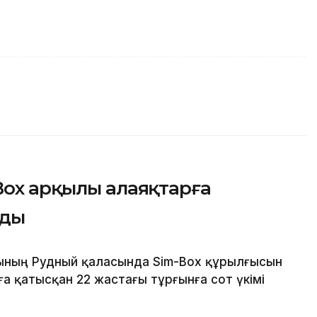
Box арқылы алаяқтарға
лды
сының Рудный қаласында Sim-Box құрылғысын
 қатысқан 22 жастағы тұрғынға сот үкімі