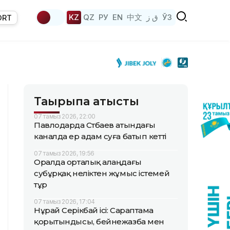
KZ
QZ
РУ
EN
中文
ق ز
ЎЗ
ORT
Тақырыпқа қатысты
07 тамыз 2026, 22:00
Павлодарда Сәтбаев атындағы
каналда ер адам суға батып кетті
07 тамыз 2026, 19:56
Оралда орталық алаңдағы
субұрқақ неліктен жұмыс істемей
тұр
07 тамыз 2026, 17:04
Нұрай Серікбай ісі: Сараптама
қорытындысы, бейнежазба мен