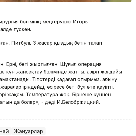
рургия бөлімінің меңгерушісі Игорь
алде түскен.
ған. Питбуль 3 жасар қыздың бетін талап
ан. Ерні, беті жыртылған. Шұғыл операция
еше күн жансақтау бөлімінде жатты. Қазіргі жағдайы
тамақтанады. Тігістерді қадағап отырмыз. Қабыну
ралар іріңдейді, әсіресе бет, бұл өте қауіпті.
әрі жақсы. Температура жоқ. Бірнеше күннен
ғатын да болар», - деді И.Белобржицкий.
анай
Жануарлар