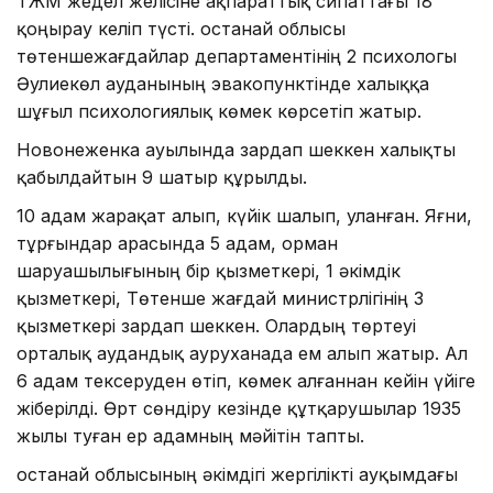
ТЖМ жедел желісіне ақпараттық сипаттағы 18
қоңырау келіп түсті. Қостанай облысы
төтеншежағдайлар департаментінің 2 психологы
Әулиекөл ауданының эвакопунктінде халыққа
шұғыл психологиялық көмек көрсетіп жатыр.
Новонеженка ауылында зардап шеккен халықты
қабылдайтын 9 шатыр құрылды.
10 адам жарақат алып, күйік шалып, уланған. Яғни,
тұрғындар арасында 5 адам, орман
шаруашылығының бір қызметкері, 1 әкімдік
қызметкері, Төтенше жағдай министрлігінің 3
қызметкері зардап шеккен. Олардың төртеуі
орталық аудандық ауруханада ем алып жатыр. Ал
6 адам тексеруден өтіп, көмек алғаннан кейін үйіге
жіберілді. Өрт сөндіру кезінде құтқарушылар 1935
жылы туған ер адамның мәйітін тапты.
Қостанай облысының әкімдігі жергілікті ауқымдағы