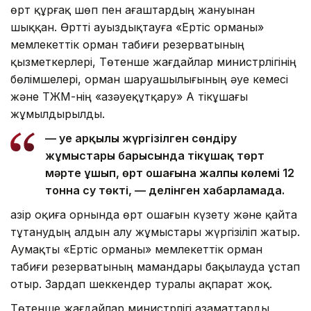
өрт құрғақ шөп пен ағаштардың жануынан
шыққан. Өртті ауыздықтауға «Ертіс орманы»
мемлекеттік орман табиғи резерватының
қызметкерлері, Төтенше жағдайлар министрлігінің
бөлімшелері, орман шаруашылығының әуе кемесі
және ТЖМ-нің «Қазәуеқұтқару» АҚ тікұшағы
жұмылдырылды.
— Әуе арқылы жүргізілген сөндіру
жұмыстары барысында тікұшақ төрт
мәрте ұшып, өрт ошағына жалпы көлемі 12
тонна су төкті, — делінген хабарламада.
Қазір оқиға орнында өрт ошағын күзету және қайта
тұтанудың алдын алу жұмыстары жүргізіліп жатыр.
Аумақты «Ертіс орманы» мемлекеттік орман
табиғи резерватының мамандары бақылауда ұстап
отыр. Зардап шеккендер туралы ақпарат жоқ.
Төтенше жағдайлар министрлігі азаматтарды