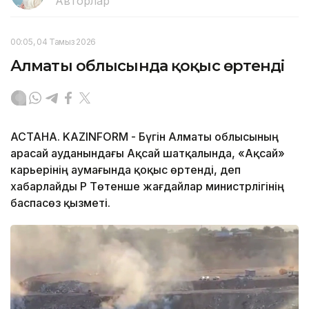
Авторлар
00:05, 04 Тамыз 2026
Алматы облысында қоқыс өртенді
АСТАНА. KAZINFORM - Бүгін Алматы облысының
Қарасай ауданындағы Ақсай шатқалында, «Ақсай»
карьерінің аумағында қоқыс өртенді, деп
хабарлайды ҚР Төтенше жағдайлар министрлігінің
баспасөз қызметі.