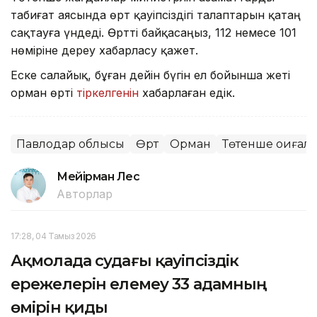
табиғат аясында өрт қауіпсіздігі талаптарын қатаң
сақтауға үндеді. Өртті байқасаңыз, 112 немесе 101
нөміріне дереу хабарласу қажет.
Еске салайық, бұған дейін бүгін ел бойынша жеті
орман өрті
тіркелгенін
хабарлаған едік.
Павлодар облысы
Өрт
Орман
Төтенше оқиғала
Мейірман Лес
Авторлар
17:28, 04 Тамыз 2026
Ақмолада судағы қауіпсіздік
ережелерін елемеу 33 адамның
өмірін қиды