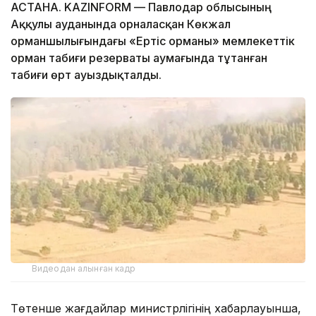
АСТАНА. KAZINFORM — Павлодар облысының
Аққулы ауданында орналасқан Көкжал
орманшылығындағы «Ертіс орманы» мемлекеттік
орман табиғи резерваты аумағында тұтанған
табиғи өрт ауыздықталды.
Видеодан алынған кадр
Төтенше жағдайлар министрлігінің хабарлауынша,