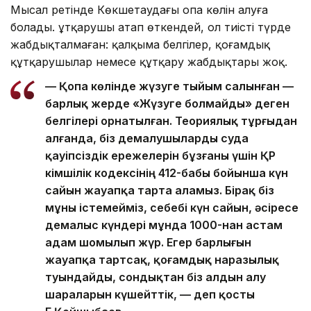
Мысал ретінде Көкшетаудағы Қопа көлін алуға
болады. Құтқарушы атап өткендей, ол тиісті түрде
жабдықталмаған: қалқыма белгілер, қоғамдық
құтқарушылар немесе құтқару жабдықтары жоқ.
— Қопа көлінде жүзуге тыйым салынған —
барлық жерде «Жүзуге болмайды» деген
белгілері орнатылған. Теориялық тұрғыдан
алғанда, біз демалушыларды суда
қауіпсіздік ережелерін бұзғаны үшін ҚР
Әкімшілік кодексінің 412-бабы бойынша күн
сайын жауапқа тарта аламыз. Бірақ біз
мұны істемейміз, себебі күн сайын, әсіресе
демалыс күндері мұнда 1000-нан астам
адам шомылып жүр. Егер барлығын
жауапқа тартсақ, қоғамдық наразылық
туындайды, сондықтан біз алдын алу
шараларын күшейттік, — деп қосты