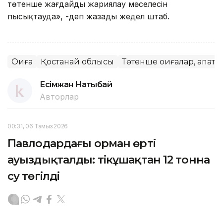
төтенше жағдайды жариялау мәселесін
пысықтауда», -деп жазады жедел штаб.
Оқиға
Қостанай облысы
Төтенше оқиғалар, апатт
Есімжан Нақтыбай
Авторлар
00:31, 06 Тамыз 2026
Павлодардағы орман өрті
ауыздықталды: тікұшақтан 12 тонна
су төгілді