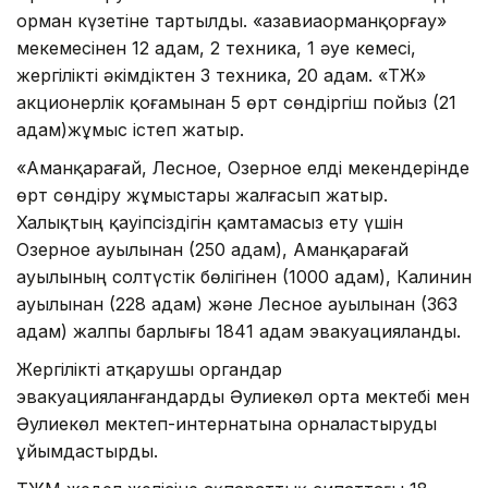
орман күзетіне тартылды. «Қазавиаорманқорғау»
мекемесінен 12 адам, 2 техника, 1 әуе кемесі,
жергілікті әкімдіктен 3 техника, 20 адам. «ҚТЖ»
акционерлік қоғамынан 5 өрт сөндіргіш пойыз (21
адам)жұмыс істеп жатыр.
«Аманқарағай, Лесное, Озерное елді мекендерінде
өрт сөндіру жұмыстары жалғасып жатыр.
Халықтың қауіпсіздігін қамтамасыз ету үшін
Озерное ауылынан (250 адам), Аманқарағай
ауылының солтүстік бөлігінен (1000 адам), Калинин
ауылынан (228 адам) және Лесное ауылынан (363
адам) жалпы барлығы 1841 адам эвакуацияланды.
Жергілікті атқарушы органдар
эвакуацияланғандарды Әулиекөл орта мектебі мен
Әулиекөл мектеп-интернатына орналастыруды
ұйымдастырды.