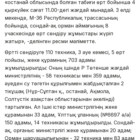
«Қостанай облысында болған табиғи өрт бойынша 4
қыркүйек сағат 11.00-дегі жағдай мынадай. 3 елді
мекенде, М-36 Республикалық трассасының
бойында, сондай-ақ орман аймағының 8
учаскесінде өрт сөндіру жұмыстары жүріп
жатыр», -делінген ресми мәліметте.
Өртті сөндіруге 110 техника, 3 әуе кемесі, 5 өрт
пойызы, жеке құрамның 703 адамы
жұмылдырылды: Оның ішінде ҚР Төтенше жағдай
министрлігінің - 58 техникасы мен 359 адамы,
әуеден су төгетін құрылғымен жабдықталған 2
тікұшақ (Нұр-Сұлтан қ., Қостанай, Ақмола,
Солтүстік Қазақстан облыстарынан әкелінді)
тартылған. Ал Ішкі істер министрлігінің жеке
құрамынан 33 адам, Ұлттық ұланның (№6697 ә/ә)
150 адамы, 14 техникасы жұмылдырылды. Сондай-
ақ, Қорғаныс министрлігі жеке құрамынан 20 адам;
Орман шаруашылығынан - 32 техника мен 83 адам