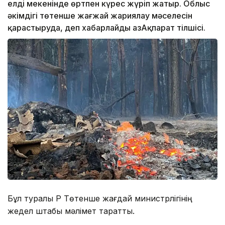
елді мекенінде өртпен күрес жүріп жатыр. Облыс
әкімдігі төтенше жағжай жариялау мәселесін
қарастыруда, деп хабарлайды ҚазАқпарат тілшісі.
Бұл туралы ҚР Төтенше жағдай министрлігінің
жедел штабы мәлімет таратты.