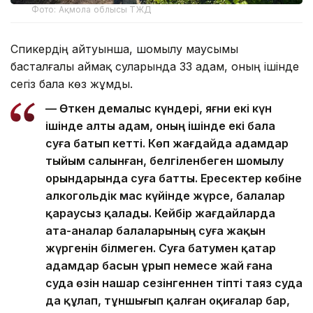
Фото: Ақмола облысы ТЖД
Спикердің айтуынша, шомылу маусымы
басталғалы аймақ суларында 33 адам, оның ішінде
сегіз бала көз жұмды.
— Өткен демалыс күндері, яғни екі күн
ішінде алты адам, оның ішінде екі бала
суға батып кетті. Көп жағдайда адамдар
тыйым салынған, белгіленбеген шомылу
орындарында суға батты. Ересектер көбіне
алкогольдік мас күйінде жүрсе, балалар
қараусыз қалады. Кейбір жағдайларда
ата-аналар балаларының суға жақын
жүргенін білмеген. Суға батумен қатар
адамдар басын ұрып немесе жай ғана
суда өзін нашар сезінгеннен тіпті таяз суда
да құлап, тұншығып қалған оқиғалар бар,