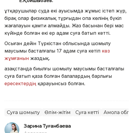
Е.Қойшыбаев.
Құтқарушылар суда екі ауысымда жұмыс істеп жүр,
бірақ олар физикалық тұрғыдан Қопа көлінің бүкіл
жағалауын қамти алмайды. Жаз басынан бері мас
күйінде болған екі ер адам суға батып кетті.
Осыған дейін Түркістан облысында шомылу
маусымы басталғалы 17 адам суға кетіп
көз
жұмғанын
жаздық.
Қазақстанда биылғы шомылу маусымы басталғалы
суға батып қаза болған балалардың барлығы
ересектердің
қарауынсыз болған.
Суға шомылу
Өлім-жітім
Суға кетті
Ақмола обл
Зарина Туғанбаева