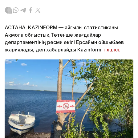
АСТАНА. KAZINFORM — Қайғылы статистиканы
Ақмола облыстық Төтенше жағдайлар
департаментінің ресми өкілі Ерсайын Қойшыбаев
жариялады, деп хабарлайды Kazinform
тілшісі.