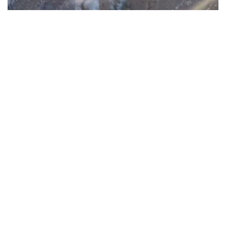
Фото: ҚР ТЖМ баспасөз қызметі
Оқиға орнына ТЖМ күштері мен құралдары жедел
жетті. Өрт оқшауланды, жалынның жақын маңдағы
аумақтарға таралу қаупі жоқ.
-Өртті сөндіру жұмыстары қиын рельефке
байланысты күрделеніп отыр. Түтіндеп
жатқан ошақтар өрт сөндіру
техникасының жетуі қиын тік беткейде
орналасқан. Сонымен қатар, қатты желдің
екпіні түтіндеу ошақтарының таралуына
әсер етіп, өртті толық сөндіру