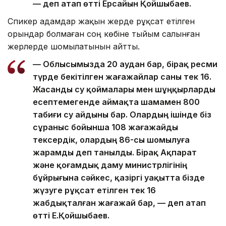
— деп атап өтті Ерсайын Қойшыбаев.
Спикер адамдар жақын жерде рұқсат етілген
орындар болмаған соң көбіне тыйым салынған
жерлерде шомылатынын айтты.
— Облысымызда 20 аудан бар, бірақ ресми
түрде бекітілген жағажайлар саны тек 16.
Жасанды су қоймалары мен шұңқырларды
есептемегенде аймақта шамамен 800
табиғи су айдыны бар. Олардың ішінде біз
сұраныс бойынша 108 жағажайды
тексердік, олардың 86-сы шомылуға
жарамды деп танылды. Бірақ Ақпарат
және қоғамдық даму министрлігінің
бұйрығына сәйкес, қазіргі уақытта бізде
жүзуге рұқсат етілген тек 16
жабдықталған жағажай бар, — деп атап
өтті Е.Қойшыбаев.