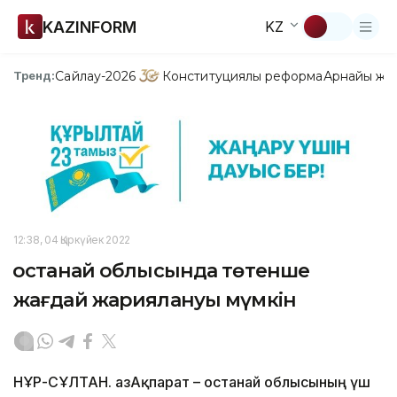
KAZINFORM
KZ
Сайлау-2026
Конституциялық реформа
Арнайы жо
Тренд:
12:38, 04 Қыркүйек 2022
Қостанай облысында төтенше
жағдай жариялануы мүмкін
НҰР-СҰЛТАН. ҚазАқпарат – Қостанай облысының үш