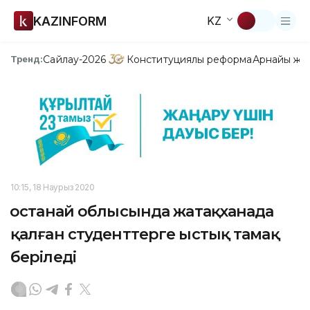
KAZINFORM
KZ
Сайлау-2026
Конституциялық реформа
Арнайы жо
Тренд:
10:15, 18 Наурыз 2020
Қостанай облысында жатақханада
қалған студенттерге ыстық тамақ
беріледі