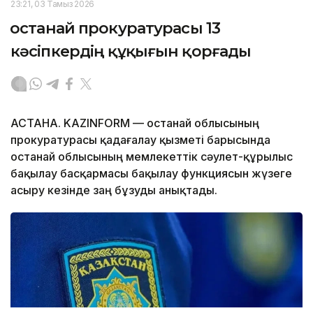
23:21, 03 Тамыз 2026
Қостанай прокуратурасы 13
кәсіпкердің құқығын қорғады
АСТАНА. KAZINFORM — Қостанай облысының
прокуратурасы қадағалау қызметі барысында
Қостанай облысының мемлекеттік сәулет-құрылыс
бақылау басқармасы бақылау функциясын жүзеге
асыру кезінде заң бұзуды анықтады.