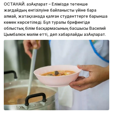
ҚОСТАНАЙ. ҚазАқпарат – Елімізде төтенше
жағдайдың енгізілуіне байланысты үйіне бара
алмай, жатақханада қалған студенттерге барынша
көмек көрсетіледі. Бұл туралы брифингіде
облыстық білім басқармасының басшысы Василий
Цымбалюк мәлім етті, деп хабарлайды ҚазАқпарат.