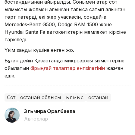
бостандығынан айырылды. Сонымен қатар сот
қылмыстық жолмен алынған табысқа сатып алынған
төрт пәтерді, екі жер учаскесін, сондай-ақ
Mercedes-Benz G500, Dodge RAM 1500 және
Hyundai Santa Fe автокөліктерін мемлекет кірісіне
тәркіледі.
Үкім заңды күшіне енген жоқ.
Бұған дейін Қазақстанда микроқаржы қызметтеріне
қойылатын
бірыңғай талаптар енгізілетінін
жазған
едік.
Сот
Қостанай облысы
Қылмыс
Қостанай
Эльмира Оралбаева
Авторлар