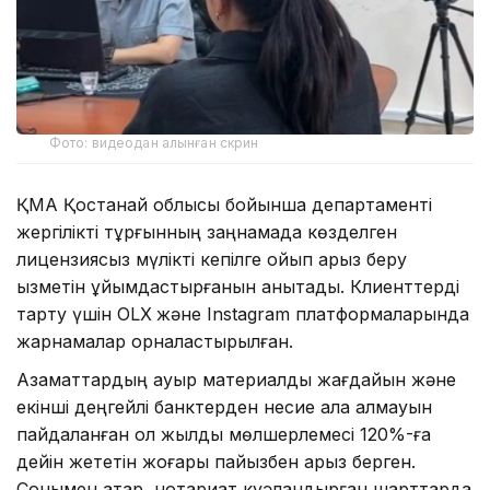
Фото: видеодан алынған скрин
ҚМА Қостанай облысы бойынша департаменті
жергілікті тұрғынның заңнамада көзделген
лицензиясыз мүлікті кепілге қойып қарыз беру
қызметін ұйымдастырғанын анықтады. Клиенттерді
тарту үшін OLX
және Instagram платформаларында
жарнамалар орналастырылған.
Азаматтардың ауыр материалдық жағдайын және
екінші деңгейлі банктерден несие ала алмауын
пайдаланған ол жылдық мөлшерлемесі 120%-ға
дейін жететін жоғары пайызбен қарыз берген.
Сонымен қатар, нотариат куәландырған шарттарда