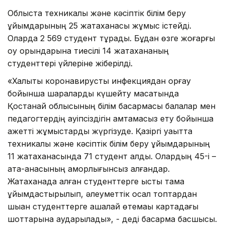
Облыста техникалық және кәсіптік білім беру
ұйымдарының 25 жатақханасы жұмыс істейді.
Оларда 2 569 студент тұрады. Бұдан өзге жоғарғы
оқу орындарына тиесілі 14 жатақхананың
студенттері үйлеріне жіберілді.
«Халықты коронавирустық инфекциядан қорғау
бойынша шараларды күшейту мақсатында
Қостанай облысының білім басқармасы балалар мен
педагогтердің қауіпсіздігін қамтамасыз ету бойынша
қажетті жұмыстарды жүргізуде. Қазіргі уақытта
техникалық және кәсіптік білім беру ұйымдарының
11 жатақханасында 71 студент қалды. Олардың 45-і –
ата-анасының қамқорлығынсыз қалғандар.
Жатақханада қалған студенттерге ыстық тамақ
ұйымдастырылып, әлеуметтік осал топтардан
шыққан студенттерге ақшалай өтемақы картадағы
шоттарына аударылады», - деді басқарма басшысы.