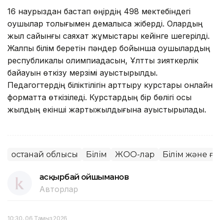
16 наурыздан бастап өңірдің 498 мектебіндегі
оқушылар толығымен демалысқа жіберді. Олардың
жыл сайынғы саяхат жұмыстары кейінге шегерілді.
Жалпы білім беретін пәндер бойынша оқушылардың
республикалық олимпиадасын, Ұлттық зияткерлік
байқауын өткізу мерзімі ауыстырылды.
Педагогтердің біліктілігін арттыру курстары онлайн
форматта өткізіледі. Курстардың бір бөлігі осы
жылдың екінші жартыжылдығына ауыстырылады.
Қостанай облысы
Білім
ЖОО-лар
Білім және ғ
Қасқырбай Қойшыманов
Авторлар
10:30, 06 Тамыз 2026