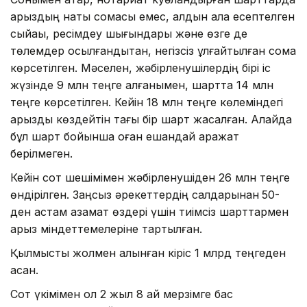
қарыздың нақты сомасы емес, алдын ала есептелген
сыйақы, ресімдеу шығындары және өзге де
төлемдер қосылғандықтан, негізсіз ұлғайтылған сома
көрсетілген. Мәселен, жәбірленушілердің бірі іс
жүзінде 9 млн теңге алғанымен, шартта 14 млн
теңге көрсетілген. Кейін 18 млн теңге көлеміндегі
қарызды көздейтін тағы бір шарт жасалған. Алайда
бұл шарт бойынша оған ешқандай қаражат
берілмеген.
Кейін сот шешімімен жәбірленушіден 26 млн теңге
өндірілген. Заңсыз әрекеттердің салдарынан
50-
ден астам азамат өздері үшін тиімсіз шарттармен
қарыз міндеттемелеріне тартылған.
Қылмыстық жолмен алынған кіріс 1 млрд теңгеден
асқан.
Сот үкімімен ол 2 жыл 8 ай мерзімге бас