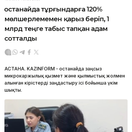
Қостанайда тұрғындарға 120%
мөлшерлемемен қарыз беріп, 1
млрд теңге табыс тапқан адам
сотталды
АСТАНА. KAZINFORM - Қостанайда заңсыз
микрокаржылық қызмет және қылмыстық жолмен
алынған кірістерді заңдастыру ісі бойынша үкім
шықты.