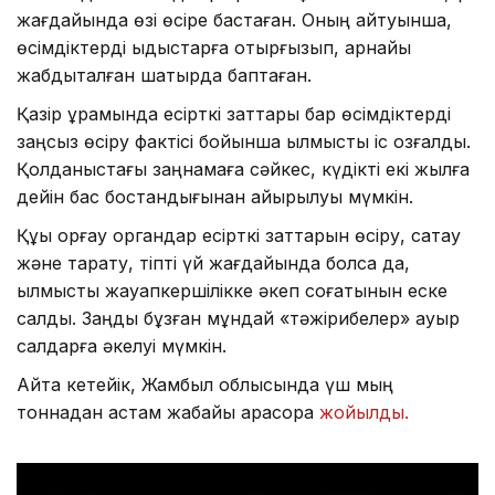
жағдайында өзі өсіре бастаған. Оның айтуынша,
өсімдіктерді ыдыстарға отырғызып, арнайы
жабдықталған шатырда баптаған.
Қазір құрамында есірткі заттары бар өсімдіктерді
заңсыз өсіру фактісі бойынша қылмыстық іс қозғалды.
Қолданыстағы заңнамаға сәйкес, күдікті екі жылға
дейін бас бостандығынан айырылуы мүмкін.
Құқық қорғау органдар есірткі заттарын өсіру, сақтау
және тарату, тіпті үй жағдайында болса да,
қылмыстық жауапкершілікке әкеп соғатынын еске
салды. Заңды бұзған мұндай «тәжірибелер» ауыр
салдарға әкелуі мүмкін.
Айта кетейік, Жамбыл облысында үш мың
тоннадан астам жабайы қарасора
жойылды.