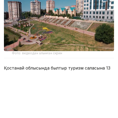
Фото: видеодан алынған скрин
Қостанай облысында былтыр туризм саласына 13
миллиард теңгеден аса инвестиция тартылған.
Мұнда табиғат аясындағы демалыс орындары
көбейіп, жаңа жобалар жүзеге асып жатыр. Бәлкем
содан болар өткен жылы мұнда 250 мыңнан аса
саяхатшы келген.