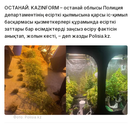
ҚОСТАНАЙ. KAZINFORM – Қостанай облысы Полиция
департаментінің есірткі қылмысына қарсы іс-қимыл
басқармасы қызметкерлері құрамында есірткі
заттары бар өсімдіктерді заңсыз өсіру фактісін
анықтап, жолын кесті, – деп жазды Polisia.kz.
Фото: Polisia.kz