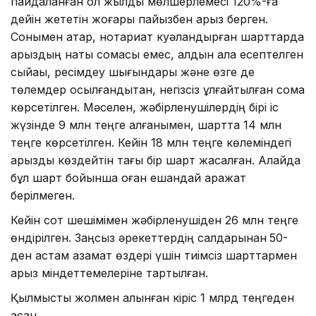
пайдаланған ол жылдық мөлшерлемесі 120%-ға
дейін жететін жоғары пайызбен қарыз берген.
Сонымен қатар, нотариат куәландырған шарттарда
қарыздың нақты сомасы емес, алдын ала есептелген
сыйақы, ресімдеу шығындары және өзге де
төлемдер қосылғандықтан, негізсіз ұлғайтылған сома
көрсетілген. Мәселен, жәбірленушілердің бірі іс
жүзінде 9 млн теңге алғанымен, шартта 14 млн
теңге көрсетілген. Кейін 18 млн теңге көлеміндегі
қарызды көздейтін тағы бір шарт жасалған. Алайда
бұл шарт бойынша оған ешқандай қаражат
берілмеген.
Кейін сот шешімімен жәбірленушіден 26 млн теңге
өндірілген. Заңсыз әрекеттердің салдарынан
50-
ден астам азамат өздері үшін тиімсіз шарттармен
қарыз міндеттемелеріне тартылған.
Қылмыстық жолмен алынған кіріс 1 млрд теңгеден
асқан.