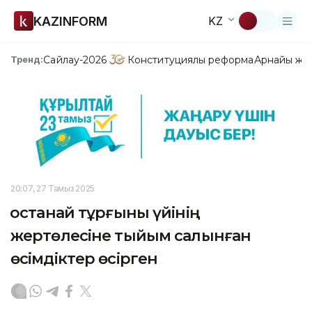
KAZINFORM
KZ
Сайлау-2026
Конституциялық реформа
Арнайы жо
Тренд:
20:07, 27 Тамыз 2025
Қостанай тұрғыны үйінің
жертөлесіне тыйым салынған
өсімдіктер өсірген