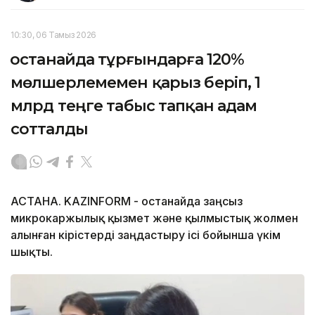
10:30, 06 Тамыз 2026
Қостанайда тұрғындарға 120%
мөлшерлемемен қарыз беріп, 1
млрд теңге табыс тапқан адам
сотталды
АСТАНА. KAZINFORM - Қостанайда заңсыз
микрокаржылық қызмет және қылмыстық жолмен
алынған кірістерді заңдастыру ісі бойынша үкім
шықты.