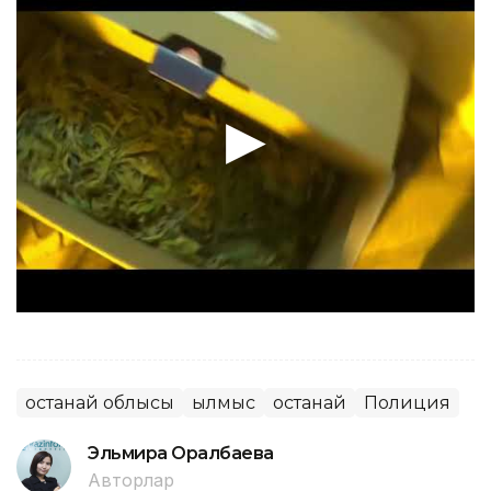
Қостанай облысы
Қылмыс
Қостанай
Полиция
Эльмира Оралбаева
Авторлар