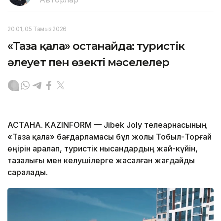
20:01, 05 Тамыз 2026
«Таза қала» Қостанайда: туристік
әлеует пен өзекті мәселелер
АСТАНА. KAZINFORM — Jibek Joly телеарнасының
«Таза қала» бағдарламасы бұл жолы Тобыл-Торғай
өңірін аралап, туристік нысандардың жай-күйін,
тазалығы мен келушілерге жасалған жағдайды
саралады.