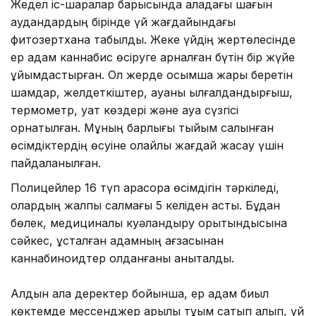
Жедел іс-шаралар барысында қаладағы шағын
аудандардың бірінде үй жағдайындағы
фитозертхана табылды. Жеке үйдің жертөлесінде
ер адам каннабис өсіруге арналған бүтін бір жүйе
ұйымдастырған. Ол жерде қосымша жарық беретін
шамдар, желдеткіштер, ауаны ылғалдандырғыш,
термометр, қуат көздері және ауа сүзгісі
орнатылған. Мұның барлығы тыйым салынған
өсімдіктердің өсуіне қолайлы жағдай жасау үшін
пайдаланылған.
Полицейлер 16 түп қарасора өсімдігін тәркіледі,
олардың жалпы салмағы 5 келіден асты. Бұдан
бөлек, медициналық куәландыру қорытындысына
сәйкес, ұсталған адамның ағзасынан
каннабиноидтер қолданғаны анықталды.
Алдын ала деректер бойынша, ер адам биыл
көктемде мессенджер арқылы тұқым сатып алып, үй