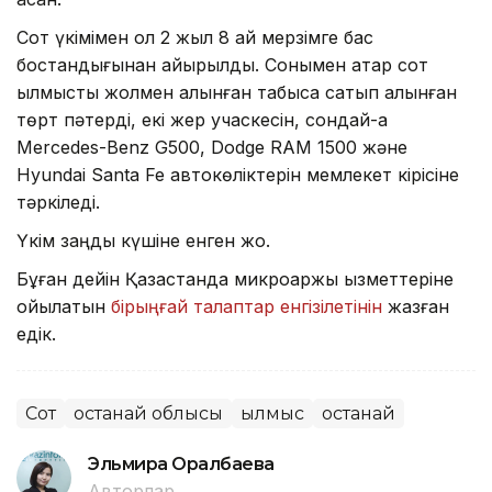
Сот үкімімен ол 2 жыл 8 ай мерзімге бас
бостандығынан айырылды. Сонымен қатар сот
қылмыстық жолмен алынған табысқа сатып алынған
төрт пәтерді, екі жер учаскесін, сондай-ақ
Mercedes-Benz G500, Dodge RAM 1500 және
Hyundai Santa Fe автокөліктерін мемлекет кірісіне
тәркіледі.
Үкім заңды күшіне енген жоқ.
Бұған дейін Қазақстанда микроқаржы қызметтеріне
қойылатын
бірыңғай талаптар енгізілетінін
жазған
едік.
Сот
Қостанай облысы
Қылмыс
Қостанай
Эльмира Оралбаева
Авторлар