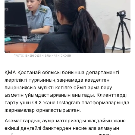
Фото: видеодан алынған скрин
ҚМА Қостанай облысы бойынша департаменті
жергілікті тұрғынның заңнамада көзделген
лицензиясыз мүлікті кепілге қойып қарыз беру
қызметін ұйымдастырғанын анықтады. Клиенттерді
тарту үшін OLX
және Instagram платформаларында
жарнамалар орналастырылған.
Азаматтардың ауыр материалдық жағдайын және
екінші деңгейлі банктерден несие ала алмауын