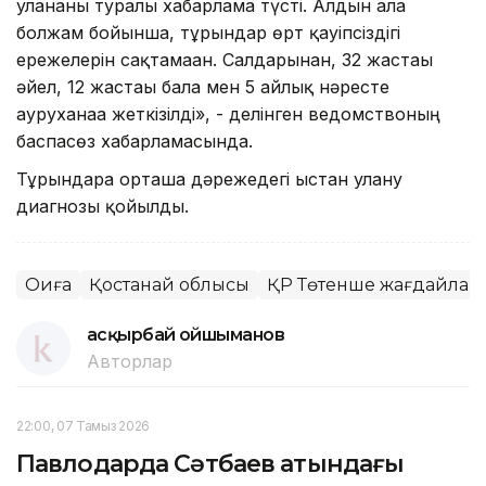
уланғаны туралы хабарлама түсті. Алдын ала
болжам бойынша, тұрғындар өрт қауіпсіздігі
ережелерін сақтамаған. Салдарынан, 32 жастағы
әйел, 12 жастағы бала мен 5 айлық нәресте
ауруханаға жеткізілді», - делінген ведомствоның
баспасөз хабарламасында.
Тұрғындарға орташа дәрежедегі ыстан улану
диагнозы қойылды.
Оқиға
Қостанай облысы
ҚР Төтенше жағдайлар 
Қасқырбай Қойшыманов
Авторлар
22:00, 07 Тамыз 2026
Павлодарда Сәтбаев атындағы