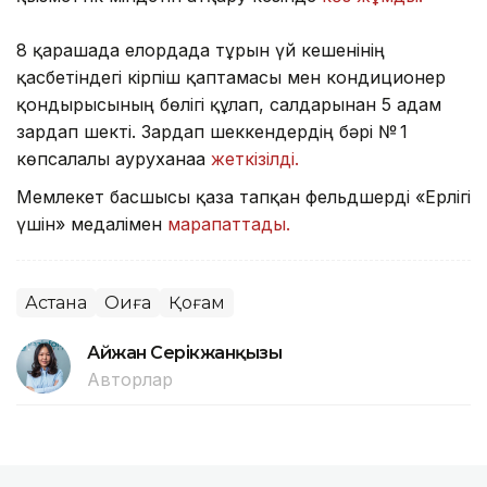
8 қарашада елордада тұрғын үй кешенінің
қасбетіндегі кірпіш қаптамасы мен кондиционер
қондырғысының бөлігі құлап, салдарынан 5 адам
зардап шекті. Зардап шеккендердің бәрі № 1
көпсалалы ауруханаға
жеткізілді.
Мемлекет басшысы қаза тапқан фельдшерді «Ерлігі
үшін» медалімен
марапаттады.
Астана
Оқиға
Қоғам
Айжан Серікжанқызы
Авторлар