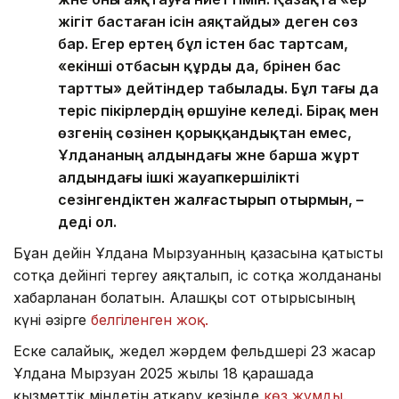
жігіт бастаған ісін аяқтайды» деген сөз
бар. Егер ертең бұл істен бас тартсам,
«екінші отбасын құрды да, бәрінен бас
тартты» дейтіндер табылады. Бұл тағы да
теріс пікірлердің өршуіне әкеледі. Бірақ мен
өзгенің сөзінен қорыққандықтан емес,
Ұлдананың алдындағы және барша жұрт
алдындағы ішкі жауапкершілікті
сезінгендіктен жалғастырып отырмын, –
деді ол.
Бұған дейін Ұлдана Мырзуанның қазасына қатысты
сотқа дейінгі тергеу аяқталып, іс сотқа жолданғаны
хабарланған болатын. Алғашқы сот отырысының
күні әзірге
белгіленген жоқ.
Еске салайық, жедел жәрдем фельдшері 23 жасар
Ұлдана Мырзуан 2025 жылғы 18 қарашада
қызметтік міндетін атқару кезінде
көз жұмды.