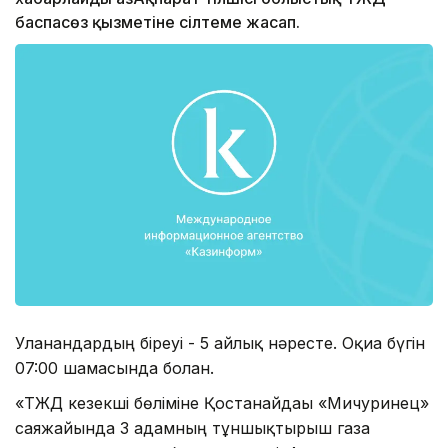
баспасөз қызметіне сілтеме жасап.
Уланғандардың біреуі - 5 айлық нәресте. Оқиға бүгін
07:00 шамасында болған.
«ТЖД кезекші бөліміне Қостанайдағы «Мичуринец»
саяжайында 3 адамның тұншықтырғыш газға