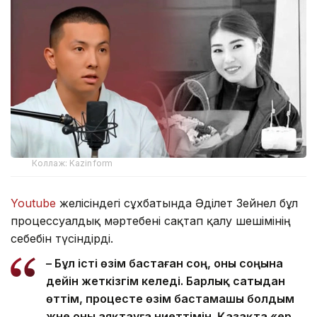
Коллаж: Kazinform
Youtube
желісіндегі сұхбатында Әділет Зейнел бұл
процессуалдық мәртебені сақтап қалу шешімінің
себебін түсіндірді.
– Бұл істі өзім бастаған соң, оны соңына
дейін жеткізгім келеді. Барлық сатыдан
өттім, процесте өзім бастамашы болдым
және оны аяқтауға ниеттімін. Қазақта «ер