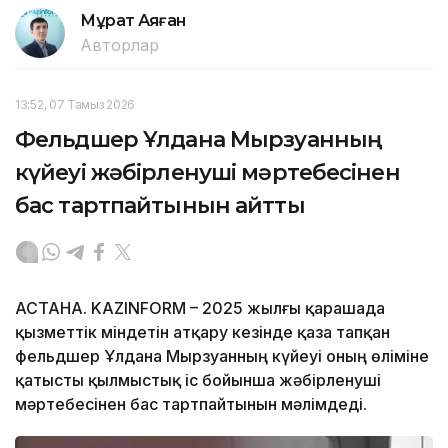
Мұрат Аяған
Авторлар
13:52, 07 Тамыз 2026
Фельдшер Ұлдана Мырзуанның
күйеуі жәбірленуші мәртебесінен
бас тартпайтынын айтты
АСТАНА. KAZINFORM – 2025 жылғы қарашада
қызметтік міндетін атқару кезінде қаза тапқан
фельдшер Ұлдана Мырзуанның күйеуі оның өліміне
қатысты қылмыстық іс бойынша жәбірленуші
мәртебесінен бас тартпайтынын мәлімдеді.