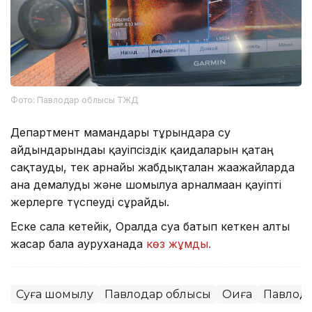
Фото: Павлодар облысы ТЖД
Департмент мамандары тұрғындарға су
айдындарындағы қауіпсіздік қағидаларын қатаң
сақтауды, тек арнайы жабдықталған жағажайларда
ғана демалуды және шомылуға арналмаған қауіпті
жерлерге түспеуді сұрайды.
Еске сала кетейік, Оралда суға батып кеткен алты
жасар бала ауруханада
көз жұмды.
Суға шомылу
Павлодар облысы
Оқиға
Павлод