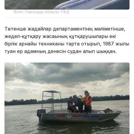
Фото: Павлодар облысы ТЖД
Төтенше жағдайлар департаментінің мәліметінше,
жедел-құтқару жасағының құтқарушылары екі
бірлік арнайы техниканы тарта отырып, 1987 жылы
туған ер адамның денесін судан алып шыққан.