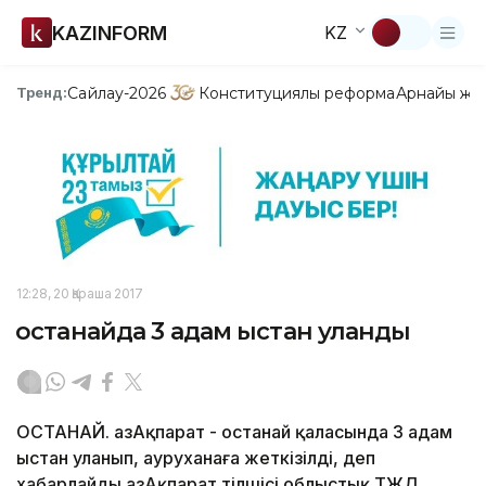
KAZINFORM
KZ
Сайлау-2026
Конституциялық реформа
Арнайы жо
Тренд:
12:28, 20 Қараша 2017
Қостанайда 3 адам ыстан уланды
ҚОСТАНАЙ. ҚазАқпарат - Қостанай қаласында 3 адам
ыстан уланып, ауруханаға жеткізілді, деп
хабарлайды ҚазАқпарат тілшісі облыстық ТЖД