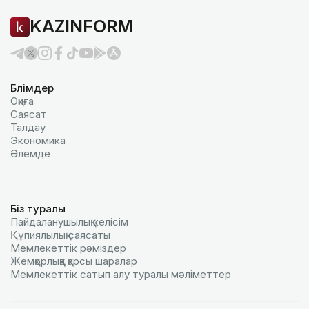
KAZINFORM
Бөлімдер
Оқиға
Саясат
Талдау
Экономика
Әлемде
Біз туралы
Пайдаланушылық келiciм
Құпиялылық саясаты
Мемлекеттік рәміздер
Жемқорлыққа қарсы шаралар
Мемлекеттік сатып алу туралы мәлiметтер