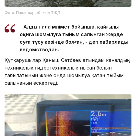
Фото: Павлодар облысы ТЖД
– Алдын ала мәлімет бойынша, қайғылы
оқиға шомылуға тыйым салынған жерде
суға түсу кезінде болған, - деп хабарлады
ведомстводан.
Құтқарушылар Қаныш Сәтбаев атындағы каналдың
техникалық гидротехникалық нысан болып
табылатынын және онда шомылуға қатаң тыйым
салынғанын ескертеді.