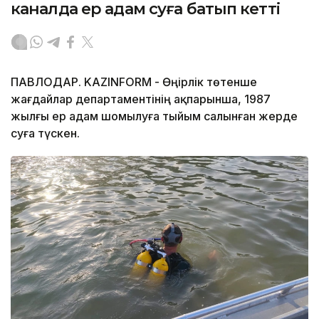
каналда ер адам суға батып кетті
ПАВЛОДАР. KAZINFORM - Өңірлік төтенше
жағдайлар департаментінің ақпарынша, 1987
жылғы ер адам шомылуға тыйым салынған жерде
суға түскен.