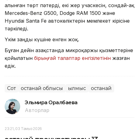
алынған төрт пәтерді, екі жер учаскесін, сондай-ақ
Mercedes-Benz G500, Dodge RAM 1500 және
Hyundai Santa Fe автокөліктерін мемлекет кірісіне
тәркіледі.
Үкім заңды күшіне енген жоқ.
Бұған дейін Қазақстанда микроқаржы қызметтеріне
қойылатын
бірыңғай талаптар енгізілетінін
жазған
едік.
Сот
Қостанай облысы
Қылмыс
Қостанай
Эльмира Оралбаева
Авторлар
23:21, 03 Тамыз 2026