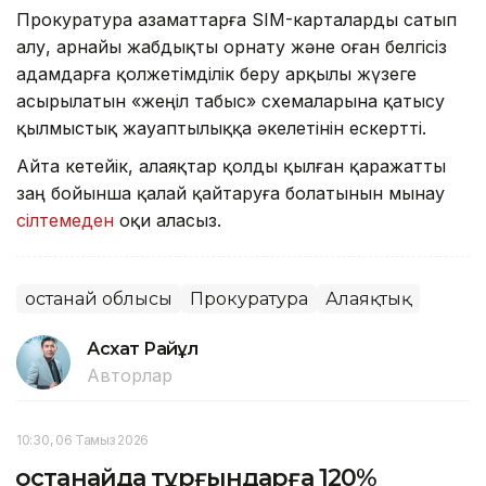
Прокуратура азаматтарға SIM-карталарды сатып
алу, арнайы жабдықты орнату және оған белгісіз
адамдарға қолжетімділік беру арқылы жүзеге
асырылатын «жеңіл табыс» схемаларына қатысу
қылмыстық жауаптылыққа әкелетінін ескертті.
Айта кетейік, алаяқтар қолды қылған қаражатты
заң бойынша қалай қайтаруға болатынын мынау
сілтемеден
оқи аласыз.
Қостанай облысы
Прокуратура
Алаяқтық
Асхат Райқұл
Авторлар
10:30, 06 Тамыз 2026
Қостанайда тұрғындарға 120%