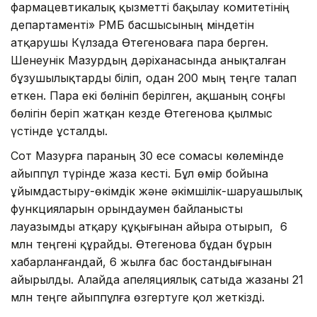
фармацевтикалық қызметті бақылау комитетінің
департаменті» РМБ басшысының міндетін
атқарушы Күлзада Өтегеноваға пара берген.
Шенеунік Мазурдың дәріханасында анықталған
бұзушылықтарды біліп, одан 200 мың теңге талап
еткен. Пара екі бөлініп берілген, ақшаның соңғы
бөлігін беріп жатқан кезде Өтегенова қылмыс
үстінде ұсталды.
Сот Мазурға параның 30 есе сомасы көлемінде
айыппұл түрінде жаза кесті. Бұл өмір бойына
ұйымдастыру-өкімдік және әкімшілік-шаруашылық
функцияларын орындаумен байланысты
лауазымды атқару құқығынан айыра отырып, 6
млн теңгені құрайды. Өтегенова бұдан бұрын
хабарланғандай, 6 жылға бас бостандығынан
айырылды. Алайда апеляциялық сатыда жазаны 21
млн теңге айыппұлға өзгертуге қол жеткізді.