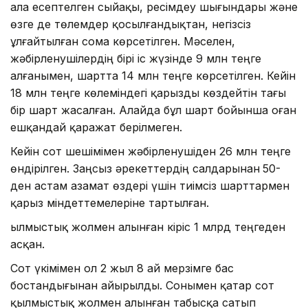
ала есептелген сыйақы, ресімдеу шығындары және
өзге де төлемдер қосылғандықтан, негізсіз
ұлғайтылған сома көрсетілген. Мәселен,
жәбірленушілердің бірі іс жүзінде 9 млн теңге
алғанымен, шартта 14 млн теңге көрсетілген. Кейін
18 млн теңге көлеміндегі қарызды көздейтін тағы
бір шарт жасалған. Алайда бұл шарт бойынша оған
ешқандай қаражат берілмеген.
Кейін сот шешімімен жәбірленушіден 26 млн теңге
өндірілген. Заңсыз әрекеттердің салдарынан
50-
ден астам азамат өздері үшін тиімсіз шарттармен
қарыз міндеттемелеріне тартылған.
Қылмыстық жолмен алынған кіріс 1 млрд теңгеден
асқан.
Сот үкімімен ол 2 жыл 8 ай мерзімге бас
бостандығынан айырылды. Сонымен қатар сот
қылмыстық жолмен алынған табысқа сатып