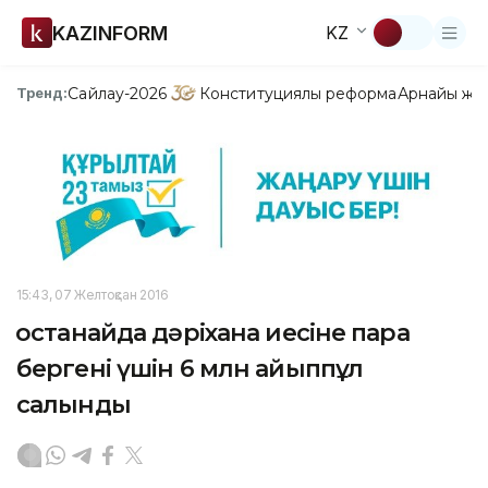
KAZINFORM
KZ
Сайлау-2026
Конституциялық реформа
Арнайы жо
Тренд:
15:43, 07 Желтоқсан 2016
Қостанайда дәріхана иесіне пара
бергені үшін 6 млн айыппұл
салынды