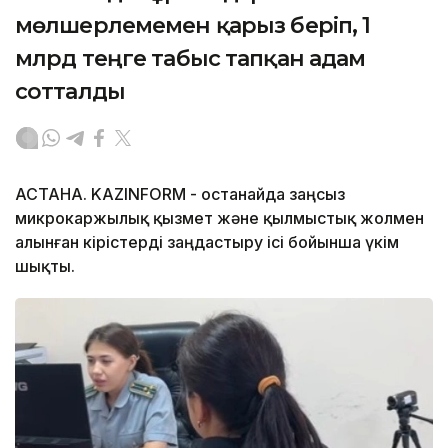
мөлшерлемемен қарыз беріп, 1
млрд теңге табыс тапқан адам
сотталды
АСТАНА. KAZINFORM - Қостанайда заңсыз
микрокаржылық қызмет және қылмыстық жолмен
алынған кірістерді заңдастыру ісі бойынша үкім
шықты.