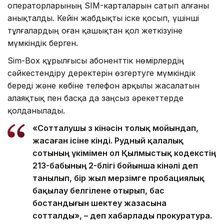
операторларының SIM-карталарын сатып алғаны
анықталды. Кейін жабдықты іске қосып, үшінші
тұлғалардың оған қашықтан қол жеткізуіне
мүмкіндік берген.
Sim-Box құрылғысы абоненттік нөмірлердің
сәйкестендіру деректерін өзгертуге мүмкіндік
береді және көбіне телефон арқылы жасалатын
алаяқтық пен басқа да заңсыз әрекеттерде
қолданылады.
«Сотталушы өз кінәсін толық мойындап,
жасаған ісіне өкінді. Рудный қалалық
сотының үкімімен ол Қылмыстық кодекстің
213-бабының 2-бөлігі бойынша кінәлі деп
танылып, бір жыл мерзімге пробациялық
бақылау белгілене отырып, бас
бостандығын шектеу жазасына
сотталды», – деп хабарлады прокуратура.