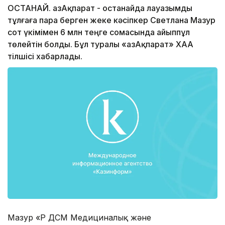
ҚОСТАНАЙ. ҚазАқпарат - Қостанайда лауазымды
тұлғаға пара берген жеке кәсіпкер Светлана Мазур
сот үкімімен 6 млн теңге сомасында айыппұл
төлейтін болды. Бұл туралы «ҚазАқпарат» ХАА
тілшісі хабарлады.
Мазур «ҚР ДСМ Медициналық және