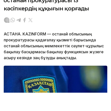
Қостанай прокуратурасы 13
кәсіпкердің құқығын қорғады
АСТАНА. KAZINFORM — Қостанай облысының
прокуратурасы қадағалау қызметі барысында
Қостанай облысының мемлекеттік сәулет-құрылыс
бақылау басқармасы бақылау функциясын жүзеге
асыру кезінде заң бұзуды анықтады.