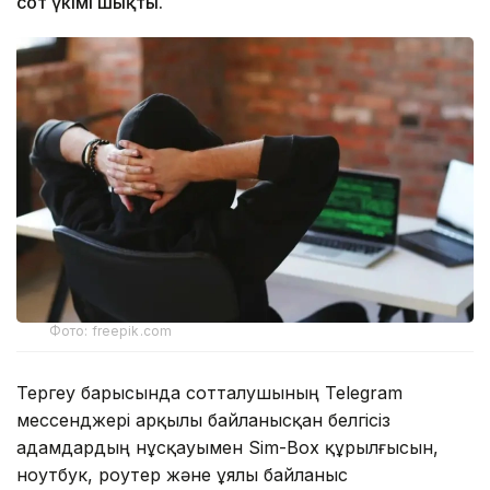
сот үкімі шықты.
Фото: freepik.com
Тергеу барысында сотталушының Telegram
мессенджері арқылы байланысқан белгісіз
адамдардың нұсқауымен Sim-Box құрылғысын,
ноутбук, роутер және ұялы байланыс