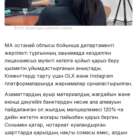
Фото: видеодан алынған скрин
ҚМА Қостанай облысы бойынша департаменті
жергілікті тұрғынның заңнамада көзделген
лицензиясыз мүлікті кепілге қойып қарыз беру
қызметін ұйымдастырғанын анықтады.
Клиенттерді тарту үшін OLX
және Instagram
платформаларында жарнамалар орналастырылған.
Азаматтардың ауыр материалдық жағдайын және
екінші деңгейлі банктерден несие ала алмауын
пайдаланған ол жылдық мөлшерлемесі 120%-ға
дейін жететін жоғары пайызбен қарыз берген.
Сонымен қатар, нотариат куәландырған
шарттарда қарыздың нақты сомасы емес, алдын