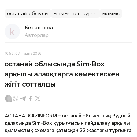
Қостанай облысы
Қылмыспен күрес
Қылмыс
без автора
Авторлар
10:59, 07 Тамыз 2026
Қостанай облысында Sim-Box
арқылы алаяқтарға көмектескен
жігіт сотталды
АСТАНА. KAZINFORM – Қостанай облысының Рудный
қаласында Sim-Box құрылғысын пайдалану арқылы
қылмыстық схемаға қатысқан 22 жастағы тұрғынға