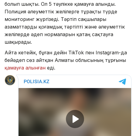
болып шықты. Ол 5 тәулікке қамауға алынды.
Полиция әлеуметтік желілерге тұрақты түрде
мониторинг жүргізеді. Тәртіп сақшылары
азаматтарды қоғамдық тәртіпті және әлеуметтік
желілерде әдеп нормаларын қатаң сақтауға
шақырады.
Айта кетейік, бұған дейін TikTok пен Instagram-да
бейәдеп сөз айтқан Алматы облысының тұрғыны
қамауға алынған
еді.