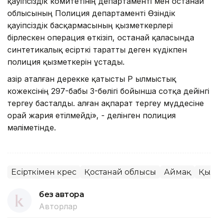
қауіпсіздік комитетінің департаменті мен Қостанай
облысының Полиция департаменті Өзіндік
қауіпсіздік басқармасының қызметкерлері
бірлескен операция өткізіп, Қостанай қаласында
синтетикалық есірткі таратты деген күдікпен
полиция қызметкерін ұстады.
Қазір аталған дерекке қатысты ҚР Қылмыстық
кожексінің 297-бабы 3-бөлігі бойынша сотқа дейінгі
тергеу басталды. Қалған ақпарат тергеу мүддесіне
орай жария етілмейді», - делінген полиция
мәліметінде.
Есірткімен күрес
Қостанай облысы
Аймақ
Қылм
без автора
Авторлар