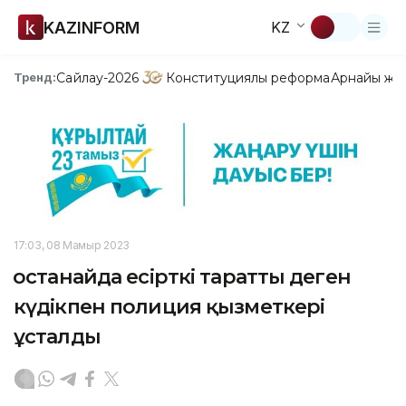
KAZINFORM
KZ
Сайлау-2026
Конституциялық реформа
Арнайы жо
Тренд:
17:03, 08 Мамыр 2023
Қостанайда есірткі таратты деген
күдікпен полиция қызметкері
ұсталды