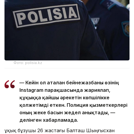
Фото: polisia.kz
— Кейін ол аталған бейнежазбаны өзінің
Instagram парақшасында жариялап,
құқыққа қайшы әрекетін көпшілікке
қолжетімді еткен. Полиция қызметкерлері
оның жеке басын жедел анықтады, —
делінген хабарламада.
Құқық бұзушы 26 жастағы Балташ Шыңғысхан