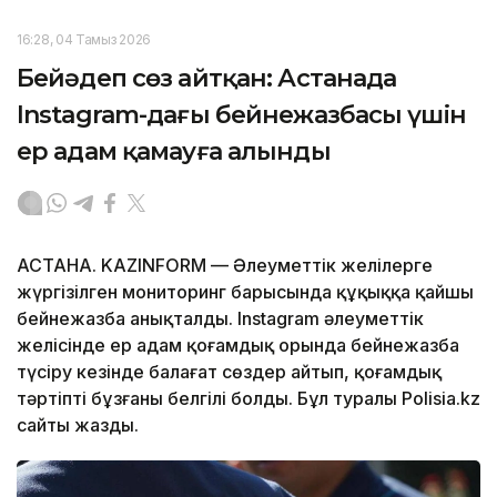
16:28, 04 Тамыз 2026
Бейәдеп сөз айтқан: Астанада
Instagram-дағы бейнежазбасы үшін
ер адам қамауға алынды
АСТАНА. KAZINFORM — Әлеуметтік желілерге
жүргізілген мониторинг барысында құқыққа қайшы
бейнежазба анықталды. Instagram әлеуметтік
желісінде ер адам қоғамдық орында бейнежазба
түсіру кезінде балағат сөздер айтып, қоғамдық
тәртіпті бұзғаны белгілі болды. Бұл туралы Polisia.kz
сайты жазды.