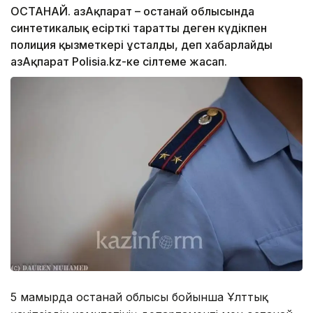
ҚОСТАНАЙ. ҚазАқпарат – Қостанай облысында
синтетикалық есірткі таратты деген күдікпен
полиция қызметкері ұсталды, деп хабарлайды
ҚазАқпарат Рolisia.kz-ке сілтеме жасап.
5 мамырда Қостанай облысы бойынша Ұлттық