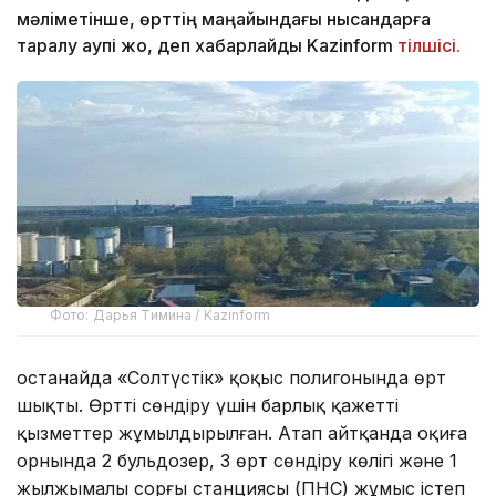
мәліметінше, өрттің маңайындағы нысандарға
таралу қаупі жоқ, деп хабарлайды Kazinform
тілшісі.
Фото: Дарья Тимина / Kazinform
Қостанайда «Солтүстік» қоқыс полигонында өрт
шықты. Өртті сөндіру үшін барлық қажетті
қызметтер жұмылдырылған. Атап айтқанда оқиға
орнында 2 бульдозер, 3 өрт сөндіру көлігі және 1
жылжымалы сорғы станциясы (ПНС) жұмыс істеп