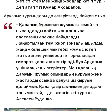
жетістіктер мен жаңа жобалар күтіп тұр, -
деп атап өтті Құмар Ақсақалов.
Арқалық тұрғындары да өзгерістерді байқап отыр.
– Қаланың бұрыннан жұмыс істемейтін
нысандарды қайта жандандыра
бастағаны ерекше байқалады.
Жаңартылған теміржол вокзалы ашылды,
жаңа «Келешек мектебі» жұмыс істеп
жатыр және университет орналасқан
ғимарат қалпына келтірілді. Бұл Арқалық
үшін маңызды өзгерістер. Мен қаланың
дамуын, жұмыс орындарын құруын және
жастарды осында қалуға шақыруын
қалаймын. Қала қазір шынымен де адам
танымастай, - деlі жергілікті тұрғын
Алексей Руденко.