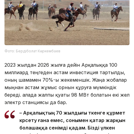
Фото: Бердіболат Көркембаев
2023 жылдан 2026 жылға дейін Арқалыққа 100
миллиард теңгеден астам инвестиция тартылды,
оның шамамен 70%-ы жекеменшік. Жаңа жобалар
мыңнан астам жұмыс орнын құруға мүмкіндік
береді. Қалада жалпы қуаты 98 МВт болатын екі жел
электр станциясы да бар.
– Арқалықтың 70 жылдығы өткенге құрмет
көрсету ғана емес, сонымен қатар жарқын
болашаққа сенімді қадам. Бізді үлкен