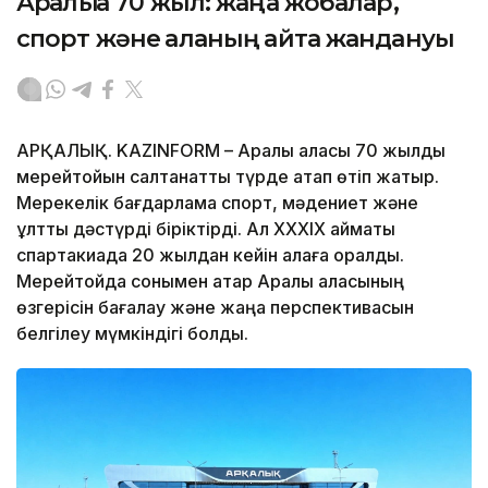
Арқалыққа 70 жыл: жаңа жобалар,
спорт және қаланың қайта жандануы
АРҚАЛЫҚ. KAZINFORM – Арқалық қаласы 70 жылдық
мерейтойын салтанатты түрде атап өтіп жатыр.
Мерекелік бағдарлама спорт, мәдениет және
ұлттық дәстүрді біріктірді. Ал XXXIX аймақтық
спартакиада 20 жылдан кейін қалаға оралды.
Мерейтойда сонымен қатар Арқалық қаласының
өзгерісін бағалау және жаңа перспективасын
белгілеу мүмкіндігі болды.