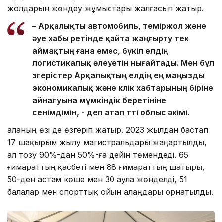
жолдарын жөндеу жұмыстары жалғасып жатыр.
– Арқалықты автомобиль, теміржол және
әуе хабы ретінде қайта жаңғырту тек
аймақтың ғана емес, бүкіл елдің
логистикалық әлеуетін нығайтады. Мен бұл
өзгерістер Арқалықтың елдің ең маңызды
экономикалық және көлік хабтарының біріне
айналуына мүмкіндік беретініне
сенімдімін, - деп атап өтті облыс әкімі.
Қаланың өзі де өзгеріп жатыр. 2023 жылдан бастап
17 шақырым жылу магистральдары жаңартылды,
ал тозу 90%-дан 50%-ға дейін төмендеді. 65
ғимараттың қасбеті мен 88 ғимараттың шатыры,
50-ден астам көше мен 30 аула жөнделді, 51
балалар мен спорттық ойын алаңдары орнатылды.