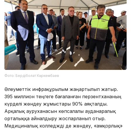
Фото: Бердіболат Көркембаев
Әлеуметтік инфрақұрылым жаңартылып жатыр.
395 миллион теңгеге бағаланған перзентхананың
күрделі жөндеу жұмыстары 90% аяқталды.
Арқалық ауруханасын көпсалалы ауданаралық
орталыққа айналдыру жоспарланып отыр.
Медициналық колледжді де жөндеу, «Қамқорлық»