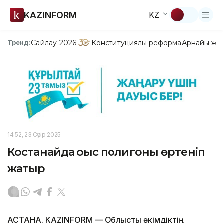
KAZINFORM
KZ
Сайлау-2026
Конституциялық реформа
Арнайы жо
Тренд:
14:52, 23 Сәуір 2025
Костанайда қоқыс полигоны өртеніп
жатыр
АСТАНА. KAZINFORM — Облыстық әкімдіктің