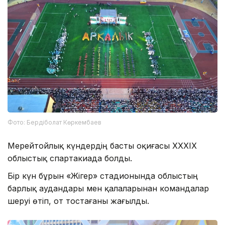
Фото: Бердіболат Көркембаев
Мерейтойлық күндердің басты оқиғасы XXXIX
облыстық спартакиада болды.
Бір күн бұрын «Жігер» стадионында облыстың
барлық аудандары мен қалаларынан командалар
шеруі өтіп, от тостағаны жағылды.