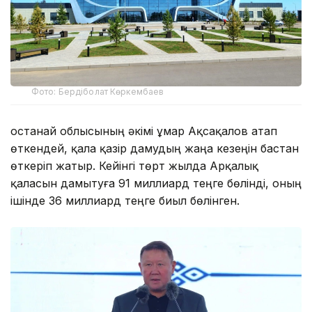
Фото: Бердіболат Көркембаев
Қостанай облысының әкімі Құмар Ақсақалов атап
өткендей, қала қазір дамудың жаңа кезеңін бастан
өткеріп жатыр. Кейінгі төрт жылда Арқалық
қаласын дамытуға 91 миллиард теңге бөлінді, оның
ішінде 36 миллиард теңге биыл бөлінген.