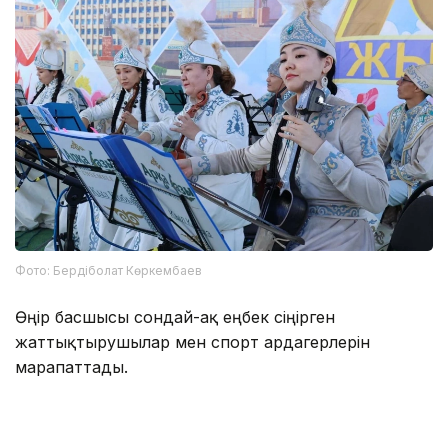
Фото: Бердіболат Көркембаев
Өңір басшысы сондай-ақ еңбек сіңірген
жаттықтырушылар мен спорт ардагерлерін
марапаттады.
Мәдени бағдарлама да болды. 7 тамызда Өзбекәлі
Жәнібековті еске алу кеші, «Шертер»