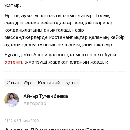
жатыр.
Өрттің аумағы әлі нақтыланып жатыр. Толық
сөндірілгеннен кейін одан әрі қандай шаралар
қолданылатыны анықталады. Қазір
мессенджерлерде костанайлықтар қаланың кейбір
ауданындағы түтін иісіне шағымданып жатыр.
Бұған дейін Ақсай қаласында мектеп автобусы
өртеніп,
жүргізуші жарақат алғанын жаздық.
Оқиға
Өрт
Қостанай
Қоқыс
Айнұр Тумакбаева
Авторлар
21:27, 08 Тамыз 2026