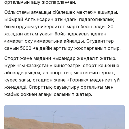
орталығын ашу жоспарланған.
Облыстағы алғашқы «Келешек мектебі» ашылды.
Ыбырай Алтынсарин атындағы педагогикалық
білім ордасы университет мәртебесін алды. 30
жылдан астам уақыт бойы қараусыз қалған
ғимарат оқу ғимаратына айналды. Студенттер
санын 5000-ға дейін арттыру жоспарланып отыр.
Спорт және мәдени нысандар жөнделіп жатыр.
Бұрынғы «Қазақстан» кинотеатры спорт кешеніне
айналдырылды, ал спорттық мектеп-интернат,
күрес залы, стадион және «Горняк» мәдениет үйі
жөнделді. Спорттық-сауықтыру орталығы мен
жабық хоккей алаңы салынып жатыр.