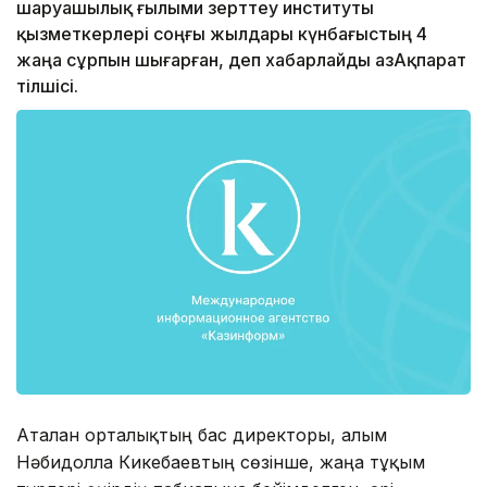
шаруашылық ғылыми зерттеу институты
қызметкерлері соңғы жылдары күнбағыстың 4
жаңа сұрпын шығарған, деп хабарлайды ҚазАқпарат
тілшісі.
Аталған орталықтың бас директоры, ғалым
Нәбидолла Кикебаевтың сөзінше, жаңа тұқым