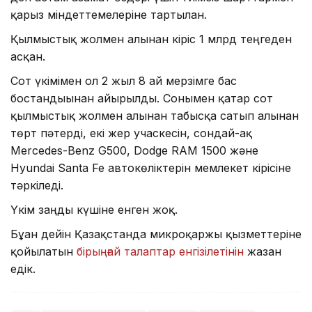
қарыз міндеттемелеріне тартылған.
Қылмыстық жолмен алынған кіріс 1 млрд теңгеден
асқан.
Сот үкімімен ол 2 жыл 8 ай мерзімге бас
бостандығынан айырылды. Сонымен қатар сот
қылмыстық жолмен алынған табысқа сатып алынған
төрт пәтерді, екі жер учаскесін, сондай-ақ
Mercedes-Benz G500, Dodge RAM 1500 және
Hyundai Santa Fe автокөліктерін мемлекет кірісіне
тәркіледі.
Үкім заңды күшіне енген жоқ.
Бұған дейін Қазақстанда микроқаржы қызметтеріне
қойылатын
бірыңғай талаптар енгізілетінін
жазған
едік.