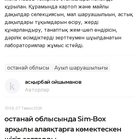
құрылған. Құрамында картоп және майлы
дақылдар селекциясын, мал шаруашылығын, астық
дақылдары тұқымдарын өсіру, жерді
құнарландыру, танаптық жем-шөп өндірісін,
дәрілік өсімдіктерді зерттеумен шұғылданатын
лабораториялар жұмыс істейді.
Қостанай облысы
Ауыл шаруашылығы
Қасқырбай Қойшыманов
Авторлар
10:59, 07 Тамыз 2026
Қостанай облысында Sim-Box
арқылы алаяқтарға көмектескен