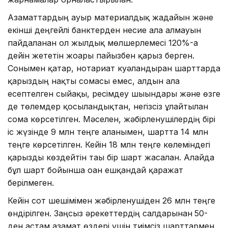
Азаматтардың ауыр материалдық жағдайын және
екінші деңгейлі банктерден несие ала алмауын
пайдаланған ол жылдық мөлшерлемесі 120%-ға
дейін жететін жоғары пайызбен қарыз берген.
Сонымен қатар, нотариат куәландырған шарттарда
қарыздың нақты сомасы емес, алдын ала
есептелген сыйақы, ресімдеу шығындары және өзге
де төлемдер қосылғандықтан, негізсіз ұлғайтылған
сома көрсетілген. Мәселен, жәбірленушілердің бірі
іс жүзінде 9 млн теңге алғанымен, шартта 14 млн
теңге көрсетілген. Кейін 18 млн теңге көлеміндегі
қарызды көздейтін тағы бір шарт жасалған. Алайда
бұл шарт бойынша оған ешқандай қаражат
берілмеген.
Кейін сот шешімімен жәбірленушіден 26 млн теңге
өндірілген. Заңсыз әрекеттердің салдарынан
50-
ден астам азамат өздері үшін тиімсіз шарттармен