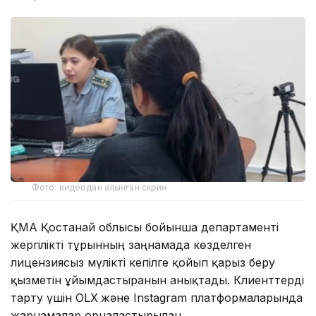
Фото: видеодан алынған скрин
ҚМА Қостанай облысы бойынша департаменті
жергілікті тұрғынның заңнамада көзделген
лицензиясыз мүлікті кепілге қойып қарыз беру
қызметін ұйымдастырғанын анықтады. Клиенттерді
тарту үшін OLX
және Instagram платформаларында
жарнамалар орналастырылған.