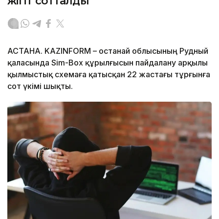
жігіт сотталды
АСТАНА. KAZINFORM – Қостанай облысының Рудный
қаласында Sim-Box құрылғысын пайдалану арқылы
қылмыстық схемаға қатысқан 22 жастағы тұрғынға
сот үкімі шықты.