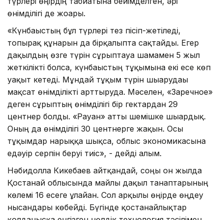
түрлері өңірдің табиғатына бейімделген, әрі
өнімділігі де жоғары.
«Күнбағыстың бұл түрлері тез пісіп-жетіледі,
топырақ құнарын да бірқалыпта сақтайды. Егер
дақылдың өзге түрін сұрыптауға шамамен 5 жыл
жеткілікті болса, күнбағыстың тұқымына екі есе көп
уақыт кетеді. Мұндай тұқым түрін шығарудағы
мақсат өнімділікті арттыруда. Мәселен, «Заречное»
деген сұрыптың өнімділігі бір гектардан 29
центнер болды. «Рауан» атты шемішке шығардық.
Оның да өнімділігі 30 центнерге жақын. Осы
тұқымдар нарыққа шықса, облыс экономикасына
едәуір серпін беруі тиіс», - дейді ғалым.
Нәбидолла Кикебаев айтқандай, соңғы он жылда
Қостанай облысында майлы дақыл танаптарының
көлемі 16 есеге ұлғайған. Сол арқылы өңірде өңдеу
нысандары көбейді. Бүгінде қостанайлықтар
қолданысқа енгізген нөлдік технология тәсілімен