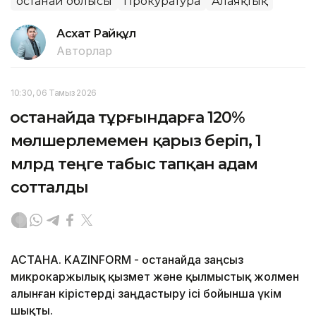
Қостанай облысы
Прокуратура
Алаяқтық
Асхат Райқұл
Авторлар
10:30, 06 Тамыз 2026
Қостанайда тұрғындарға 120%
мөлшерлемемен қарыз беріп, 1
млрд теңге табыс тапқан адам
сотталды
АСТАНА. KAZINFORM - Қостанайда заңсыз
микрокаржылық қызмет және қылмыстық жолмен
алынған кірістерді заңдастыру ісі бойынша үкім
шықты.