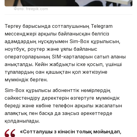
Фото: freepik.com
Тергеу барысында сотталушының Telegram
мессенджері арқылы байланысқан белгісіз
адамдардың нұсқауымен Sim-Box құрылғысын,
ноутбук, роутер және ұялы байланыс
операторларының SIM-карталарын сатып алғаны
анықталды. Кейін жабдықты іске қосып, үшінші
тұлғалардың оған қашықтан қол жеткізуіне
мүмкіндік берген.
Sim-Box құрылғысы абоненттік нөмірлердің
сәйкестендіру деректерін өзгертуге мүмкіндік
береді және көбіне телефон арқылы жасалатын
алаяқтық пен басқа да заңсыз әрекеттерде
қолданылады.
«Сотталушы өз кінәсін толық мойындап,