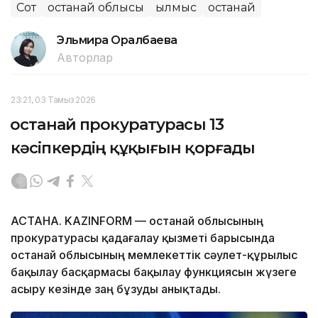
Сот
Қостанай облысы
Қылмыс
Қостанай
Эльмира Оралбаева
Авторлар
23:21, 03 Тамыз 2026
Қостанай прокуратурасы 13
кәсіпкердің құқығын қорғады
АСТАНА. KAZINFORM — Қостанай облысының
прокуратурасы қадағалау қызметі барысында
Қостанай облысының мемлекеттік сәулет-құрылыс
бақылау басқармасы бақылау функциясын жүзеге
асыру кезінде заң бұзуды анықтады.