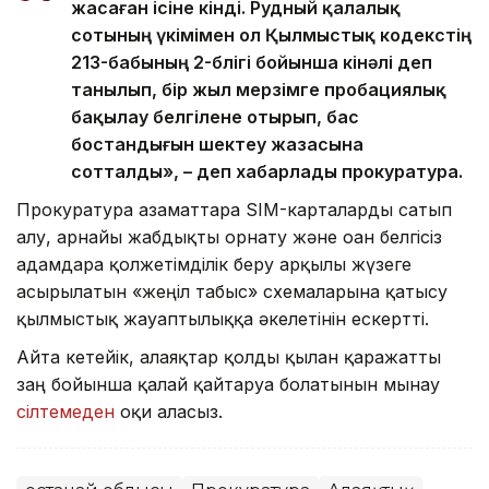
жасаған ісіне өкінді. Рудный қалалық
сотының үкімімен ол Қылмыстық кодекстің
213-бабының 2-бөлігі бойынша кінәлі деп
танылып, бір жыл мерзімге пробациялық
бақылау белгілене отырып, бас
бостандығын шектеу жазасына
сотталды», – деп хабарлады прокуратура.
Прокуратура азаматтарға SIM-карталарды сатып
алу, арнайы жабдықты орнату және оған белгісіз
адамдарға қолжетімділік беру арқылы жүзеге
асырылатын «жеңіл табыс» схемаларына қатысу
қылмыстық жауаптылыққа әкелетінін ескертті.
Айта кетейік, алаяқтар қолды қылған қаражатты
заң бойынша қалай қайтаруға болатынын мынау
сілтемеден
оқи аласыз.