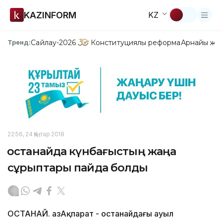
KAZINFORM
KZ
Сайлау-2026
Конституциялық реформа
Арнайы жо
Тренд:
22:56, 24 Қаңтар 2018
Қостанайда күнбағыстың жаңа
сұрыптары пайда болды
ҚОСТАНАЙ. ҚазАқпарат - Қостанайдағы ауыл