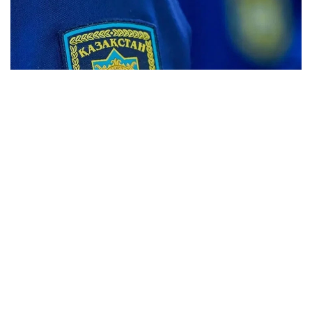
Фото: Максат Шагырбаев/ Kazinform
«Қазақстан Республикасындағы сәулет, қала
құрылысы және құрылыс қызметі туралы»
Қазақстан Республикасы Заңының 35-бабының 2-
тармағына сәйкес мемлекеттік сәулет-құрылыс
бақылауын және қадағалауды жүзеге асыратын
мемлекеттік құрылыс инспекторлары