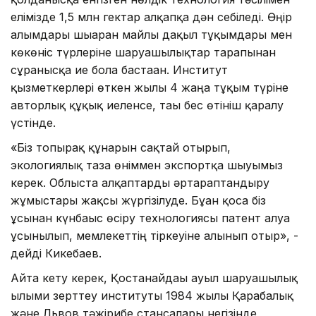
елімізде 1,5 млн гектар алқапқа дән себіледі. Өңір
ғалымдары шығарған майлы дақыл тұқымдары мен
көкөніс түрлеріне шаруашылықтар тарапынан
сұранысқа ие бола бастаған. Институт
қызметкерлері өткен жылы 4 жаңа тұқым түріне
авторлық құқық иеленсе, тағы бес өтініш қаралу
үстінде.
«Біз топырақ құнарын сақтай отырып,
экологиялық таза өніммен экспортқа шығуымыз
керек. Облыста алқаптарды әртараптандыру
жұмыстары жақсы жүргізілуде. Бұған қоса біз
ұсынған күнбағыс өсіру технологиясы патент алуға
ұсынылып, мемлекеттің тіркеуіне алынып отыр», -
дейді Кикебаев.
Айта кету керек, Қостанайдағы ауыл шаруашылық
ғылыми зерттеу институты 1984 жылы Қарабалық
және Львов тәжірибе стансалары негізінде