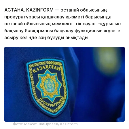
АСТАНА. KAZINFORM — Қостанай облысының
прокуратурасы қадағалау қызметі барысында
Қостанай облысының мемлекеттік сәулет-құрылыс
бақылау басқармасы бақылау функциясын жүзеге
асыру кезінде заң бұзуды анықтады.
Фото: Максат Шагырбаев/ Kazinform