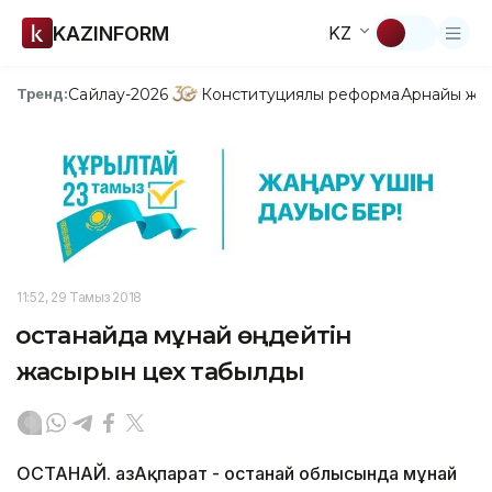
KAZINFORM
KZ
Сайлау-2026
Конституциялық реформа
Арнайы жо
Тренд:
11:52, 29 Тамыз 2018
Қостанайда мұнай өңдейтін
жасырын цех табылды
ҚОСТАНАЙ. ҚазАқпарат - Қостанай облысында мұнай