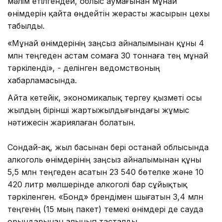
мәлім етілгендей, облыс аумағынан мұнай
өнімдерін қайта өңдейтін жерасты жасырын цехы
табылды.
«Мұнай өнімдерінің заңсыз айналымынан құны 4
млн теңгеден астам сомаға 30 тоннаға тең мұнай
тәркіленді», - делінген ведомствоның
хабарламасында.
Айта кетейік, экономикалық тергеу қызметі осы
жылдың бірінші жартыжылдығындағы жұмыс
нәтижесін жариялаған болатын.
Сондай-ақ, жыл басынан бері Қостанай облысында
алкоголь өнімдерінің заңсыз айналымынан құны
5,5 млн теңгеден асатын 23 540 бөтелке және 10
420 литр мөлшерінде алкоголі бар сұйықтық
тәркіленген. «Бонд» брендімен шығатын 3,4 млн
теңгенің (15 мың пакет) темекі өнімдері де сауда
орындарынан алынып тасталды.