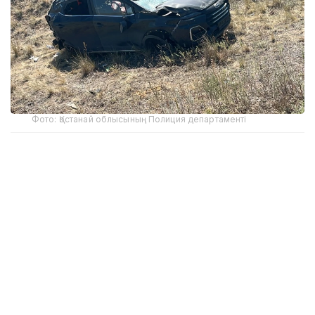
Фото: Қостанай облысының Полиция департаменті
Қостанай облысы полиция департаменті
бастығының орынбасары Аманжол Байзақовтың
мәліметінше, жол апаты 2 тамыз күні сағат 09:30
шамасында Қараменді ауылының маңында JAC S3
Pro автокөлігінің қатысуымен болған.
Алдын ала мәлімет бойынша, жүргізуші көлікті
басқара алмай, жол жиегіндегі кюветке шығып
кеткен. Соның салдарынан көлік аударылған.
Жол апаты салдарынан бір жолаушы оқиға