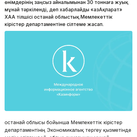
өнімдерінің заңсыз айналымынан 30 тоннаға жуық
мұнай тәркіленді, деп хабарлайды «ҚазАқпарат»
ХАА тілшісі Қостанай облыстық Мемлекеттік
кірістер департаментіне сілтеме жасап.
Қостанай облысы бойынша Мемлекеттік кірістер
департаментінің Экономикалық тергеу қызметінде