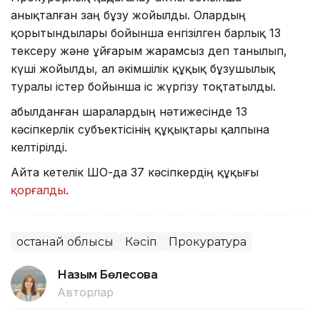
анықталған заң бұзу жойылды. Олардың
қорытындылары бойынша енгізілген барлық 13
тексеру және ұйғарым жарамсыз деп танылып,
күші жойылды, ал әкімшілік құқық бұзушылық
туралы істер бойынша іс жүргізу тоқтатылды.
Қабылданған шаралардың нәтижесінде 13
кәсіпкерлік субъектісінің құқықтары қалпына
келтірілді.
Айта кетелік ШҚО-да 37 кәсіпкердің құқығы
қорғалды
.
Қостанай облысы
Кәсіп
Прокуратура
Назым Бөлесова
Авторлар