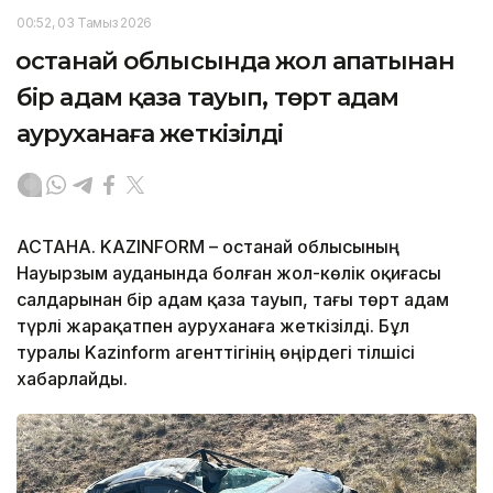
00:52, 03 Тамыз 2026
Қостанай облысында жол апатынан
бір адам қаза тауып, төрт адам
ауруханаға жеткізілді
АСТАНА. KAZINFORM – Қостанай облысының
Науырзым ауданында болған жол-көлік оқиғасы
салдарынан бір адам қаза тауып, тағы төрт адам
түрлі жарақатпен ауруханаға жеткізілді. Бұл
туралы Kazinform агенттігінің өңірдегі тілшісі
хабарлайды.