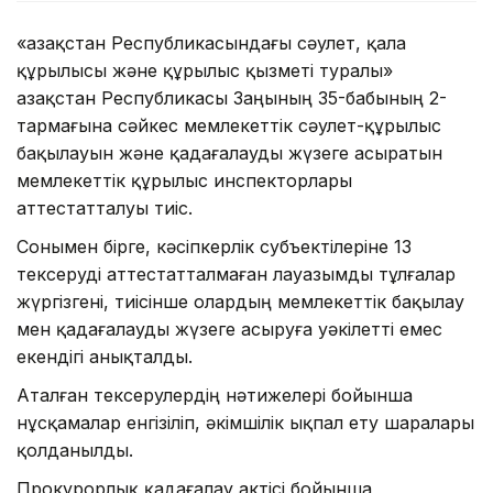
«Қазақстан Республикасындағы сәулет, қала
құрылысы және құрылыс қызметі туралы»
Қазақстан Республикасы Заңының 35-бабының 2-
тармағына сәйкес мемлекеттік сәулет-құрылыс
бақылауын және қадағалауды жүзеге асыратын
мемлекеттік құрылыс инспекторлары
аттестатталуы тиіс.
Сонымен бірге, кәсіпкерлік субъектілеріне 13
тексеруді аттестатталмаған лауазымды тұлғалар
жүргізгені, тиісінше олардың мемлекеттік бақылау
мен қадағалауды жүзеге асыруға уәкілетті емес
екендігі анықталды.
Аталған тексерулердің нәтижелері бойынша
нұсқамалар енгізіліп, әкімшілік ықпал ету шаралары
қолданылды.
Прокурорлық қадағалау актісі бойынша