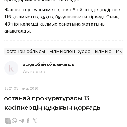
Жалпы, тергеу қызметі өткен 6 ай ішінде өндіріске
116 қылмыстық құқық бұзушылықты тіркеді. Оның
43-і ірі көлемді қылмыс санатына жататыны
анықталды.
Қостанай облысы
Қылмыспен күрес
Қылмыс
Мұн
Қасқырбай Қойшыманов
Авторлар
23:21, 03 Тамыз 2026
Қостанай прокуратурасы 13
кәсіпкердің құқығын қорғады