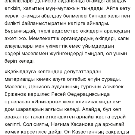
қалаулылары Денисов ауданында қоғамдық қабылдау
өткізіп, халықтың мұң-мұқтажын тыңдады. Айта кету
керек, қоғамдық қабылдау бөлмелері бүгінде халық пен
билікті байланыстыратын көпірге айналды.
Бұрынғыдай, түрлі ведомство өкілдерін аралаудың
қажеті жоқ. Мемлекеттік органдардың өкілдері, халық
қалаулылары мен үкіметтік емес ұйымдардың
өздері мәселемен жүгінгендерді тыңдап, қол ұшын
беріп келеді.
«Қабылдауға келгендер депутаттардан
материалдық көмек алуға қолғабыс етуін сұрады.
Мәселен, Денисов ауданының тұрғыны Асылбек
Ержанов көршілес Ресей Федерациясында
орналасқан «Илизаров» жеке клиникасында ем-
дом шараларын алғысы келеді. Алайда, бұл көп
қаражатты талап еткендіктен арнайы квота сұрай
келіпті. Сол сияқты, Нағима Хасанова да қаржылай
көмек көрсетілсе дейді. Ол Қазақстанның сакралды