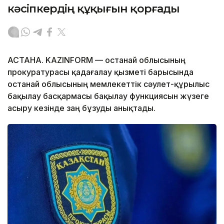
кәсіпкердің құқығын қорғады
АСТАНА. KAZINFORM — Қостанай облысының
прокуратурасы қадағалау қызметі барысында
Қостанай облысының мемлекеттік сәулет-құрылыс
бақылау басқармасы бақылау функциясын жүзеге
асыру кезінде заң бұзуды анықтады.