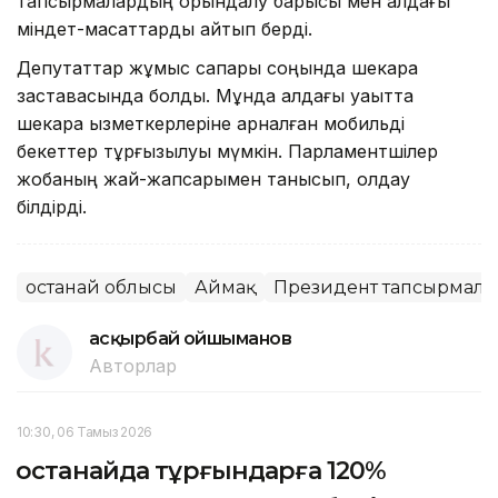
тапсырмалардың орындалу барысы мен алдағы
міндет-мақсаттарды айтып берді.
Депутаттар жұмыс сапары соңында шекара
заставасында болды. Мұнда алдағы уақытта
шекара қызметкерлеріне арналған мобильді
бекеттер тұрғызылуы мүмкін. Парламентшілер
жобаның жай-жапсарымен танысып, қолдау
білдірді.
Қостанай облысы
Аймақ
Президент тапсырмал
Қасқырбай Қойшыманов
Авторлар
10:30, 06 Тамыз 2026
Қостанайда тұрғындарға 120%