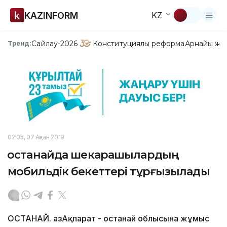
KAZINFORM
KZ
Сайлау-2026
Конституциялық реформа
Арнайы жо
Тренд:
02:05, 07 Ақпан 2019
Қостанайда шекарашылардың
мобильдік бекеттері тұрғызылады
ҚОСТАНАЙ. ҚазАқпарат - Қостанай облысына жұмыс