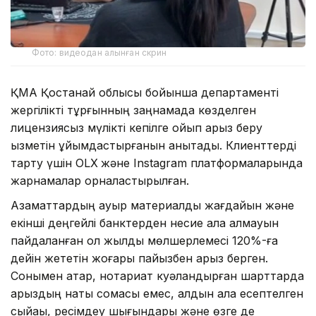
Фото: видеодан алынған скрин
ҚМА Қостанай облысы бойынша департаменті
жергілікті тұрғынның заңнамада көзделген
лицензиясыз мүлікті кепілге қойып қарыз беру
қызметін ұйымдастырғанын анықтады. Клиенттерді
тарту үшін OLX
және Instagram платформаларында
жарнамалар орналастырылған.
Азаматтардың ауыр материалдық жағдайын және
екінші деңгейлі банктерден несие ала алмауын
пайдаланған ол жылдық мөлшерлемесі 120%-ға
дейін жететін жоғары пайызбен қарыз берген.
Сонымен қатар, нотариат куәландырған шарттарда
қарыздың нақты сомасы емес, алдын ала есептелген
сыйақы, ресімдеу шығындары және өзге де