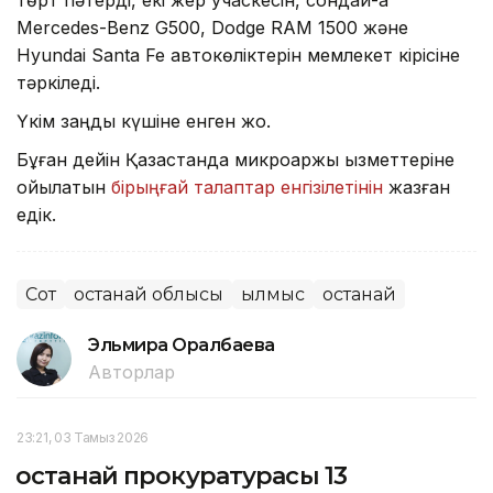
төрт пәтерді, екі жер учаскесін, сондай-ақ
Mercedes-Benz G500, Dodge RAM 1500 және
Hyundai Santa Fe автокөліктерін мемлекет кірісіне
тәркіледі.
Үкім заңды күшіне енген жоқ.
Бұған дейін Қазақстанда микроқаржы қызметтеріне
қойылатын
бірыңғай талаптар енгізілетінін
жазған
едік.
Сот
Қостанай облысы
Қылмыс
Қостанай
Эльмира Оралбаева
Авторлар
23:21, 03 Тамыз 2026
Қостанай прокуратурасы 13