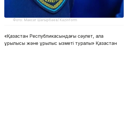
Фото: Максат Шагырбаев/ Kazinform
«Қазақстан Республикасындағы сәулет, қала
құрылысы және құрылыс қызметі туралы» Қазақстан
Республикасы Заңының 35-бабының 2-тармағына
сәйкес мемлекеттік сәулет-құрылыс бақылауын және
қадағалауды жүзеге асыратын мемлекеттік құрылыс
инспекторлары аттестатталуы тиіс.
Сонымен бірге, кәсіпкерлік субъектілеріне 13
тексеруді аттестатталмаған лауазымды тұлғалар
жүргізгені, тиісінше олардың мемлекеттік бақылау
мен қадағалауды жүзеге асыруға уәкілетті емес
екендігі анықталды.
Аталған тексерулердің нәтижелері бойынша
нұсқамалар енгізіліп, әкімшілік ықпал ету шаралары