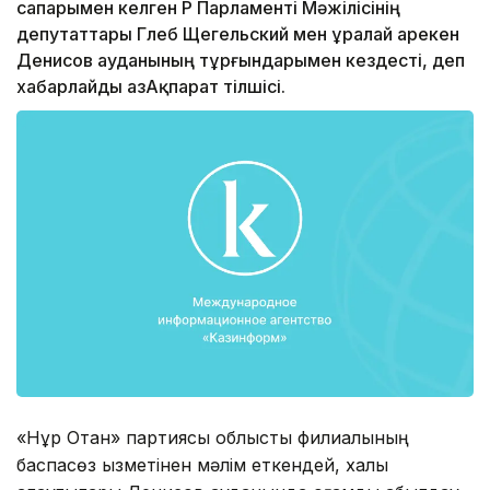
сапарымен келген ҚР Парламенті Мәжілісінің
депутаттары Глеб Щегельский мен Құралай Қарекен
Денисов ауданының тұрғындарымен кездесті, деп
хабарлайды ҚазАқпарат тілшісі.
«Нұр Отан» партиясы облыстық филиалының
баспасөз қызметінен мәлім еткендей, халық