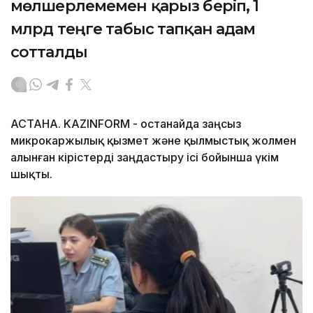
мөлшерлемемен қарыз беріп, 1
млрд теңге табыс тапқан адам
сотталды
АСТАНА. KAZINFORM - Қостанайда заңсыз
микрокаржылық қызмет және қылмыстық жолмен
алынған кірістерді заңдастыру ісі бойынша үкім
шықты.