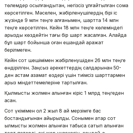
төлемдер қосылғандықтан, негізсіз ұлғайтылған сома
көрсетілген. Мәселен, жәбірленушілердің бірі іс
жүзінде 9 млн теңге алғанымен, шартта 14 млн
теңге көрсетілген. Кейін 18 млн теңге көлеміндегі
қарызды көздейтін тағы бір шарт жасалған. Алайда
бұл шарт бойынша оған ешқандай қаражат
берілмеген.
Кейін сот шешімімен жәбірленушіден 26 млн теңге
өндірілген. Заңсыз әрекеттердің салдарынан
50-
ден астам азамат өздері үшін тиімсіз шарттармен
қарыз міндеттемелеріне тартылған.
Қылмыстық жолмен алынған кіріс 1 млрд теңгеден
асқан.
Сот үкімімен ол 2 жыл 8 ай мерзімге бас
бостандығынан айырылды. Сонымен қатар сот
қылмыстық жолмен алынған табысқа сатып алынған