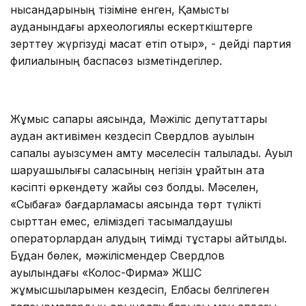
нысандарының тізіміне енген, Қамысты
ауданындағы археологиялық ескерткіштерге
зерттеу жүргізуді мақсат етіп отыр», - дейді партия
филиалының баспасөз қызметіндегілер.
Жұмыс сапары аясында, Мәжіліс депутаттары
аудан активімен кездесіп Свердлов ауылын
сапалы ауызсумен қамту мәселесін талқылады. Ауыл
шаруашылығы саласының негізін құрайтын ата
кәсіпті өркендету жайы сөз болды. Мәселен,
«Сыбаға» бағдарламасы аясында төрт түлікті
сырттан емес, еліміздегі тасымалдаушы
операторлардан алудың тиімді тұстары айтылды.
Бұдан бөлек, мәжілісмендер Свердлов
ауылындағы «Колос-Фирма» ЖШС
жұмысшыларымен кездесіп, Елбасы белгілеген