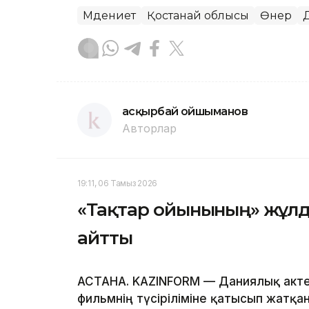
Мәдениет
Қостанай облысы
Өнер
Қасқырбай Қойшыманов
Авторлар
19:11, 06 Тамыз 2026
«Тақтар ойынының» жұл
айтты
АСТАНА. KAZINFORM — Даниялық акте
фильмнің түсіріліміне қатысып жатқа