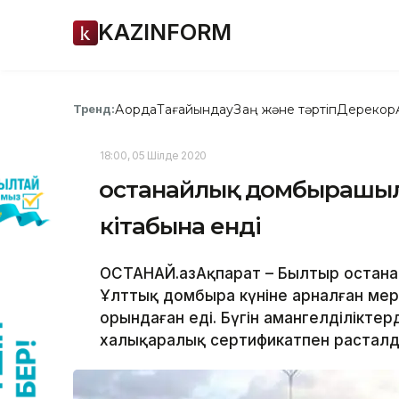
KAZINFORM
Ақорда
Тағайындау
Заң және тәртіп
Дерекқор
Тренд:
18:00, 05 Шілде 2020
Қостанайлық домбырашыл
кітабына енді
ҚОСТАНАЙ.ҚазАқпарат – Былтыр Қоста
Ұлттық домбыра күніне арналған мер
орындаған еді. Бүгін амангелділіктер
халықаралық сертификатпен расталды