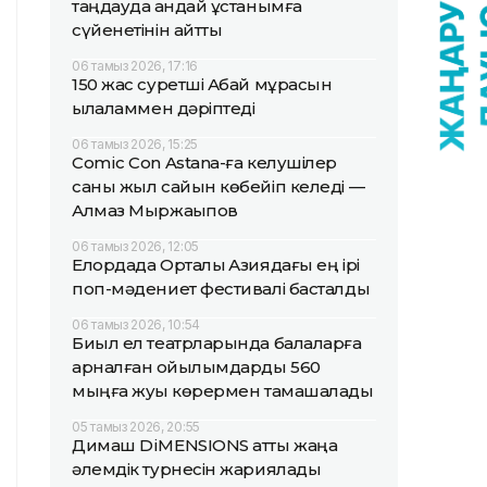
таңдауда қандай ұстанымға
сүйенетінін айтты
06 тамыз 2026, 17:16
150 жас суретші Абай мұрасын
қылқаламмен дәріптеді
06 тамыз 2026, 15:25
Comic Con Astana-ға келушілер
саны жыл сайын көбейіп келеді —
Алмаз Мыржақыпов
06 тамыз 2026, 12:05
Елордада Орталық Азиядағы ең ірі
поп-мәдениет фестивалі басталды
06 тамыз 2026, 10:54
Биыл ел театрларында балаларға
арналған қойылымдарды 560
мыңға жуық көрермен тамашалады
05 тамыз 2026, 20:55
Димаш DiMENSIONS атты жаңа
әлемдік турнесін жариялады