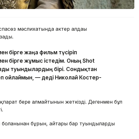
спасөз мәслихатында актер алдағы
ғады.
ен бірге жаңа фильм түсіріп
ен бірге жұмыс істедім. Оның Shot
ызды туындылардың бірі. Сондықтан
п ойлаймын, — деді Николай Костер-
ақпарат бере алмайтынын жеткізді. Дегенмен бұл
і.
ы болғанынан бұрын, айтары бар туындыларды