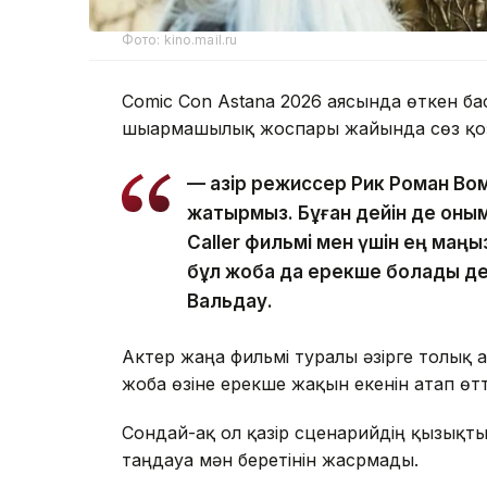
Фото: kino.mail.ru
Comic Con Astana 2026 аясында өткен ба
шығармашылық жоспары жайында сөз қоз
— Қазір режиссер Рик Роман Вом
жатырмыз. Бұған дейін де оным
Caller фильмі мен үшін ең маң
бұл жоба да ерекше болады де
Вальдау.
Актер жаңа фильмі туралы әзірге толық 
жоба өзіне ерекше жақын екенін атап өтт
Сондай-ақ ол қазір сценарийдің қызықт
таңдауға мән беретінін жасрмады.