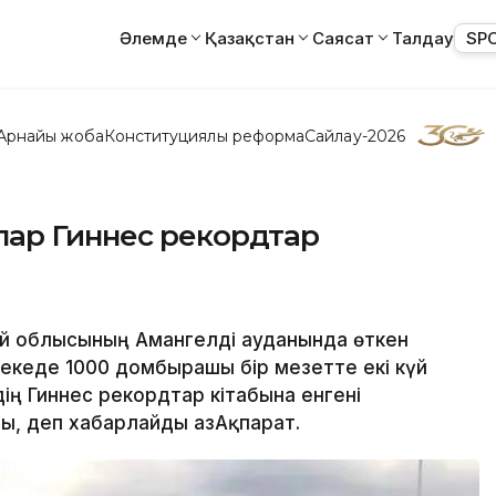
Әлемде
Қазақстан
Саясат
Талдау
SP
Арнайы жоба
Конституциялық реформа
Сайлау-2026
ар Гиннес рекордтар
най облысының Амангелді ауданында өткен
екеде 1000 домбырашы бір мезетте екі күй
дің Гиннес рекордтар кітабына енгені
, деп хабарлайды ҚазАқпарат.