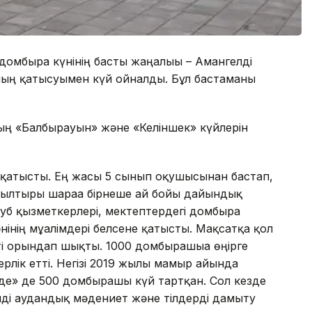
омбыра күнінің басты жаңалығы – Амангелді
ың қатысуымен күй ойналды. Бұл бастаманы
ың «Балбырауын» және «Келіншек» күйлерін
атысты. Ең жасы 5 сынып оқушысынан бастап,
 Былтырғы шараға бірнеше ай бойы дайындық
луб қызметкерлері, мектептердегі домбыра
нінің мұғалімдері белсене қатысты. Мақсатқа қол
ті орындап шықты. 1000 домбырашыға өңірге
лік етті. Негізі 2019 жылғы мамыр айында
нде» де 500 домбырашы күй тартқан. Сол кезде
ейді аудандық мәдениет және тілдерді дамыту