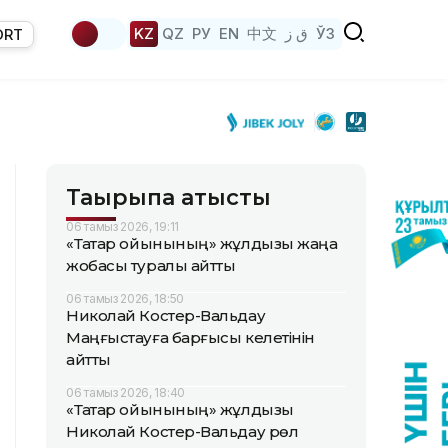
KZ
QZ
РУ
EN
中文
ق ز
ЎЗ
ORT
Тақырыпқа қатысты
06 тамыз 2026, 19:11
«Тақтар ойынының» жұлдызы жаңа
жобасы туралы айтты
06 тамыз 2026, 18:50
Николай Костер-Вальдау
Маңғыстауға барғысы келетінін
айтты
06 тамыз 2026, 18:40
«Тақтар ойынының» жұлдызы
Николай Костер-Вальдау рөл