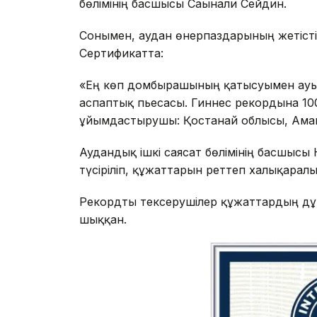
бөлімінің басшысы Сағынғали Сейдин.
Сонымен, аудан өнерпаздарының жетісті
Сертификатта:
«Ең көп домбырашының қатысуымен ауыл
аспаптық пьесасы. Гиннес рекордына 10
ұйымдастырушы: Қостанай облысы, Аманге
Аудандық ішкі саясат бөлімінің басшысы
түсіріліп, құжаттарын реттеп халықарал
Рекордты тексерушілер құжаттардың дұ
шыққан.