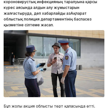
короновирустық инфекцияның таралуына қарсы
күрес аясында алдын алу жұмыстарын
жалғастыруда, деп хабарлайды ҚазАқпарат
облыстық полиция департаментінің баспасөз
қызметіне сілтеме жасап.
Бұл жолы акция облыстың төрт қаласында өтті.