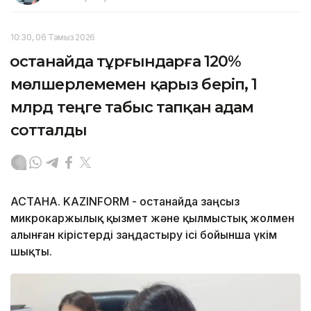
10:30, 06 Тамыз 2026
Қостанайда тұрғындарға 120%
мөлшерлемемен қарыз беріп, 1
млрд теңге табыс тапқан адам
сотталды
АСТАНА. KAZINFORM - Қостанайда заңсыз
микрокаржылық қызмет және қылмыстық жолмен
алынған кірістерді заңдастыру ісі бойынша үкім
шықты.