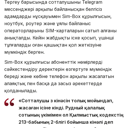
Тергеу барысында сотталушының Telegram
мессенджері арқылы байланысқан белгісіз
адамдардың нұсқауымен Sim-Box құрылғысын,
ноутбук, роутер және ұялы байланыс
операторларының SIM-карталарын сатып алғаны
анықталды. Кейін жабдықты іске қосып, үшінші
тұлғалардың оған қашықтан қол жеткізуіне
мүмкіндік берген.
Sim-Box құрылғысы абоненттік нөмірлердің
сәйкестендіру деректерін өзгертуге мүмкіндік
береді және көбіне телефон арқылы жасалатын
алаяқтық пен басқа да заңсыз әрекеттерде
қолданылады.
«Сотталушы өз кінәсін толық мойындап,
жасаған ісіне өкінді. Рудный қалалық
сотының үкімімен ол Қылмыстық кодекстің
213-бабының 2-бөлігі бойынша кінәлі деп