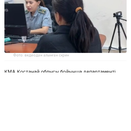
Фото: видеодан алынған скрин
ҚМА Қостанай облысы бойынша департаменті
жергілікті тұрғынның заңнамада көзделген
лицензиясыз мүлікті кепілге қойып қарыз беру
қызметін ұйымдастырғанын анықтады.
Клиенттерді тарту үшін OLX
және Instagram
платформаларында жарнамалар орналастырылған.
Азаматтардың ауыр материалдық жағдайын және
екінші деңгейлі банктерден несие ала алмауын