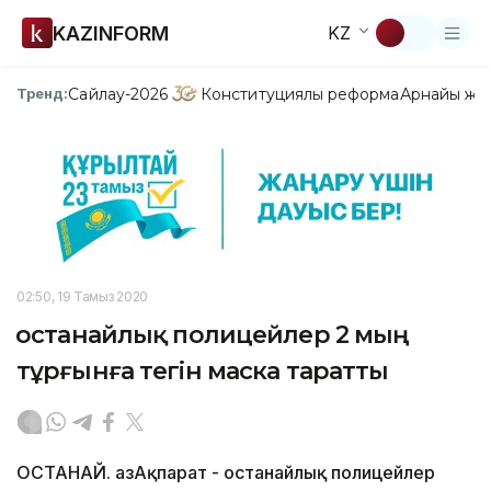
KAZINFORM
KZ
Сайлау-2026
Конституциялық реформа
Арнайы жо
Тренд:
02:50, 19 Тамыз 2020
Қостанайлық полицейлер 2 мың
тұрғынға тегін маска таратты
ҚОСТАНАЙ. ҚазАқпарат - Қостанайлық полицейлер