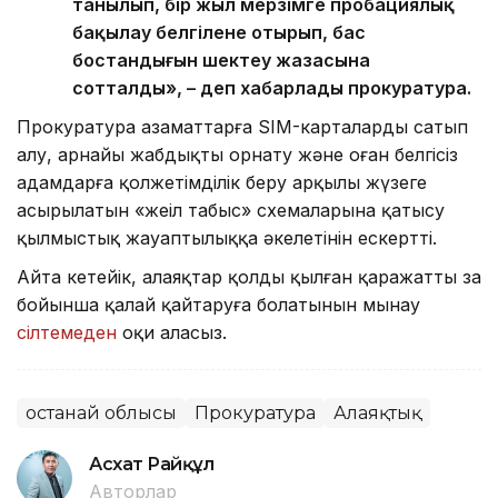
танылып, бір жыл мерзімге пробациялық
бақылау белгілене отырып, бас
бостандығын шектеу жазасына
сотталды», – деп хабарлады прокуратура.
Прокуратура азаматтарға SIM-карталарды сатып
алу, арнайы жабдықты орнату және оған белгісіз
адамдарға қолжетімділік беру арқылы жүзеге
асырылатын «жеңіл табыс» схемаларына қатысу
қылмыстық жауаптылыққа әкелетінін ескертті.
Айта кетейік, алаяқтар қолды қылған қаражатты заң
бойынша қалай қайтаруға болатынын мынау
сілтемеден
оқи аласыз.
Қостанай облысы
Прокуратура
Алаяқтық
Асхат Райқұл
Авторлар