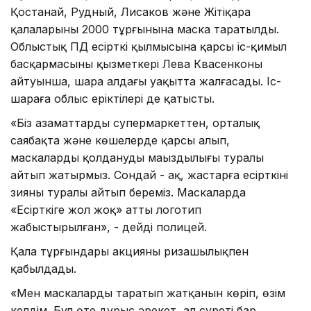
Қостанай, Рудный, Лисаков және Жітіқара
қалаларының 2000 тұрғынына маска таратылды.
Облыстық ПД есірткі қылмысына қарсы іс-қимыл
басқармасының қызметкері Лева Квасенконың
айтуынша, шара алдағы уақытта жалғасады. Іс-
шараға облыс еріктілері де қатысты.
«Біз азаматтарды супермаркеттен, орталық
саябақта және көшелерде қарсы алып,
маскаларды қолданудың маңыздылығы туралы
айтып жатырмыз. Сондай - ақ, жастарға есірткінің
зияны туралы айтып береміз. Маскаларда
«Есірткіге жол жоқ» атты логотип
жабыстырылған», - дейді полицей.
Қала тұрғындары акцияны ризашылықпен
қабылдады.
«Мен маскаларды таратып жатқанын көріп, өзім
келдім. Бұл өте дұрыс әрекет, ал суреті бар