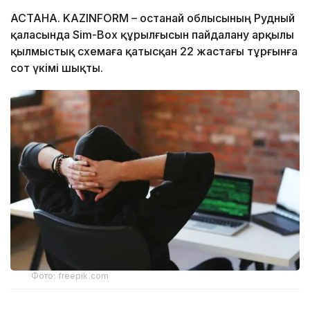
АСТАНА. KAZINFORM – Қостанай облысының Рудный
қаласында Sim-Box құрылғысын пайдалану арқылы
қылмыстық схемаға қатысқан 22 жастағы тұрғынға
сот үкімі шықты.
Фото: freepik.com