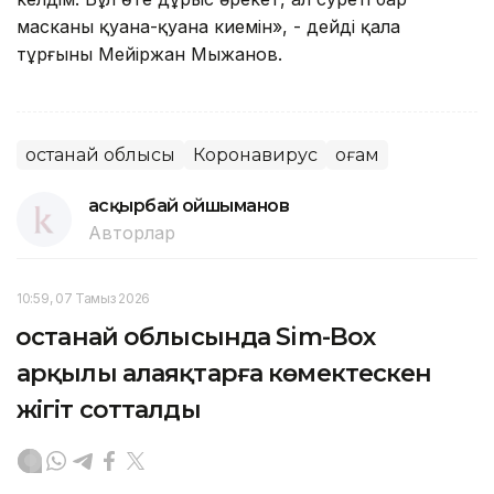
масканы қуана-қуана киемін», - дейді қала
тұрғыны Мейіржан Мыңжанов.
Қостанай облысы
Коронавирус
Қоғам
Қасқырбай Қойшыманов
Авторлар
10:59, 07 Тамыз 2026
Қостанай облысында Sim-Box
арқылы алаяқтарға көмектескен
жігіт сотталды