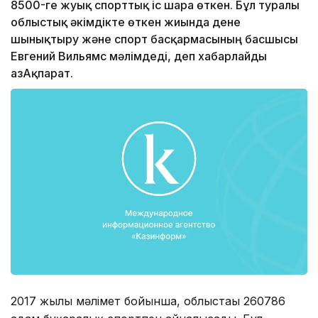
8500-ге жуық спорттық іс шара өткен. Бұл туралы
облыстық әкімдікте өткен жиында дене
шынықтыру және спорт басқармасының басшысы
Евгений Вильямс мәлімдеді, деп хабарлайды
ҚазАқпарат.
2017 жылғы мәлімет бойынша, облыстағы 260786