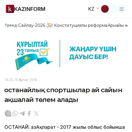
KAZINFORM
KZ
Сайлау-2026
Конституциялық реформа
Арнайы жо
Тренд:
14:20, 15 Қаңтар 2018
Қостанайлық спортшылар ай сайын
ақшалай төлем алады
ҚОСТАНАЙ. ҚазАқпарат - 2017 жылы облыс бойынша