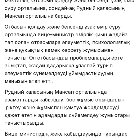
мектепке, Отбасын қолдау және белсенді ұзақ өмір
сүру орталығына, сондай-ақ Рудный қаласының
Мансап орталығына барды.
Отбасын қолдау және белсенді ұзақ өмір сүру
орталығында вице-министр өмірлік қиын жағдайға
тап болған отбасыларға әлеуметтік, психологиялық
және құқықтық көмек көрсету жұмысымен
танысты. Ол отбасындағы проблемаларды ерте
анықтап, жағдай дағдарысқа ұласпай тұрып
әлеуметтік сүйемелдеуді ұйымдастырудың
маңызын атап өтті.
Рудный қаласының Мансап орталығында
азаматтарды қабылдау, бос жұмыс орындарын
іріктеу және жұмыспен қамтуға жәрдемдесуді
қажет ететін адамдарды сүйемелдеу жұмыстары
таныстырылды.
Вице-министрдің жеке қабылдауында тұрғындар