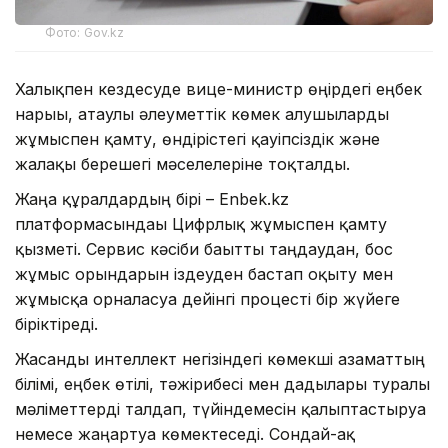
Фото: Gov.kz
Халықпен кездесуде вице-министр өңірдегі еңбек
нарығы, атаулы әлеуметтік көмек алушыларды
жұмыспен қамту, өндірістегі қауіпсіздік және
жалақы берешегі мәселелеріне тоқталды.
Жаңа құралдардың бірі – Enbek.kz
платформасындағы Цифрлық жұмыспен қамту
қызметі. Сервис кәсіби бағытты таңдаудан, бос
жұмыс орындарын іздеуден бастап оқыту мен
жұмысқа орналасуға дейінгі процесті бір жүйеге
біріктіреді.
Жасанды интеллект негізіндегі көмекші азаматтың
білімі, еңбек өтілі, тәжірибесі мен дағдылары туралы
мәліметтерді талдап, түйіндемесін қалыптастыруға
немесе жаңартуға көмектеседі. Сондай-ақ