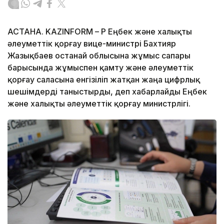
АСТАНА. KAZINFORM – ҚР Еңбек және халықты
әлеуметтік қорғау вице-министрі Бахтияр
Жазықбаев Қостанай облысына жұмыс сапары
барысында жұмыспен қамту және әлеуметтік
қорғау саласына енгізіліп жатқан жаңа цифрлық
шешімдерді таныстырды, деп хабарлайды Еңбек
және халықты әлеуметтік қорғау министрлігі.