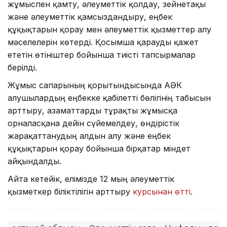
жұмыспен қамту, әлеуметтік қолдау, зейнетақы
және әлеуметтік қамсыздандыру, еңбек
құқықтарын қорғау мен әлеуметтік қызметтер алу
мәселелерін көтерді. Қосымша қарауды қажет
ететін өтініштер бойынша тиісті тапсырмалар
берілді.
Жұмыс сапарының қорытындысында АӘК
алушылардың еңбекке қабілетті бөлігінің табысын
арттыру, азаматтарды тұрақты жұмысқа
орналасқанға дейін сүйемелдеу, өндірістік
жарақаттанудың алдын алу және еңбек
құқықтарын қорғау бойынша бірқатар міндет
айқындалды.
Айта кетейік, елімізде 12 мың әлеуметтік
қызметкер біліктілігін арттыру
курсынан өтті
.