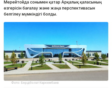
Мерейтойда сонымен қатар Арқалық қаласының
өзгерісін бағалау және жаңа перспективасын
белгілеу мүмкіндігі болды.
Фото: Бердіболат Көркембаев
Қостанай облысының әкімі Құмар Ақсақалов атап
өткендей, қала қазір дамудың жаңа кезеңін бастан
өткеріп жатыр. Кейінгі төрт жылда Арқалық