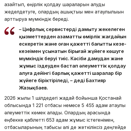
азайтып, өңірлік қолдау шараларын алуды
жеделдетуге, олардың ашықтығы мен атаулылығын
арттыруға мүмкіндік береді.
– Цифрлық сервистерді дамыту жекелеген
қызметтерден азаматтың өмірлік жағдайын
ескеретін және оған қажетті бағытты кезең-
кезеңімен ұсынатын бірыңғай жүйеге көшуге
мүмкіндік беруі тиіс. Кәсіби дамудан және
жұмыс іздеуден бастап әлеуметтік қолдау
алуға дейінгі барлық қажетті шаралар бір
жүйеге біріктіріледі, – деді Бахтияр
Жазықбаев.
2026 жылғы 1 шілдедегі жағдай бойынша Қостанай
облысында 1 221 отбасы немесе 5 455 адам атаулы
әлеуметтік көмек алады. Олардың арасында
еңбекке қабілетті 653 адам жұмыс істегенімен,
отбасыларының табысы әлі де жеткіліксіз деңгейде