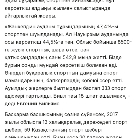
адам бұқаралық спортпен айналысады. Бұл
көрсеткіш алдыңғы жылмен салыстырғанда
айтарлықтай жоғары.
«Жанкелдин ауданы тұрғындарының 47,4%-ы
спортпен шұғылданады. Ал Науырзым ауданында
осы көрсеткіш 44,5%-ға тең. Облыс бойынша 8500-
ге жуық спорттық шара өтсе, оған
қатысқандардың саны 542,8 мыңға жетті. Бізде
бұрын соңды мұндай көрсеткіш болмаған еді.
Өңірдегі бұқаралық спорттың дамуына спорт
мамандарының, бапкерлердің көбеюі әсер етті.
Ауылдық жерлерге былтырдан бастап 333 спорт
әдіскері тартылды. Биыл тағы 18 штат ашылмақ», -
деді Евгений Вильямс.
Басқарма басшысының сөзіне сүйенсек, 2017
жылы облыста 13 халықаралық дәрежедегі спорт
шебері, 59 Қазақстанның спорт шебері
дайындықтан өтті. Бұған қоса 20 бапкер жоғарғы