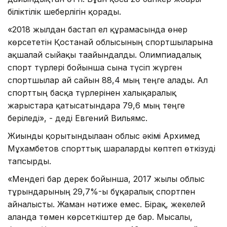
біліктілік шеберлігін қорғады.
«2018 жылдан бастап ел құрамасында өнер
көрсететін Қостанай облысының спортшыларына
ақшалай сыйақы тағайындалды. Олимпиадалық
спорт түрлері бойынша сынға түсіп жүрген
спортшылар ай сайын 88,4 мың теңге алады. Ал
спорттың басқа түрлерінен халықаралық
жарыстарға қатысатындарға 79,6 мың теңге
беріледі», - деді Евгений Вильямс.
Жиынды қорытындылаған облыс әкімі Архимед
Мұхамбетов спорттық шараларды көптеп өткізуді
тапсырды.
«Мендегі бар дерек бойынша, 2017 жылы облыс
тұрғындарының 29,7%-ы бұқаралық спортпен
айналысты. Жаман нәтиже емес. Бірақ, жекелей
алғанда төмен көрсеткіштер де бар. Мысалы,