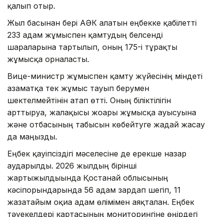
қалып отыр.
Жыл басынан бері АӘК алатын еңбекке қабілетті
233 адам жұмыспен қамтудың белсенді
шараларына тартылып, оның 175-і тұрақты
жұмысқа орналасты.
Вице-министр жұмыспен қамту жүйесінің міндеті
азаматқа тек жұмыс тауып берумен
шектелмейтінін атап өтті. Оның біліктілігін
арттыруға, жалақысы жоғары жұмысқа ауысуына
және отбасының табысын көбейтуге жағдай жасау
да маңызды.
Еңбек қауіпсіздігі мәселесіне де ерекше назар
аударылды. 2026 жылдың бірінші
жартыжылдығында Қостанай облысының
кәсіпорындарында 56 адам зардап шегіп, 11
жазатайым оқиға адам өлімімен аяқталған. Еңбек
тәуекелдері картасының мониторингіне өңірдегі