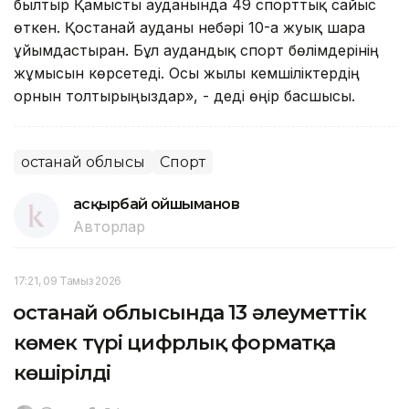
былтыр Қамысты ауданында 49 спорттық сайыс
өткен. Қостанай ауданы небәрі 10-ға жуық шара
ұйымдастырған. Бұл аудандық спорт бөлімдерінің
жұмысын көрсетеді. Осы жылы кемшіліктердің
орнын толтырыңыздар», - деді өңір басшысы.
Қостанай облысы
Спорт
Қасқырбай Қойшыманов
Авторлар
17:21, 09 Тамыз 2026
Қостанай облысында 13 әлеуметтік
көмек түрі цифрлық форматқа
көшірілді