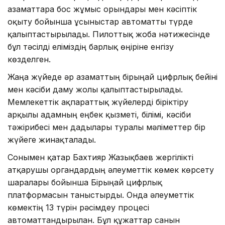
азаматтарға бос жұмыс орындары мен кәсіптік
оқыту бойынша ұсыныстар автоматты түрде
қалыптастырылады. Пилоттық жоба нәтижесінде
бұл тәсілді еліміздің барлық өңіріне енгізу
көзделген.
Жаңа жүйеде әр азаматтың бірыңғай цифрлық бейіні
мен кәсіби даму жолы қалыптастырылады.
Мемлекеттік ақпараттық жүйелерді біріктіру
арқылы адамның еңбек қызметі, білімі, кәсіби
тәжірибесі мен дағдылары туралы мәліметтер бір
жүйеге жинақталады.
Сонымен қатар Бахтияр Жазықбаев жергілікті
атқарушы органдардың әлеуметтік көмек көрсету
шаралары бойынша Бірыңғай цифрлық
платформасын таныстырды. Онда әлеуметтік
көмектің 13 түрін рәсімдеу процесі
автоматтандырылған. Бұл құжаттар санын