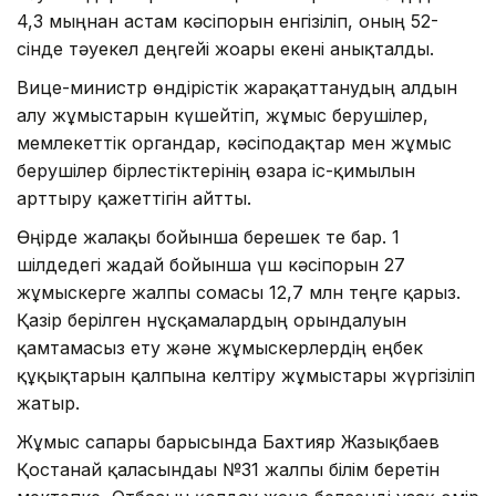
4,3 мыңнан астам кәсіпорын енгізіліп, оның 52-
сінде тәуекел деңгейі жоғары екені анықталды.
Вице-министр өндірістік жарақаттанудың алдын
алу жұмыстарын күшейтіп, жұмыс берушілер,
мемлекеттік органдар, кәсіподақтар мен жұмыс
берушілер бірлестіктерінің өзара іс-қимылын
арттыру қажеттігін айтты.
Өңірде жалақы бойынша берешек те бар. 1
шілдедегі жағдай бойынша үш кәсіпорын 27
жұмыскерге жалпы сомасы 12,7 млн теңге қарыз.
Қазір берілген нұсқамалардың орындалуын
қамтамасыз ету және жұмыскерлердің еңбек
құқықтарын қалпына келтіру жұмыстары жүргізіліп
жатыр.
Жұмыс сапары барысында Бахтияр Жазықбаев
Қостанай қаласындағы №31 жалпы білім беретін