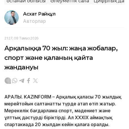
Қостанай облысы
Әлеуметтік сала
Цифрлық дам
Асхат Райқұл
Авторлар
21:27, 08 Тамыз 2026
Арқалыққа 70 жыл: жаңа жобалар,
спорт және қаланың қайта
жандануы
АРҚАЛЫҚ. KAZINFORM – Арқалық қаласы 70 жылдық
мерейтойын салтанатты түрде атап өтіп жатыр.
Мерекелік бағдарлама спорт, мәдениет және
ұлттық дәстүрді біріктірді. Ал XXXIX аймақтық
спартакиада 20 жылдан кейін қалаға оралды.