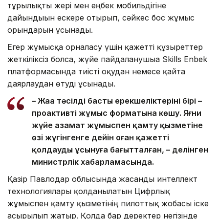
тұрғылықты жері мен еңбек мобильдігіне
дайындығын ескере отырып, сәйкес бос жұмыс
орындарын ұсынады.
Егер жұмысқа орналасу үшін қажетті құзыреттер
жеткіліксіз болса, жүйе пайдаланушыға Skills Enbek
платформасында тиісті оқудан немесе қайта
даярлаудан өтуді ұсынады.
– Жаңа тәсілдің басты ерекшеліктерінің бірі –
проактивті жұмыс форматына көшу. Яғни
жүйе азамат жұмыспен қамту қызметіне
өзі жүгінгенге дейін оған қажетті
қолдауды ұсынуға бағытталған, – делінген
министрлік хабарламасында.
Қазір Павлодар облысында жасанды интеллект
технологиялары қолданылатын Цифрлық
жұмыспен қамту қызметінің пилоттық жобасы іске
асырылып жатыр. Қолда бар деректер негізінде