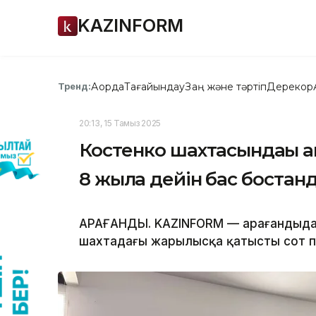
KAZINFORM
Ақорда
Тағайындау
Заң және тәртіп
Дерекқор
Тренд:
20:13, 15 Тамыз 2025
Костенко шахтасындағы а
8 жылға дейін бас боста
ҚАРАҒАНДЫ. KAZINFORM — Қарағандыда 
шахтадағы жарылысқа қатысты сот п