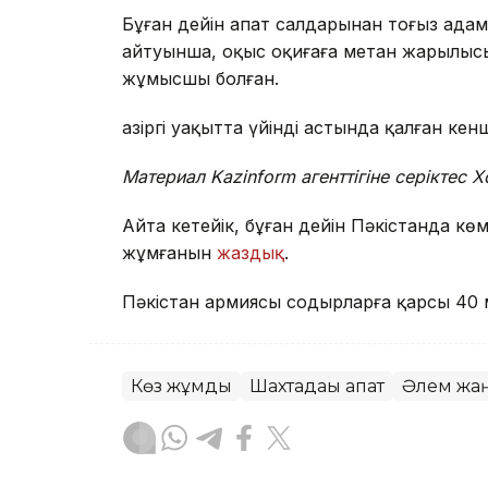
Бұған дейін апат салдарынан тоғыз адам
айтуынша, оқыс оқиғаға метан жарылысы
жұмысшы болған.
Қазіргі уақытта үйінді астында қалған ке
Материал Kazinform агенттігіне серіктес 
Айта кетейік, бұған дейін Пәкістанда кө
жұмғанын
жаздық
.
Пәкістан армиясы содырларға қарсы 40 
Көз жұмды
Шахтадағы апат
Әлем жа