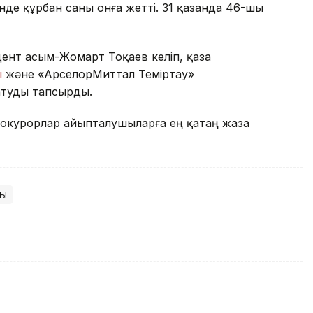
шінде құрбан саны онға жетті. 31 қазанда 46-шы
дент Қасым-Жомарт Тоқаев келіп, қаза
ы
және «АрселорМиттал Теміртау»
туды тапсырды.
рокурорлар айыпталушыларға ең қатаң жаза
сы