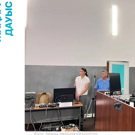
Фото: Айзада Ағылбаева/Kazinform