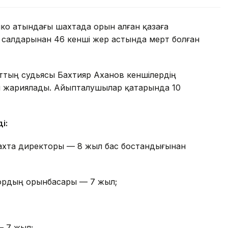
нко атындағы шахтада орын алған қазаға
 салдарынан 46 кенші жер астында мерт болған
ттың судьясы Бахтияр Аханов кеншілердің
мін жариялады. Айыпталушылар қатарында 10
і:
ахта директоры — 8 жыл бас бостандығынан
тордың орынбасары — 7 жыл;
— 7 жыл;