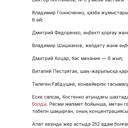
Владимир Гонноченко, қазба жұмыстары
6 ай;
Дмитрий Федоренко, еңбекті қорғау жөн
Владимир Шишканов, желдету және еңбек
Дмитрий Коцар, бас механик — 6 жыл;
Виталий Пестрятак, шаң-жарылысқа қарс
Төлеген Ғабдүшев, конвейерлік тасымалд
Еске салсақ, Костенко атындағы шахтад
болды
. Ресми мәлімет бойынша, метан
тізбегін шақырған, оның концентрациясы
Апат кезінде жер астыда 252 адам болға