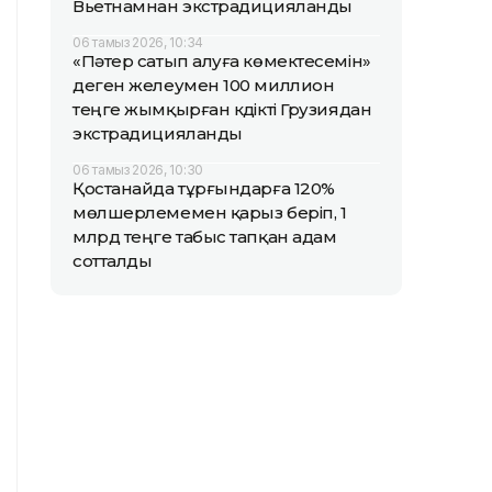
Вьетнамнан экстрадицияланды
06 тамыз 2026, 10:34
«Пәтер сатып алуға көмектесемін»
деген желеумен 100 миллион
теңге жымқырған күдікті Грузиядан
экстрадицияланды
06 тамыз 2026, 10:30
Қостанайда тұрғындарға 120%
мөлшерлемемен қарыз беріп, 1
млрд теңге табыс тапқан адам
сотталды