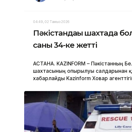
04:49, 02 Тамыз 2026
Пәкістандағы шахтада бол
саны 34-ке жетті
АСТАНА. KAZINFORM – Пәкістанның Б
шахтасының опырылуы салдарынан қа
хабарлайды Kazinform Ховар агенттігі