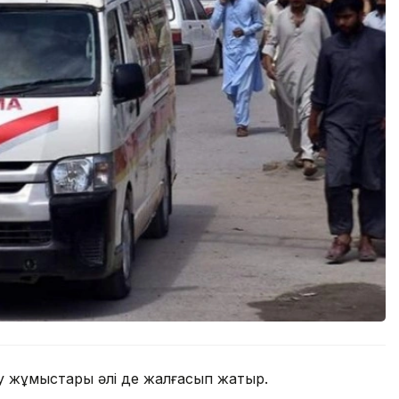
у жұмыстары әлі де жалғасып жатыр.