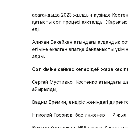
Қарағандыда 2023 жылдың күзінде Косте
қатысты сот процесі аяқталды. Жарылыс
еді.
Алихан Бөкейхан атындағы аудандық со
өліміне әкелген апатқа байланысты үкі
адам.
Сот үкіміне сәйкес келесідей жаза кесілд
Сергей Мустивко, Костенко атындағы ш
айырылды;
Вадим Ерёмин, өндіріс жөніндегі дирек
Николай Грознов, бас инженер — 7 жыл;
Виктор Коптенков, № 6 учаске бастығы 