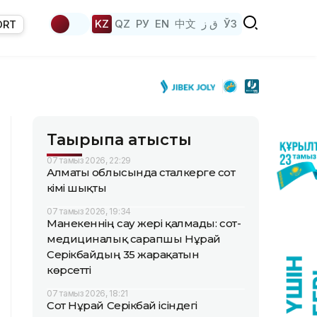
KZ
QZ
РУ
EN
中文
ق ز
ЎЗ
ORT
Тақырыпқа қатысты
07 тамыз 2026, 22:29
Алматы облысында сталкерге сот
үкімі шықты
07 тамыз 2026, 19:34
Манекеннің сау жері қалмады: сот-
медициналық сарапшы Нұрай
Серікбайдың 35 жарақатын
көрсетті
07 тамыз 2026, 18:21
Сот Нұрай Серікбай ісіндегі