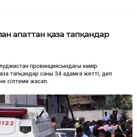
ған апаттан қаза тапқандар
елуджистан провинциясындағы көмір
за тапқандар саны 34 адамға жетті, деп
не сілтеме жасап.