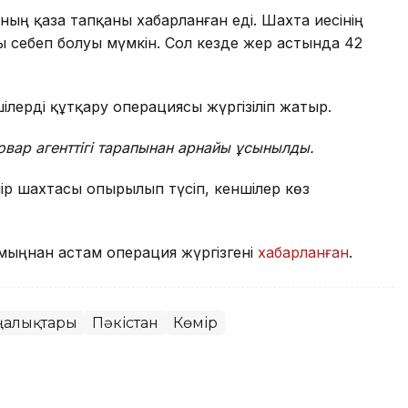
ның қаза тапқаны хабарланған еді. Шахта иесінің
 себеп болуы мүмкін. Сол кезде жер астында 42
ншілерді құтқару операциясы жүргізіліп жатыр.
Ховар агенттігі тарапынан арнайы ұсынылды.
мір шахтасы опырылып түсіп, кеншілер көз
мыңнан астам операция жүргізгені
хабарланған
.
ңалықтары
Пәкістан
Көмір