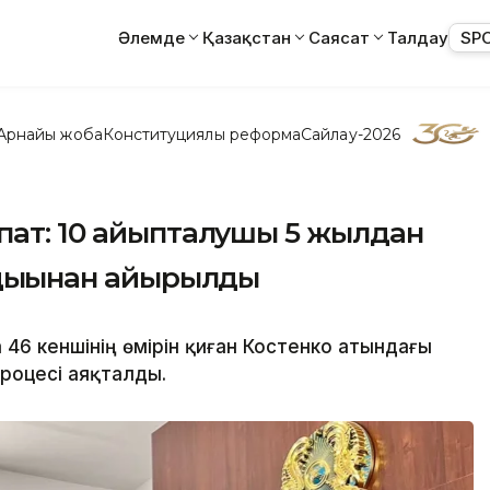
Әлемде
Қазақстан
Саясат
Талдау
SP
Арнайы жоба
Конституциялық реформа
Сайлау-2026
пат: 10 айыпталушы 5 жылдан
ндығынан айырылды
46 кеншінің өмірін қиған Костенко атындағы
роцесі аяқталды.