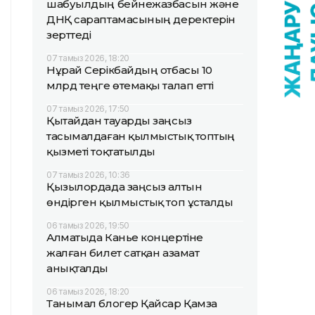
шабуылдың бейнежазбасын және
ДНҚ сараптамасының деректерін
зерттеді
07 тамыз 2026, 18:20
Нұрай Серікбайдың отбасы 10
млрд теңге өтемақы талап етті
07 тамыз 2026, 17:50
Қытайдан тауарды заңсыз
тасымалдаған қылмыстық топтың
қызметі тоқтатылды
07 тамыз 2026, 10:36
Қызылордада заңсыз алтын
өндірген қылмыстық топ ұсталды
06 тамыз 2026, 19:50
Алматыда Канье концертіне
жалған билет сатқан азамат
анықталды
06 тамыз 2026, 18:20
Танымал блогер Қайсар Қамза