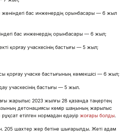
 жөніндегі бас инженердің орынбасары — 6 жыл
індегі бас инженердің орынбасары — 6 жыл;
ті қорғау учаскесінің бастығы — 5 жыл;
ы қорғау учаске бастығының көмекшісі — 6 жыл;
ау учаскесінің бастығы — 5 жыл.
ағы жарылыс 2023 жылғы 28 қазанда таңертең
 газының детонациясы көмір шаңының жарылыс
 рұқсат етілген нормадан едәуір
жоғары болды
.
н. 205 шахтер жер бетіне шығарылды. Жеті адам