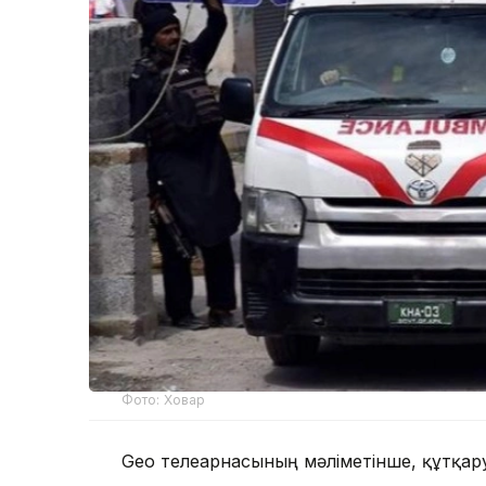
Фото: Ховар
Geo телеарнасының мәліметінше, құтқар