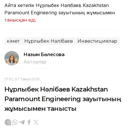
Айта кетелік Нұрлыбек Нәлібаев Kazakhstan
Paramount Engineering зауытының жұмысымен
танысқан еді
.
Үкімет
Нұрлыбек Нәлібаев
Инвестициялар
Назым Бөлесова
Авторлар
17:02, 07 Тамыз 2026
Нұрлыбек Нәлібаев Kazakhstan
Paramount Engineering зауытының
жұмысымен танысты