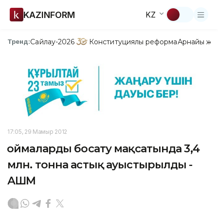
KAZINFORM
KZ
Сайлау-2026
Конституциялық реформа
Арнайы жо
Тренд:
17:05, 29 Мамыр 2012
Қоймаларды босату мақсатында 3,4
млн. тонна астық ауыстырылды -
АШМ