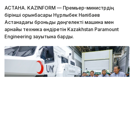
АСТАНА. KAZINFORM — Премьер-министрдің
бірінші орынбасары Нұрлыбек Нәлібаев
Астанадағы броньды дөңгелекті машина мен
арнайы техника өндіретін Kazakhstan Paramount
Engineering зауытына барды.
Фото: Солтан Жексенбеков/ Kazinform