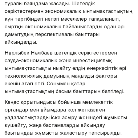
туралы баяндама жасады. Шетелдік
серіктестермен экономикалық ынтымақтастықтың
күн тәртібіндегі негізгі мәселелер талқыланып,
сыртқы экономикалық байланыстарды одан әрі
дамытудың перспективалы бағыттары
айқындалды.
Нұрлыбек Нәлібаев шетелдік серіктестермен
сауда-экономикалық және инвестициялық
ынтымақтастықты нығайту елдің өнеркәсіптік әрі
технологиялық дамуының маңызды факторы
екенін атап өтті. Сонымен қатар
ынтымақтастықтың басым бағыттарын белгіледі.
Кеңес қорытындысы бойынша мемлекеттік
органдар мен ұйымдарға қол жеткізілген
уағдаластықтарды іске асыру жөніндегі жұмысты
күшейту, жаңа бастамаларды айқындау
бағытындағы жұмысты жалғастыру тапсырылды.