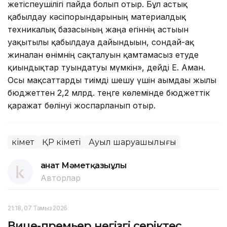
жетіспеушілігі пайда болып отыр. Бұл астық
қабылдау кәсіпорындарының материалдық
техникалық базасының жаңа егіннің астығын
уақытылы қабылдауға дайындығын, сондай-ақ
жиналған өнімнің сақталуын қамтамасыз етуде
қиындықтар туындатуы мүмкін», дейді Е. Аман.
Осы мақсаттарды тиімді шешу үшін ағымдағы жылы
бюджеттен 2,2 млрд. теңге көлемінде бюджеттік
қаражат бөлінуі жоспарланып отыр.
Үкімет
ҚР Үкіметі
Ауыл шаруашылығы
Қанат Мәметқазыұлы
Авторлар
21:18, 07 Тамыз 2026
Вице-премьер негізгі серіктес