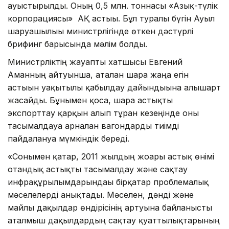
ауыстырылды. Оның 0,5 млн. тоннасы «Азық-түлік
корпорациясы» АҚ астығы. Бұл туралы бүгін Ауыл
шаруашылығы министрлігінде өткен дәстүрлі
брифинг барысында мәлім болды.
Министрліктің жауапты хатшысы Евгений
Аманның айтуынша, аталған шара жаңа егін
астығын уақытылы қабылдау дайындығына алғышарт
жасайды. Бұнымен қоса, шара астықты
экспорттау қарқын алып тұрған кезеңінде оны
тасымалдауға арналған вагондарды тиімді
пайдалануға мүмкіндік береді.
«Сонымен қатар, 2011 жылдың жоғары астық өнімі
отандық астықты тасымалдау және сақтау
инфрақұрылымдарындағы бірқатар проблемалық
мәселелерді анықтады. Мәселен, дәнді және
майлы дақылдар өндірісінің артуына байланысты
аталмыш дақылдардың сақтау қуаттылықтарының