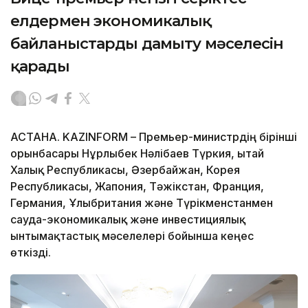
елдермен экономикалық
байланыстарды дамыту мәселесін
қарады
АСТАНА. KAZINFORM – Премьер-министрдің бірінші
орынбасары Нұрлыбек Нәлібаев Түркия, Қытай
Халық Республикасы, Әзербайжан, Корея
Республикасы, Жапония, Тәжікстан, Франция,
Германия, Ұлыбритания және Түрікменстанмен
сауда-экономикалық және инвестициялық
ынтымақтастық мәселелері бойынша кеңес
өткізді.