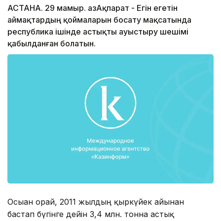
АСТАНА. 29 мамыр. ҚазАқпарат - Егін егетін
аймақтардың қоймаларын босату мақсатында
республика ішінде астықты ауыстыру шешімі
қабылданған болатын.
Осыған орай, 2011 жылдың қыркүйек айынан
бастап бүгінге дейін 3,4 млн. тонна астық