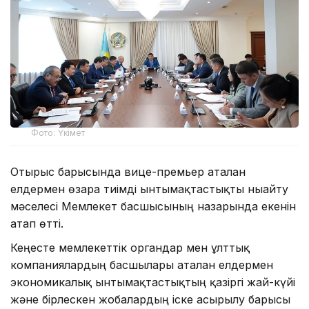
Фото: Үкімет
Отырыс барысында вице-премьер аталған
елдермен өзара тиімді ынтымақтастықты нығайту
мәселесі Мемлекет басшысының назарында екенін
атап өтті.
Кеңесте мемлекеттік органдар мен ұлттық
компаниялардың басшылары аталған елдермен
экономикалық ынтымақтастықтың қазіргі жай-күйі
және бірлескен жобалардың іске асырылу барысы