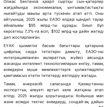
Олжас Бектенов қазіргі сыртқы сын-қатерлер
жағдайында экономикалық ынтымақтастықты
нығайтудың маңызы арта түскенін атап өтті. Оның
айтуынша, 2025 жылы ЕАЭО елдері ішіндегі тауар
айналымы $95 млрд-ты құрады. Биыл бұл
көрсеткіш 7,3%-ға өсіп, $102 млрд-қа дейін жетеді
деп жоспарланған.
ЕҮАК қызметінің басым бағыттары қатарына
цифрлық сауда тетіктерін дамыту, ЕАЭО-ның
интеграцияланған ақпараттық жүйесі аясында
жасанды интеллект технологияларын енгізу, тамақ
өнімдерінің мүше мемлекеттерге қолжетімділігін
қамтамасыз ететін тетіктерді жетілдіру жатады.
Тамақ өнеркәсібі саласында Қазақстанның
экспорттық әлеуеті артып келе жатқаны атап
өтілді. 2025 жылдың қорытындысы бойынша мал
және өсімдік тектес өнімдерді, сондай-ақ дайын