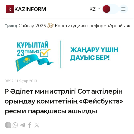
KAZINFORM
KZ
Сайлау-2026
Конституциялық реформа
Арнайы жо
Тренд:
08:12, 11 Қаңтар 2013
ҚР Әділет министрлігі Сот актілерін
орындау комитетінің «Фейсбукта»
ресми парақшасы ашылды