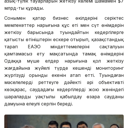
азық-түлік тауарларын жеткізу көлемі шамамен $7
млрд-ты құрады.
Сонымен қатар бизнес өкілдерінің серіктес
мемлекеттер нарығына құс еті мен сүт өнімдерін
жеткізу барысында туындайтын кедергілерге
қатысты өтініштерін ескере отырып, қазақстандық
тарап ЕАЭО міндеттемелерінің сақталуын
қамтамасыз ету мақсатында тамақ өнімдерінің
Одаққа мүше елдер нарығына қол жеткізу
жағдайына жүйелі түрде кешенді мониторинг
жүргізудің орынды екенін атап өтті. Туындаған
мәселелерді реттеуге дәйекті әрі объективті
көзқарас, саудадағы кедергілерді жою жөніндегі
шараларды уақтылы қабылдау өзара сауданың
дамуына елеулі серпін береді.