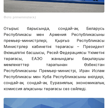
Фото: primeminister.kz
Отырыс барысында, сондай-ақ Беларусь
Республикасы мен Армения Республикасының
премьер-министрлері, Қырғыз Республикасы
Министрлер кабинетінің төрағасы – Президент
Әкімшілігінің басшысы, Ресей Федерациясы Үкіметінің
төрағасы, ЕАЭО жанындағы бақылаушы
мемлекеттер тарапынан Өзбекстан
Республикасының Премьер-министрі, Иран Ислам
Республикасы мен Куба Республикасының өкілдері,
сондай-ақ сондай-ақ Еуразиялық экономикалық
комиссия алқасының төрағасы сөз сөйледі.