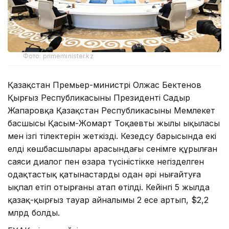
Фото: primeminister.kz
Қазақстан Премьер-министрі Олжас Бектенов
Қырғыз Республикасының Президенті Садыр
Жапаровқа Қазақстан Республикасының Мемлекет
басшысы Қасым-Жомарт Тоқаевтың жылы ықыласы
мен ізгі тілектерін жеткізді. Кезедсу барысында екі
елдің көшбасшылары арасындағы сенімге құрылған
саяси диалог пен өзара түсіністікке негізделген
одақтастық қатынастарды одан әрі нығайтуға
ықпал етіп отырғаны атап өтілді. Кейінгі 5 жылда
қазақ-қырғыз тауар айналымы 2 есе артып, $2,2
млрд болды.