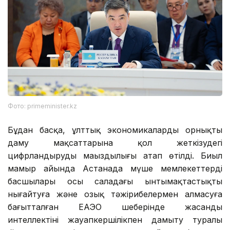
Фото: primeminister.kz
Бұдан басқа, ұлттық экономикалардың орнықты
даму мақсаттарына қол жеткізудегі
цифрландырудың маңыздылығы атап өтілді. Биыл
мамыр айында Астанада мүше мемлекеттердің
басшылары осы саладағы ынтымақтастықты
нығайтуға және озық тәжірибелермен алмасуға
бағытталған ЕАЭО шеңберінде жасанды
интеллектіні жауапкершілікпен дамыту туралы