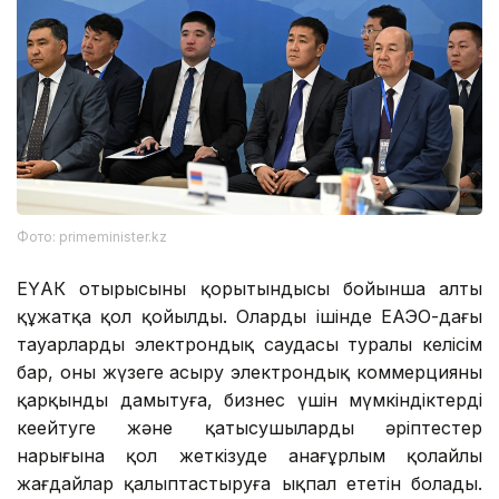
Фото: primeminister.kz
ЕҮАК отырысының қорытындысы бойынша алты
құжатқа қол қойылды. Олардың ішінде ЕАЭО-дағы
тауарлардың электрондық саудасы туралы келісім
бар, оны жүзеге асыру электрондық коммерцияны
қарқынды дамытуға, бизнес үшін мүмкіндіктерді
кеңейтуге және қатысушылардың әріптестер
нарығына қол жеткізуде анағұрлым қолайлы
жағдайлар қалыптастыруға ықпал ететін болады.