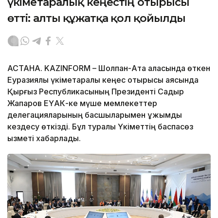
үкіметаралық кеңестің отырысы
өтті: алты құжатқа қол қойылды
АСТАНА. KAZINFORM – Шолпан-Ата қаласында өткен
Еуразиялық үкіметаралық кеңес отырысы аясында
Қырғыз Республикасының Президенті Садыр
Жапаров ЕҮАК-ке мүше мемлекеттер
делегацияларының басшыларымен ұжымдық
кездесу өткізді. Бұл туралы Үкіметтің баспасөз
қызметі хабарлады.