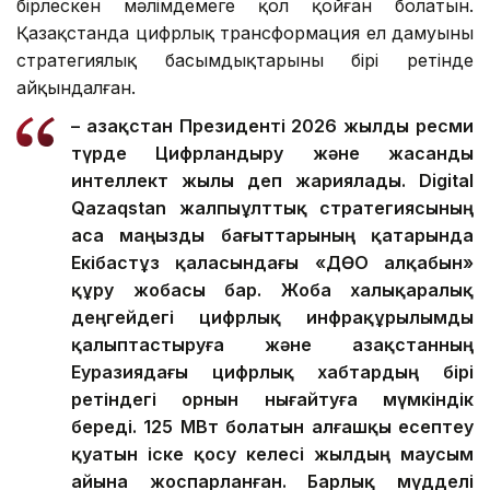
бірлескен мәлімдемеге қол қойған болатын.
Қазақстанда цифрлық трансформация ел дамуының
стратегиялық басымдықтарының бірі ретінде
айқындалған.
– Қазақстан Президенті 2026 жылды ресми
түрде Цифрландыру және жасанды
интеллект жылы деп жариялады. Digital
Qazaqstan жалпыұлттық стратегиясының
аса маңызды бағыттарының қатарында
Екібастұз қаласындағы «ДӨО алқабын»
құру жобасы бар. Жоба халықаралық
деңгейдегі цифрлық инфрақұрылымды
қалыптастыруға және Қазақстанның
Еуразиядағы цифрлық хабтардың бірі
ретіндегі орнын нығайтуға мүмкіндік
береді. 125 МВт болатын алғашқы есептеу
қуатын іске қосу келесі жылдың маусым
айына жоспарланған. Барлық мүдделі