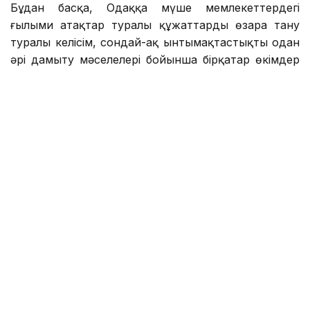
Бұдан басқа, Одаққа мүше мемлекеттердегі
ғылыми атақтар туралы құжаттарды өзара тану
туралы келісім, сондай-ақ ынтымақтастықты одан
әрі дамыту мәселелері бойынша бірқатар өкімдер
қабылданды.
Еуразиялық үкіметаралық кеңестің кезекті отырысы
1-2 қазанда Минск қаласында (Беларусь) өтеді.
Орталық Азия
Үкімет
Қырғызстан
Эльмира Оралбаева
Авторлар
17:03, 06 Тамыз 2026
Олжас Бектенов: ЕАЭО аясында
жасанды интеллект пен кедергісіз