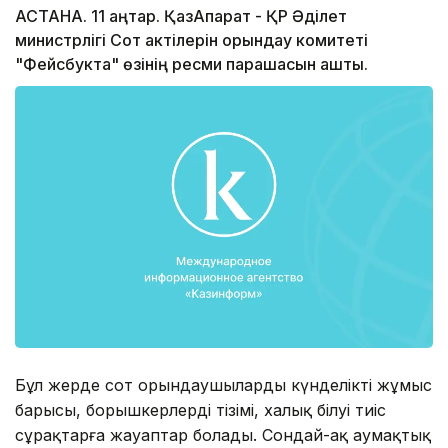
АСТАНА. 11 қаңтар. ҚазАқпарат - ҚР Әділет
министрлігі Сот актілерін орындау комитеті
"Фейсбукта" өзінің ресми парақшасын ашты.
Бұл жерде сот орындаушылардың күнделікті жұмыс
барысы, борышкерлердің тізімі, халық білуі тиіс
сұрақтарға жауаптар болады. Сондай-ақ аумақтық