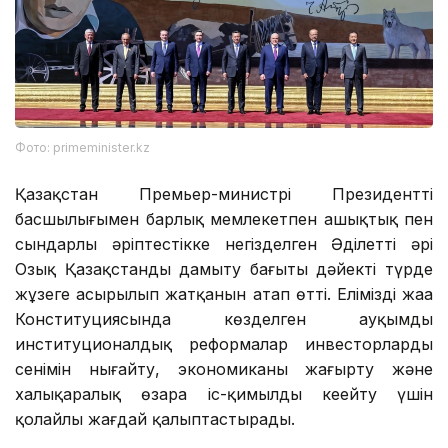
Фото: primeminister.kz
Қазақстан Премьер-министрі Президенттің
басшылығымен барлық мемлекетпен ашықтық пен
сындарлы әріптестікке негізделген Әділетті әрі
Озық Қазақстанды дамыту бағыты дәйекті түрде
жұзеге асырылып жатқанын атап өтті. Еліміздің жаңа
Конституциясында көзделген ауқымды
институционалдық реформалар инвесторлардың
сенімін нығайту, экономиканы жаңғырту және
халықаралық өзара іс-қимылды кеңейту үшін
қолайлы жағдай қалыптастырады.