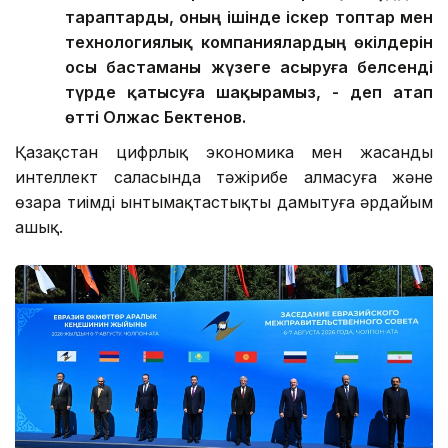
тараптарды, оның ішінде іскер топтар мен
технологиялық компаниялардың өкілдерін
осы бастаманы жүзеге асыруға белсенді
түрде қатысуға шақырамыз, - деп атап
өтті Олжас Бектенов.
Қазақстан цифрлық экономика мен жасанды
интеллект саласында тәжірибе алмасуға және
өзара тиімді ынтымақтастықты дамытуға әрдайым
ашық.