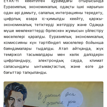
ЕҮАК-тің кеңейтілген құрамдағы отырысында
Еуразиялық экономикалық одақтың ішкі нарығын
одан әрі дамыту, салалық интеграцияны тереңдету,
цифрлық өзара іс-қимылды кеңейту, қаржы-
экономикалық тетіктерді жетілдіру және Одаққа
мүше мемлекеттердің бірлескен жұмысын үйлестіру
мәселелері қаралды. Еуразиялық экономикалық
комиссияның күн тәртібіндегі мәселелер бойынша
баяндамалары тыңдалды. Атап айтқанда, жүк
теміржол тасымалдары мен көлік дәліздерін
цифрландыру, электрондық сауда, климат
саласындағы ынтымақтастық және өзге де
бағыттар талқыланды.