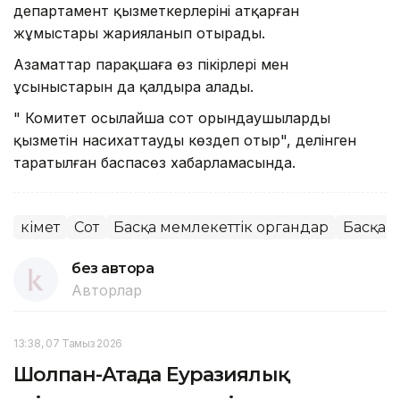
департамент қызметкерлерінің атқарған
жұмыстары жарияланып отырады.
Азаматтар парақшаға өз пікірлері мен
ұсыныстарын да қалдыра алады.
" Комитет осылайша сот орындаушылардың
қызметін насихаттауды көздеп отыр", делінген
таратылған баспасөз хабарламасында.
Үкімет
Сот
Басқа мемлекеттік органдар
Басқа 
без автора
Авторлар
13:38, 07 Тамыз 2026
Шолпан-Атада Еуразиялық