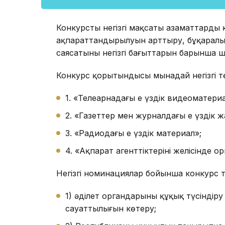
Конкурстың негізгі мақсаты азаматтардың
ақпараттандырылуын арттыру, бұқаралық
саясатының негізгі бағыттарын барынша ш
Конкурс қорытындысы мынадай негізгі тө
1. «Телеарнадағы ең үздік видеоматериа
2. «Газеттер мен журналдағы ең үздік 
3. «Радиодағы ең үздік материал»;
4. «Ақпарат агенттіктерінің желісінде о
Негізгі номинациялар бойынша конкурс
1) әділет органдарының құқық түсіндір
сауаттылығын көтеру;