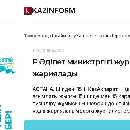
KAZINFORM
Ақорда
Тағайындау
Заң және тәртіп
Дерекқор
Тренд:
11:20, 15 Шілде 2010
ҚР Әділет министрлігі ж
жариялады
АСТАНА. Шілденің 15-і. ҚазАқпарат - 
ағымдағы жылғы 15 шілде мен 15 қар
түсіндіру жұмысының шеңберінде өткіз
үздік жарияланымдарға журналистерд