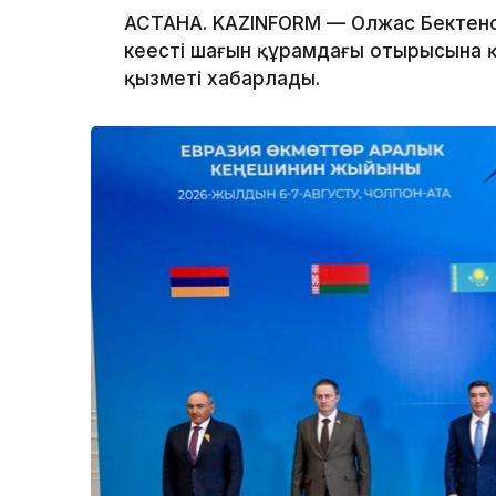
АСТАНА. KAZINFORM — Олжас Бектено
кеңестің шағын құрамдағы отырысына қ
қызметі хабарлады.