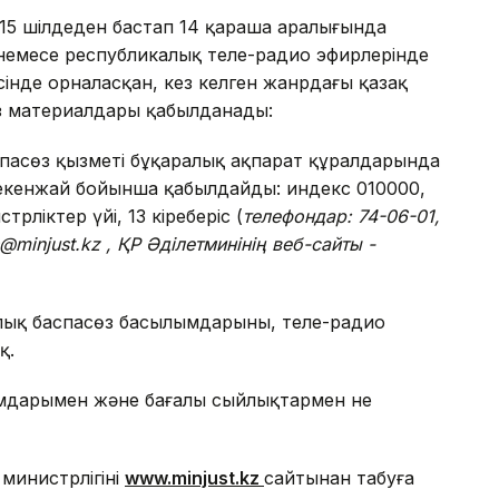
15 шілдеден бастап 14 қараша аралығында
 немесе республикалық теле-радио эфирлерінде
ісінде орналасқан, кез келген жанрдағы қазақ
сөз материалдары қабылданады:
спасөз қызметі бұқаралық ақпарат құралдарында
мекенжай бойынша қабылдайды: индекс 010000,
рліктер үйі, 13 кіреберіс (
телефондар: 74-06-01,
@minjust.kz
, ҚР Әділетминінің веб-сайты -
лық баспасөз басылымдарының, теле-радио
қ.
омдарымен және бағалы сыйлықтармен не
инистрлігінің
www.minjust.kz
сайтынан табуға