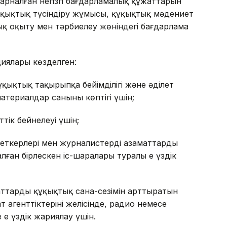
арналған негізгі бағдарламалық құжаттарын
қықтық түсіндіру жұмысы, құқықтық мәдениет
ық оқыту мен тәрбиелеу жөніндегі бағдарлама
иялары көзделген:
ұқықтық тақырыпқа бейімділігі және әділет
ериалдар санының көптігі үшін;
ттік бейнелеуі үшін;
еткерлері мен журналистердің азаматтардың
лған бірлескен іс-шаралары туралы ең үздік
аттардың құқықтық сана-сезімін арттыратын
агенттіктерінің желісінде, радио немесе
ең үздік жариялау үшін.