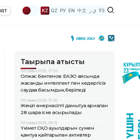
KZ
QZ
РУ
EN
中文
ق ز
ЎЗ
ORT
Тақырыпқа қатысты
06 тамыз 2026, 17:03
Олжас Бектенов: ЕАЭО аясында
жасанды интеллект пен кедергісіз
саудаға басымдық беріледі
06 тамыз 2026, 15:30
Жеңіл өнеркәсіпті дамытуға арналған
28 шара іске асырылады
06 тамыз 2026, 08:12
Үкімет СҚО ауылдарын сумен
қамтуға қайтарылған активтер