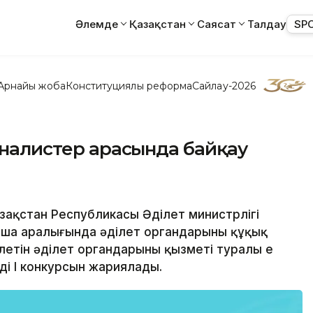
Әлемде
Қазақстан
Саясат
Талдау
SP
Арнайы жоба
Конституциялық реформа
Сайлау-2026
урналистер арасында байқау
Қазақстан Республикасы Әділет министрлігі
аша аралығында әділет органдарының құқық
ілетін әділет органдарының қызметі туралы ең
ің І конкурсын жариялады.