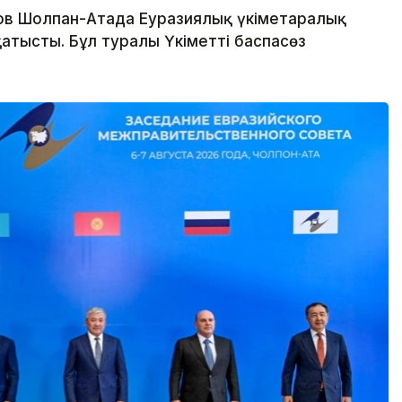
в Шолпан-Атада Еуразиялық үкіметаралық
атысты. Бұл туралы Үкіметтің баспасөз