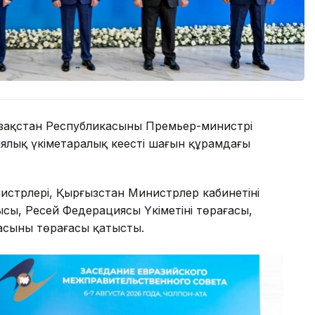
зақстан Республикасының Премьер-министрі
ялық үкіметаралық кеңестің шағын құрамдағы
стрлері, Қырғызстан Министрлер кабинетінің
ысы, Ресей Федерациясы Үкіметінің төрағасы,
сының төрағасы қатысты.