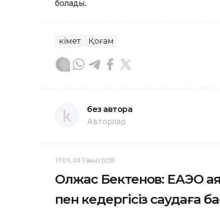
болады.
Үкімет
Қоғам
без автора
Авторлар
17:03, 06 Тамыз 2026
Олжас Бектенов: ЕАЭО а
пен кедергісіз саудаға б