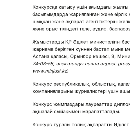
Конкурсқа қатысу үшін ағымдағы жылғы 
басылымдарда жарияланған және өңірлік
шыққан және ақпарат агенттіктерінің жел
және орыс тіліндегі теле, аудио, баспа
Жұмыстарды ҚР Әділет министрлігінің ба
жарнама берілген күннен бастап мына 
Астана қаласы, Орынбор көшесі, 8, Минист
74-08-58, электронды пошта адресі:
press
www.minjust.kz
)
Конкурс республикалық, облыстық, қала
компанияларының журналистері үшін ашы
Конкурс жеңімпаздары лауреаттар дипл
ақшалай сыйақымен марапатталады.
Конкурс туралы толық ақпаратты Әділет м