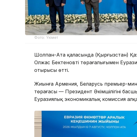
Фото: Үкімет
Шолпан-Ата қаласында (Қырғызстан) Қа
Олжас Бектеновтің төрағалығымен Еурази
отырысы өтті.
Жиынға Армения, Беларусь премьер-мини
төрағасы — Президент Әкімшілігінің басш
Еуразиялық экономикалық комиссия алқа