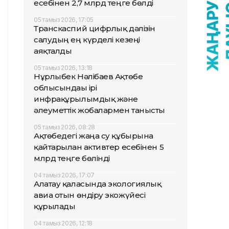
есебінен 2,7 млрд теңге бөлді
05 тамыз 2026, 17:05
Транскаспий цифрлық дәлізін
салудың ең күрделі кезеңі
аяқталды
05 тамыз 2026, 13:18
Нұрлыбек Нәлібаев Ақтөбе
облысындағы ірі
инфрақұрылымдық және
әлеуметтік жобалармен танысты
05 тамыз 2026, 08:28
Ақтөбедегі жаңа су құбырына
қайтарылған активтер есебінен 5
млрд теңге бөлінді
04 тамыз 2026, 17:07
Алатау қаласында экологиялық
авиа отын өндіру экожүйесі
құрылады
04 тамыз 2026, 12:18