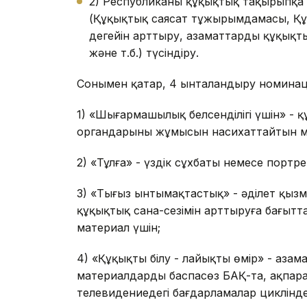
2) Республиканың құқықтық тақырыпқа 
(Құқықтық саясат тұжырымдамасы, Құ
деңгейін арттыру, азаматтарды құқықт
және т.б.) түсіндіру.
Сонымен қатар, 4 ынталандыру номинац
1) «Шығармашылық белсенділігі үшін» - қ
органдарының жұмысын насихаттайтын мат
2) «Тұлға» - үздік сұхбаты немесе портре
3) «Тығыз ынтымақтастық» - әділет қызм
құқықтық сана-сезімін арттыруға бағытта
материал үшін;
4) «Құқықты білу - лайықты өмір» - азам
материалдарды баспасөз БАҚ-та, ақпарат 
телевидениедегі бағдарламалар циклінде 