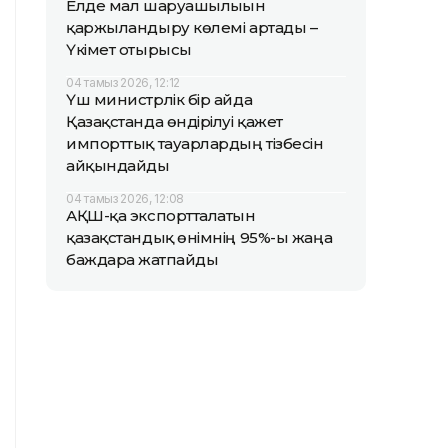
Елде мал шаруашылығын
қаржыландыру көлемі артады –
Үкімет отырысы
04 тамыз 2026, 12:12
Үш министрлік бір айда
Қазақстанда өндірілуі қажет
импорттық тауарлардың тізбесін
айқындайды
04 тамыз 2026, 12:08
АҚШ-қа экспортталатын
қазақстандық өнімнің 95%-ы жаңа
баждарға жатпайды