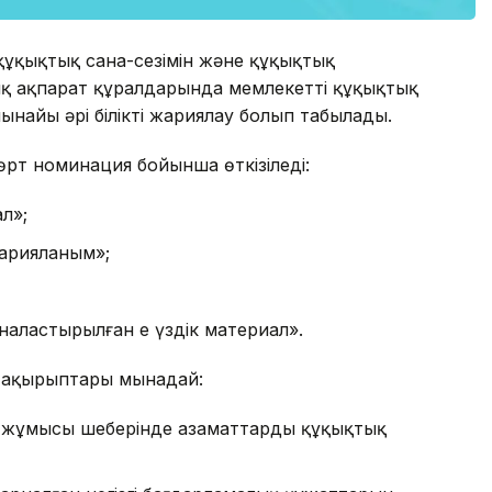
 құқықтық сана-сезімін және құқықтық
 ақпарат құралдарында мемлекеттің құқықтық
ынайы әрі білікті жариялау болып табылады.
рт номинация бойынша өткізіледі:
л»;
жарияланым»;
рналастырылған ең үздік материал».
 тақырыптары мынадай:
у жұмысы шеңберінде азаматтардың құқықтық