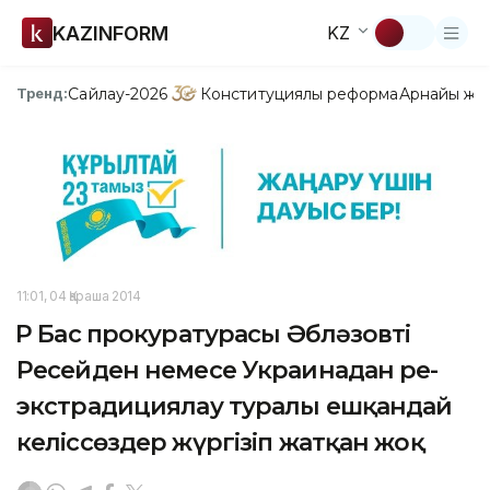
KAZINFORM
KZ
Сайлау-2026
Конституциялық реформа
Арнайы жо
Тренд:
11:01, 04 Қараша 2014
ҚР Бас прокуратурасы Әбләзовті
Ресейден немесе Украинадан ре-
экстрадициялау туралы ешқандай
келіссөздер жүргізіп жатқан жоқ