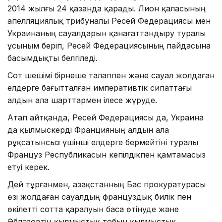
2014 жылғы 24 қазанда қарады. Лион қаласының
апелляциялық трибуналы Ресей Федерациясы мен
Украинаның сауалдарын қанағаттандыру туралы
ұсыным беріп, Ресей Федерациясының пайдасына
басымдықты белгіледі.
Сот шешімі бірнеше талаппен және сауал жолдаған
елдерге бағытталған императивтік сипаттағы
алдын ала шарттармен ілесе жүруде.
Атап айтқанда, Ресей Федерациясы да, Украина
да қылмыскерді Францияның алдын ала
рұқсатынсыз үшінші елдерге бермейтіні туралы
Француз Республикасын кепілдікпен қамтамасыз
етуі керек.
Дей тұрғанмен, Қазақстанның Бас прокуратурасы
өзі жолдаған сауалдың француздық билік пен
өкілетті сотта қаралуын баса өтінуде және
Әбләзовтің қылмыстық тобын қылмыстық