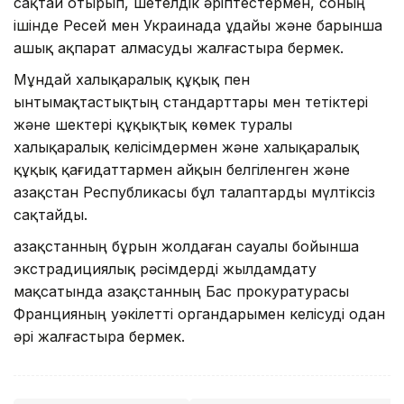
сақтай отырып, шетелдік әріптестермен, соның
ішінде Ресей мен Украинада ұдайы және барынша
ашық ақпарат алмасуды жалғастыра бермек.
Мұндай халықаралық құқық пен
ынтымақтастықтың стандарттары мен тетіктері
және шектері құқықтық көмек туралы
халықаралық келісімдермен және халықаралық
құқық қағидаттармен айқын белгіленген және
Қазақстан Республикасы бұл талаптарды мүлтіксіз
сақтайды.
Қазақстанның бұрын жолдаған сауалы бойынша
экстрадициялық рәсімдерді жылдамдату
мақсатында Қазақстанның Бас прокуратурасы
Францияның уәкілетті органдарымен келісуді одан
әрі жалғастыра бермек.