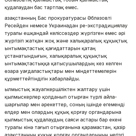
қудалаудан бас тартпақ емес.
Қазақстанның Бас прокуратурасы Әбләзовті
Ресейден немесе Украинадан ре-экстрадициялау
туралы ешқандай келіссөздер жүргізген емес әрі
жүргізіп жатқан жоқ және халықаралық құқықтық
ынтымақтастық қағидаттарын қатаң
ұстанатындығын, халықаралық құқықтық
ынтымақтастыққа қатысушылардың кез келген
өзара уағдаластықтары мен міндеттемелерін
құрметтейтіндігін хабарлайды.
Қылмыстық жауапкершіліктен жалтару үшін
қылмыскерлер қолданып отырған түрлі айла-
шарғылар мен әрекеттер, соның ішінде егеменді
елдер мен олардың құқық қорғау органдарына
қылмыстық қудалаудың саяси астары бар екені
туралы кінә тағып отырғанына қарамастан, қазір
Қазақстанның құқық қорғау органдарының негізгі