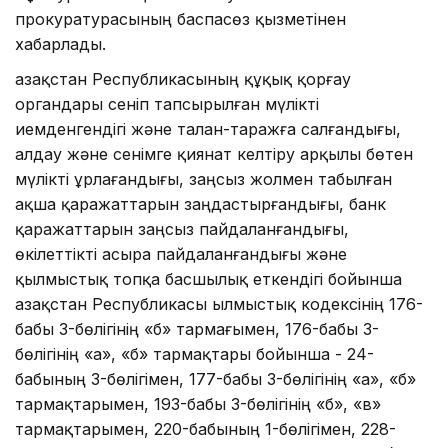
прокуратурасының баспасөз қызметінен
хабарлады.
Қазақстан Республикасының құқық қорғау
органдары сеніп тапсырылған мүлікті
иемденгендігі және талан-таражға салғандығы,
алдау және сенімге қиянат келтіру арқылы бөтен
мүлікті ұрлағандығы, заңсыз жолмен табылған
ақша қаражаттарын заңдастырғандығы, банк
қаражаттарын заңсыз пайдаланғандығы,
өкілеттікті асыра пайдаланғандығы және
қылмыстық топқа басшылық еткендігі бойынша
Қазақстан Республикасы Қылмыстық кодексінің 176-
бабы 3-бөлігінің «б» тармағымен, 176-бабы 3-
бөлігінің «а», «б» тармақтары бойынша - 24-
бабының 3-бөлігімен, 177-бабы 3-бөлігінің «а», «б»
тармақтарымен, 193-бабы 3-бөлігінің «б», «в»
тармақтарымен, 220-бабының 1-бөлігімен, 228-