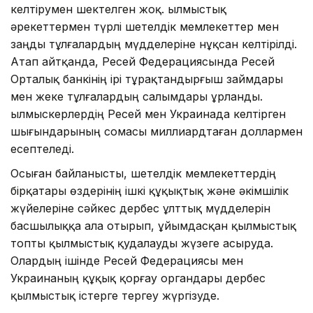
келтірумен шектелген жоқ. Қылмыстық
әрекеттермен түрлі шетелдік мемлекеттер мен
заңды тұлғалардың мүдделеріне нұқсан келтірілді.
Атап айтқанда, Ресей Федерациясында Ресей
Орталық банкінің ірі тұрақтандырғыш займдары
мен жеке тұлғалардың салымдары ұрланды.
Қылмыскерлердің Ресей мен Украинада келтірген
шығындарының сомасы миллиардтаған доллармен
есептеледі.
Осыған байланысты, шетелдік мемлекеттердің
бірқатары өздерінің ішкі құқықтық және әкімшілік
жүйелеріне сәйкес дербес ұлттық мүдделерін
басшылыққа ала отырып, ұйымдасқан қылмыстық
топты қылмыстық қудалауды жүзеге асыруда.
Олардың ішінде Ресей Федерациясы мен
Украинаның құқық қорғау органдары дербес
қылмыстық істерге тергеу жүргізуде.