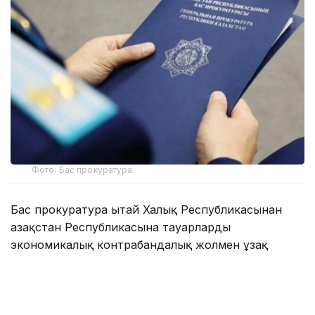
Фото: Бас прокуратура
Бас прокуратура Қытай Халық Республикасынан
Қазақстан Республикасына тауарларды
экономикалық контрабандалық жолмен ұзақ
уақыт бойы заңсыз тасымалдаумен айналысқан
ұйымдасқан қылмыстық топқа қатысты сотқа
дейінгі тергеп-тексеруді жүзеге асыруда.