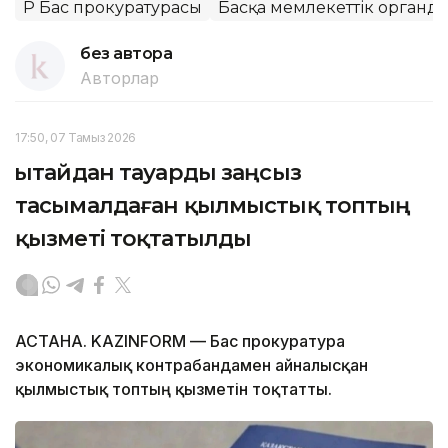
ҚР Бас прокуратурасы
Басқа мемлекеттік органд
без автора
Авторлар
17:50, 07 Тамыз 2026
Қытайдан тауарды заңсыз
тасымалдаған қылмыстық топтың
қызметі тоқтатылды
АСТАНА. KAZINFORM — Бас прокуратура
экономикалық контрабандамен айналысқан
қылмыстық топтың қызметін тоқтатты.