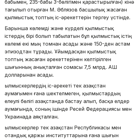
бабымен, 235-бабы 3-бөлігімен қарастырылған) кінә
тағылып отырған М. Әблязов басшылық жасаған
қылмыстық топтың іс-әрекеттерін тергеу үстінде.
Барынша көлемді және күрделі қылмыстық
істердің бірі болып табылатын бұл қылмыстық істің
көлемі екі мың томнан асады және 150-ден астам
эпизодтан тұрады. Ұйымдасқан қылмыстық
топтың жасаған әрекеттерінен келтірілген
шығынның анықталған сомасы 7,5 млрд. АҚШ
долларынан асады.
Қылмыскерлердің іс-әрекеті тек Қазақстан
аумағымен ғана шектелмеген, қылмыстардың
елеулі бөлігі Қазақстанда бастау алып, басқа елдер
аумағында, соның ішінде Ресей Федерациясы мен
Украинада аяқталған.
Қылмыскерлер тек Қазақстан Республикасы мен
отандық қаржы институттарына ғана шығын