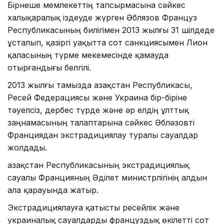
Бірнеше мемлекеттің тапсырмасына сәйкес
халықаралық іздеуде жүрген Әблязов Француз
Республикасының билігімен 2013 жылғы 31 шілдеде
ұсталып, қазіргі уақытта сот санкциясымен Лион
қаласының түрме мекемесінде қамауда
отырғандығы белгілі.
2013 жылғы тамызда Қазақстан Республикасы,
Ресей Федерациясы және Украина бір-біріне
тәуелсіз, дербес түрде және әр елдің ұлттық
заңнамасының талаптарына сәйкес Әбләзовті
Франциядан экстрадициялау туралы сауалдар
жолдады.
Қазақстан Республикасының экстрадициялық
сауалы Францияның Әділет министрлігінің алдын
ала қарауында жатыр.
Экстрадициялауға қатысты ресейлік және
украиналық сауалдарды француздық өкілетті сот