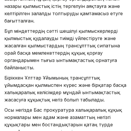
назары қылмыстық істің тергелуін аяқтауға және
келтірілген залалды толтыруды қамтамасыз етуге
бағытталған.
Бұл міндеттердің сәтті шешілуі қылмыскерлерді
қылмыстық қудалауды тиімді үйлестіруге және
жасалған қылмыстардың трансұлттық сипатына
орай басқа мемлекеттердің құқық қорғау
органдарымен тығыз ынтымақтастық орнатуға
байланысты.
Біріккен Ұлттар Ұйымының трансұлттық
ұйымдасқан қылмыспен күрес және бірқатар басқа
халықаралық келісімдер мұндай ынтымақтастық
жасасуға құқықтық негіз болып табылады.
Осы негізде Бас прокуратура халықаралық құқық
нормалары мен адам және азаматтың негізгі
құқықтары мен бостандықтарын қатаң түрде