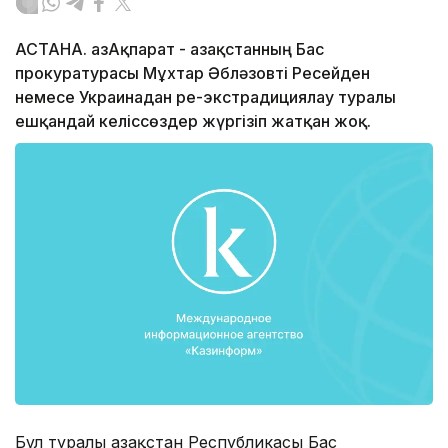
АСТАНА. ҚазАқпарат - Қазақстанның Бас
прокуратурасы Мұхтар Әбләзовті Ресейден
немесе Украинадан ре-экстрадициялау туралы
ешқандай келіссөздер жүргізіп жатқан жоқ.
Бұл туралы Қазақстан Республикасы Бас