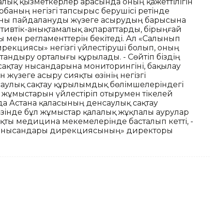
алық қызметкерлер арасында оның қажеттілігін
баның негізгі тапсырыс берушісі ретінде
обаны пайдалануды жүзеге асырудың барысына
тивтік-анықтамалық ақпараттарды, бірыңғай
ы мен регламенттерін бекітеді. Ал «Салынып
рекциясы» негізгі үйлестіруші болып, оның
андыру орталығы құрылады. - Сөйтіп біздің
ақтау нысандарына мониторингіні, бақылау
жүзеге асыру сияқты өзінің негізгі
саулық сақтау құрылымдық бөлімшелеріндегі
 жұмыстарын үйлестіріп отырумен тікелей
да Астана қаласының денсаулық сақтау
 өзінде бұл жұмыстар қалалық жұқпалы аурулар
қты медицина мекемелерінде басталып кетті, -
ау нысандары дирекциясының» директоры