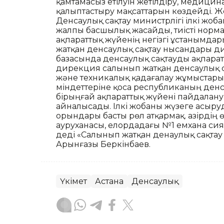
қамтамасыз етілуін жетілдіру, медицин
қалыптастыру мақсаттарын көздейді. Жо
Денсаулық сақтау министрлігі ілкі ж
жалпы басшылық жасайды, тиісті норма
ақпараттық жүйенің негізгі ұстанымдар
жатқан денсаулық сақтау нысандары ди
базасында денсаулық сақтауды ақпаратт
дирекция салынып жатқан денсаулық с
және техникалық қадағалау жұмыстарын 
міндеттеріне қоса республиканың ден
бірыңғай ақпараттық жүйені пайдалану
айналысады. Ілкі жобаны жүзеге асыру
орындары басты рөл атқармақ. Қазірдің
ауруханасы, елордадағы №1 емхана сия
деді «Салынып жатқан денаулық сақт
Арынғазы Беркінбаев.
Үкімет
Астана
Денсаулық