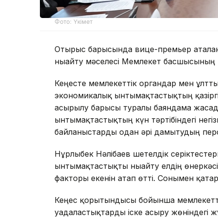
Фото: Үкімет
Отырыс барысында вице-премьер аталға
нығайту мәселесі Мемлекет басшысының н
Кеңесте мемлекеттік органдар мен ұлтт
экономикалық ынтымақтастықтың қазіргі
асырылу барысы туралы баяндама жасад
ынтымақтастықтың күн тәртібіндегі негі
байланыстарды одан әрі дамытудың пер
Нұрлыбек Нәлібаев шетелдік серіктест
ынтымақтастықты нығайту елдің өнеркәс
факторы екенін атап өтті. Сонымен қата
Кеңес қорытындысы бойынша мемлекеттік
уағдаластықтарды іске асыру жөніндегі