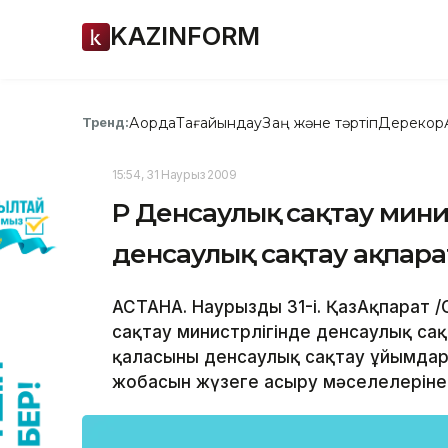
KAZINFORM
Ақорда
Тағайындау
Заң және тәртіп
Дерекқор
Тренд:
15:54, 31 Наурыз 2009
ҚР Денсаулық сақтау мини
денсаулық сақтау ақпар
АСТАНА. Наурыздың 31-і. ҚазАқпарат 
сақтау министрлігінде денсаулық са
қаласының денсаулық сақтау ұйымдарын
жобасын жүзеге асыру мәселелеріне а