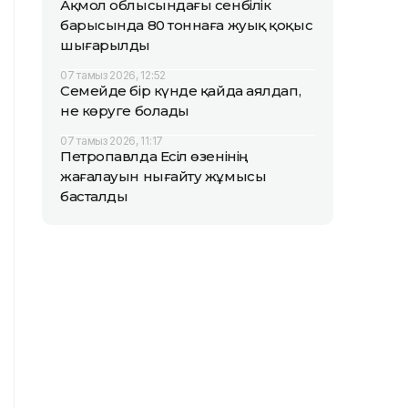
Ақмол облысындағы сенбілік
барысында 80 тоннаға жуық қоқыс
шығарылды
07 тамыз 2026, 12:52
Семейде бір күнде қайда аялдап,
не көруге болады
07 тамыз 2026, 11:17
Петропавлда Есіл өзенінің
жағалауын нығайту жұмысы
басталды