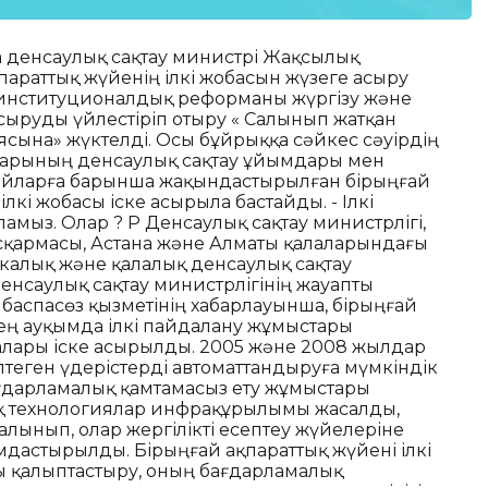
а денсаулық сақтау министрі Жақсылық
араттық жүйенің ілкі жобасын жүзеге асыру
а институционалдық реформаны жүргізу және
сыруды үйлестіріп отыру « Салынып жатқан
сына» жүктелді. Осы бұйрыққа сәйкес сәуірдің
аларының денсаулық сақтау ұйымдары мен
дайларға барынша жақындастырылған бірыңғай
лкі жобасы іске асырыла бастайды. - Ілкі
амыз. Олар ? ҚР Денсаулық сақтау министрлігі,
асқармасы, Астана және Алматы қалаларындағы
калық және қалалық денсаулық сақтау
Денсаулық сақтау министрлігінің жауапты
 баспасөз қызметінің хабарлауынша, бірыңғай
кең ауқымда ілкі пайдалану жұмыстары
ары іске асырылды. 2005 және 2008 жылдар
ген үдерістерді автоматтандыруға мүмкіндік
ағдарламалық қамтамасыз ету жұмыстары
тық технологиялар инфрақұрылымы жасалды,
лынып, олар жергілікті есептеу жүйелеріне
мдастырылды. Бірыңғай ақпараттық жүйені ілкі
ы қалыптастыру, оның бағдарламалық