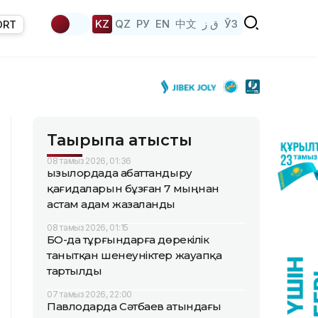
KZ
QZ
РУ
EN
中文
ق ز
ЎЗ
ORT
Тақырыпқа қатысты
08 тамыз 2026, 01:36
Қызылордада абаттандыру
қағидаларын бұзған 7 мыңнан
астам адам жазаланды
08 тамыз 2026, 01:15
БҚО-да тұрғындарға дөрекілік
танытқан шенеуніктер жауапқа
тартылды
07 тамыз 2026, 22:00
Павлодарда Сәтбаев атындағы