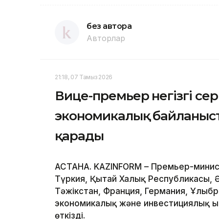
без автора
Авторлар
21:18, 07 Тамыз 2026
Вице-премьер негізгі се
экономикалық байланыс
қарады
АСТАНА. KAZINFORM – Премьер-минист
Түркия, Қытай Халық Республикасы, 
Тәжікстан, Франция, Германия, Ұлыб
экономикалық және инвестициялық ы
өткізді.