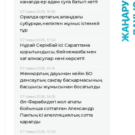
каналда ер адам суға батып кетті
07 тамыз 2026, 19:56
Оралда орталық алаңдағы
субұрқақ неліктен жұмыс істемей
тұр
07 тамыз 2026, 17:04
Нұрай Серікбай ісі: Сараптама
қорытындысы, бейнежазба мен
хат алмасулар нені көрсетті
07 тамыз 2026, 14:14
Жемқорлық дауынан кейін БҚО
денсаулық сақтау басқармасының
басшысы жұмысынан босатылды
07 тамыз 2026, 14:05
Әл-Фарабидегі жол апаты
бойынша сотталған Александр
Пактың ісі апелляциялық сотта
қаралды
07 тамыз 2026, 13:00