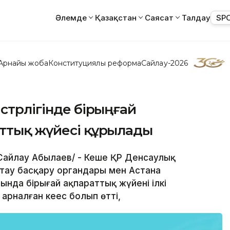
Әлемде
Қазақстан
Саясат
Талдау
SP
Арнайы жоба
Конституциялық реформа
Сайлау-2026
стрлігінде бірыңғай
аттық жүйесі құрылады
/Сайлау Абылаев/ - Кеше ҚР Денсаулық
қтау басқару органдары мен Астана
да бірыңғай ақпараттық жүйенің ілкі
рналған кеңес болып өтті,