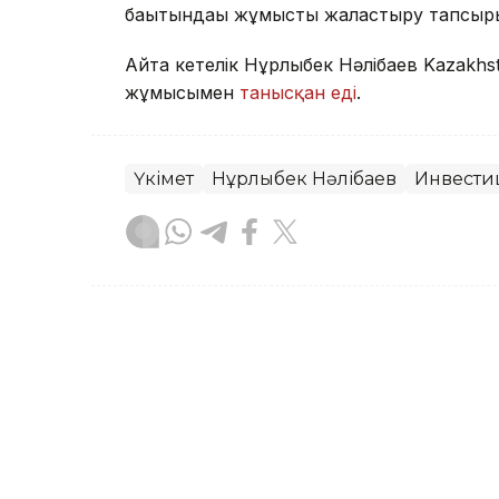
бағытындағы жұмысты жалғастыру тапсы
Айта кетелік Нұрлыбек Нәлібаев Kazakhs
жұмысымен
танысқан еді
.
Үкімет
Нұрлыбек Нәлібаев
Инвести
Назым Бөлесова
Авторлар
17:02, 07 Тамыз 2026
Нұрлыбек Нәлібаев Kazak