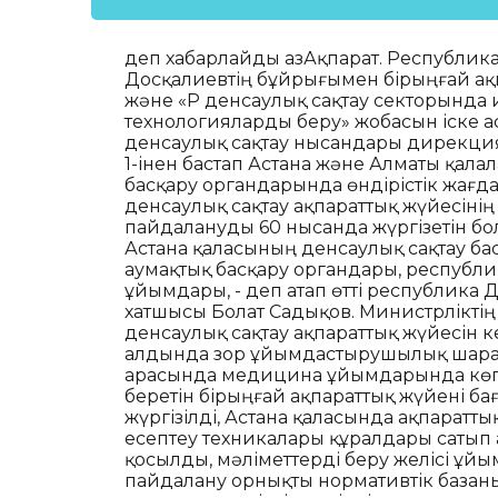
деп хабарлайды ҚазАқпарат. Республик
Досқалиевтің бұйрығымен бірыңғай ақп
және «ҚР денсаулық сақтау секторынд
технологияларды беру» жобасын іске а
денсаулық сақтау нысандары дирекция
1-інен бастап Астана және Алматы қал
басқару органдарында өндірістік жағ
денсаулық сақтау ақпараттық жүйесінің і
пайдалануды 60 нысанда жүргізетін бол
Астана қаласының денсаулық сақтау б
аумақтық басқару органдары, республи
ұйымдары, - деп атап өтті республика 
хатшысы Болат Садықов. Министрліктің
денсаулық сақтау ақпараттық жүйесін 
алдында зор ұйымдастырушылық шарал
арасында медицина ұйымдарында көпте
беретін бірыңғай ақпараттық жүйені б
жүргізілді, Астана қаласында ақпарат
есептеу техникалары құралдары сатып а
қосылды, мәліметтерді беру желісі ұйы
пайдалану орнықты нормативтік базан