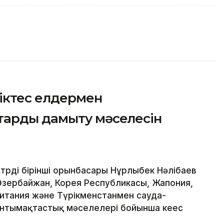
ріктес елдермен
тарды дамыту мәселесін
рдің бірінші орынбасары Нұрлыбек Нәлібаев
Әзербайжан, Корея Республикасы, Жапония,
ритания және Түрікменстанмен сауда-
нтымақтастық мәселелері бойынша кеңес