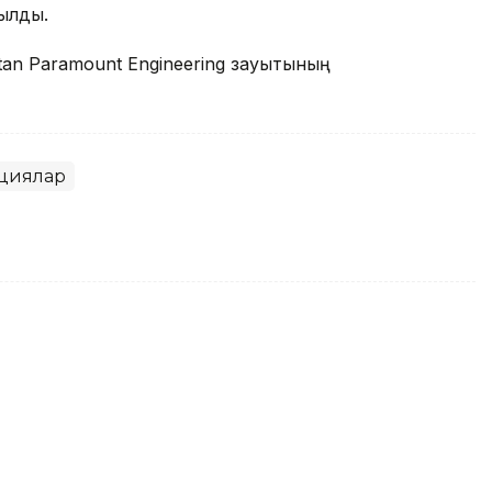
рылды.
tan Paramount Engineering зауытының
циялар
hstan Paramount Engineering