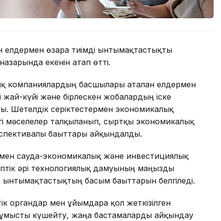
н елдермен өзара тиімді ынтымақтастықты
азарында екенін атап өтті.
ық компаниялардың басшылары аталған елдермен
 жай-күйі және бірлескен жобалардың іске
ы. Шетелдік серіктестермен экономикалық
згі мәселелер талқыланып, сыртқы экономикалық
спективалы бағыттары айқындалды.
ермен сауда-экономикалық және инвестициялық
іптік әрі технологиялық дамуының маңызды
р ынтымақтастықтың басым бағыттарын белгіледі.
 органдар мен ұйымдарға қол жеткізілген
 жұмысты күшейту, жаңа бастамаларды айқындау