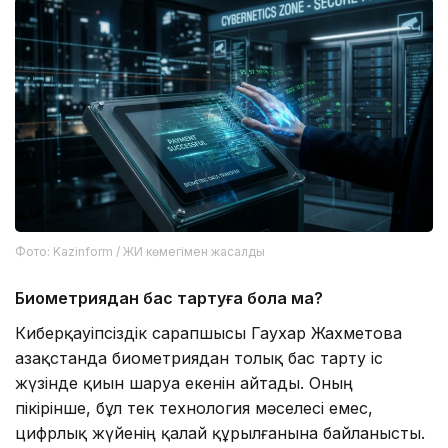
Фото: Kazinform / ЖИ көмегімен жасалды
Биометриядан бас тартуға бола ма?
Киберқауіпсіздік сарапшысы Гаухар Жахметова
Қазақстанда биометриядан толық бас тарту іс
жүзінде қиын шаруа екенін айтады. Оның
пікірінше, бұл тек технология мәселесі емес,
цифрлық жүйенің қалай құрылғанына байланысты.