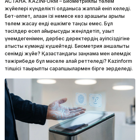
АСТАНА. KAZINFORM – Биометриялық төлем
жүйелері күнделікті қолданысқа жаппай еніп келеді.
Бет-әлпет, алақан ізі немесе көз қарашығы арқылы
төлем жасау енді ешкімге таңсық емес. Бұл
тәсілдер есеп айырысуды жеңілдетіп, уақыт
үнемдегенімен, дербес деректердің қауіпсіздігіне
қатысты күмәнді күшейтеді. Биометрия қаншалықты
сенімді жүйе? Қазақстандағы заңнама мен әлемдік
тәжірибеде бұл мәселе қалай реттеледі? Kazinform
тілшісі тақырыпты сарапшылармен бірге зерделеді.