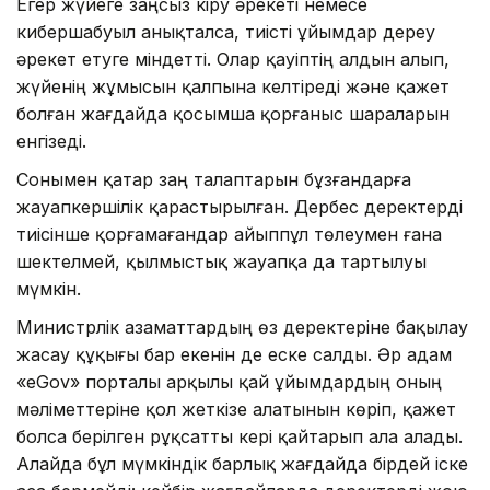
Егер жүйеге заңсыз кіру әрекеті немесе
кибершабуыл анықталса, тиісті ұйымдар дереу
әрекет етуге міндетті. Олар қауіптің алдын алып,
жүйенің жұмысын қалпына келтіреді және қажет
болған жағдайда қосымша қорғаныс шараларын
енгізеді.
Сонымен қатар заң талаптарын бұзғандарға
жауапкершілік қарастырылған. Дербес деректерді
тиісінше қорғамағандар айыппұл төлеумен ғана
шектелмей, қылмыстық жауапқа да тартылуы
мүмкін.
Министрлік азаматтардың өз деректеріне бақылау
жасау құқығы бар екенін де еске салды. Әр адам
«eGov» порталы арқылы қай ұйымдардың оның
мәліметтеріне қол жеткізе алатынын көріп, қажет
болса берілген рұқсатты кері қайтарып ала алады.
Алайда бұл мүмкіндік барлық жағдайда бірдей іске