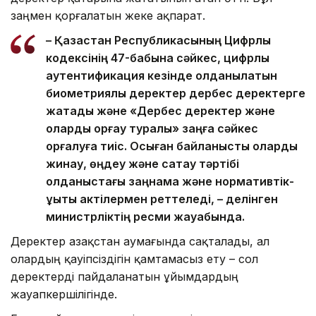
заңмен қорғалатын жеке ақпарат.
– Қазақстан Республикасының Цифрлық
кодексінің 47-бабына сәйкес, цифрлық
аутентификация кезінде қолданылатын
биометриялық деректер дербес деректерге
жатады және «Дербес деректер және
оларды қорғау туралы» заңға сәйкес
қорғалуға тиіс. Осыған байланысты оларды
жинау, өңдеу және сақтау тәртібі
қолданыстағы заңнама және нормативтік-
құқықтық актілермен реттеледі, – делінген
министрліктің ресми жауабында.
Деректер Қазақстан аумағында сақталады, ал
олардың қауіпсіздігін қамтамасыз ету – сол
деректерді пайдаланатын ұйымдардың
жауапкершілігінде.