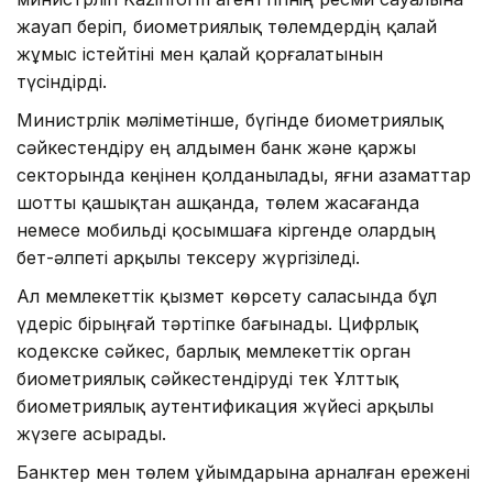
жауап беріп, биометриялық төлемдердің қалай
жұмыс істейтіні мен қалай қорғалатынын
түсіндірді.
Министрлік мәліметінше, бүгінде биометриялық
сәйкестендіру ең алдымен банк және қаржы
секторында кеңінен қолданылады, яғни азаматтар
шотты қашықтан ашқанда, төлем жасағанда
немесе мобильді қосымшаға кіргенде олардың
бет-әлпеті арқылы тексеру жүргізіледі.
Ал мемлекеттік қызмет көрсету саласында бұл
үдеріс бірыңғай тәртіпке бағынады. Цифрлық
кодекске сәйкес, барлық мемлекеттік орган
биометриялық сәйкестендіруді тек Ұлттық
биометриялық аутентификация жүйесі арқылы
жүзеге асырады.
Банктер мен төлем ұйымдарына арналған ережені