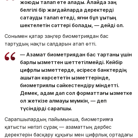
жоюды талап ете алады. Алайда заң
белгілі бір жағдайларда деректерді
сақтауды талап етеді, яғни бұл құқықтың
шектелетін сәттері болады, — дейді ол.
Сонымен қатар заңгер биометриядан бас
тартудың нақты салдарын атап өтті.
— Азамат биометриядан бас тартқаны үшін
барлық қызметтен шеттетілмейді. Кейбір
цифрлық қызметтерде, әсіресе банктердің
қашықтан көрсететін қызметтерінде,
биометриялық сәйкестендіру міндетті.
Демек, адам дәл сол форматтағы қызметке
қол жеткізе алмауы мүмкін, — деп
түсіндірді сарапшы.
Сарапшылардың пайымынша, биометрияға
қатысты негізгі сұрақ — азаматтың дербес
деректерін басқару құқығы мен цифрлық ортадағы