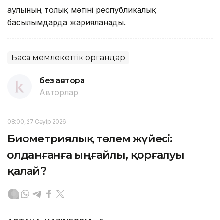
Қаулының толық мәтіні республикалық
басылымдарда жарияланады.
Басқа мемлекеттік органдар
без автора
Авторлар
08:00, 27 Сәуір 2026
Биометриялық төлем жүйесі:
Қолданғанға ыңғайлы, қорғалуы
қалай?