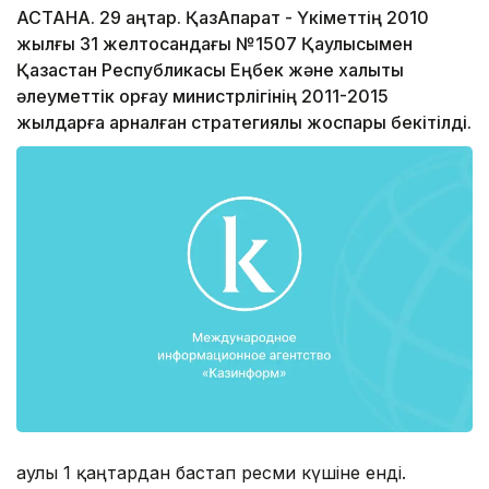
АСТАНА. 29 қаңтар. ҚазАқпарат - Үкіметтің 2010
жылғы 31 желтоқсандағы №1507 Қаулысымен
Қазақстан Республикасы Еңбек және халықты
әлеуметтік қорғау министрлігінің 2011-2015
жылдарға арналған стратегиялық жоспары бекітілді.
Қаулы 1 қаңтардан бастап ресми күшіне енді.