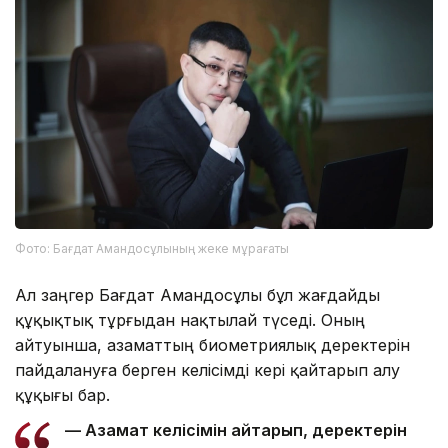
Фото: Бағдат Амандосұлының жеке мұрағаты
Ал заңгер Бағдат Амандосұлы бұл жағдайды
құқықтық тұрғыдан нақтылай түседі. Оның
айтуынша, азаматтың биометриялық деректерін
пайдалануға берген келісімді кері қайтарып алу
құқығы бар.
— Азамат келісімін қайтарып, деректерін