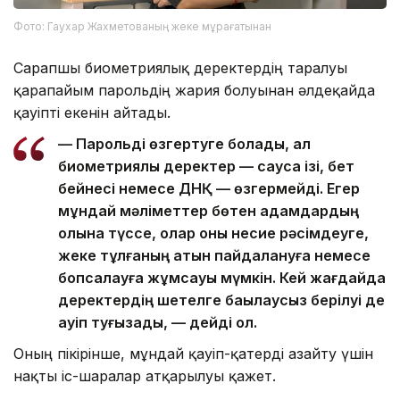
Фото: Гаухар Жахметованың жеке мұрағатынан
Сарапшы биометриялық деректердің таралуы
қарапайым парольдің жария болуынан әлдеқайда
қауіпті екенін айтады.
— Парольді өзгертуге болады, ал
биометриялық деректер — саусақ ізі, бет
бейнесі немесе ДНҚ — өзгермейді. Егер
мұндай мәліметтер бөтен адамдардың
қолына түссе, олар оны несие рәсімдеуге,
жеке тұлғаның атын пайдалануға немесе
бопсалауға жұмсауы мүмкін. Кей жағдайда
деректердің шетелге бақылаусыз берілуі де
қауіп туғызады, — дейді ол.
Оның пікірінше, мұндай қауіп-қатерді азайту үшін
нақты іс-шаралар атқарылуы қажет.