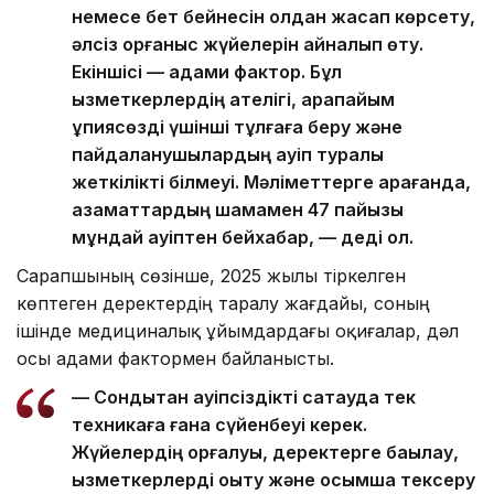
немесе бет бейнесін қолдан жасап көрсету,
әлсіз қорғаныс жүйелерін айналып өту.
Екіншісі — адами фактор. Бұл
қызметкерлердің қателігі, қарапайым
құпиясөзді үшінші тұлғаға беру және
пайдаланушылардың қауіп туралы
жеткілікті білмеуі. Мәліметтерге қарағанда,
азаматтардың шамамен 47 пайызы
мұндай қауіптен бейхабар, — деді ол.
Сарапшының сөзінше, 2025 жылы тіркелген
көптеген деректердің таралу жағдайы, соның
ішінде медициналық ұйымдардағы оқиғалар, дәл
осы адами фактормен байланысты.
— Сондықтан қауіпсіздікті сақтауда тек
техникаға ғана сүйенбеуі керек.
Жүйелердің қорғалуы, деректерге бақылау,
қызметкерлерді оқыту және қосымша тексеру