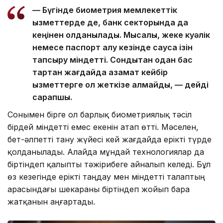
— Бүгінде биометрия мемлекеттік
қызметтерде де, банк секторында да
кеңінен қолданылады. Мысалы, жеке куәлік
немесе паспорт алу кезінде саусақ ізін
тапсыру міндетті. Сондықтан одан бас
тартқан жағдайда азамат кейбір
қызметтерге қол жеткізе алмайды, — дейді
сарапшы.
Сонымен бірге ол барлық биометриялық тәсіл
бірдей міндетті емес екенін атап өтті. Мәселен,
бет-әлпетті тану жүйесі кей жағдайда ерікті түрде
қолданылады. Алайда мұндай технологиялар да
біртіндеп қалыпты тәжірибеге айналып келеді. Бұл
өз кезегінде ерікті таңдау мен міндетті талаптың
арасындағы шекараны біртіндеп жойып бара
жатқанын аңғартады.