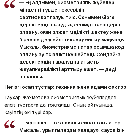
— Ең алдымен, биометриялық жүйелер
міндетті түрде тексеріліп,
сертификатталуы тиіс. Сонымен бірге
деректерді қорғаудың сенімді тәсілдерін
қолдану, оған қолжетімділікті шектеу және
бірнеше деңгейлі тексеру енгізу маңызды.
Мысалы, биометриямен қатар қосымша код
қолдану қауіпсіздікті күшейтеді. Сондай-ақ
деректердің таралуына қатысты
жауапкершілікті арттыру қажет, — деді
сарапшы.
Негізгі осал тұстар: техника және адами фактор
Гаухар Жахметова биометриялық жүйелердегі
әлсіз тұстарға да тоқталды. Оның айтуынша,
қауіптің екі түрі бар.
— Біріншісі — техникалық сипаттағы қатер.
Мысалы, құрылғыларды «алдау»: саусақ ізін