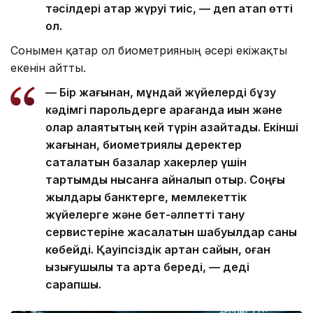
тәсілдері қатар жүруі тиіс, — деп атап өтті
ол.
Сонымен қатар ол биометрияның әсері екіжақты
екенін айтты.
— Бір жағынан, мұндай жүйелерді бұзу
кәдімгі парольдерге қарағанда қиын және
олар алаяқтықтың кей түрін азайтады. Екінші
жағынан, биометриялық деректер
сақталатын базалар хакерлер үшін
тартымды нысанға айналып отыр. Соңғы
жылдары банктерге, мемлекеттік
жүйелерге және бет-әлпетті тану
сервистеріне жасалатын шабуылдар саны
көбейді. Қауіпсіздік артқан сайын, оған
қызығушылық та арта береді, — деді
сарапшы.