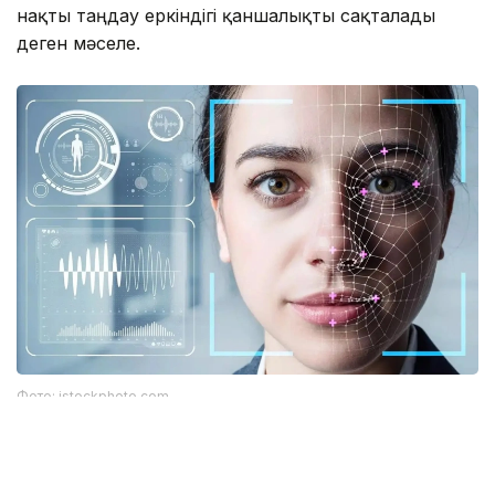
нақты таңдау еркіндігі қаншалықты сақталады
деген мәселе.
Фото: istockphoto.com
Әлемдік тәжірибе: технология бар, бірақ бәрі
бірдей сене бермейді