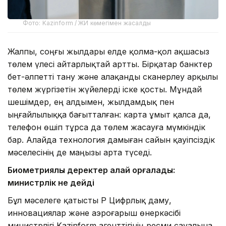
Фото: Kazinform / ЖИ көмегімен жасалды
Жалпы, соңғы жылдары елде қолма-қол ақшасыз
төлем үлесі айтарлықтай артты. Бірқатар банктер
бет-әлпетті тану және алақанды сканерлеу арқылы
төлем жүргізетін жүйелерді іске қосты. Мұндай
шешімдер, ең алдымен, жылдамдық пен
ыңғайлылыққа бағытталған: карта ұмыт қалса да,
телефон өшіп тұрса да төлем жасауға мүмкіндік
бар. Алайда технология дамыған сайын қауіпсіздік
мәселесінің де маңызы арта түседі.
Биометриялық деректер қалай қорғалады:
министрлік не дейді
Бұл мәселеге қатысты ҚР Цифрлық даму,
инновациялар және аэроғарыш өнеркәсібі
министрлігі Kazinform агенттігінің ресми сауалына