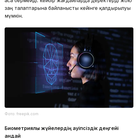
аса бермейді: кейбір жағдайларда деректерді жою
заң талаптарына байланысты кейінге қалдырылуы
мүмкін.
Фото: freepik.com
Биометриялық жүйелердің қауіпсіздік деңгейі
қандай