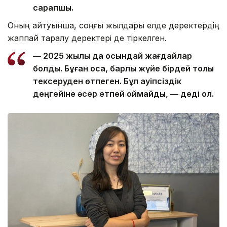
сарапшы.
Оның айтуынша, соңғы жылдары елде деректердің
жаппай таралу деректері де тіркелген.
— 2025 жылы да осындай жағдайлар
болды. Бұған қоса, барлық жүйе бірдей толық
тексеруден өтпеген. Бұл қауіпсіздік
деңгейіне әсер етпей қоймайды, — деді ол.