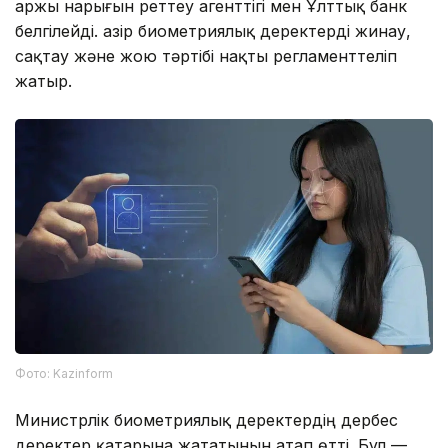
Қаржы нарығын реттеу агенттігі мен Ұлттық банк
белгілейді. Қазір биометриялық деректерді жинау,
сақтау және жою тәртібі нақты регламенттеліп
жатыр.
Фото: Kazinform
Министрлік биометриялық деректердің дербес
деректер қатарына жататынын атап өтті. Бұл —