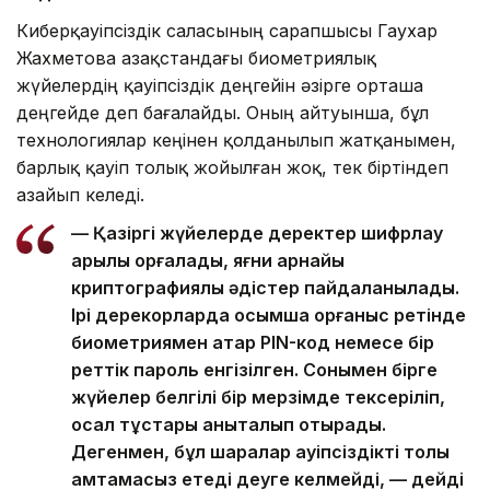
Киберқауіпсіздік саласының сарапшысы Гаухар
Жахметова Қазақстандағы биометриялық
жүйелердің қауіпсіздік деңгейін әзірге орташа
деңгейде деп бағалайды. Оның айтуынша, бұл
технологиялар кеңінен қолданылып жатқанымен,
барлық қауіп толық жойылған жоқ, тек біртіндеп
азайып келеді.
— Қазіргі жүйелерде деректер шифрлау
арқылы қорғалады, яғни арнайы
криптографиялық әдістер пайдаланылады.
Ірі дерекқорларда қосымша қорғаныс ретінде
биометриямен қатар PIN-код немесе бір
реттік пароль енгізілген. Сонымен бірге
жүйелер белгілі бір мерзімде тексеріліп,
осал тұстары анықталып отырады.
Дегенмен, бұл шаралар қауіпсіздікті толық
қамтамасыз етеді деуге келмейді, — дейді