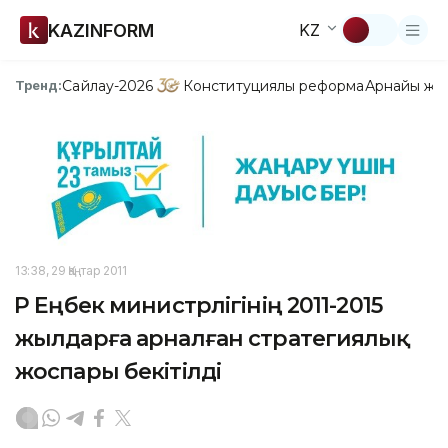
KAZINFORM
KZ
Сайлау-2026
Конституциялық реформа
Арнайы жо
Тренд:
13:38, 29 Қаңтар 2011
ҚР Еңбек министрлігінің 2011-2015
жылдарға арналған стратегиялық
жоспары бекітілді