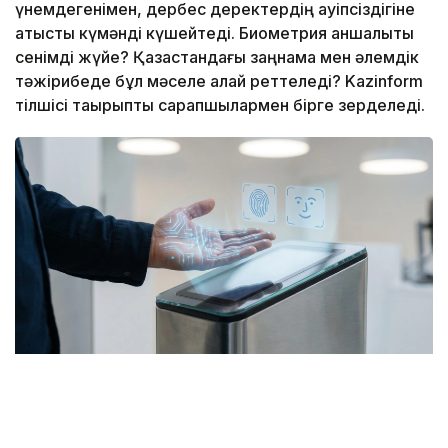
үнемдегенімен, дербес деректердің қауіпсіздігіне
қатысты күмәнді күшейтеді. Биометрия қаншалықты
сенімді жүйе? Қазақстандағы заңнама мен әлемдік
тәжірибеде бұл мәселе қалай реттеледі? Kazinform
тілшісі тақырыпты сарапшылармен бірге зерделеді.
Фото: Kazinform / ЖИ көмегімен жасалды
Жалпы, соңғы жылдары елде қолма-қол ақшасыз