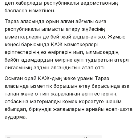
деп хабарлады республикалық ведомствоның
баспасөз қызметінен.
Тараз қаласында орын алған қайғылы оқиға
республикалық қылмыстық атқару жүйесінің
қызметкерлерін де бей-жай қалдырған жоқ. Жұмыс
кеңесі барысында ҚАЖ қызметкерлері
әріптестерінің өз өмірлерін қиып, қылмыскердің
бейбіт адамдардың өміріне қауіп тудыратын қатерлі
оқиғасының алдын алғандығын атап өтті.
Осыған орай ҚАЖ-дың жеке құрамы Тараз
қаласында қызметтік борышын өтеу барысында қаза
тапқан және оқ тиіп жараланған әріптестерінің
отбасына материалдық көмек көрсетуге шешім
қабылдап, біркүндік жалақыларын арнайы есеп-шотқа
аудармақ.