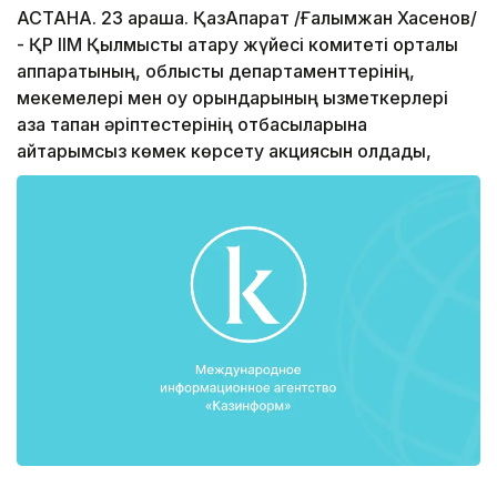
АСТАНА. 23 қараша. ҚазАқпарат /Ғалымжан Хасенов/
- ҚР ІІМ Қылмыстық атқару жүйесі комитеті орталық
аппаратының, облыстық департаменттерінің,
мекемелері мен оқу орындарының қызметкерлері
қаза тапқан әріптестерінің отбасыларына
қайтарымсыз көмек көрсету акциясын қолдады,