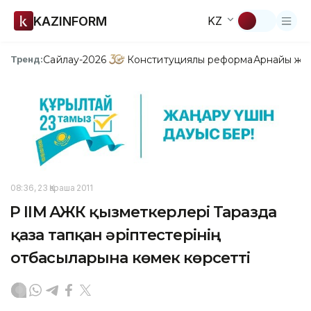
KAZINFORM
KZ
Сайлау-2026
Конституциялық реформа
Арнайы жо
Тренд:
08:36, 23 Қараша 2011
ҚР ІІМ ҚАЖК қызметкерлері Таразда
қаза тапқан әріптестерінің
отбасыларына көмек көрсетті