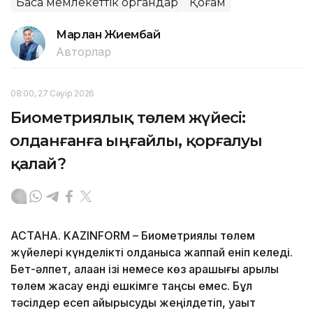
Басқа мемлекеттік органдар
Қоғам
Марлан Жиембай
Авторлар
08:00, 27 Сәуір 2026
Биометриялық төлем жүйесі:
Қолданғанға ыңғайлы, қорғалуы
қалай?
АСТАНА. KAZINFORM – Биометриялық төлем
жүйелері күнделікті қолданысқа жаппай еніп келеді.
Бет-әлпет, алақан ізі немесе көз қарашығы арқылы
төлем жасау енді ешкімге таңсық емес. Бұл
тәсілдер есеп айырысуды жеңілдетіп, уақыт