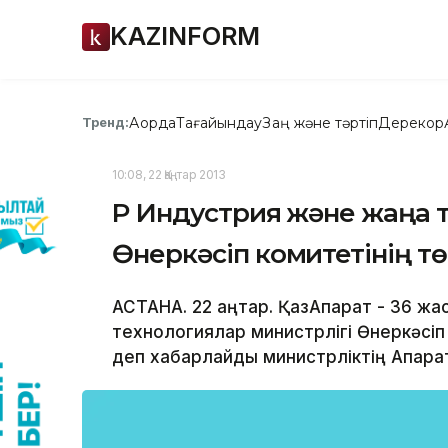
KAZINFORM
Ақорда
Тағайындау
Заң және тәртіп
Дерекқор
Тренд:
10:08, 22 Қаңтар 2013
ҚР Индустрия және жаңа 
Өнеркәсіп комитетінің 
АСТАНА. 22 қаңтар. ҚазАқпарат - 36 
технологиялар министрлігі Өнеркәсіп
деп хабарлайды министрліктің Ақпара