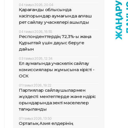
04 тамыз 2026, 20:04
Қарағанды облысында
кәсіпорындар аумағында алғаш
рет сайлау учаскелері ашылды
04 тамыз 2026, 16:55
Респонденттердің 72,3%-ы жаңа
Құрылтай үшін дауыс беруге
дайын
03 тамыз 2026, 12:34
Ел аумағында учаскелік сайлау
комиссиялары жұмысына кірісті -
ОСК
01 тамыз 2026, 19:22
Партиялар сайлаушылармен
жүздесті: мектептерде және өндіріс
орындарында өзекті мәселелер
талқыланды
01 тамыз 2026, 13:50
Орталық Азия елдерінің