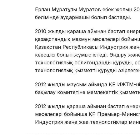
Ерлан Мұратұлы Мұратов еңбек жолын 20
бөлімінде аудармашы болып бастады.
2010 жылдың қараша айынан бастап өнерк
қазақстандық мазмұн мәселелері бойынш
Қазақстан Республикасы Индустрия және 
кеңесшісі болып жұмыс істеді. Өндіру жә
технологиялық полигондарды құруды, 
технологиялық қызметті құруды әзірлеген
2012 жылдың маусым айында ҚР ИЖТМ-нің
бақылау комитетіне мемлекеттік қызметке
2012 жылдың қараша айынан бастап өнерк
мәселелері бойынша ҚР Премьер-Министр
Индустрия және жаңа технологиялар минис