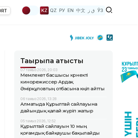
KZ
QZ
РУ
EN
中文
ق ز
ЎЗ
ORT
Тақырыпқа қатысты
07 тамыз 2026, 20:03
Мемлекет басшысы көрнекті
кинорежиссер Ардақ
Әмірқұловтың отбасына көңіл айтты
06 тамыз 2026, 13:28
Алматыда Құрылтай сайлауына
дайындық қалай жүріп жатыр
05 тамыз 2026, 12:52
Құрылтай сайлауын 10 мың
қоғамдық байқаушы бақылайды