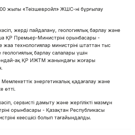
00 жылы «Теңізшевройл» ЖШС-нің бұрғылау
әсіп, жерді пайдалану, геологиялық барлау және
а ҚР Премьер-Министрінің орынбасары -
жаңа технологиялар министрінің штаттан тыс
не геологиялық барлау салалары үшін
сондай-ақ ҚР ИЖТМ жанындағы жоғары
.
 Мемлекеттік энергетикалық қадағалау және
 өтті.
әсіп, сервисті дамыту және жергілікті мазмұн
інің орынбасары - Қазақтан Республикасы
трінің кеңесшісі болып тағайындалды.