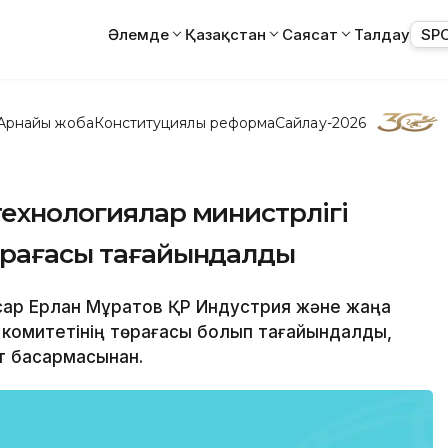
Әлемде
Қазақстан
Саясат
Талдау
SP
Арнайы жоба
Конституциялық реформа
Сайлау-2026
технологиялар министрлігі
төрағасы тағайындалды
жасар Ерлан Мұратов ҚР Индустрия және жаңа
 комитетінің төрағасы болып тағайындалды,
т басқармасынан.