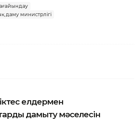
ағайындау
 даму министрлігі
ріктес елдермен
тарды дамыту мәселесін