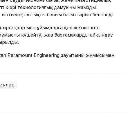
птік әрі технологиялық дамуының маңызды
р ынтымақтастықтың басым бағыттарын белгіледі.
 органдар мен ұйымдарға қол жеткізілген
 жұмысты күшейту, жаңа бастамаларды айқындау
сырылды.
tan Paramount Engineering зауытының жұмысымен
иялар