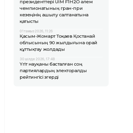
президенттері UIM F1H2O әлем
чемпионатының гран-при
кезеңінің ашылу салтанатына
қатысты
01 тамыз 2026, 11:26
Қасым-Жомарт Тоқаев Қостанай
облысының 90 жылдығына орай
құттықтау жолдады
30 шілде 2026, 17:48
Үгіт науқаны басталған соң
партиялардың электоралды
рейтингісі өзгерді