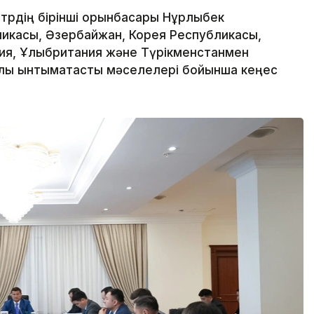
трдің бірінші орынбасары Нұрлыбек
ликасы, Әзербайжан, Корея Республикасы,
ния, Ұлыбритания және Түрікменстанмен
лық ынтымақтастық мәселелері бойынша кеңес