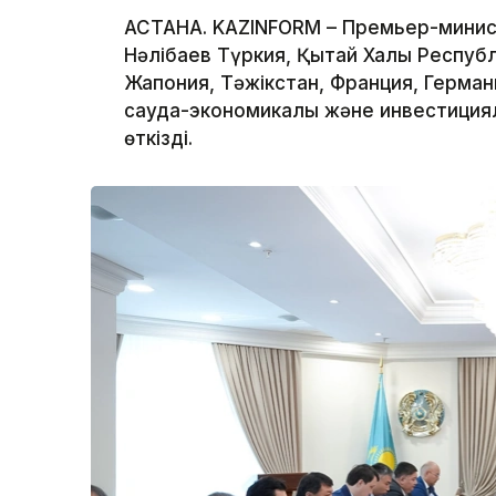
АСТАНА. KAZINFORM – Премьер-минис
Нәлібаев Түркия, Қытай Халық Респуб
Жапония, Тәжікстан, Франция, Герма
сауда-экономикалық және инвестиция
өткізді.