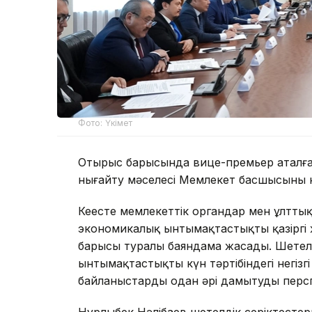
Фото: Үкімет
Отырыс барысында вице-премьер аталға
нығайту мәселесі Мемлекет басшысының н
Кеңесте мемлекеттік органдар мен ұлтт
экономикалық ынтымақтастықтың қазіргі 
барысы туралы баяндама жасады. Шетел
ынтымақтастықтың күн тәртібіндегі негі
байланыстарды одан әрі дамытудың пер
Нұрлыбек Нәлібаев шетелдік серіктест