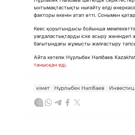
ынтымақтастықты нығайту елдің өнеркәсі
факторы екенін атап өтті. Сонымен қата
Кеңес қорытындысы бойынша мемлекеттік
уағдаластықтарды іске асыру жөніндегі
бағытындағы жұмысты жалғастыру тап
Айта кетелік Нұрлыбек Нәлібаев Kazakhs
танысқан еді
.
Үкімет
Нұрлыбек Нәлібаев
Инвестиц
Назым Бөлесова