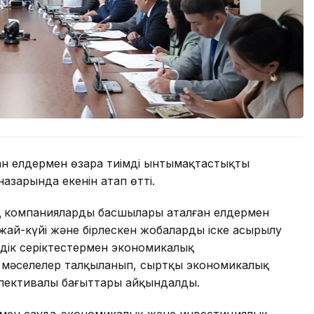
н елдермен өзара тиімді ынтымақтастықты
азарында екенін атап өтті.
ық компаниялардың басшылары аталған елдермен
жай-күйі және бірлескен жобалардың іске асырылу
дік серіктестермен экономикалық
згі мәселелер талқыланып, сыртқы экономикалық
спективалы бағыттары айқындалды.
ермен сауда-экономикалық және инвестициялық