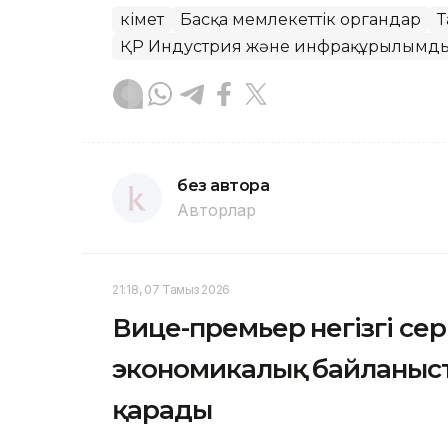
Үкімет
Басқа мемлекеттік органдар
Т
ҚР Индустрия және инфрақұрылымдық
без автора
Авторлар
21:18, 07 Тамыз 2026
Вице-премьер негізгі се
экономикалық байланыс
қарады