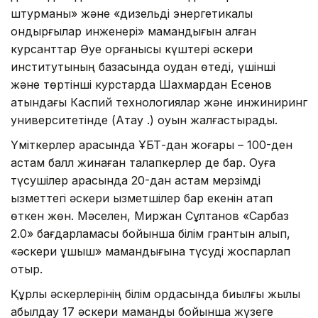
штурманы» және «дизельді энергетикалық
қондырғылар инженері» мамандығын алған
курсанттар Әуе қорғанысы күштері әскери
институтының базасында оқудан өтеді, үшінші
және төртінші курстарда Шахмардан Есенов
атындағы Каспий технологиялар және инжиниринг
университетінде (Ақтау қ.) оқуын жалғастырады.
Үміткерлер арасында ҰБТ-дан жоғары – 100-ден
астам балл жинаған талапкерлер де бар. Оқуға
түсушілер арасында 20-дан астам мерзімді
қызметтегі әскери қызметшілер бар екенін атап
өткен жөн. Мәселен, Миржан Сұлтанов «Сарбаз
2.0» бағдарламасы бойынша білім грантын алып,
«әскери ұшқыш» мамандығына түсуді жоспарлап
отыр.
Құрлық әскерлерінің білім ордасында биылғы жылы
қабылдау 17 әскери мамандық бойынша жүзеге