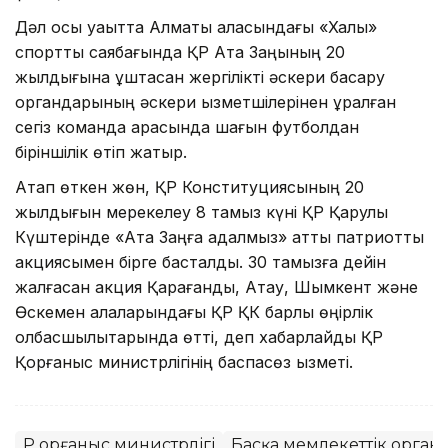
Дәл осы уақытта Алматы қаласындағы «Халық»
спорттық саябағында ҚР Ата Заңының 20
жылдығына ұштасқан жергілікті әскери басқару
органдарының әскери қызметшілерінен құралған
сегіз команда арасында шағын футболдан
біріншілік өтіп жатыр.
Атап өткен жөн, ҚР Конституциясының 20
жылдығын мерекелеу 8 тамыз күні ҚР Қарулы
Күштерінде «Ата Заңға адалмыз» атты патриоттық
акциясымен бірге басталды. 30 тамызға дейін
жалғасқан акция Қарағанды, Ақтау, Шымкент және
Өскемен қалаларындағы ҚР ҚК барлық өңірлік
қолбасшылықтарында өтті, деп хабарлайды ҚР
Қорғаныс министрлігінің баспасөз қызметі.
ҚР Қорғаныс министрлігі
Басқа мемлекеттік орган