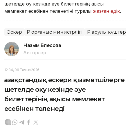
шетелде оқу кезінде әуе билеттерінің ақысы
мемлекет есебінен төленетіні туралы
жазған едік
.
Әскер
ҚР Қорғаныс министрлігі
ҚР Қарулы күштері
Назым Бөлесова
Авторлар
12:34, 06 Тамыз 2026
Қазақстандық әскери қызметшілерге
шетелде оқу кезінде әуе
билеттерінің ақысы мемлекет
есебінен төленеді