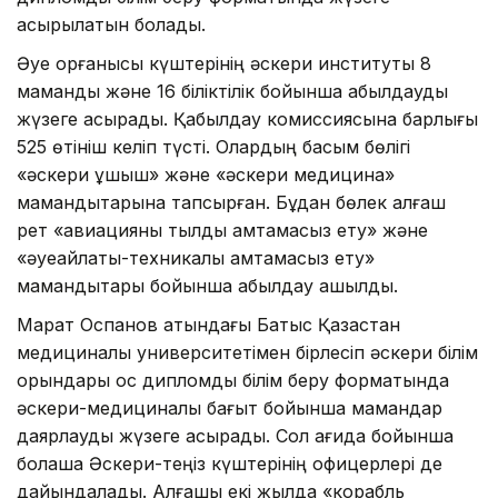
асырылатын болады.
Әуе қорғанысы күштерінің әскери институты 8
мамандық және 16 біліктілік бойынша қабылдауды
жүзеге асырады. Қабылдау комиссиясына барлығы
525 өтініш келіп түсті. Олардың басым бөлігі
«әскери ұшқыш» және «әскери медицина»
мамандықтарына тапсырған. Бұдан бөлек алғаш
рет «авиацияны тылдық қамтамасыз ету» және
«әуеайлақтық-техникалық қамтамасыз ету»
мамандықтары бойынша қабылдау ашылды.
Марат Оспанов атындағы Батыс Қазақстан
медициналық университетімен бірлесіп әскери білім
орындары қос дипломды білім беру форматында
әскери-медициналық бағыт бойынша мамандар
даярлауды жүзеге асырады. Сол қағида бойынша
болашақ Әскери-теңіз күштерінің офицерлері де
дайындалады. Алғашқы екі жылда «корабль