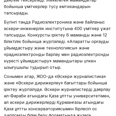
деңгейі тексеріледі. Жекелеген мамандықтар
бойынша үміткерлер түсу емтихандарын
тапсырады.
Бүгінгі таңда Радиоэлектроника және байланыс
әскери-инженерлік институтына 400 үміткер құжат
тапсырды. Конкурстық іріктеу 6 мамандық және 12
біліктілік бойынша жүргізіледі. «Ақпаратты қорғауды
ұйымдастыру және технологиясы» және
«радиоэлектрондық барлау мен радиоэлектрондық
күресті ұйымдастыру» мамандықтары үлкен
қызығушылық тудырып отыр.
Сонымен қатар, ЖОО-да «Әскери журналистика»
және «Әскери дирижерлеу» бағыттары бойынша
іріктеу жүргізілуде. Әскери журналистерді даярлау
әл-Фараби атындағы Қазақ ұлттық университетімен,
ал әскери дирижерлерді Құрманғазы атындағы
Қазақ ұлттық консерваториясымен бірлесіп қос
дипломдық білім беру форматында жүзеге