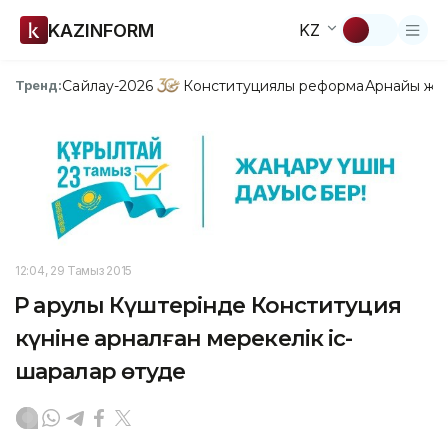
KAZINFORM
KZ
Сайлау-2026
Конституциялық реформа
Арнайы жо
Тренд:
12:04, 29 Тамыз 2015
ҚР Қарулы Күштерінде Конституция
күніне арналған мерекелік іс-
шаралар өтуде