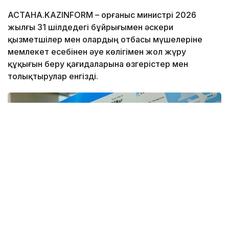
АСТАНА.KAZINFORM – Қорғаныс министрі 2026
жылғы 31 шілдедегі бұйрығымен әскери
қызметшілер мен олардың отбасы мүшелеріне
мемлекет есебінен әуе көлігімен жол жүру
құқығын беру қағидаларына өзгерістер мен
толықтырулар енгізді.