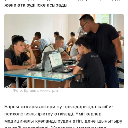
және өткізуді іске асырады.
Фото: Қорғаныс министрлігі
Барлық жоғары әскери оқу орындарында кәсіби-
психологиялық іріктеу өткізілді. Үміткерлер
медициналық куәландырудан өтіп, дене шынықтыру