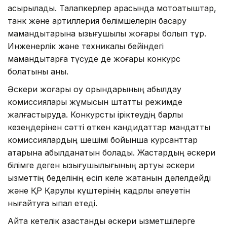
асырылады. Талапкерлер арасында мотоатқыштар,
танк және артиллерия бөлімшелерін басқару
мамандықтарына қызығушылық жоғары болып тұр.
Инженерлік және техникалық бейіндегі
мамандықтарға түсуде де жоғары конкурс
болатыны анық.
Әскери жоғары оқу орындарының қабылдау
комиссиялары жұмысын штаттық режимде
жалғастыруда. Конкурстық іріктеудің барлық
кезеңдерінен сәтті өткен кандидаттар мандаттық
комиссиялардың шешімі бойынша курсанттар
қатарына қабылданатын болады. Жастардың әскери
білімге деген қызығушылығының артуы әскери
қызметтің беделінің өсіп келе жатқанын дәлелдейді
және ҚР Қарулы күштерінің кадрлық әлеуетін
нығайтуға ықпал етеді.
Айта кетелік қазақстандық әскери қызметшілерге