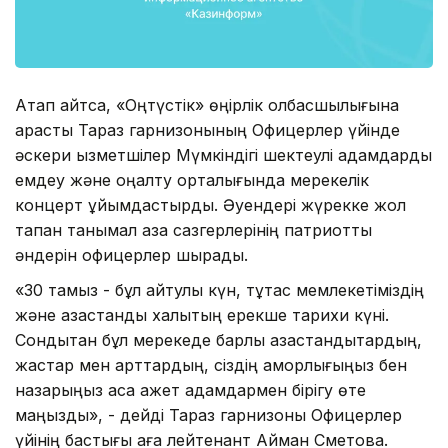
Атап айтсақ, «Оңтүстік» өңірлік қолбасшылығына
қарасты Тараз гарнизонының Офицерлер үйінде
әскери қызметшілер Мүмкіндігі шектеулі адамдарды
емдеу және оңалту орталығында мерекелік
концерт ұйымдастырды. Әуендері жүрекке жол
тапқан танымал қазақ сазгерлерінің патриоттық
әндерін офицерлер шырқады.
«30 тамыз - бұл айтулы күн, тұтас мемлекетіміздің
және қазақстандық халықтың ерекше тарихи күні.
Сондықтан бұл мерекеде барлық қазақстандықтардың,
жастар мен қарттардың, сіздің қамқорлығыңыз бен
назарыңыз аса қажет адамдармен бірігу өте
маңызды», - дейді Тараз гарнизоны Офицерлер
үйінің бастығы аға лейтенант Айман Сметова.