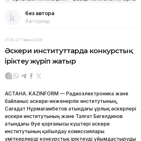
без автора
Авторлар
21:35, 07 Тамыз 2026
Әскери институттарда конкурстық
іріктеу жүріп жатыр
АСТАНА. KAZINFORM — Радиоэлектроника және
байланыс әскери-инженерлік институтының,
Сағадат Нұрмағамбетов атындағы Құрлық әскерлері
әскери институтының және Талғат Бигелдинов
атындағы Әуе қорғанысы күштері әскери
институтының қабылдау комиссиялары
үміткерлерді конкурстық іріктеуді ұйымдастыруды