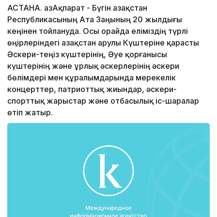
АСТАНА. ҚазАқпарат - Бүгін Қазақстан
Республикасының Ата Заңының 20 жылдығы
кеңінен тойлануда. Осы орайда еліміздің түрлі
өңірлеріндегі Қазақстан Қарулы Күштеріне қарасты
Әскери-теңіз күштерінің, Әуе қорғанысы
күштерінің және Құрлық әскерлерінің әскери
бөлімдері мен құралымдарында мерекелік
концерттер, патриоттық жиындар, әскери-
спорттық жарыстар және отбасылық іс-шаралар
өтіп жатыр.