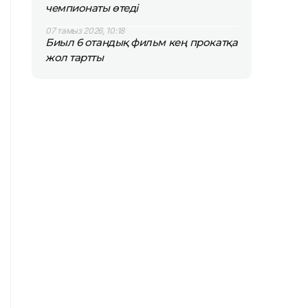
чемпионаты өтеді
07 тамыз 2026, 10:18
Биыл 6 отандық фильм кең прокатқа
жол тартты