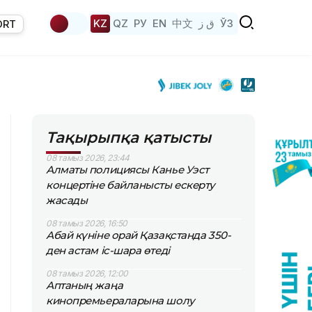
KZ
QZ
РУ
EN
中文
ق ز
ЎЗ
ORT
Тақырыпқа қатысты
08 тамыз 2026, 23:44
Алматы полициясы Канье Уэст
концертіне байланысты ескерту
жасады
08 тамыз 2026, 16:50
Абай күніне орай Қазақстанда 350-
ден астам іс-шара өтеді
08 тамыз 2026, 12:00
Аптаның жаңа
кинопремьераларына шолу