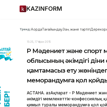
KAZINFORM
Ақорда
Тағайындау
Заң және тәртіп
Дерекқор
Тренд:
15:25, 17 Қазан 2015
ҚР Мәдениет және спорт м
облысының әкімдігі діни
қамтамасыз ету жөнінде
меморандумға қол қойд
АСТАНА. ҚазАқпарат - ҚР Мәдениет жә
әкімдігі мемлекеттік-конфессиялық 
қимыл туралы меморандумға қол қой