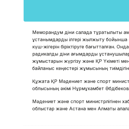
Меморандум діни салада тұрақтылықты қ
ұстанымдарды ілгері жылжыту бойынша о
күш-жігерін біріктіруге бағытталған. Онда
радикалдық діни ағымдарды ұстанушылар
жұмыстарын жүргізу және ҚР Үкіметі мен
байланыс кеңестері жұмысының тиімдігін 
Құжатқа ҚР Мәдениет және спорт минис
облысының әкімі Нұрмұхамбет Әбдібеков қ
Мәдениет және спорт министрлігінен ха
облыстар және Астана мен Алматы қалалар