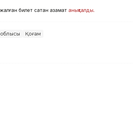
жалған билет сатқан азамат
анықталды.
 облысы
Қоғам
анда 350-ден астам іс-шара