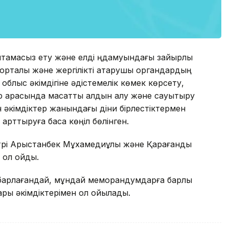
амтамасыз ету және елді ңдамуындағы зайырлы
рталық және жергілікті атқарушы органдардың
 облыс әкімдігіне әдістемелік көмек көрсету,
 арасында мақсатты алдын алу және сауықтыру
 әкімдіктер жанындағы діни бірлестіктермен
арттыруға баса көңіл бөлінген.
трі Арыстанбек Мұхамедиұлы және Қарағанды
ол қойды.
барлағандай, мұндай меморандумдарға барлық
ы әкімдіктерімен қол қойылады.