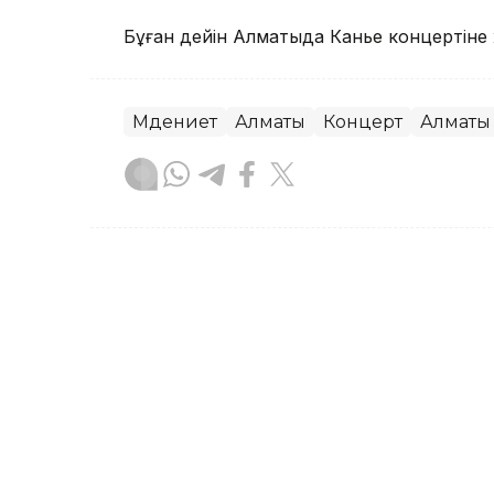
Бұған дейін Алматыда Канье концертіне 
Мәдениет
Алматы
Концерт
Алматы
Досбол Атажан
Авторлар
16:50, 08 Тамыз 2026
Абай күніне орай Қазақст
өтеді