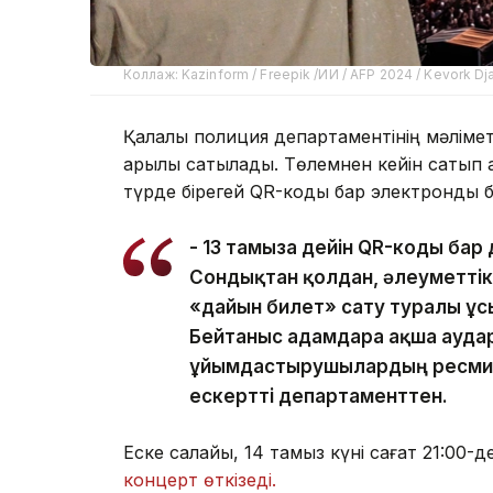
Коллаж: Kazinform / Freepik /ИИ / AFP 2024 / Kevork Dj
Қалалық полиция департаментінің мәліме
арқылы сатылады. Төлемнен кейін сатып
түрде бірегей QR-коды бар электронды 
- 13 тамызға дейін QR-коды ба
Сондықтан қолдан, әлеуметті
«дайын билет» сату туралы ұс
Бейтаныс адамдарға ақша ауда
ұйымдастырушылардың ресми а
ескертті департаменттен.
Еске салайық, 14 тамыз күні сағат 21:00
концерт өткізеді.