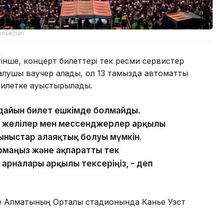
ansezian
тінше, концерт билеттері тек ресми сервистер
 алушы ваучер алады, ол 13 тамызда автоматты
билетке ауыстырылады.
р дайын билет ешкімде болмайды.
к желілер мен мессенджерлер арқылы
ыныстар алаяқтық болуы мүмкін.
рмаңыз және ақпаратты тек
рналары арқылы тексеріңіз, - деп
-де Алматының Орталық стадионында Канье Уэст