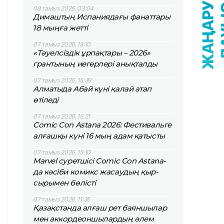
08 тамыз 2026, 03:04
Димаштың Испаниядағы фанаттары
18 мыңға жетті
07 тамыз 2026, 18:10
«Тәуелсіздік ұрпақтары – 2026»
грантының иегерлері анықталды
07 тамыз 2026, 15:39
Алматыда Абай күні қалай атап
өтіледі
07 тамыз 2026, 15:21
Comic Con Astana 2026: Фестивальге
алғашқы күні 16 мың адам қатысты
07 тамыз 2026, 15:10
Marvel суретшісі Comic Con Astana-
да кәсіби комикс жасаудың қыр-
сырымен бөлісті
07 тамыз 2026, 11:35
Қазақстанда алғаш рет баяншылар
мен аккордеоншылардың әлем