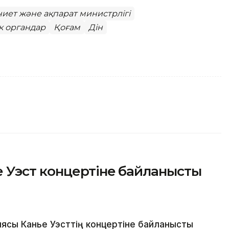
иет және ақпарат министрлігі
к органдар
Қоғам
Дін
 Уэст концертіне байланысты
ясы Канье Уэсттің концертіне байланысты