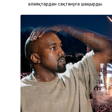
алаяқтардан сақтануға шақырды.