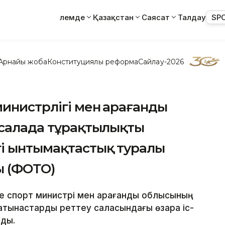
Әлемде
Қазақстан
Саясат
Талдау
SP
Арнайы жоба
Конституциялық реформа
Сайлау-2026
инистрлігі мен Қарағанды
 салада тұрақтылықты
гі ынтымақтастық туралы
ы (ФОТО)
не спорт министрі мен Қарағанды облысының
қатынастарды реттеу саласындағы өзара іс-
ды.