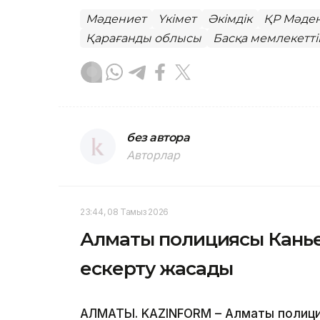
Мәдениет
Үкімет
Әкімдік
ҚР Мәден
Қарағанды облысы
Басқа мемлекетті
без автора
Авторлар
23:44, 08 Тамыз 2026
Алматы полициясы Канье
ескерту жасады
АЛМАТЫ. KAZINFORM – Алматы полици