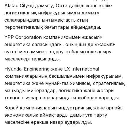
Alatau City-ді дамыту, Орта дәлізді және көлік-
логистикалық инфрақұрылымды дамыту
салаларындағы ынтымақтастықтың
перспективалық бағыттары айқындалды.
YPP Corporation компаниясымен «жасыл»
энергетика саласындағы, оның ішінде «жасыл»
сутегі мен аммиак өндіру жобасын іске асыру
мәселелері талқыланды.
Hyundai Engineering және LX International
компанияларының басшылығымен инфрақұрылым,
энергетика және мұнай-газ химиясы, стратегиялық
маңызды минералдар, логистика және жоғары
технологиялар салаларындағы жобалар қаралды.
Корей компанияларын индустриялық және арнайы
экономикалық аймақтарды дамытуға тарту
мәселесіне ерекше назар аударылды.