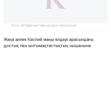
Фото: ҚР Мәдениет және ақпарат министрлігі
Жаңа аллея Каспий маңы елдері арасындағы
достық пен ынтымақтастықтың нышанына
айналды, деп хабарлайды ҚР мәдениет және
ақпарат министрлігінің баспасөз қызметі.
Салтанатты іс-шараға Қазақстан, Әзербайжан,
Ресей, Иран, Түрікменстан, Қырғызстан,
Тәжікстан және Өзбекстаннан келген волонтерлер
қатысты.