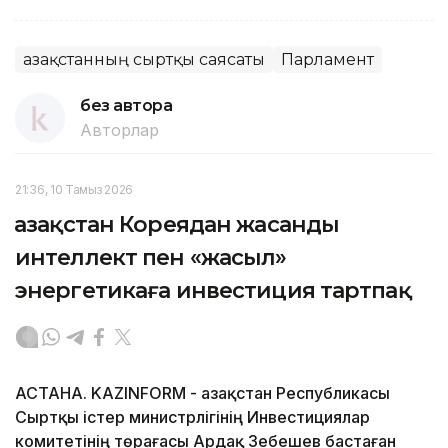
Қазақстанның сыртқы саясаты
Парламент
без автора
Авторлар
21:36, 10 Тамыз 2026
Қазақстан Кореядан жасанды
интеллект пен «жасыл»
энергетикаға инвестиция тартпақ
АСТАНА. KAZINFORM - Қазақстан Республикасы
Сыртқы істер министрлігінің Инвестициялар
комитетінің төрағасы Ардақ Зебешев бастаған