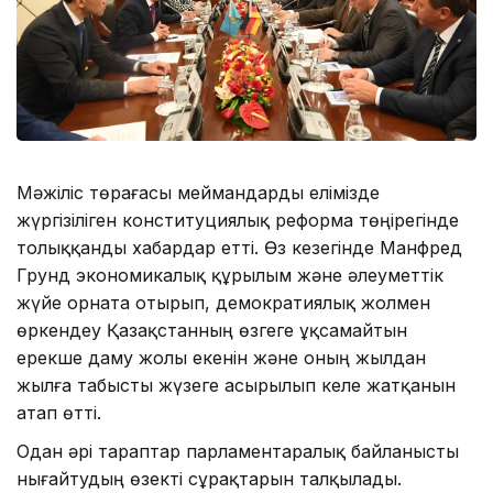
Мәжіліс төрағасы меймандарды елімізде
жүргізіліген конституциялық реформа төңірегінде
толыққанды хабардар етті. Өз кезегінде Манфред
Грунд экономикалық құрылым және әлеуметтік
жүйе орната отырып, демократиялық жолмен
өркендеу Қазақстанның өзгеге ұқсамайтын
ерекше даму жолы екенін және оның жылдан
жылға табысты жүзеге асырылып келе жатқанын
атап өтті.
Одан әрі тараптар парламентаралық байланысты
нығайтудың өзекті сұрақтарын талқылады.