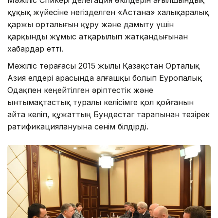
құқық жүйесіне негізделген «Астана» халықаралық
қаржы орталығын құру және дамыту үшін
қарқынды жұмыс атқарылып жатқандығынан
хабардар етті.
Мәжіліс төрағасы 2015 жылы Қазақстан Орталық
Азия елдері арасында алғашқы болып Еуропалық
Одақпен кеңейтілген әріптестік және
ынтымақтастық туралы келісімге қол қойғанын
айта келіп, құжаттың Бундестаг тарапынан тезірек
ратификациялануына сенім білдірді.