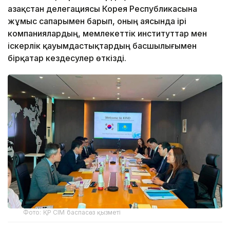
Қазақстан делегациясы Корея Республикасына
жұмыс сапарымен барып, оның аясында ірі
компаниялардың, мемлекеттік институттар мен
іскерлік қауымдастықтардың басшылығымен
бірқатар кездесулер өткізді.
Фото: ҚР СІМ баспасөз қызметі