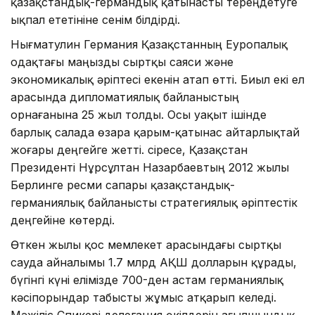
қазақстандық-германдық қатынасты тереңдетуге
ықпал ететініне сенім білдірді.
Нығматулин Германия Қазақстанның Еуропалық
одақтағы маңызды сыртқы саяси және
экономикалық әріптесі екенін атап өтті. Биыл екі ел
арасында дипломатиялық байланыстың
орнағанына 25 жыл толды. Осы уақыт ішінде
барлық салада өзара қарым-қатынас айтарлықтай
жоғары деңгейге жетті. Әсіресе, Қазақстан
Президенті Нұрсұлтан Назарбаевтың 2012 жылы
Берлинге ресми сапары қазақстандық-
германиялық байланысты стратегиялық әріптестік
деңгейіне көтерді.
Өткен жылы қос мемлекет арасындағы сыртқы
сауда айналымы 1.7 млрд АҚШ долларын құрады,
бүгінгі күні елімізде 700-ден астам германиялық
кәсіпорындар табысты жұмыс атқарып келеді.
Мәжіліс Спикері делегация өкілдерін ағылшындық