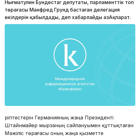
Нығматулин Бундестаг депутаты, парламенттік топ
төрағасы Манфред Грунд бастаған делегация
өкілдерін қабылдады, деп хабарлайды ҚазАқпарат.
Әріптестерін Германияның жаңа Президенті
Штайнмайер мырзаның сайлануымен құттықтаған
Мәжіліс төрағасы оның жаңа қызметте