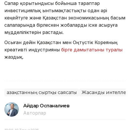
Сапар қорытындысы бойынша тараптар
инвестициялық ынтымақтастықты одан әрі
кеңейтуге және Қазақстан экономикасының басым
салаларында бірлескен жобаларды іске асыруға
мүдделіліктерін растады.
Осыған дейін Қазақстан мен Оңтүстік Кореяның
креативті индустрияны
бірге дамытатыны туралы
жаздық.
Қазақстанның сыртқы саясаты
Жасанды интеллек
Айдар Оспаналиев
Авторлар