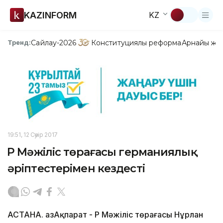
KAZINFORM
KZ
Сайлау-2026
Конституциялық реформа
Арнайы жо
Тренд:
19:51, 12 Сәуір 2017
ҚР Мәжіліс төрағасы германиялық
әріптестерімен кездесті
АСТАНА. ҚазАқпарат - ҚР Мәжіліс төрағасы Нұрлан