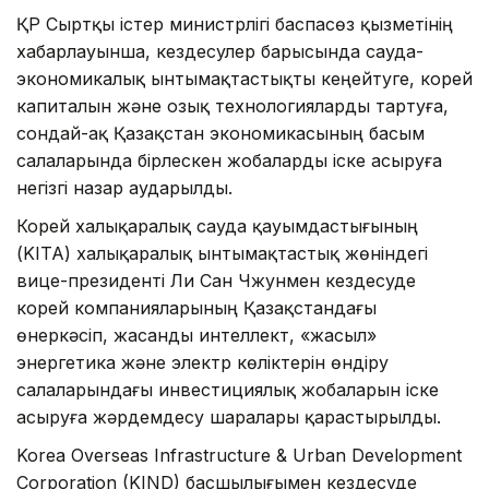
ҚР Сыртқы істер министрлігі баспасөз қызметінің
хабарлауынша, кездесулер барысында сауда-
экономикалық ынтымақтастықты кеңейтуге, корей
капиталын және озық технологияларды тартуға,
сондай-ақ Қазақстан экономикасының басым
салаларында бірлескен жобаларды іске асыруға
негізгі назар аударылды.
Корей халықаралық сауда қауымдастығының
(KITA) халықаралық ынтымақтастық жөніндегі
вице-президенті Ли Сан Чжунмен кездесуде
корей компанияларының Қазақстандағы
өнеркәсіп, жасанды интеллект, «жасыл»
энергетика және электр көліктерін өндіру
салаларындағы инвестициялық жобаларын іске
асыруға жәрдемдесу шаралары қарастырылды.
Korea Overseas Infrastructure & Urban Development
Corporation (KIND) басшылығымен кездесуде