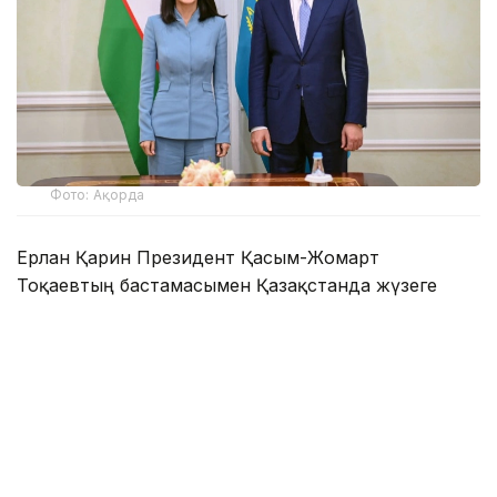
Фото: Ақорда
Ерлан Қарин Президент Қасым-Жомарт
Тоқаевтың бастамасымен Қазақстанда жүзеге
асырылып жатқан реформалардың негізгі
бағыттары, сондай-ақ «Заң мен тәртіп», «Таза
Қазақстан» қағидаттары негізінде жаңа
құндылықтар жүйесін қалыптастыру бойынша
атқарылған жұмыстар туралы айтты.