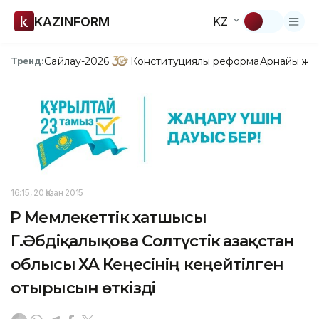
KAZINFORM
KZ
Сайлау-2026
Конституциялық реформа
Арнайы жо
Тренд:
16:15, 20 Қазан 2015
ҚР Мемлекеттік хатшысы
Г.Әбдіқалықова Солтүстік Қазақстан
облысы ҚХА Кеңесінің кеңейтілген
отырысын өткізді