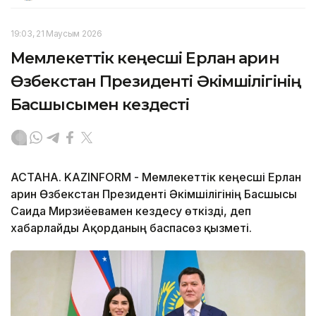
19:03, 21 Маусым 2026
Мемлекеттік кеңесші Ерлан Қарин
Өзбекстан Президенті Әкімшілігінің
Басшысымен кездесті
АСТАНА. KAZINFORM - Мемлекеттік кеңесші Ерлан
Қарин Өзбекстан Президенті Әкімшілігінің Басшысы
Саида Мирзиёевамен кездесу өткізді, деп
хабарлайды Ақорданың баспасөз қызметі.