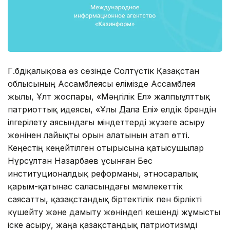
Г.Әбдіқалықова өз сөзінде Солтүстік Қазақстан
облысының Ассамблеясы елімізде Ассамблея
жылы, Ұлт жоспары, «Мәңгілік Ел» жалпыұлттық
патриоттық идеясы, «Ұлы Дала Елі» елдік брендін
ілгерілету аясындағы міндеттерді жүзеге асыру
жөнінен лайықты орын алатынын атап өтті.
Кеңестің кеңейтілген отырысына қатысушылар
Нұрсұлтан Назарбаев ұсынған Бес
институционалдық реформаны, этносаралық
қарым-қатынас саласындағы мемлекеттік
саясатты, қазақстандық біртектілік пен бірлікті
күшейту және дамыту жөніндегі кешенді жұмысты
іске асыру, жаңа қазақстандық патриотизмді