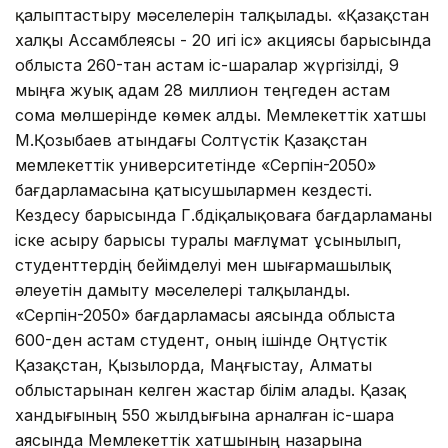
қалыптастыру мәселелерін талқылады. «Қазақстан
халқы Ассамблеясы - 20 игі іс» акциясы барысында
облыста 260-тан астам іс-шаралар жүргізілді, 9
мыңға жуық адам 28 миллион теңгеден астам
сома мөлшерінде көмек алды. Мемлекеттік хатшы
М.Қозыбаев атындағы Солтүстік Қазақстан
мемлекеттік университетінде «Серпін-2050»
бағдарламасына қатысушылармен кездесті.
Кездесу барысында Г.Әбдіқалықоваға бағдарламаны
іске асыру барысы туралы мағлұмат ұсынылып,
студенттердің бейімделуі мен шығармашылық
әлеуетін дамыту мәселелері талқыланды.
«Серпін-2050» бағдарламасы аясында облыста
600-ден астам студент, оның ішінде Оңтүстік
Қазақстан, Қызылорда, Маңғыстау, Алматы
облыстарынан келген жастар білім алады. Қазақ
хандығының 550 жылдығына арналған іс-шара
аясында Мемлекеттік хатшының назарына