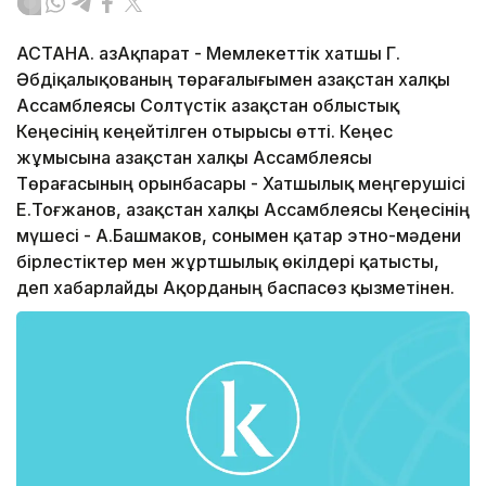
АСТАНА. ҚазАқпарат - Мемлекеттік хатшы Г.
Әбдіқалықованың төрағалығымен Қазақстан халқы
Ассамблеясы Солтүстік Қазақстан облыстық
Кеңесінің кеңейтілген отырысы өтті. Кеңес
жұмысына Қазақстан халқы Ассамблеясы
Төрағасының орынбасары - Хатшылық меңгерушісі
Е.Тоғжанов, Қазақстан халқы Ассамблеясы Кеңесінің
мүшесі - А.Башмаков, сонымен қатар этно-мәдени
бірлестіктер мен жұртшылық өкілдері қатысты,
деп хабарлайды Ақорданың баспасөз қызметінен.