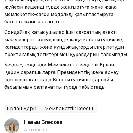
жүйесін кешенді түрде жаңғыртуға және жаңа
мемлекеттік-саяси модельді қалыптастыруға
бағытталғанын атап өтті.
Сондай-ақ қатысушылар ішкі саясаттың өзекті
мәселелерін, соның ішінде жаңа конституциялық
қағидаттарды және құндылықтарды ілгерілетудің
практикалық тетіктері мен құралдарын талқылады.
Кездесу соңында Мемлекеттік кеңесші Ерлан
Қарин сарапшыларға Президенттің жеке арнау
сөзі жазылған жаңа Конституцияның арнайы
басылымын салтанатты түрде табыстады.
Ерлан Қарин
Мемлекеттік кеңесші
Назым Бөлесова
Авторлар