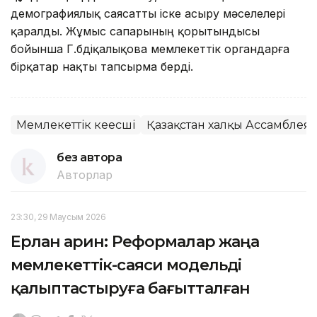
демографиялық саясатты іске асыру мәселелері
қаралды. Жұмыс сапарының қорытындысы
бойынша Г.Әбдіқалықова мемлекеттік органдарға
бірқатар нақты тапсырма берді.
Мемлекеттік кеңесші
Қазақстан халқы Ассамблея
без автора
Авторлар
23:30, 29 Маусым 2026
Ерлан Қарин: Реформалар жаңа
мемлекеттік-саяси модельді
қалыптастыруға бағытталған