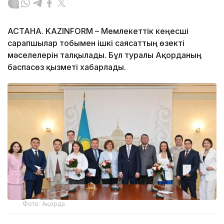
АСТАНА. KAZINFORM – Мемлекеттік кеңесші
сарапшылар тобымен ішкі саясаттың өзекті
мәселелерін талқылады. Бұл туралы Ақорданың
баспасөз қызметі хабарлады.
Фото: Ақорда