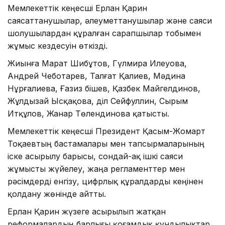
Мемлекеттік кеңесші Ерлан Қарин
саясаттанушылар, әлеуметтанушылар және саяси
шолушылардан құралған сарапшылар тобымен
жұмыс кездесуін өткізді.
Жиынға Марат Шибұтов, Гүлмира Илеуова,
Андрей Чеботарев, Талғат Қалиев, Мәдина
Нұрғалиева, Ғазиз Әбішев, Қазбек Майгелдинов,
Жұлдызай Ысқақова, Әділ Сейфуллин, Сырым
Итқұлов, Жанар Төлендинова қатысты.
Мемлекеттік кеңесші Президент Қасым-Жомарт
Тоқаевтың бастамалары мен тапсырмаларының
іске асырылу барысы, сондай-ақ ішкі саяси
жұмысты жүйелеу, жаңа регламенттер мен
рәсімдерді енгізу, цифрлық құралдарды кеңінен
қолдану жөнінде айтты.
Ерлан Қарин жүзеге асырылып жатқан
реформалардың барлығы қоғамдық құндылықтар