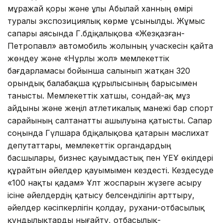
мұражай қоры және ұлы Абылай ханның өмірі
туралы экспозициялық көрме ұсынылды. Жұмыс
сапары аясында Г.Әбдіқалықова «Жезқазған-
Петропавл» автомобиль жолының учаскесін қайта
жөндеу және «Нұрлы жол» мемлекеттік
бағдарламасы бойынша салынып жатқан 320
орындық балабақша құрылысының барысымен
танысты. Мемлекеттік хатшы, сондай-ақ мұз
айдыны және жеңіл атлетикалық манежі бар спорт
сарайының салтанатты ашылуына қатысты. Сапар
соңында Гүлшара Әбдіқалықова қатарын мәслихат
депутаттары, мемлекеттік органдардың
басшылары, бизнес қауымдастық пен ҮЕҰ өкілдері
құрайтын әйелдер қауымымен кездесті. Кездесуде
«100 нақты қадам» Ұлт жоспарын жүзеге асыру
ісіне әйелдердің қатысу белсенділігін арттыру,
әйелдер кәсіпкерлігін қолдау, рухани-отбасылық
құндылықтарды нығайту, отбасылық-