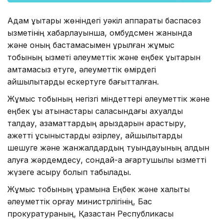
Адам құқықтары жөніндегі уәкіл аппараты баспасөз
қызметінің хабарлауынша, омбудсмен жанында
және оның бастамасымен құрылған жұмыс
тобының қызметі әлеуметтік және еңбек құқықтарын
қамтамасыз етуге, әлеуметтік өмірдегі
қайшылықтарды ескертуге бағытталған.
Жұмыс тобының негізгі міндеттері әлеуметтік және
еңбек құқық қатынастары саласындағы ахуалды
талдау, азаматтардың арыздарын қарастыру,
қажетті ұсыныстарды әзірлеу, қайшылықтарды
шешуге және жанжалдардың туындауының алдын
алуға жәрдемдесу, сондай-ақ ағартушылық қызметті
жүзеге асыру болып табылады.
Жұмыс тобының құрамына Еңбек және халықты
әлеуметтік қорғау министрлігінің, Бас
прокуратураның, Қазақстан Республикасы