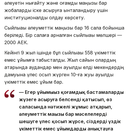
әлеуетін нығайту және қоғамдық маңызы бар
жобаларды іске асыруға ынталандыру үшін
институционалдық қолдау көрсету.
Сыйлықақы әлеуметтік маңызы бар 16 сала бойынша
беріледі. Бір салаға арналған сыйлықақы мөлшері —
2000 АЕК.
Кейінгі 9 жыл ішінде бұл сыйлықақы 558 үкіметтік
емес ұйымға табысталды. Жыл сайын олардың
қатарында аудандар мен ауылдық елді мекендердің
дамуына үлес қосып жүрген 10-ға жуық ауылдық
үкіметтік емес ұйым бар.
— Егер ұйымыңыз қоғамдық бастамаларды
жүзеге асыруға белсенді қатысып, өз
саласында нәтижелі жұмыс атқарып,
әлеуметтік маңызы бар мәселелерді
шешуге үлес қосып жүрсе, сіздерді үздік
үкіметтік емес ұйымдарды анықтауға