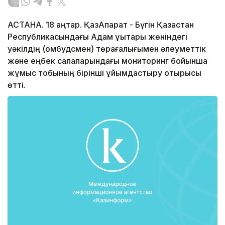
АСТАНА. 18 қаңтар. ҚазАқпарат - Бүгін Қазақстан
Республикасындағы Адам құқықтары жөніндегі
уәкілдің (омбудсмен) төрағалығымен әлеуметтік
және еңбек салаларындағы мониторинг бойынша
жұмыс тобының бірінші ұйымдастыру отырысы
өтті.