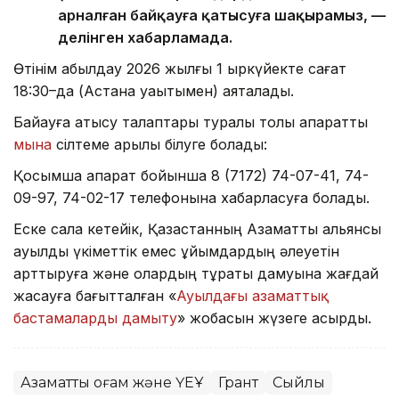
арналған байқауға қатысуға шақырамыз, —
делінген хабарламада.
Өтінім қабылдау 2026 жылғы 1 қыркүйекте сағат
18:30–да (Астана уақытымен) аяқталады.
Байқауға қатысу талаптары туралы толық ақпаратты
мына
сілтеме арқылы білуге болады:
Қосымша ақпарат бойынша 8 (7172) 74-07-41, 74-
09-97, 74-02-17 телефонына хабарласуға болады.
Еске сала кетейік, Қазақстанның Азаматтық альянсы
ауылдық үкіметтік емес ұйымдардың әлеуетін
арттыруға және олардың тұрақты дамуына жағдай
жасауға бағытталған «
Ауылдағы азаматтық
бастамаларды дамыту
» жобасын жүзеге асырды.
Азаматтық қоғам және ҮЕҰ
Грант
Сыйлық