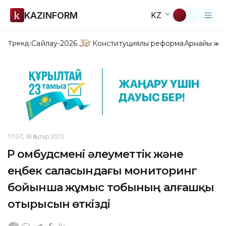
KAZINFORM
KZ
Сайлау-2026
Конституциялық реформа
Арнайы жо
Тренд:
17:07, 18 Қаңтар 2013
ҚР омбудсмені әлеуметтік және
еңбек саласындағы мониторинг
бойынша жұмыс тобының алғашқы
отырысын өткізді