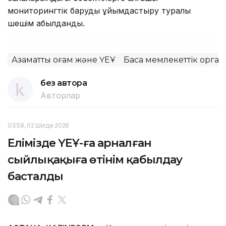
мониторингтік баруды ұйымдастыру туралы
шешім қабылданды.
Азаматтық қоғам және ҮЕҰ
Басқа мемлекеттік орга
без автора
Авторлар
03:58, 02 Шілде 2026
Елімізде ҮЕҰ-ға арналған
сыйлықақыға өтінім қабылдау
басталды