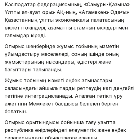
Кәсіподақтар федерациясының, «Самұрық-Қазына»
Ұлттық әл-ауқат қоры» АҚ-ның, «Атамекен» Одағы»
Қазақстанның ұлттық экономикалық палатасының
өкілетті өкілдері, азаматтық қоғамның өкілдері мен
ғалымдар кіреді.
Отырыс шеңберінде жұмыс тобының қызметін
ұйымдастыру мәселелері, соның ішінде оның
жұмыстарының нысандары, әдістері және
бағыттары талқыланды.
Жұмыс тобының қызметі еңбек қатынастары
саласындағы қайшылықтарды реттеудің көп деңгейлі
тетігіне интеграцияланады. Аталған тетікті құру
қажеттігін Мемлекет басшысы белгілеп берген
болатын.
Отырыс қорытындысы бойынша таяу уақытта
республика өңірлеріндегі әлеуметтік және еңбек
салаларындағы объектілерге алғашқы