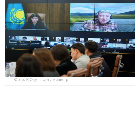
Фото: ҚР Оқу-ағарту министрлігі
Кездесуге инклюзия және балалардың құқықтарын
қорғау саласында жұмыс істейтін 170-тен астам
үкіметтік емес ұйымдардың өкілдері қатысты.
Министр Жұлдыз Сүлейменова азаматтық қоғаммен
өзара ынтымақтастық орнату үшін ашық диалог
жүргізуге дайын екенін білдіріп, балаларды қорғау,