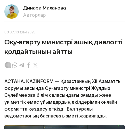
Динара Маханова
Авторлар
03:07, 13 Қазан 2025
Оқу-ағарту министрі ашық диалогті
қолдайтынын айтты
АСТАНА. KAZINFORM — Қазақстанның XII Азаматтық
форумы аясында Оқу-ағарту министрі Жұлдыз
Сүлейменова білім саласындағы қоғамдық және
үкіметтік емес ұйымдардың өкілдерімен онлайн
форматта кездесу өткізді. Бұл туралы
ведомствоның баспасөз қызметі жариялады.