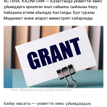
АСТАНА. KAZINFORM — Қазақстанда үкіметтік емес
ұйымдарға арналған жыл сайынғы сыйлықақы беру
байқауына өтінім қабылдау басталды. Бұл туралы
Мәдениет және ақпарат министрлігі хабарлады.
Фото: Мәдениет және ақпарат министрлігі
Байқау мақсаты — үкіметтік емес ұйымдардың