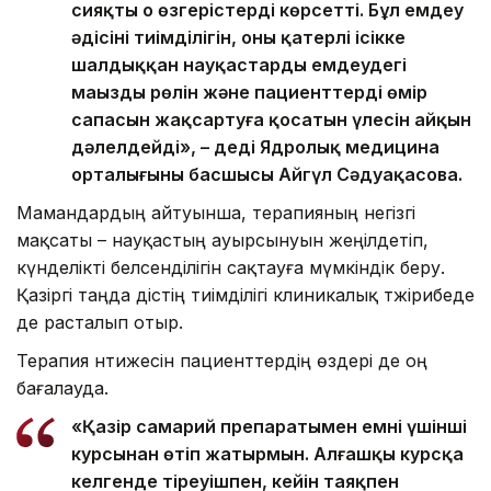
сияқты оң өзгерістерді көрсетті. Бұл емдеу
әдісінің тиімділігін, оның қатерлі ісікке
шалдыққан науқастарды емдеудегі
маңызды рөлін және пациенттердің өмір
сапасын жақсартуға қосатын үлесін айқын
дәлелдейді», – деді Ядролық медицина
орталығының басшысы Айгүл Сәдуақасова.
Мамандардың айтуынша, терапияның негізгі
мақсаты – науқастың ауырсынуын жеңілдетіп,
күнделікті белсенділігін сақтауға мүмкіндік беру.
Қазіргі таңда әдістің тиімділігі клиникалық тәжірибеде
де расталып отыр.
Терапия нәтижесін пациенттердің өздері де оң
бағалауда.
«Қазір самарий препаратымен емнің үшінші
курсынан өтіп жатырмын. Алғашқы курсқа
келгенде тіреуішпен, кейін таяқпен