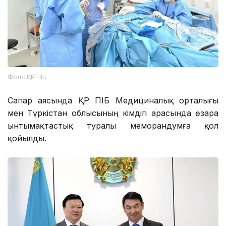
Фото: ҚР ПІБ
Сапар аясында ҚР ПІБ Медициналық орталығы
мен Түркістан облысының әкімдігі арасында өзара
ынтымақтастық туралы меморандумға қол
қойылды.