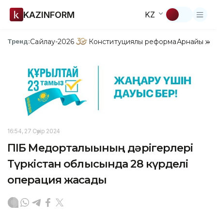
KAZINFORM
KZ
Сайлау-2026
Конституциялық реформа
Арнайы жо
Тренд:
16:54, 27 Сәуір 2024
ПІБ Медорталығының дәрігерлері
Түркістан облысында 28 күрделі
операция жасады