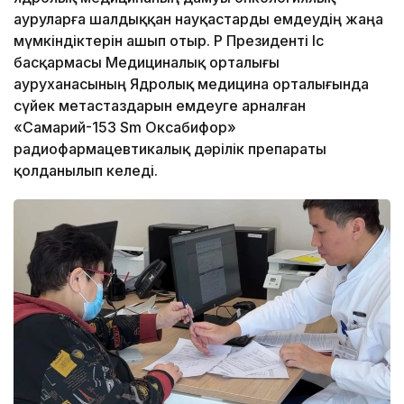
ауруларға шалдыққан науқастарды емдеудің жаңа
мүмкіндіктерін ашып отыр. ҚР Президенті Іс
басқармасы Медициналық орталығы
ауруханасының Ядролық медицина орталығында
сүйек метастаздарын емдеуге арналған
«Самарий-153 Sm Оксабифор»
радиофармацевтикалық дәрілік препараты
қолданылып келеді.