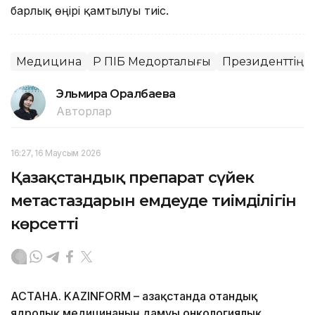
барлық өңірі қамтылуы тиіс.
Медицина
ҚР ПІБ Медорталығы
Президенттің І
Эльмира Оралбаева
Авторлар
16:27, 16 Маусым 2026
Қазақстандық препарат сүйек
метастаздарын емдеуде тиімділігін
көрсетті
АСТАНА. KAZINFORM – Қазақстанда отандық
ядролық медицинаның дамуы онкологиялық