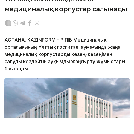
медициналық корпустар салынады
АСТАНА. KAZINFORM – ҚР ПІБ Медициналық
орталығының Ұлттық госпиталі аумағында жаңа
медициналық корпустарды кезең-кезеңімен
салуды көздейтін ауқымды жаңғырту жұмыстары
басталды.