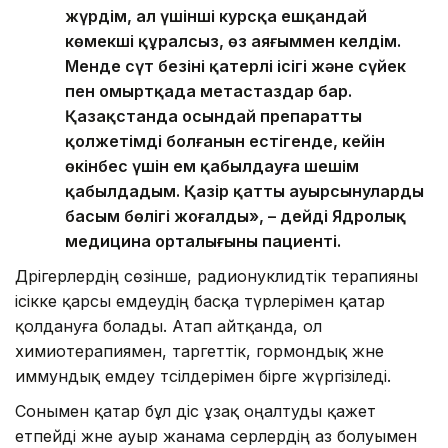
жүрдім, ал үшінші курсқа ешқандай
көмекші құралсыз, өз аяғыммен келдім.
Менде сүт безінің қатерлі ісігі және сүйек
пен омыртқада метастаздар бар.
Қазақстанда осындай препараттың
қолжетімді болғанын естігенде, кейін
өкінбес үшін ем қабылдауға шешім
қабылдадым. Қазір қатты ауырсынулардың
басым бөлігі жоғалды», – дейді Ядролық
медицина орталығының пациенті.
Дәрігерлердің сөзінше, радионуклидтік терапияны
ісікке қарсы емдеудің басқа түрлерімен қатар
қолдануға болады. Атап айтқанда, ол
химиотерапиямен, таргеттік, гормондық және
иммундық емдеу тәсілдерімен бірге жүргізіледі.
Сонымен қатар бұл әдіс ұзақ оңалтуды қажет
етпейді және ауыр жанама әсерлердің аз болуымен