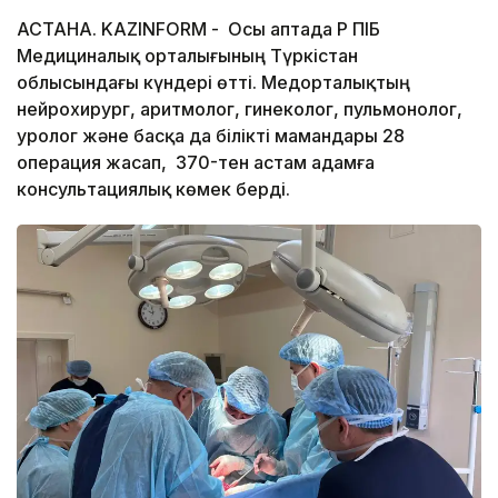
АСТАНА. KAZINFORM - Осы аптада ҚР ПІБ
Медициналық орталығының Түркістан
облысындағы күндері өтті. Медорталықтың
нейрохирург, аритмолог, гинеколог, пульмонолог,
уролог және басқа да білікті мамандары 28
операция жасап, 370-тен астам адамға
консультациялық көмек берді.