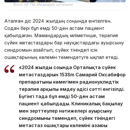
Фото: ҚР ПІБ Медицина орталығы
Аталған әдіс 2024 жылдың соңында енгізілген.
Содан бері бұл емді 50-ден астам пациент
қабылдаған. Мамандардың мәліметінше, терапия
сүйек метастаздары бар науқастардағы ауырсыну
синдромын азайтып, сүйек тініндегі ісік
ошақтарының көлемін төмендетуге ықпал етеді.
«2024 жылдың соңында Орталықта сүйек
метастаздарын 153Sm Самарий Оксабифор
препаратының көмегімен радионуклидтік
терапия арқылы емдеу әдісі сәтті енгізілді.
Бүгінгі таңда бұл емді 50-ден астам
пациент қабылдады. Клиникалық бақылау
мен зерттеулер нәтижелері ауырсыну
синдромының төмендеп, сүйек тініндегі
метастаз ошақтары көлемінің азаюы