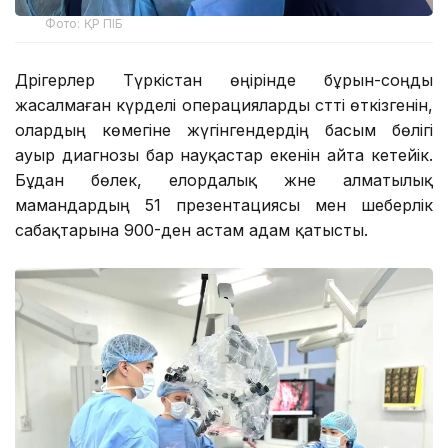
Фото: ҚР ПІБ
Дәрігерлер Түркістан өңірінде бұрын-соңды
жасалмаған күрделі операцияларды сәтті өткізгенін,
олардың көмегіне жүгінгендердің басым бөлігі
ауыр диагнозы бар науқастар екенін айта кетейік.
Бұдан бөлек, елордалық және алматылық
мамандардың 51 презентациясы мен шеберлік
сабақтарына 900-ден астам адам қатысты.