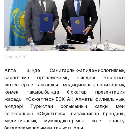
Фото: ҚР ПІБ
Апта ішінде Санитарлық-эпидемиологиялық
сараптама орталығының өкілдері жергілікті
әріптестеріне алғашқы медициналық-санитарлық
көмек тақырыбында бірқатар презентация
жасады. «Оқжетпес» ЕСК АҚ Алматы филиалының
өкілдері Түркістан облысының халқы мен
кәсіпкерлерін «Оқжетпес» шипажайлар брендінің
медициналық мүмкіндіктерімен және оңалту
бағдарламаларымен таныстырды.