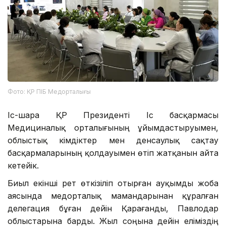
Фото: ҚР ПІБ Медорталығы
Іс-шара ҚР Президенті Іс басқармасы
Медициналық орталығының ұйымдастыруымен,
облыстық әкімдіктер мен денсаулық сақтау
басқармаларының қолдауымен өтіп жатқанын айта
кетейік.
Биыл екінші рет өткізіліп отырған ауқымды жоба
аясында медорталық мамандарынан құралған
делегация бұған дейін Қарағанды, Павлодар
облыстарына барды. Жыл соңына дейін еліміздің