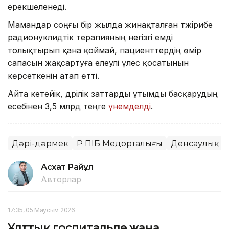
ерекшеленеді.
Мамандар соңғы бір жылда жинақталған тәжірибе
радионуклидтік терапияның негізгі емді
толықтырып қана қоймай, пациенттердің өмір
сапасын жақсартуға елеулі үлес қосатынын
көрсеткенін атап өтті.
Айта кетейік, дәрілік заттарды ұтымды басқарудың
есебінен 3,5 млрд теңге
үнемделді
.
Дәрі-дәрмек
ҚР ПІБ Медорталығы
Денсаулық
Асхат Райқұл
Авторлар
17:35, 05 Маусым 2026
Ұлттық госпитальде жаңа