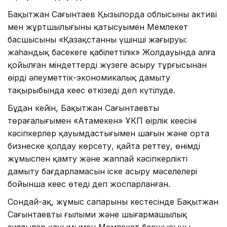
Бақытжан Сағынтаев Қызылорда облысының активі
мен жұртшылығының қатысуымен Мемлекет
басшысының «Қазақстанның үшінші жаңғыруы:
жаһандық бәсекеге қабілеттілік» Жолдауында алға
қойылған міндеттерді жүзеге асыру тұрғысынан
өңірді әлеуметтік-экономикалық дамыту
тақырыбында кеңес өткізеді деп күтілуде.
Бұдан кейін, Бақытжан Сағынтаевтың
төрағалығымен «Атамекен» ҰКП өңірлік кеңесінің
кәсіпкерлер қауымдастығымен шағын және орта
бизнеске қолдау көрсету, қайта реттеу, өнімді
жұмыспен қамту және жаппай кәсіпкерлікті
дамыту бағдарламасын іске асыру мәселелері
бойынша кеңес өтеді деп жоспарланған.
Сондай-ақ, жұмыс сапарының кестесінде Бақытжан
Сағынтаевтың ғылыми және шығармашылық
зиялылар қауымымен Мемлекет басшысының