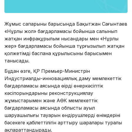
Жұмыс сапарының барысында Бақытжан Сағынтаев
«Нұрлы жол» бағдарламасы бойынша салынып
жатқан инфрақұрылым нысандары мен «Нұрлы
жер» бағдарламасы бойынша тұрғызылып жатқан
қолжетімді баспана құрылысының барысымен
танысады.
Бұдан өзге, ҚР Премьер-Министрін
Индустриалды-инновациялық даму мемлекеттік
бағдарламасы аясында өңірдің өнеркәсіптік
кәсіпорындарының реконструкциялау
жұмыстарымен және АӨК мемлекеттік
бағдарламасы аясында облыстың ауыл
шаруашылығы тауарын өндірушілердің өнімдерінің
бәсекеге қабілеттілігін арттыру шаралары туралы
ақпараттандырады.