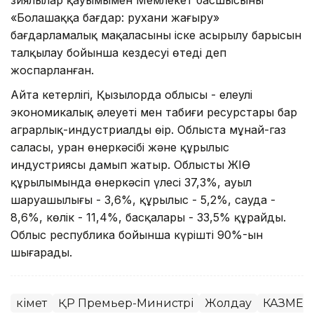
«Болашаққа бағдар: рухани жаңғыру»
бағдарламалық мақаласының іске асырылу барысын
талқылау бойынша кездесуі өтеді деп
жоспарланған.
Айта кетерлігі, Қызылорда облысы - елеулі
экономикалық әлеуеті мен табиғи ресурстары бар
аграрлық-индустриалды өңір. Облыста мұнай-газ
саласы, уран өнеркәсібі және құрылыс
индустриясы дамып жатыр. Облыстың ЖІӨ
құрылымында өнеркәсіп үлесі 37,3%, ауыл
шаруашылығы - 3,6%, құрылыс - 5,2%, сауда -
8,6%, көлік - 11,4%, басқалары - 33,5% құрайды.
Облыс республика бойынша күріштің 90%-ын
шығарады.
Үкімет
ҚР Премьер-Министрі
Жолдау
КАЗМЕД