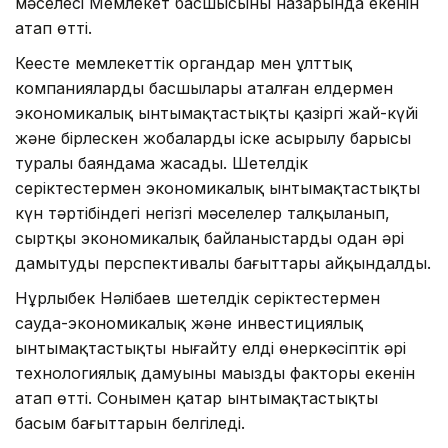
мәселесі Мемлекет басшысының назарында екенін
атап өтті.
Кеңесте мемлекеттік органдар мен ұлттық
компаниялардың басшылары аталған елдермен
экономикалық ынтымақтастықтың қазіргі жай-күйі
және бірлескен жобалардың іске асырылу барысы
туралы баяндама жасады. Шетелдік
серіктестермен экономикалық ынтымақтастықтың
күн тәртібіндегі негізгі мәселелер талқыланып,
сыртқы экономикалық байланыстарды одан әрі
дамытудың перспективалы бағыттары айқындалды.
Нұрлыбек Нәлібаев шетелдік серіктестермен
сауда-экономикалық және инвестициялық
ынтымақтастықты нығайту елдің өнеркәсіптік әрі
технологиялық дамуының маңызды факторы екенін
атап өтті. Сонымен қатар ынтымақтастықтың
басым бағыттарын белгіледі.