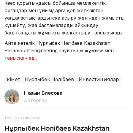
Кеңес қорытындысы бойынша мемлекеттік
органдар мен ұйымдарға қол жеткізілген
уағдаластықтарды іске асыру жөніндегі жұмысты
күшейту, жаңа бастамаларды айқындау
бағытындағы жұмысты жалғастыру тапсырылды.
Айта кетелік Нұрлыбек Нәлібаев Kazakhstan
Paramount Engineering зауытының жұмысымен
танысқан еді
.
Үкімет
Нұрлыбек Нәлібаев
Инвестициялар
Назым Бөлесова
Авторлар
17:02, 07 Тамыз 2026
Нұрлыбек Нәлібаев Kazakhstan