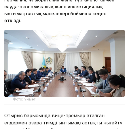
сауда-экономикалық және инвестициялық
ынтымақтастық мәселелері бойынша кеңес
өткізді.
Фото: Үкімет
Отырыс барысында вице-премьер аталған
елдермен өзара тиімді ынтымақтастықты нығайту