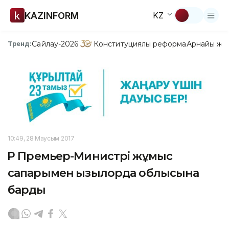
KAZINFORM
KZ
Сайлау-2026
Конституциялық реформа
Арнайы жо
Тренд:
10:49, 28 Маусым 2017
ҚР Премьер-Министрі жұмыс
сапарымен Қызылорда облысына
барды