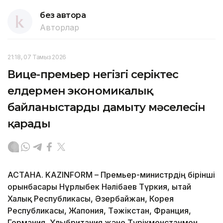
без автора
Авторлар
21:18, 07 Тамыз 2026
Вице-премьер негізгі серіктес
елдермен экономикалық
байланыстарды дамыту мәселесін
қарады
АСТАНА. KAZINFORM – Премьер-министрдің бірінші
орынбасары Нұрлыбек Нәлібаев Түркия, Қытай
Халық Республикасы, Әзербайжан, Корея
Республикасы, Жапония, Тәжікстан, Франция,
Германия, Ұлыбритания және Түрікменстанмен