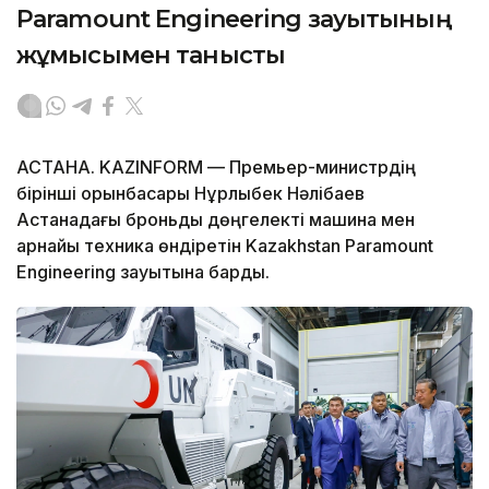
Paramount Engineering зауытының
жұмысымен танысты
АСТАНА. KAZINFORM — Премьер-министрдің
бірінші орынбасары Нұрлыбек Нәлібаев
Астанадағы броньды дөңгелекті машина мен
арнайы техника өндіретін Kazakhstan Paramount
Engineering зауытына барды.