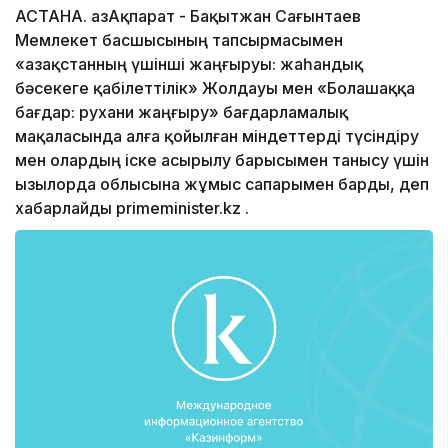
АСТАНА. ҚазАқпарат - Бақытжан Сағынтаев
Мемлекет басшысының тапсырмасымен
«Қазақстанның үшінші жаңғыруы: жаһандық
бәсекеге қабілеттілік» Жолдауы мен «Болашаққа
бағдар: рухани жаңғыру» бағдарламалық
мақаласында алға қойылған міндеттерді түсіндіру
мен олардың іске асырылу барысымен танысу үшін
Қызылорда облысына жұмыс сапарымен барды, деп
хабарлайды primeminister.kz .