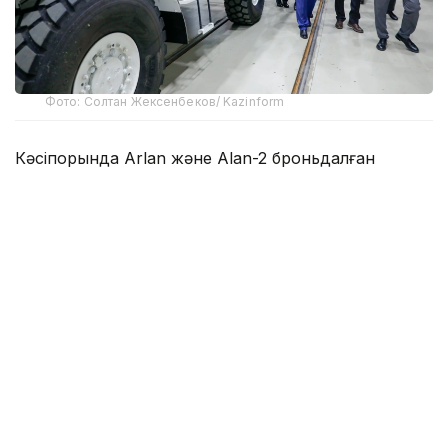
Фото: Солтан Жексенбеков/ Kazinform
Кәсіпорында Arlan және Alan-2 броньдалған
дөңгелекті машиналары, Barys жауынгерлік
броньды көлігінің 4×4, 6×6 және 8×8 өлшеміндегі
модельдері, сондай-ақ, жүзетін әрі дөңгелекті
Terrex-Barys-A 8×8 платформасы шығарылады.