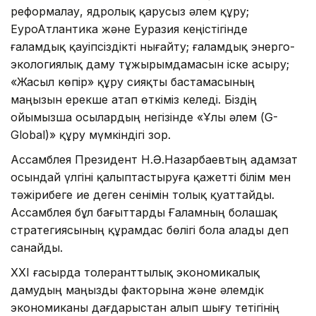
реформалау, ядролық қарусыз әлем құру;
ЕуроАтлантика және Еуразия кеңістігінде
ғаламдық қауіпсіздікті нығайту; ғаламдық энерго-
экологиялық даму тұжырымдамасын іске асыру;
«Жасыл көпір» құру сияқты бастамасының
маңызын ерекше атап өткіміз келеді. Біздің
ойымызша осылардың негізінде «Ұлы әлем (G-
Global)» құру мүмкіндігі зор.
Ассамблея Президент Н.Ә.Назарбаевтың адамзат
осындай үлгіні қалыптастыруға қажетті білім мен
тәжірибеге ие деген сенімін толық қуаттайды.
Ассамблея бұл бағыттарды Ғаламның болашақ
стратегиясының құрамдас бөлігі бола алады деп
санайды.
ХХІ ғасырда толеранттылық экономикалық
дамудың маңызды факторына және әлемдік
экономиканы дағдарыстан алып шығу тетігінің