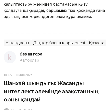
қалыптастыру жөніндегі бастамасын қызу
қолдауға шақырады, баршамыз тізе қосқанда ғана
әділ, ізгі, өсіп-өркендеген әлем құра аламыз.
Ықпалдастық
Діндер басшылары съезі
Қазақстан
без автора
Авторлар
18:42, 18 Шілде 2026
Шанхай шындығы: Жасанды
интеллект әлемінде Қазақстанның
орны қандай