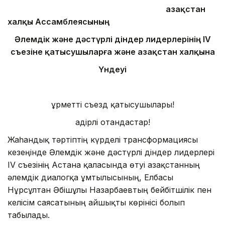
Қазақстан
халқы Ассамблеясының
Әлемдік және дәстүрлі діндер лидерлерінің IV
съезіне қатысушыларға және Қазақстан халқына
Үндеуі
Құрметті съезд қатысушылары!
Қадірлі отандастар!
Жаһандық тәртіптің күрделі трансформациясы
кезеңінде Әлемдік және дәстүрлі діндер лидерлері
IV съезінің Астана қаласында өтуі Қазақстанның
әлемдік диалогқа ұмтылысының, Елбасы
Нұрсұлтан Әбішұлы Назарбаевтың бейбітшілік пен
келісім саясатының айшықты көрінісі болып
табылады.