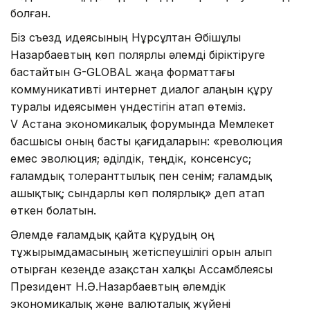
болған.
Біз съезд идеясының Нұрсұлтан Әбішұлы
Назарбаевтың көп полярлы әлемді біріктіруге
бастайтын G-GLOBAL жаңа форматтағы
коммуникативті интернет диалог алаңын құру
туралы идеясымен үндестігін атап өтеміз.
V Астана экономикалық форумында Мемлекет
басшысы оның басты қағидаларын: «революция
емес эволюция; әділдік, теңдік, консенсус;
ғаламдық толеранттылық пен сенім; ғаламдық
ашықтық; сындарлы көп полярлық» деп атап
өткен болатын.
Әлемде ғаламдық қайта құрудың оң
тұжырымдамасының жетіспеушілігі орын алып
отырған кезеңде Қазақстан халқы Ассамблеясы
Президент Н.Ә.Назарбаевтың әлемдік
экономикалық және валюталық жүйені