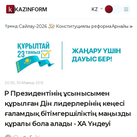
KAZINFORM
KZ
Сайлау-2026
Конституциялық реформа
Арнайы жо
Тренд:
20:30, 30 Мамыр 2012
ҚР Президентінің ұсынысымен
құрылған Дін лидерлерінің кеңесі
ғаламдық бітімгершіліктің маңызды
құралы бола алады - ҚХА Үндеуі