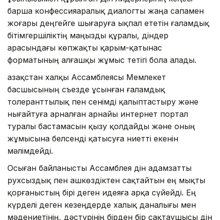
барша конфессияаралық диалогты жаңа сапамен
жоғары деңгейге шығаруға ықпал ететін ғаламдық
бітімгершіліктің маңызды құралы, діндер
арасындағы көпжақты қарым-қатынас
форматының алғашқы жұмыс тетігі бола алады.
Қазақстан халқы Ассамблеясы Мемлекет
басшысының съезде ұсынған ғаламдық
толеранттылық пен сенімді қалыптастыру және
нығайтуға арналған арнайы интернет портал
туралы бастамасын қызу қолдайды және оның
жұмысына белсенді қатысуға ниетті екенін
мәлімдейді.
Осыған байланысты Ассамблея дін адамзатты
рухсыздық пен ашкөздіктен сақтайтын ең мықты
қорғаныстың бірі деген идеяға арқа сүйейді. Ең
күрделі деген кезеңдерде халық даналығы мен
мәдениетінің, дәстүрінің бірден бір сақтаушысы дін