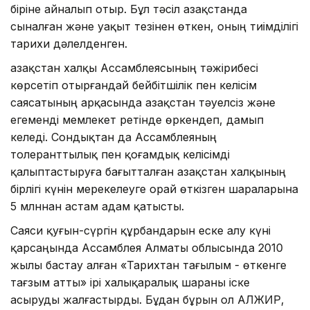
біріне айналып отыр. Бұл тәсіл Қазақстанда
сыналған және уақыт тезінен өткен, оның тиімділігі
тарихи дәлелденген.
Қазақстан халқы Ассамблеясының тәжірибесі
көрсетіп отырғандай бейбітшілік пен келісім
саясатының арқасында Қазақстан тәуелсіз және
егеменді мемлекет ретінде өркендеп, дамып
келеді. Сондықтан да Ассамблеяның
толеранттылық пен қоғамдық келісімді
қалыптастыруға бағытталған Қазақстан халқының
бірлігі күнін мерекелеуге орай өткізген шараларына
5 млннан астам адам қатысты.
Саяси қуғын-сүргін құрбандарын еске алу күні
қарсаңында Ассамблея Алматы облысында 2010
жылы бастау алған «Тарихтан тағылым - өткенге
тағзым атты» ірі халықаралық шараны іске
асыруды жалғастырды. Бұдан бұрын ол АЛЖИР,