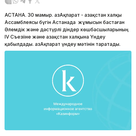
АСТАНА. 30 мамыр. ҚазАқпарат - Қазақстан халқы
Ассамблеясы бүгін Астанада жұмысын бастаған
Әлемдік және дәстүрлі діндер көшбасшыларының
IV Съезііне және Қазақстан халқына Үндеу
қабылдады. ҚазАқпарат үндеу мәтінін таратады.