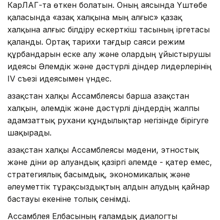
КарЛАГ-та өткен болатын. Оның аясында Үштөбе
қаласында «Қазақ халқына мың алғыс» қазақ
халқына алғыс білдіру ескерткіш тасының іргетасы
қаланды. Ортақ тарихи тағдыр саяси режим
құрбандарын еске алу және олардың ұйыстырушы
идеясы Әлемдік және дәстүрлі діндер лидерлерінің
IV съезі идеясымен үндес.
Қазақстан халқы Ассамблеясы барша Қазақстан
халқын, әлемдік және дәстүрлі діндердің жалпы
адамзаттық рухани құндылықтар негізінде бірігуге
шақырады.
Қазақстан халқы Ассамблеясы мәдени, этностық
және діни әр алуандық қазіргі әлемде - қатер емес,
стратегиялық басымдық, экономикалық және
әлеуметтік тұрақсыздықтың алдын алудың қайнар
бастауы екеніне толық сенімді.
Ассамблея Елбасының ғаламдық диалогты