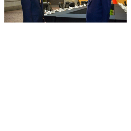
Фото: Аkorda
Технология тоғысы
Ресми түрде Қасым-Жомарт Тоқаевтың Қытайға
сапары жұмыс сапары ретінде ұйымдастырылды.
Бірақ Қытай тарапының көрсеткен ерекше құрметі,
кездесулердің ауқымы мен қол жеткізген
келісімдердің деңгейі ресми сапардан кем болған
жоқ. Оның үстіне Президент Дүниежүзілік
жасанды интеллект конференциясының ең
мәртебелі шетелдік қонақтарының бірі атанды. Ол