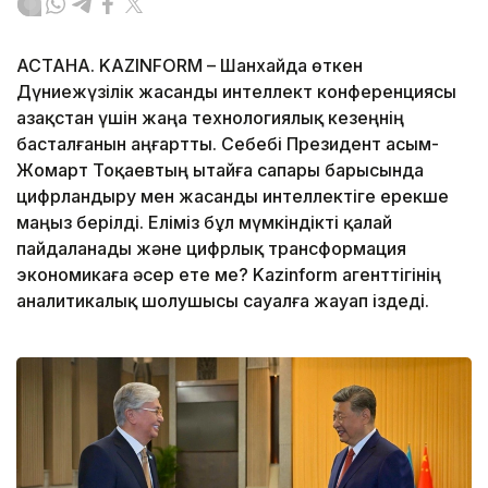
АСТАНА. KAZINFORM – Шанхайда өткен
Дүниежүзілік жасанды интеллект конференциясы
Қазақстан үшін жаңа технологиялық кезеңнің
басталғанын аңғартты. Себебі Президент Қасым-
Жомарт Тоқаевтың Қытайға сапары барысында
цифрландыру мен жасанды интеллектіге ерекше
маңыз берілді. Еліміз бұл мүмкіндікті қалай
пайдаланады және цифрлық трансформация
экономикаға әсер ете ме? Kazinform агенттігінің
аналитикалық шолушысы сауалға жауап іздеді.