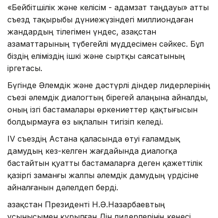
«Бейбітшілік және келісім - адамзат таңдауы» атты
съезд тақырыбы дүниежүзіндегі миллиондаған
жандардың тілегімен үндес, Қазақстан
азаматтарының түбегейлі мүддесімен сәйкес. Бұл
біздің еліміздің ішкі және сыртқы саясатының
іргетасы.
Бүгінде Әлемдік және дәстүрлі діндер лидерлерінің
съезі әлемдік диалогтың бірегей алаңына айналды,
оның ізгі бастамалары өркениеттер қақтығысын
болдырмауға өз ықпалын тигізіп келеді.
IV съездің Астана қаласында өтуі ғаламдық
дамудың кез-келген жағдайында диалогқа
бастайтын қуатты бастамаларға деген қажеттілік
қазіргі заманғы жалпы әлемдік дамудың үрдісіне
айналғанын дәлелдеп берді.
Қазақстан Президенті Н.Ә.Назарбаевтың
ұсынысымен құрылған Дін лидерлерінің кеңесі