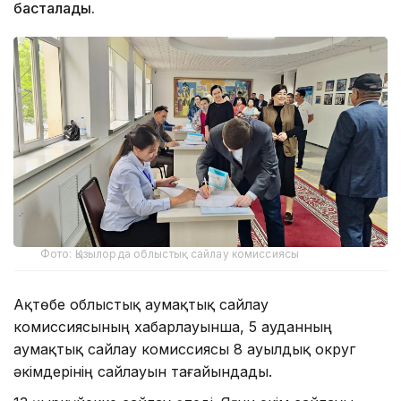
басталады.
Фото: Қызылорда облыстық сайлау комиссиясы
Ақтөбе облыстық аумақтық сайлау
комиссиясының хабарлауынша, 5 ауданның
аумақтық сайлау комиссиясы 8 ауылдық округ
әкімдерінің сайлауын тағайындады.