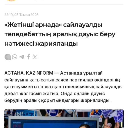
23:19, 05 Тамыз 2026
«Жетінші арнада» сайлауалды
теледебаттың аралық дауыс беру
нәтижесі жарияланды
АСТАНА. KAZINFORM — Астанада Құрылтай
сайлауына қатысатын саяси партиялар өкілдерінің
қатысуымен өтіп жатқан телевизиялық сайлауалды
дебат жалғасып жатыр. Онда онлайн дауыс
берудің аралық қорытындылары жарияланды.