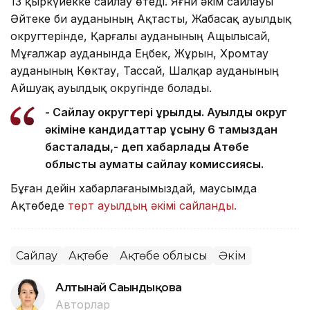
13 қыркүйекке сайлау өтеді. Яғни әкім сайлауы
Әйтеке би ауданының Ақтасты, Жабасақ ауылдық
округтерінде, Қарғалы ауданының Ащылысай,
Мұғалжар ауданында Еңбек, Жұрын, Хромтау
ауданының Көктау, Тассай, Шалқар ауданының
Айшуақ ауылдық округінде болады.
- Сайлау округтері құрылды. Ауылдық округ
әкіміне кандидаттар ұсыну 6 тамыздан
басталады,- деп хабарлады Ақтөбе
облыстық аумақтық сайлау комиссиясы.
Бұған дейін хабарлағанымыздай, маусымда
Ақтөбеде
төрт ауылдың әкімі сайланды.
Сайлау
Ақтөбе
Ақтөбе облысы
Әкім
Алтынай Сағындықова
Авторлар