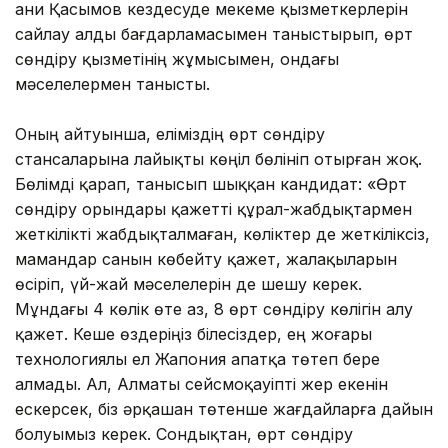
Ғани Қасымов кездесуде мекеме қызметкерлерін
сайлау алды бағдарламасымен таныстырып, өрт
сөндіру қызметінің жұмысымен, ондағы
мәселелермен танысты.
Оның айтуынша, еліміздің өрт сөндіру
стансаларына лайықты көңіл бөлініп отырған жоқ.
Бөлімді қарап, танысып шыққан кандидат: «Өрт
сөндіру орындары қажетті құрал-жабдықтармен
жеткілікті жабдықталмаған, көліктер де жеткіліксіз,
мамандар санын көбейту қажет, жалақыларын
өсіріп, үй-жай мәселелерін де шешу керек.
Мұндағы 4 көлік өте аз, 8 өрт сөндіру көлігін алу
қажет. Кеше өздеріңіз білесіздер, ең жоғары
технологиялы ел Жапония апатқа төтеп бере
алмады. Ал, Алматы сейсмоқауіпті жер екенін
ескерсек, біз әрқашан төтенше жағдайларға дайын
болуымыз керек. Сондықтан, өрт сөндіру