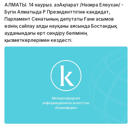
АЛМАТЫ. 14 наурыз. ҚазАқпарат /Нәзира Елеухан/ -
Бүгін Алматыда ҚР Президенттігіне кандидат,
Парламент Сенатының депутаты Ғани Қасымов
өзінің сайлау алды науқаны аясында Бостандық
ауданындағы өрт сөндіру бөлімінің
қызметкерлерімен кездесті.