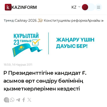
KAZINFORM
KZ
Сайлау-2026
Конституциялық реформа
Арнайы жо
Тренд:
16:59, 14 Наурыз 2011
ҚР Президенттігіне кандидат Ғ.
Қасымов өрт сөндіру бөлімінің
қызметкерлерімен кездесті