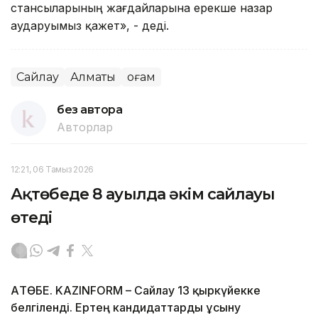
стансыларының жағдайларына ерекше назар
аударуымыз қажет», - деді.
Сайлау
Алматы
Қоғам
без автора
Авторлар
12:21, 06 Тамыз 2026
Ақтөбеде 8 ауылда әкім сайлауы
өтеді
АҚТӨБЕ. KAZINFORM – Сайлау 13 қыркүйекке
белгіленді. Ертең кандидаттарды ұсыну