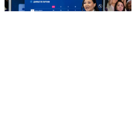
Фото: «Жетінші арна»
Жобаның тікелей эфирде «Жетінші арна» көрсетіп
жатыр.
Қазіргі уақытқа дейін қатысушылар өздерінің
сайлауалды бағдарламаларын таныстырып, білім
беру жүйесін дамытуға қатысты бастамаларын
ұсынды. Қазір дебаттардың келесі кезеңінде саяси
партия өкілдері бір-біріне сұрақ қойып, сайлауалды
бағдарламалардағы басымдықтар, оларды іске
асыру тетіктері және мемлекеттік саясаттың өзекті