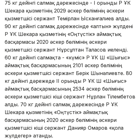
75 кг дейінгі салмақ дәрежесінде - I орынды ҚР ҰҚК
Шекара қызметінің 2029 әскер бөлімінің әскери
қызметшісі сержант Темірлан Ысханғалиев алды.
90 кг дейінгі салмақ дәрежесінде «алтын» жүлдені
ҚР ҰҚК Шекара қызметінің «Оңтүстік» аймақтық
басқармасы 2020 әскер бөлімінің әскери
қызметшісі сержант Нұрсұлтан Таласов иеленді.
60 кг дейінгі салмақта - «күміс» ҚР ҰҚК ШҚ «Шығыс»
аймақтық басқармасының 2101 әскер бөлімінің
әскери қызметшісі сержант Берік Шынәлиевте. 80
кг дейінгі дәрежеде II орынды ҚР ҰҚК ШҚ «Шығыс»
аймақтық басқармасының 2534 әскер бөлімінің
әскери қызметшісі кіші сержант Нұрлан Тілембетов
алды. 70 кг дейінгі салмақ дәрежесінде ҚР ҰҚК
Шекара қызметінің «Оңтүстік» аймақтық
басқармасының 2020 әскер бөлімінің әскери
қызметшісі кіші сержант Данияр Омаров «қола
жүлдегер» атанды.