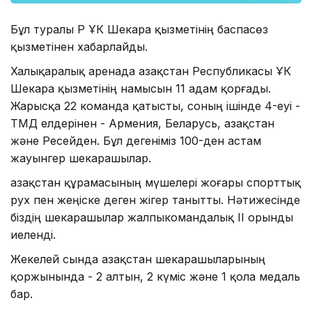
Бұл туралы ҚР ҰҚК Шекара қызметінің баспасөз
қызметінен хабарлайды.
Халықаралық аренада Қазақстан Республикасы ҰҚК
Шекара қызметінің намысын 11 адам қорғады.
Жарысқа 22 команда қатысты, соның ішінде 4-еуі -
ТМД елдерінен - Армения, Беларусь, Қазақстан
және Ресейден. Бұл дегеніміз 100-ден астам
жауынгер шекарашылар.
Қазақстан құрамасының мүшелері жоғары спорттық
рух пен жеңіске деген жігер танытты. Нәтижесінде
біздің шекарашылар жалпыкомандалық ІІ орынды
иеленді.
Жекелей сында Қазақстан шекарашыларының
қоржынында - 2 алтын, 2 күміс және 1 қола медаль
бар.