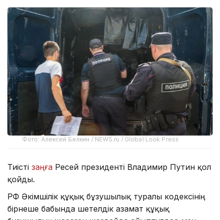
Фото: Алексей Белкин / NEWS.ru / Global Look Press
Тиісті
заңға
Ресей президенті Владимир Путин қол
қойды.
РФ Әкімшілік құқық бұзушылық туралы кодексінің
бірнеше бабында шетелдік азамат құқық