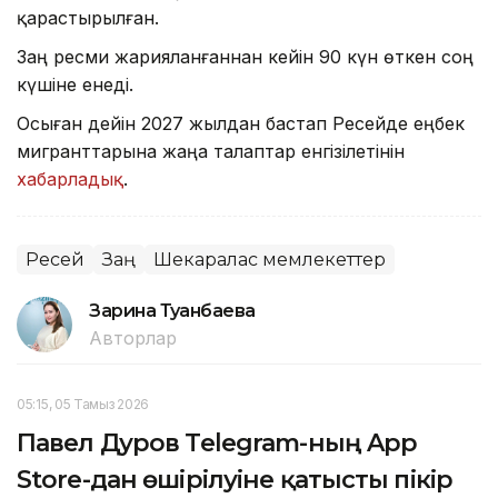
қарастырылған.
Заң ресми жарияланғаннан кейін 90 күн өткен соң
күшіне енеді.
Осыған дейін 2027 жылдан бастап Ресейде еңбек
мигранттарына жаңа талаптар енгізілетінін
хабарладық
.
Ресей
Заң
Шекаралас мемлекеттер
Зарина Туғанбаева
Авторлар
05:15, 05 Тамыз 2026
Павел Дуров Telegram-ның App
Store-дан өшірілуіне қатысты пікір