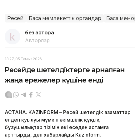
Ресей
Басқа мемлекеттік органдар
Басқа мемор
без автора
Авторлар
13:27, 05 Тамыз 2026
Ресейде шетелдіктерге арналған
жаңа ережелер күшіне енді
АСТАНА. KAZINFORM – Ресей шетелдік азаматтар
елден қуылуы мүмкін әкімшілік құқық
бұзушылықтар тізімін екі еседен астамға
арттырды, деп хабарлайды Kazinform.