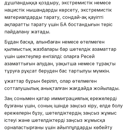
дұшпандыққа қоздыру, экстремистік немесе
нацистік нышандарды көрсету, экстремистік
материалдарды тарату, сондай-ақ қауіпті
ақпаратты тарату үшін БАҚ бостандығын теріс
пайдалану жатады.
Бұдан басқа, алынбаған немесе өтелмеген
қылмыстық жазбалары бар шетелдік азаматтар
үшін шектеулер енгізілді: оларға Ресей
азаматтығын алудан, уақытша немесе тұрақты
тұруға рұқсат беруден бас тартылуы мүмкін.
Құжаттар бұрын беріліп, олар өтелмеген
сотталушылық анықталған жағдайда жойылады.
Заң сонымен қатар иммиграциялық ережелерді
бұзғаны үшін, соның ішінде заңсыз кіру, елде болу
ережелерін бұзу, шетелдіктердің заңсыз жұмыс
істеуі және шетелдіктерді заңсыз жұмысқа
орналастырғаны үшін айыппұлдарды көбейту