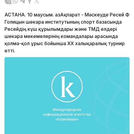
АСТАНА. 10 маусым. ҚазАқпарат - Мәскеуде Ресей ФҚҚ
Голицын шекара институтының спорт базасында
Ресейдің күш құрылымдары және ТМД елдері
шекара мекемелерінің командалары арасында
қолма-қол ұрыс бойынша XX халықаралық турнир
өтті.