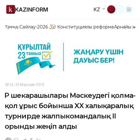
KAZINFORM
KZ
Сайлау-2026
Конституциялық реформа
Арнайы жо
Тренд:
18:14, 10 Маусым 2013
ҚР шекарашылары Мәскеудегі қолма-
қол ұрыс бойынша XX халықаралық
турнирде жалпыкомандалық ІІ
орынды жеңіп алды