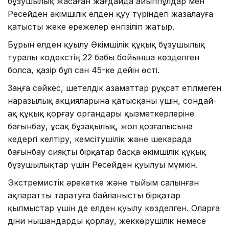
бұзушылық жасаған жағдайда айыппұлдар мен
Ресейден әкімшілік елден қуу түріндегі жазалауға
қатысты жеке ережелер енгізіліп жатыр.
Бұрын елден қуылу Әкімшілік құқық бұзушылық
туралы кодекстің 22 бабы бойынша көзделген
болса, қазір бұл сан 45-ке дейін өсті.
Заңға сәйкес, шетелдік азаматтар рұқсат етілмеген
наразылық акцияларына қатысқаны үшін, сондай-
ақ құқық қорғау органдары қызметкерлеріне
бағынбау, ұсақ бұзақылық, жол қозғалысына
кедергі келтіру, кемсітушілік және шекарада
бағынбау сияқты бірқатар басқа әкімшілік құқық
бұзушылықтар үшін Ресейден қуылуы мүмкін.
Экстремистік әрекетке және тыйым салынған
ақпаратты таратуға байланысты бірқатар
қылмыстар үшін де елден қуылу көзделген. Оларға
діни нышандарды қорлау, жеккөрушілік немесе