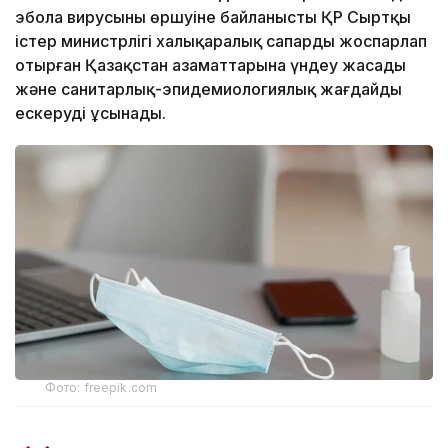
эбола вирусының өршуіне байланысты ҚР Сыртқы
істер министрлігі халықаралық сапарды жоспарлап
отырған Қазақстан азаматтарына үндеу жасады
және санитарлық-эпидемиологиялық жағдайды
ескеруді ұсынады.
Фото: freepik.com