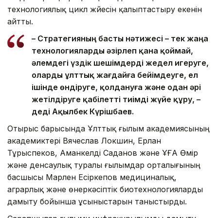
технологиялық цикл жүйесін қалыптастыру екенін
айтты.
– Стратегияның басты нәтижесі – тек жаңа
технологияларды әзірлеп қана қоймай,
әлемдегі үздік шешімдерді жедел игеруге,
оларды ұлттық жағдайға бейімдеуге, ел
ішінде өндіруге, қолдануға және одан әрі
жетілдіруге қабілетті тиімді жүйе құру, –
деді Ақылбек Күрішбаев.
Отырыс барысында Ұлттық ғылым академиясының
академиктері Вячеслав Локшин, Ерлан
Тұрыспеков, Аманкелді Саданов және ҰҒА Өмір
және денсаулық туралы ғылымдар орталығының
басшысы Марлен Есіркепов медициналық,
аграрлық және өнеркәсіптік биотехнологияларды
дамыту бойынша ұсыныстарын таныстырды.