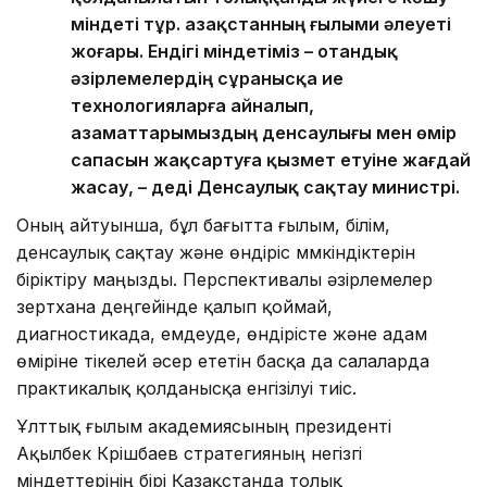
міндеті тұр. Қазақстанның ғылыми әлеуеті
жоғары. Ендігі міндетіміз – отандық
әзірлемелердің сұранысқа ие
технологияларға айналып,
азаматтарымыздың денсаулығы мен өмір
сапасын жақсартуға қызмет етуіне жағдай
жасау, – деді Денсаулық сақтау министрі.
Оның айтуынша, бұл бағытта ғылым, білім,
денсаулық сақтау және өндіріс мүмкіндіктерін
біріктіру маңызды. Перспективалы әзірлемелер
зертхана деңгейінде қалып қоймай,
диагностикада, емдеуде, өндірісте және адам
өміріне тікелей әсер ететін басқа да салаларда
практикалық қолданысқа енгізілуі тиіс.
Ұлттық ғылым академиясының президенті
Ақылбек Күрішбаев стратегияның негізгі
міндеттерінің бірі Қазақстанда толық