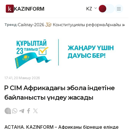
KAZINFORM
KZ
Сайлау-2026
Конституциялық реформа
Арнайы жо
Тренд:
17:41, 20 Мамыр 2026
ҚР СІМ Африкадағы эбола індетіне
байланысты үндеу жасады
АСТАНА. KAZINFORM – Африканың бірнеше елінде