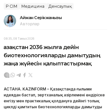
ҚР СІМ
Медицина
Денсаулық
Айжан Серікжанқызы
Авторлар
08:35, 08 Тамыз 2026
Қазақстан 2036 жылға дейін
биотехнологияларды дамытудың
жаңа жүйесін қалыптастырмақ
АСТАНА. KAZINFORM – Қазақстанда ғылыми
идеядан бастап, зертханалық әзірлемені өндіріске
енгізу мен практикалық қолдануға дейінгі толық
циклді қамтитын биотехнологияларды дамытудың