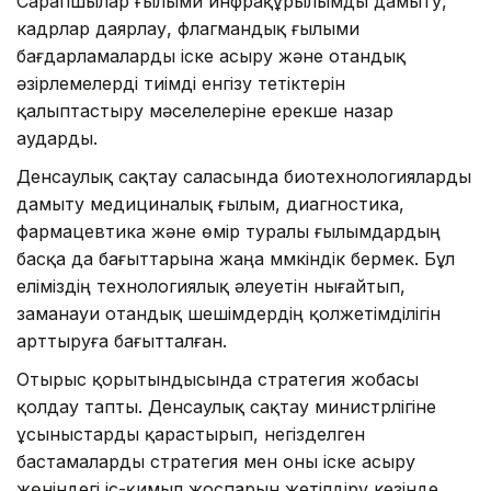
Сарапшылар ғылыми инфрақұрылымды дамыту,
кадрлар даярлау, флагмандық ғылыми
бағдарламаларды іске асыру және отандық
әзірлемелерді тиімді енгізу тетіктерін
қалыптастыру мәселелеріне ерекше назар
аударды.
Денсаулық сақтау саласында биотехнологияларды
дамыту медициналық ғылым, диагностика,
фармацевтика және өмір туралы ғылымдардың
басқа да бағыттарына жаңа мүмкіндік бермек. Бұл
еліміздің технологиялық әлеуетін нығайтып,
заманауи отандық шешімдердің қолжетімділігін
арттыруға бағытталған.
Отырыс қорытындысында стратегия жобасы
қолдау тапты. Денсаулық сақтау министрлігіне
ұсыныстарды қарастырып, негізделген
бастамаларды стратегия мен оны іске асыру
жөніндегі іс-қимыл жоспарын жетілдіру кезінде