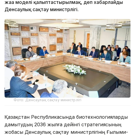
жаңа моделі қалыптастырылмақ, деп хабарлайды
Денсаулық сақтау министрлігі.
Фото: Денсаулық сақтау министрлігі
Қазақстан Республикасында биотехнологияларды
дамытудың 2036 жылға дейінгі стратегиясының
жобасы Денсаулық сақтау министрлігінің Ғылыми-