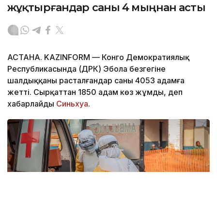
жұқтырғандар саны 4 мыңнан асты
АСТАНА. KAZINFORM — Конго Демократиялық
Республикасында (ДРК) Эбола безгегіне
шалдыққаны расталғандар саны 4053 адамға
жетті. Сырқаттан 1850 адам көз жұмды, деп
хабарлайды
Синьхуа
.