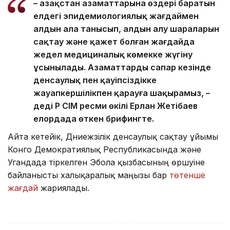
– Қазақстан азаматтарына өздері баратын
елдегі эпидемиологиялық жағдаймен
алдын ала танысып, алдын алу шараларын
сақтау және қажет болған жағдайда
жедел медициналық көмекке жүгіну
ұсынылады. Азаматтарды сапар кезінде
денсаулық пен қауіпсіздікке
жауапкершілікпен қарауға шақырамыз, –
деді ҚР СІМ ресми өкілі Ерлан Жетібаев
елордада өткен брифингте.
Айта кетейік, Дүниежүзілік денсаулық сақтау ұйымы
Конго Демократиялық Республикасында және
Угандада тіркелген Эбола қызбасының өршуіне
байланысты халықаралық маңызы бар
төтенше
жағдай
жариялады.