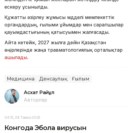
ескеру ұсынылды.
Құжатты әзірлеу жұмысы мүдделі мемлекеттік
органдардың, ғылыми ұйымдар мен сарапшылар
қауымдастығының қатысуымен жалғасады.
Айта кетейік, 2027 жылға дейін Қазақстан
өңірлерінде жаңа травматологиялық орталықтар
ашылады
.
Медицина
Денсаулық
Ғылым
Асхат Райқұл
Авторлар
04:15, 08 Тамыз 2026
Конгода Эбола вирусын