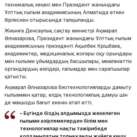
техникалық кеңесі мен Президент жанындағы
Ұлттық ғылым академиясының Алматыда өткен
бірлескен отырысында талқыланды.
Жиынға Денсаулық сақтау министрі Ақмарал
Әлназарова, Президент жанындағы Ұлттық ғылым
академиясының президенті Ақылбек Күрішбаев,
академиктер, медициналық жоғары оқу орындары
мен ғылыми ұйымдардың басшылары, мемлекеттік
органдардың өкілдері, ғалымдар мен сарапшылар
қатысты.
Ақмарал Әлназарова биотехнологияларды дамыту
ғылыммен қатар, елдің технологиялық дамуы үшін
де маңызды бағыт екенін атап өтті.
– Бүгінде біздің алдымызда жекелеген
ғылыми әзірлемелерден білім мен
технологиялар нақты тәжірибеде
қолданылатын толыққанды жүйеге көшу