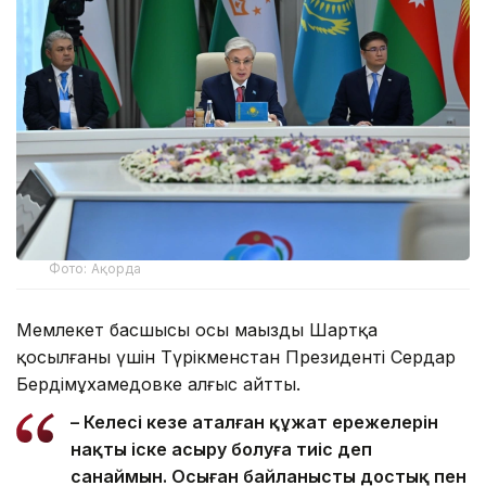
Фото: Ақорда
Мемлекет басшысы осы маңызды Шартқа
қосылғаны үшін Түрікменстан Президенті Сердар
Бердімұхамедовке алғыс айтты.
– Келесі кезең аталған құжат ережелерін
нақты іске асыру болуға тиіс деп
санаймын. Осыған байланысты достық пен