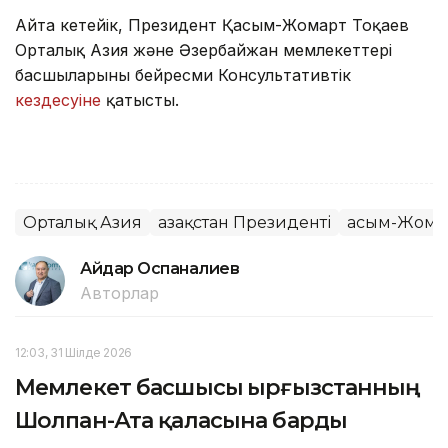
Айта кетейік, Президент Қасым-Жомарт Тоқаев
Орталық Азия және Әзербайжан мемлекеттері
басшыларының бейресми Консультативтік
кездесуіне
қатысты.
Орталық Азия
Қазақстан Президенті
Қасым-Жома
Айдар Оспаналиев
Авторлар
12:03, 31 Шілде 2026
Мемлекет басшысы Қырғызстанның
Шолпан-Ата қаласына барды