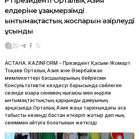
ҚР Президенті Орталық Азия
елдеріне ұзақмерзімді
ынтымақтастық жоспарын әзірлеуді
ұсынды
АСТАНА. KAZINFORM – Президент Қасым-Жомарт
Тоқаев Орталық Азия және Әзербайжан
мемлекеттері басшыларының бейресми
Консультативтік кездесуі барысында сөйлеген
сөзінде өзара сенімнің нығаюы мен өңірлік
ынтымақтастықтың қарқынды дамуының
арқасында Орталық Азия жаңа тарихындағы аса
табысты кезеңді бастан өткеріп жатыр деп нық
сеніммен айтуға болатынын жеткізді.