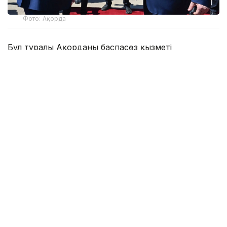
Фото: Ақорда
Бұл туралы Ақорданың баспасөз қызметі
хабарлады.
Фото: Ақорда