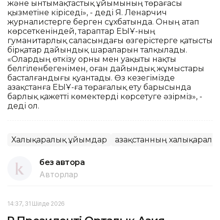
және ынтымақтастық ұйымының төрағасы
қызметіне кіріседі», - деді Я. Ленарчич
журналистерге берген сұхбатында. Оның атап
көрсеткеніндей, тараптар ЕҚЫҰ-ның
гуманитарлық саласындағы өзгерістерге қатысты
бірқатар дайындық шараларын талқылады.
«Олардың өткізу орны мен уақыты нақты
белгіленбегенімен, оған дайындық жұмыстары
басталғандығы қуантады. Өз кезегімізде
Қазақстанға ЕҚЫҰ-ға төрағалық ету барысында
барлық қажетті көмектерді көрсетуге әзірміз», -
деді ол.
Халықаралық ұйымдар
Қазақстанның халықаралық
без автора
Авторлар
14:37, 31 Шілде 2026