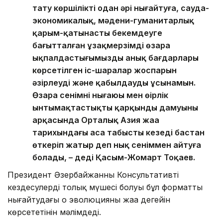
тату көршілікті одан әрі нығайтуға, сауда-
экономикалық, мәдени-гуманитарлық
қарым-қатынасты бекемдеуге
бағытталған ұзақмерзімді өзара
ықпалдастығымыздың анық бағдарлары
көрсетілген іс-шаралар жоспарын
әзірлеуді және қабылдауды ұсынамын.
Өзара сенімнің нығаюы мен өңірлік
ынтымақтастықтың қарқынды дамуының
арқасында Орталық Азия жаңа
тарихындағы аса табысты кезеңді бастан
өткеріп жатыр деп нық сеніммен айтуға
болады, – деді Қасым-Жомарт Тоқаев.
Президент Әзербайжанның Консультативті
кездесулердің толық мүшесі болуы бұл форматты
нығайтудағы оң эволюцияның жаңа деңгейін
көрсететінін мәлімдеді.