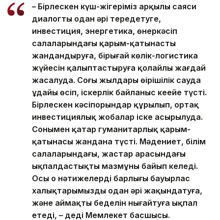
– Бірлескен күш-жігеріміз арқылы саяси
диалогты одан әрі тереңдетуге,
инвестиция, энергетика, өнеркәсіп
салаларындағы қарым-қатынасты
жандандыруға, бірыңғай көлік-логистика
жүйесін қалыптастыруға қолайлы жағдай
жасалуда. Соңғы жылдары өңірішілік сауда
ұдайы өсіп, іскерлік байланыс кеңейе түсті.
Бірлескен кәсіпорындар құрылып, ортақ
инвестициялық жобалар іске асырылуда.
Сонымен қатар гуманитарлық қарым-
қатынасы жандана түсті. Мәдениет, білім
салаларындағы, жастар арасындағы
ықпалдастықтың мазмұны байып келеді.
Осы оң нәтижелердің барлығы бауырлас
халықтарымызды одан әрі жақындатуға,
және аймақтың беделін нығайтуға ықпал
етеді, – деді Мемлекет басшысы.