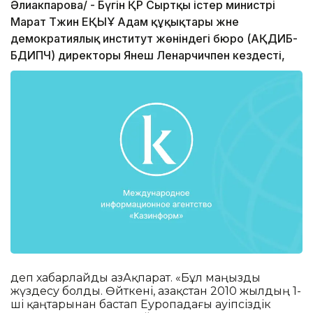
Әлиакпарова/ - Бүгін ҚР Сыртқы істер министрі
Марат Тәжин ЕҚЫҰ Адам құқықтары және
демократиялық институт жөніндегі бюро (АҚДИБ-
БДИПЧ) директоры Янеш Ленарчичпен кездесті,
деп хабарлайды ҚазАқпарат. «Бұл маңызды
жүздесу болды. Өйткені, Қазақстан 2010 жылдың 1-
ші қаңтарынан бастап Еуропадағы Қауіпсіздік