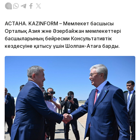
АСТАНА. KAZINFORM – Мемлекет басшысы
Орталық Азия және Әзербайжан мемлекеттері
басшыларының бейресми Консультативтік
кездесуіне қатысу үшін Шолпан-Атаға барды.