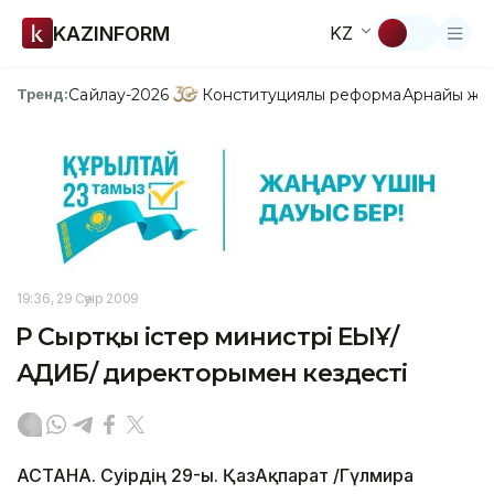
KAZINFORM
KZ
Сайлау-2026
Конституциялық реформа
Арнайы жо
Тренд:
19:36, 29 Сәуір 2009
ҚР Сыртқы істер министрі ЕҚЫҰ/
АҚДИБ/ директорымен кездесті
АСТАНА. Сәуірдің 29-ы. ҚазАқпарат /Гүлмира