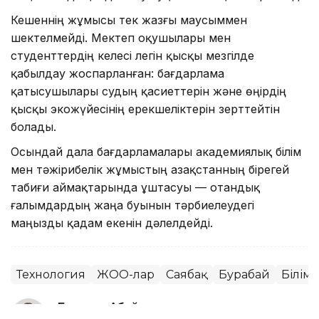
Кешеннің жұмысы тек жазғы маусыммен
шектелмейді. Мектеп оқушылары мен
студенттердің келесі легін қысқы мезгілде
қабылдау жоспарланған: бағдарлама
қатысушылары судың қасиеттерін және өңірдің
қысқы экожүйесінің ерекшеліктерін зерттейтін
болады.
Осындай дала бағдарламалары академиялық білім
мен тәжірибелік жұмыстың Қазақстанның бірегей
табиғи аймақтарында ұштасуы — отандық
ғалымдардың жаңа буынын тәрбиелеудегі
маңызды қадам екенін дәлелдейді.
Технология
ЖОО-лар
Саябақ
Бурабай
Білім
Бақытгүл Абайқызы