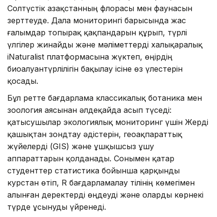
Солтүстік Қазақстанның флорасы мен фаунасын
зерттеуде. Дала мониторингі барысында жас
ғалымдар топырақ қақпандарын құрып, түрлі
үлгілер жинайды және мәліметтерді халықаралық
iNaturalist платформасына жүктеп, өңірдің
биоалуантүрлілігін бақылау ісіне өз үлестерін
қосады.
Бұл ретте бағдарлама классикалық ботаника мен
зоология аясынан әлдеқайда асып түседі:
қатысушылар экологиялық мониторинг үшін Жерді
қашықтан зондтау әдістерін, геоақпараттық
жүйелерді (GIS) және ұшқышсыз ұшу
аппараттарын қолданады. Сонымен қатар
студенттер статистика бойынша қарқынды
курстан өтіп, R бағдарламалау тілінің көмегімен
алынған деректерді өңдеуді және оларды көрнекі
түрде ұсынуды үйренеді.