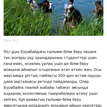
Фото: NU
NU-дың Бурабайдағы ғылыми-білім беру кешені
тек жоғары оқу орындарының студенттері үшін
ғана емес, өскелең ұрпақ үшін де білім беру
алаңына айналып отырғанын атап өткен жөн. Осы
маусымда ұлттық саябақты 200-ден астам оқушы
дала зертханасы ретінде пайдаланды. Олар
Бурабайға тікелей жабайы табиғат аясында
өздерінің экологиялық тәжірибелерін өткізу үшін
келген, бұл аумақтың ғылыми-білім беру
мақсатында қолданылу ауқымын айқын көрсетеді.