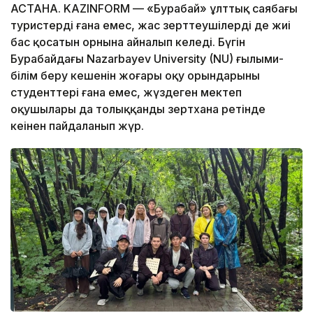
АСТАНА. KAZINFORM — «Бурабай» ұлттық саябағы
туристердің ғана емес, жас зерттеушілердің де жиі
бас қосатын орнына айналып келеді. Бүгін
Бурабайдағы Nazarbayev University (NU) ғылыми-
білім беру кешенін жоғары оқу орындарының
студенттері ғана емес, жүздеген мектеп
оқушылары да толыққанды зертхана ретінде
кеңінен пайдаланып жүр.