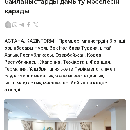
байланыстарды дамыту мәселесін
қарады
АСТАНА. KAZINFORM – Премьер-министрдің бірінші
орынбасары Нұрлыбек Нәлібаев Түркия, Қытай
Халық Республикасы, Әзербайжан, Корея
Республикасы, Жапония, Тәжікстан, Франция,
Германия, Ұлыбритания және Түрікменстанмен
сауда-экономикалық және инвестициялық
ынтымақтастық мәселелері бойынша кеңес
өткізді.