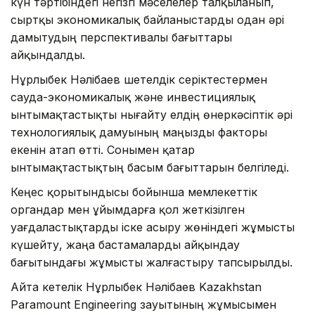
күн тәртібіндегі негізгі мәселелер талқыланып,
сыртқы экономикалық байланыстарды одан әрі
дамытудың перспективалы бағыттары
айқындалды.
Нұрлыбек Нәлібаев шетелдік серіктестермен
сауда-экономикалық және инвестициялық
ынтымақтастықты нығайту елдің өнеркәсіптік әрі
технологиялық дамуының маңызды факторы
екенін атап өтті. Сонымен қатар
ынтымақтастықтың басым бағыттарын белгіледі.
Кеңес қорытындысы бойынша мемлекеттік
органдар мен ұйымдарға қол жеткізілген
уағдаластықтарды іске асыру жөніндегі жұмысты
күшейту, жаңа бастамаларды айқындау
бағытындағы жұмысты жалғастыру тапсырылды.
Айта кетелік Нұрлыбек Нәлібаев Kazakhstan
Paramount Engineering зауытының жұмысымен