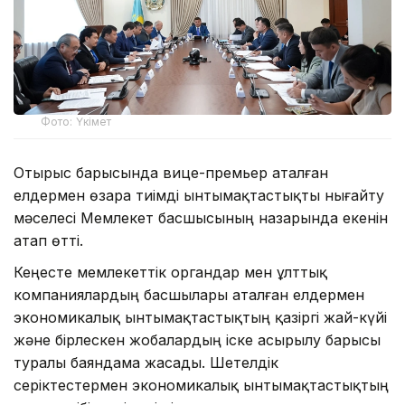
Фото: Үкімет
Отырыс барысында вице-премьер аталған
елдермен өзара тиімді ынтымақтастықты нығайту
мәселесі Мемлекет басшысының назарында екенін
атап өтті.
Кеңесте мемлекеттік органдар мен ұлттық
компаниялардың басшылары аталған елдермен
экономикалық ынтымақтастықтың қазіргі жай-күйі
және бірлескен жобалардың іске асырылу барысы
туралы баяндама жасады. Шетелдік
серіктестермен экономикалық ынтымақтастықтың