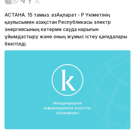
АСТАНА. 15 тамыз. ҚазАқпарат - ҚР Үкіметінің
қаулысымен Қазақстан Республикасы электр
энергиясының көтерме сауда нарығын
ұйымдастыру және оның жұмыс iстеу қағидалары
бекiтілді.