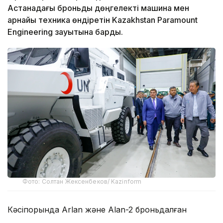
Астанадағы броньды дөңгелекті машина мен
арнайы техника өндіретін Kazakhstan Paramount
Engineering зауытына барды.
Фото: Солтан Жексенбеков/ Kazinform
Кәсіпорында Arlan және Alan-2 броньдалған
дөңгелекті машиналары, Barys жауынгерлік