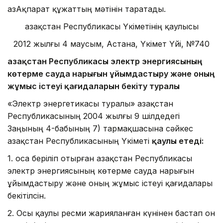
ҚазАқпарат құжаттың мәтінін таратады.
Қазақстан Республикасы Үкіметінің қаулысы
2012 жылғы 4 маусым, Астана, Үкімет Үйі, №740
Қазақстан Республикасы электр энергиясының
көтерме сауда нарығын ұйымдастыру және оның
жұмыс iстеуі қағидаларын бекiту туралы
«Электр энергетикасы туралы» Қазақстан
Республикасының 2004 жылғы 9 шілдедегі
Заңының 4-бабының 7) тармақшасына сәйкес
Қазақстан Республикасының Үкіметі
қаулы етеді:
1. Қоса беріліп отырған Қазақстан Республикасы
электр энергиясының көтерме сауда нарығын
ұйымдастыру және оның жұмыс iстеуі қағидалары
бекітілсін.
2. Осы қаулы ресми жарияланған күнінен бастап он