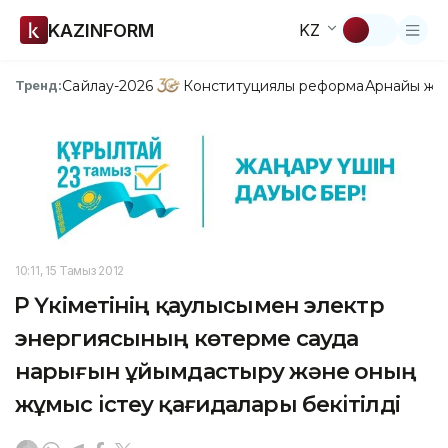
KAZINFORM
KZ
Сайлау-2026
Конституциялық реформа
Арнайы жо
Тренд:
10:11, 15 Тамыз 2012
ҚР Үкіметінің қаулысымен электр
энергиясының көтерме сауда
нарығын ұйымдастыру және оның
жұмыс iстеу қағидалары бекiтілді