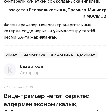
күнтізбелік күн өткен соң қолданысқа енгізіледі.
Қазақстан Республикасының Премьер-Министрі
К.МӘСІМОВ.
Жалпы ережелер мен электр энергиясының
көтерме сауда нарығын ұйымдастыру тәртібі
ресми БАҚ-та жарияланған.
Үкімет
Энергетика
Экономика
ҚР Үкіметі
без автора
Авторлар
21:18, 07 Тамыз 2026
Вице-премьер негізгі серіктес
елдермен экономикалық