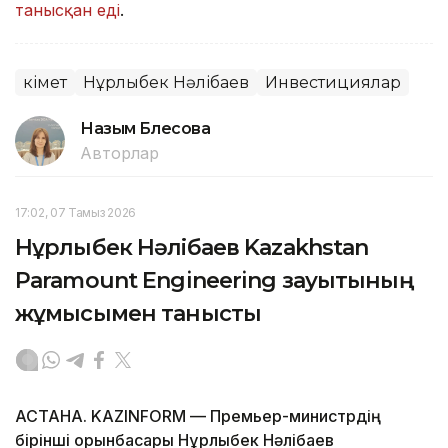
танысқан еді
.
Үкімет
Нұрлыбек Нәлібаев
Инвестициялар
Назым Бөлесова
Авторлар
17:02, 07 Тамыз 2026
Нұрлыбек Нәлібаев Kazakhstan
Paramount Engineering зауытының
жұмысымен танысты
АСТАНА. KAZINFORM — Премьер-министрдің
бірінші орынбасары Нұрлыбек Нәлібаев