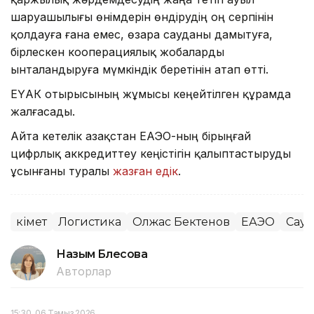
шаруашылығы өнімдерін өндірудің оң серпінін
қолдауға ғана емес, өзара сауданы дамытуға,
бірлескен кооперациялық жобаларды
ынталандыруға мүмкіндік беретінін атап өтті.
ЕҮАК отырысының жұмысы кеңейтілген құрамда
жалғасады.
Айта кетелік Қазақстан ЕАЭО-ның бірыңғай
цифрлық аккредиттеу кеңістігін қалыптастыруды
ұсынғаны туралы
жазған едік
.
Үкімет
Логистика
Олжас Бектенов
ЕАЭО
Сауд
Назым Бөлесова
Авторлар
15:30, 06 Тамыз 2026