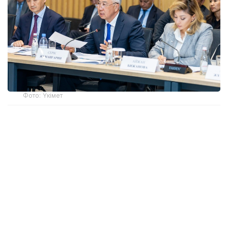
Фото: Үкімет
Қатысушыларға Жеңіл өнеркәсіпті дамытудың 2026-
2030 жылдарға арналған кешенді жоспарының
негізгі ережелері таныстырылды. Өнеркәсіп вице-
министрі Олжас Сапарбеков атап өткендей, құжат
заңнама, сатып алу тетігін жетілдіру, «көлеңкелі»
импортқа қарсы іс-қимыл, инвестиция тарту,
отандық брендті дамыту мен кадр даярлауға
арналған 28 іс-шараны қамтиды.