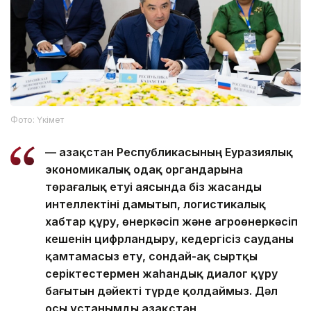
Фото: Үкімет
— Қазақстан Республикасының Еуразиялық
экономикалық одақ органдарына
төрағалық етуі аясында біз жасанды
интеллектіні дамытып, логистикалық
хабтар құру, өнеркәсіп және агроөнеркәсіп
кешенін цифрландыру, кедергісіз сауданы
қамтамасыз ету, сондай-ақ сыртқы
серіктестермен жаһандық диалог құру
бағытын дәйекті түрде қолдаймыз. Дәл
осы ұстанымды Қазақстан