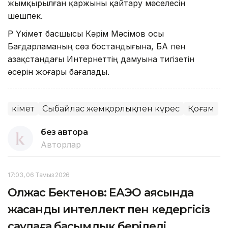
жымқырылған қаржыны қайтару мәселесін
шешпек.
ҚР Үкімет басшысы Кәрім Мәсімов осы
Бағдарламаның сөз бостандығына, БАҚ пен
Қазақстандағы Интернеттің дамуына тигізетін
әсерін жоғары бағалады.
Үкімет
Сыбайлас жемқорлықпен күрес
Қоғам
без автора
Авторлар
17:03, 06 Тамыз 2026
Олжас Бектенов: ЕАЭО аясында
жасанды интеллект пен кедергісіз
саудаға басымдық беріледі