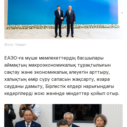
Фото: Үкімет
ЕАЭО-ға мүше мемлекеттердің басшылары
аймақтың макроэкономикалық тұрақтылығын
сақтау және экономикалық әлеуетін арттыру,
халықтың өмір сүру сапасын жақсарту, өзара
сауданы дамыту, Бірлестік елдері нарығындағы
кедергілерді жою жөнінде міндеттер қойып отыр.