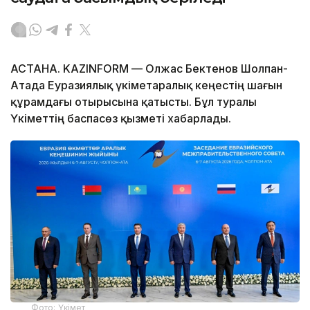
АСТАНА. KAZINFORM — Олжас Бектенов Шолпан-
Атада Еуразиялық үкіметаралық кеңестің шағын
құрамдағы отырысына қатысты. Бұл туралы
Үкіметтің баспасөз қызметі хабарлады.
Фото: Үкімет