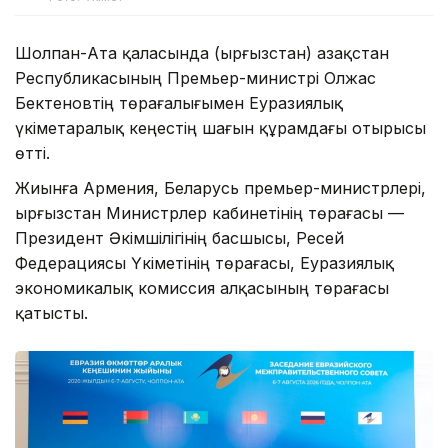
Шолпан-Ата қаласында (Қырғызстан) Қазақстан
Республикасының Премьер-министрі Олжас
Бектеновтің төрағалығымен Еуразиялық
үкіметаралық кеңестің шағын құрамдағы отырысы
өтті.
Жиынға Армения, Беларусь премьер-министрлері,
Қырғызстан Министрлер кабинетінің төрағасы —
Президент Әкімшілігінің басшысы, Ресей
Федерациясы Үкіметінің төрағасы, Еуразиялық
экономикалық комиссия алқасының төрағасы
қатысты.