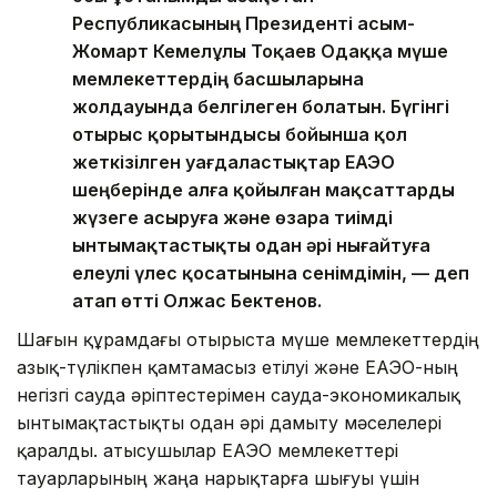
Республикасының Президенті Қасым-
Жомарт Кемелұлы Тоқаев Одаққа мүше
мемлекеттердің басшыларына
жолдауында белгілеген болатын. Бүгінгі
отырыс қорытындысы бойынша қол
жеткізілген уағдаластықтар ЕАЭО
шеңберінде алға қойылған мақсаттарды
жүзеге асыруға және өзара тиімді
ынтымақтастықты одан әрі нығайтуға
елеулі үлес қосатынына сенімдімін, — деп
атап өтті Олжас Бектенов.
Шағын құрамдағы отырыста мүше мемлекеттердің
азық-түлікпен қамтамасыз етілуі және ЕАЭО-ның
негізгі сауда әріптестерімен сауда-экономикалық
ынтымақтастықты одан әрі дамыту мәселелері
қаралды. Қатысушылар ЕАЭО мемлекеттері
тауарларының жаңа нарықтарға шығуы үшін