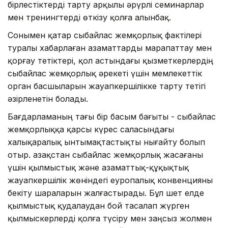
бірлестіктерді тарту арқылы әрүрлі семинарлар
мен тренингтерді өткізу қолға алынбақ.
Сонымен қатар сыбайлас жемқорлық фактілері
туралы хабарлаған азаматтарды марапаттау мен
қорғау тетіктері, қол астындағы қызметкерлердің
сыбайлас жемқорлық әрекеті үшін мемлекеттік
орган басшыларын жауапкершілікке тарту тетігі
әзірленетін болады.
Бағдарламаның тағы бір басым бағыты - сыбайлас
жемқорлыққа қарсы күрес саласындағы
халықаралық ынтымақтастықты нығайту болып
отыр. Қазақстан сыбайлас жемқорлық жасағаны
үшін қылмыстық және азаматтық-құқықтық
жауапкершілік жөніндегі еуропалық конвенцияны
бекіту шараларын жалғастырады. Бұл шет елде
қылмыстық қудалаудан бой тасалап жүрген
қылмыскерлерді қолға түсіру мен заңсыз жолмен