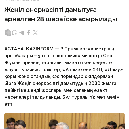
Жеңіл өнеркәсіпті дамытуға
арналған 28 шара іске асырылады
АСТАНА. KAZINFORM — ҚР Премьер-министрінің
орынбасары – ұлттық экономика министрі Серік
Жұманғариннің төрағалығымен өткен кеңесте
жауапты министрліктер, «Атамекен» ҰКП, «Даму»
қоры және отандық кәсіпорындар өкілдерімен
бірге Жеңіл өнеркәсіпті дамытудың 2030 жылға
дейінгі кешенді жоспары мен саланың өзекті
мәселелері талқыланды. Бұл туралы Үкімет мәлім
етті.