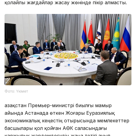
қолайлы жағдайлар жасау жөнінде пікір алмасты.
Фото: Үкімет
Қазақстан Премьер-министрі биылғы мамыр
айында Астанада өткен Жоғары Еуразиялық
экономикалық кеңестің отырысында мемлекеттер
басшылары қол қойған АӨК саласындағы
қаржылық жәрдемдесудің жаңа тетігі ауыл