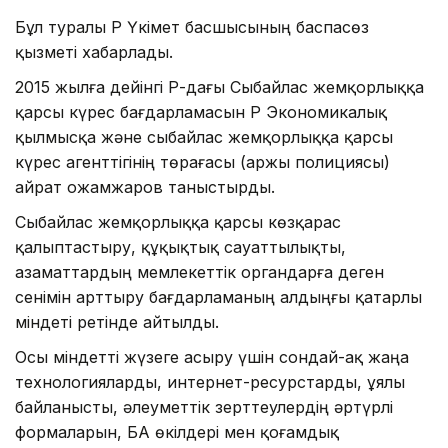
Бұл туралы ҚР Үкімет басшысының баспасөз
қызметі хабарлады.
2015 жылға дейінгі ҚР-дағы Сыбайлас жемқорлыққа
қарсы күрес бағдарламасын ҚР Экономикалық
қылмысқа және сыбайлас жемқорлыққа қарсы
күрес агенттігінің төрағасы (Қаржы полициясы)
Қайрат Қожамжаров таныстырды.
Сыбайлас жемқорлыққа қарсы көзқарас
қалыптастыру, құқықтық сауаттылықты,
азаматтардың мемлекеттік органдарға деген
сенімін арттыру бағдарламаның алдыңғы қатарлы
міндеті ретінде айтылды.
Осы міндетті жүзеге асыру үшін сондай-ақ жаңа
технологияларды, интернет-ресурстарды, ұялы
байланысты, әлеуметтік зерттеулердің әртүрлі
формаларын, БАҚ өкілдері мен қоғамдық