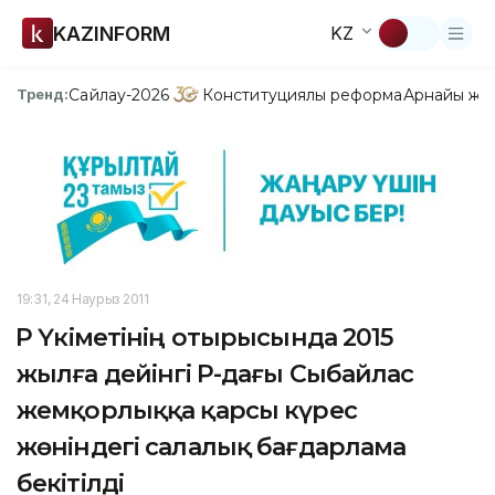
KAZINFORM
KZ
Сайлау-2026
Конституциялық реформа
Арнайы жо
Тренд:
19:31, 24 Наурыз 2011
ҚР Үкіметінің отырысында 2015
жылға дейінгі ҚР-дағы Сыбайлас
жемқорлыққа қарсы күрес
жөніндегі салалық бағдарлама
бекітілді