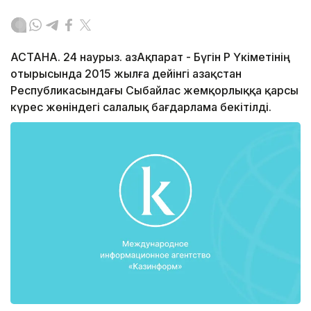
АСТАНА. 24 наурыз. ҚазАқпарат - Бүгін ҚР Үкіметінің
отырысында 2015 жылға дейінгі Қазақстан
Республикасындағы Сыбайлас жемқорлыққа қарсы
күрес жөніндегі салалық бағдарлама бекітілді.